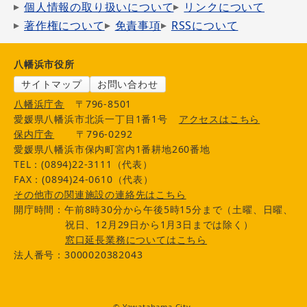
個人情報の取り扱いについて
リンクについて
著作権について
免責事項
RSSについて
八幡浜市役所
サイトマップ
お問い合わせ
八幡浜庁舎
〒796-8501
愛媛県八幡浜市北浜一丁目1番1号
アクセスはこちら
保内庁舎
〒796-0292
愛媛県八幡浜市保内町宮内1番耕地260番地
TEL：(0894)22-3111（代表）
FAX：(0894)24-0610（代表）
その他市の関連施設の連絡先はこちら
開庁時間：午前8時30分から午後5時15分まで（土曜、日曜、
祝日、12月29日から1月3日までは除く）
窓口延長業務についてはこちら
法人番号：3000020382043
© Yawatahama City.