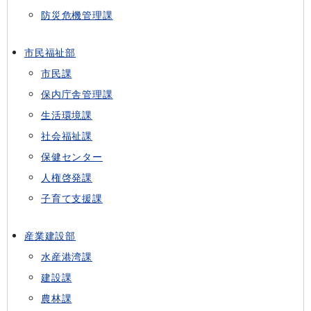
防災危機管理課
市民福祉部
市民課
保内庁舎管理課
生活環境課
社会福祉課
保健センター
人権啓発課
子育て支援課
産業建設部
水産港湾課
建設課
農林課