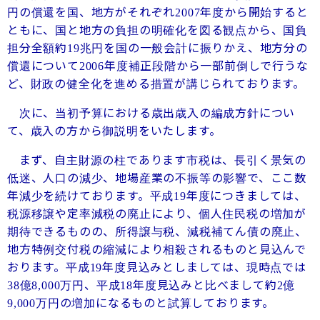
円の償還を国、地方がそれぞれ
年度から開始すると
2007
ともに、国と地方の負担の明確化を図る観点から、国負
担分全額約
兆円を国の一般会計に振りかえ、地方分の
19
償還について
年度補正段階から一部前倒しで行うな
2006
ど、財政の健全化を進める措置が講じられております。
次に、当初予算における歳出歳入の編成方針につい
て、歳入の方から御説明をいたします。
まず、自主財源の柱であります市税は、長引く景気の
低迷、人口の減少、地場産業の不振等の影響で、ここ数
年減少を続けております。平成
年度につきましては、
19
税源移譲や定率減税の廃止により、個人住民税の増加が
期待できるものの、所得譲与税、減税補てん債の廃止、
地方特例交付税の縮減により相殺されるものと見込んで
おります。平成
年度見込みとしましては、現時点では
19
億
万円、平成
年度見込みと比べまして約
億
38
8,000
18
2
万円の増加になるものと試算しております。
9,000