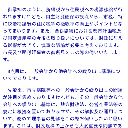
御承知のように、所得税から住民税への税源移譲が行
われますけれども、自主財源確保の観点から、市税、特
に税源移譲後の住民税等の徴収率の向上がポイントとな
ってまいります。また、合併協議における都市計画税及
び固定資産税の今後の取り扱いについては、財政に与え
る影響が大きく、慎重な議論が必要と考えております。
市長及び関係理事者の御所見をこの際お伺いいたしま
す。
点目は、一般会計から他会計への繰り出し基準につ
8
いてであります。
先般来、市立病院等への一般会計から繰り出しの問題
が注目を集めておりますけれども、その一般会計から他
会計への繰り出し基準は、地方財政法、公営企業法等の
規定に根拠を置いておりますが、その解釈及び運用につ
いて、改めて理事者の見解をこの際お伺いしたいと思い
ます。これは、財政規律の上からも大変重要な問題であ