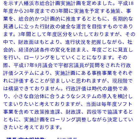
を示す八幡浜市総合計画実施計画を定めました。平成
18
年度から
年度までの
年間に実施を予定する施策、事
20
3
業を、総合的かつ計画的に推進するとともに、長期的な
見通しに立った行財政の健全な運営を目指すものであり
ます。
年間として年度区分をいたしておりますが、その
3
中で、財政面はもとより、進行状況を把握しながら、社
会的、経済的諸条件の変化を踏まえ、年度ごとに見直し
を行い、ローリングをしていくことになります。その
際、平成
年
月議会で宇都宮議員が質問をされた行政
17
9
評価システムにより、実施計画にある事務事業をそれぞ
れに評価することが望ましいと思われますが、現段階で
は構築できておりません。行政評価は時代の趨勢であ
り、小さな自治体に合うようなシステムの導入を検討し
てまいりたいと考えておりますが、当面は毎年度ソフト
事業を含めて政策推進課、財政課、四役等で協議すると
ともに、実施計画をローリング調整しながら決定してい
きたいと考えております。