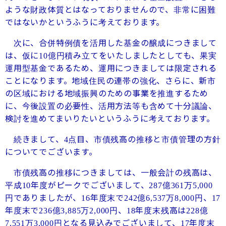
ような財政体質とはなっておりませんので、非常に困難
ではないかというふうに考えております。
次に、合併特例債を活用した基金の醸成につきまして
は、仮に
億円積み立てをいたしましたとしても、果実
10
運用型基金であるため、運用につきましては限定される
ことになります。地域住民の連帯の強化、さらに、新市
の区域における地域振興のための事業を推進するため
に、今後設置の必要性、活用方法等も含めて十分議論、
検討を進めてまいりたいというふうに考えております。
続きまして、
点目、市債残高の推移と市債管理の方針
4
についてでございます。
市債残高の推移につきましては、一般会計の残高は、
平成
年度がピークでございまして、
億
万
10
287
361
5,000
円でありましたが、
年度末で
億
万
円、
16
242
6,537
8,000
17
年度末で
億
万
円、
年度末残高は
億
236
3,885
2,000
18
228
万
円となる見込みでございまして、
年度末
7,551
3,000
17