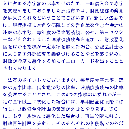
入に占める赤字額の比率だけのため、一時借入金で赤字
を穴埋めをしておりました夕張市では、財政破綻の発覚
が結果おくれたということでございます。新しい法案で
は、現行指標に水道や病院など公営企業を含む全会計の
連結の赤字額、毎年度の借金返済額、公社、第三セクタ
ーなどを合わせました連結債務残高を追加し、財政悪化
度をはかる指標が一定水準を超えた場合、公認会計士ら
によります外部監査を義務づけることなどを盛り込み、
財政が極度に悪化する前にイエローカードを出すことと
されております。
法案のポイントでございますが、毎年度赤字比率、連
結の赤字比率、借金返済額の比率、連結債務残高の比率
を公表することとされ、この
つの指標のいずれかが一
4
定の基準以上に悪化した場合には、早期健全化段階に移
行し、財政健全化計画の策定が必要となります。さら
に、もう一歩進んで悪化した場合は、再生段階に移り、
財政再生計画を策定し、そのそれぞれの各段階での外部