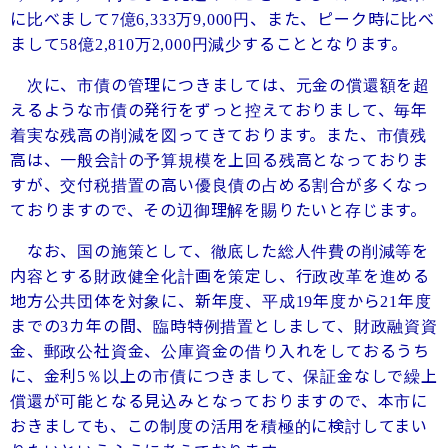
に比べまして
億
万
円、また、ピーク時に比べ
7
6,333
9,000
まして
億
万
円減少することとなります。
58
2,810
2,000
次に、市債の管理につきましては、元金の償還額を超
えるような市債の発行をずっと控えておりまして、毎年
着実な残高の削減を図ってきております。また、市債残
高は、一般会計の予算規模を上回る残高となっておりま
すが、交付税措置の高い優良債の占める割合が多くなっ
ておりますので、その辺御理解を賜りたいと存じます。
なお、国の施策として、徹底した総人件費の削減等を
内容とする財政健全化計画を策定し、行政改革を進める
地方公共団体を対象に、新年度、平成
年度から
年度
19
21
までの
カ年の間、臨時特例措置としまして、財政融資資
3
金、郵政公社資金、公庫資金の借り入れをしておるうち
に、金利
％以上の市債につきまして、保証金なしで繰上
5
償還が可能となる見込みとなっておりますので、本市に
おきましても、この制度の活用を積極的に検討してまい