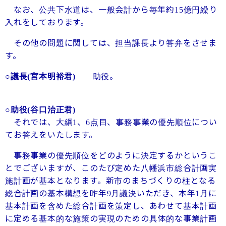
なお、公共下水道は、一般会計から毎年約
億円繰り
15
入れをしております。
その他の問題に関しては、担当課長より答弁をさせま
す。
助役。
○議長
(宮本明裕君)
○助役
(谷口治正君)
それでは、大綱
、
点目、事務事業の優先順位につい
1
6
てお答えをいたします。
事務事業の優先順位をどのように決定するかというこ
とでございますが、このたび定めた八幡浜市総合計画実
施計画が基本となります。新市のまちづくりの柱となる
総合計画の基本構想を昨年
月議決いただき、本年
月に
9
1
基本計画を含めた総合計画を策定し、あわせて基本計画
に定める基本的な施策の実現のための具体的な事業計画