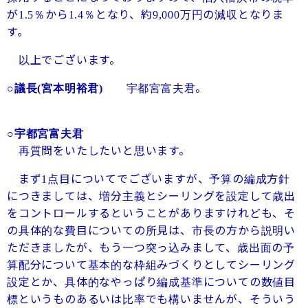
が
％から
％となり、約
万円の減収となりま
1.5
1.4
9,000
す。
以上でございます。
宇都宮富夫君。
○議長
(宮本明裕君)
○宇都宮富夫君
再質問をいたしたいと思います。
まず
点目についてでございますが、予算の編成方針
1
につきましては、増分主義とシーリングを設定して歳出
をコントロールするということがありますけれども、そ
の具体的な費目についての所見は、市長の方から説明い
ただきましたが、もう一つ突っ込みまして、歳出面の予
算配分について基本的な枠組みづくりとしてシーリング
設定とか、具体的なやっぱり編成基準についての数値目
標というものあるいは比率でも構いませんが、そういう