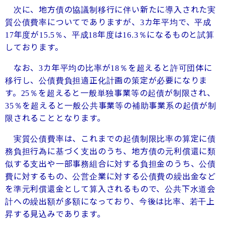
次に、地方債の協議制移行に伴い新たに導入された実
質公債費率についてでありますが、
カ年平均で、平成
3
年度が
％、平成
年度は
％になるものと試算
17
15.5
18
16.3
しております。
なお、
カ年平均の比率が
％を超えると許可団体に
3
18
移行し、公債費負担適正化計画の策定が必要になりま
す。
％を超えると一般単独事業等の起債が制限され、
25
％を超えると一般公共事業等の補助事業系の起債が制
35
限されることとなります。
実質公債費率は、これまでの起債制限比率の算定に債
務負担行為に基づく支出のうち、地方債の元利償還に類
似する支出や一部事務組合に対する負担金のうち、公債
費に対するもの、公営企業に対する公債費の繰出金など
を準元利償還金として算入されるもので、公共下水道会
計への繰出額が多額になっており、今後は比率、若干上
昇する見込みであります。