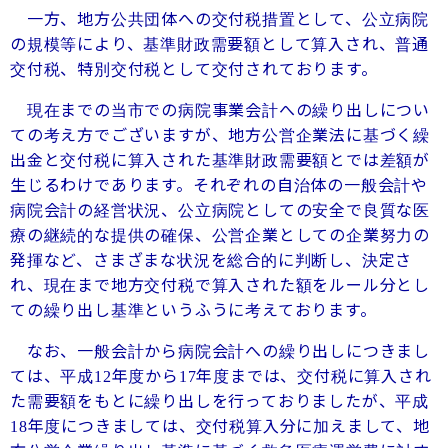
一方、地方公共団体への交付税措置として、公立病院
の規模等により、基準財政需要額として算入され、普通
交付税、特別交付税として交付されております。
現在までの当市での病院事業会計への繰り出しについ
ての考え方でございますが、地方公営企業法に基づく繰
出金と交付税に算入された基準財政需要額とでは差額が
生じるわけであります。それぞれの自治体の一般会計や
病院会計の経営状況、公立病院としての安全で良質な医
療の継続的な提供の確保、公営企業としての企業努力の
発揮など、さまざまな状況を総合的に判断し、決定さ
れ、現在まで地方交付税で算入された額をルール分とし
ての繰り出し基準というふうに考えております。
なお、一般会計から病院会計への繰り出しにつきまし
ては、平成
年度から
年度までは、交付税に算入され
12
17
た需要額をもとに繰り出しを行っておりましたが、平成
年度につきましては、交付税算入分に加えまして、地
18