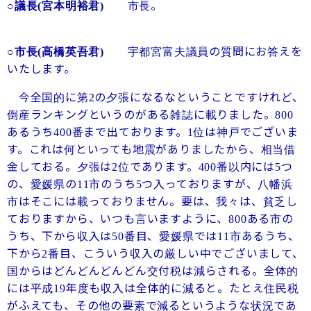
市長。
○議長
(宮本明裕君)
宇都宮富夫議員の質問にお答えを
○市長
(高橋英吾君)
いたします。
今全国的に第
の夕張になるなということですけれど、
2
倒産ランキングというのがある雑誌に載りました。
800
あるうち
番まで出ております。
位は神戸でございま
400
1
す。これは何といっても地震がありましたから、相当借
金しておる。夕張は
位であります。
番以内には
つ
2
400
5
の、愛媛県の
市のうち
つ入っておりますが、八幡浜
11
5
市はそこには載っておりません。要は、我々は、貧乏し
ておりますから、いつも言いますように、
ある市の
800
うち、下から収入は
番目、愛媛県では
市あるうち、
50
11
下から
番目、こういう収入の厳しい中でございまして、
2
国からはどんどんどんどん交付税は減らされる。全体的
には平成
年度も収入は全体的に減ると。たとえ住民税
19
がふえても、その他の要素で減るというような状況であ