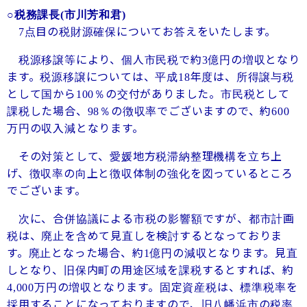
○税務課長
(市川芳和君)
点目の税財源確保についてお答えをいたします。
7
税源移譲等により、個人市民税で約
億円の増収となり
3
ます。税源移譲については、平成
年度は、所得譲与税
18
として国から
％の交付がありました。市民税として
100
課税した場合、
％の徴収率でございますので、約
98
600
万円の収入減となります。
その対策として、愛媛地方税滞納整理機構を立ち上
げ、徴収率の向上と徴収体制の強化を図っているところ
でございます。
次に、合併協議による市税の影響額ですが、都市計画
税は、廃止を含めて見直しを検討するとなっておりま
す。廃止となった場合、約
億円の減収となります。見直
1
しとなり、旧保内町の用途区域を課税するとすれば、約
万円の増収となります。固定資産税は、標準税率を
4,000
採用することになっておりますので、旧八幡浜市の税率