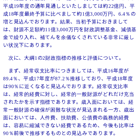
平成
年度の通年見通しといたしましては約
億円、平
19
22
成
年度最終予算に比べまして約
億
万円、
％の
18
1
3,000
6.4
増と見込んでおります。結果、当初予算におきまして
は、財源不足額約
億
万円を財政調整基金、減債基
11
3,000
金で繰り入れ、補てんを余儀なくされている非常に厳し
い状況下にあります。
次に、大綱
の
財政指標の推移と評価について。
1
2
まず、経常収支比率につきましては、平成
年度が
16
％、平成
年度が
％推移しており、平成
年度
89.4
17
87.2
18
は
％に近くなると見込んでおります。経常収支比率
90
は、経常的経費に対し、経常的一般財源がどれだけ充当
されたかを示す指標であります。歳入面においては、経
常一般財源の確保が困難な状況が見込まれる一方、歳出
面においては、人件費、扶助費、公債費の義務的経費
は、容易に縮減できない経費であるため、今後も比率は
％前後で推移するものとの見込みであります。
90