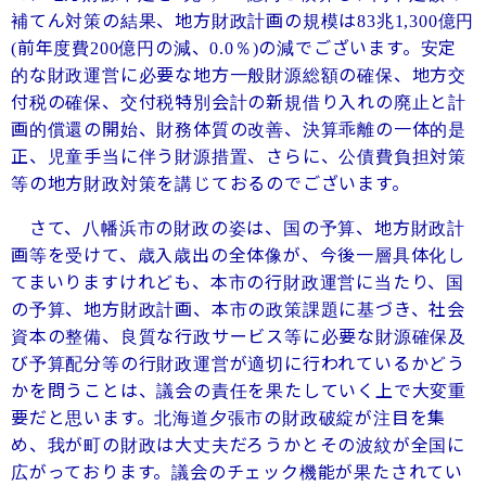
補てん対策の結果、地方財政計画の規模は
兆
億円
83
1,300
前年度費
億円の減、
％
の減でございます。安定
(
200
0.0
)
的な財政運営に必要な地方一般財源総額の確保、地方交
付税の確保、交付税特別会計の新規借り入れの廃止と計
画的償還の開始、財務体質の改善、決算乖離の一体的是
正、児童手当に伴う財源措置、さらに、公債費負担対策
等の地方財政対策を講じておるのでございます。
さて、八幡浜市の財政の姿は、国の予算、地方財政計
画等を受けて、歳入歳出の全体像が、今後一層具体化し
てまいりますけれども、本市の行財政運営に当たり、国
の予算、地方財政計画、本市の政策課題に基づき、社会
資本の整備、良質な行政サービス等に必要な財源確保及
び予算配分等の行財政運営が適切に行われているかどう
かを問うことは、議会の責任を果たしていく上で大変重
要だと思います。北海道夕張市の財政破綻が注目を集
め、我が町の財政は大丈夫だろうかとその波紋が全国に
広がっております。議会のチェック機能が果たされてい