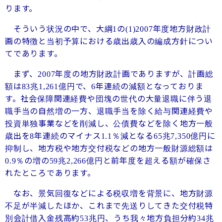
ります。
そういう状況の中で、大綱
の
年度地方財政計
1
(1)2007
画の特徴と当初予算における歳出歳入の編成方針につい
てであります。
まず、
年度の地方財政計画でありますが、計画総
2007
額は
兆
億円で、
年連続の減額となっておりま
83
1,261
6
す。社会保障関連経費や団塊の世代の大量退職に伴う退
職手当の自然増の一方、退職手当を除く給与関連経費や
投資単独事業などを削減し、公債費などを除く地方一般
歳出を
年連続のマイナス
％減となる
兆
億円に
8
1.1
65
7,350
抑制し、地方税や地方交付税などの地方一般財源総額は
％の増の
兆
億円と前年度を超える額が確保さ
0.9
59
2,266
れたところであります。
なお、景気回復などによる税収増を背景に、地方財源
不足が半減したほか、これまで先送りしてきた交付税特
別会計借入金残高約
兆円、うち我々地方負担分約
兆
53
34