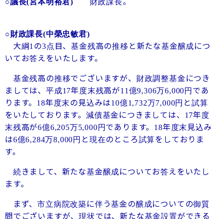
財政課長。
○議長
(宮本明裕君)
○財政課長
(中榮忠敏君)
大綱
の
点目、基金残高の推移と新たな基金醸成につ
1
3
いてお答えをいたします。
基金残高の推移でございますが、財政調整基金につき
ましては、平成
年度末残高が
億
万
円であ
17
11
9,306
6,000
ります。
年度末の見込みは
億
万
円と試算
18
10
1,732
7,000
をいたしております。減債基金につきましては、
年度
17
末残高が
億
万
円であります。
年度末見込み
6
6,205
5,000
18
は
億
万
円と現在のところ試算をしておりま
6
6,284
8,000
す。
続きまして、新たな基金醸成についてお答えをいたし
ます。
まず、市立病院改築に伴う基金の醸成についての御質
問でございますが、現状では、新たな基金設置ができる