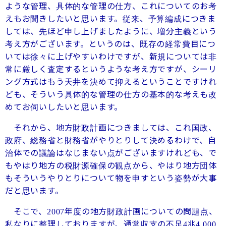
ような管理、具体的な管理の仕方、これについてのお考
えもお聞きしたいと思います。従来、予算編成につきま
しては、先ほど申し上げましたように、増分主義という
考え方がございます。というのは、既存の経常費目につ
いては徐々に上げやすいわけですが、新規については非
常に厳しく査定するというような考え方ですが、シーリ
ング方式はもう天井を決めて抑えるということですけれ
ども、そういう具体的な管理の仕方の基本的な考えも改
めてお伺いしたいと思います。
それから、地方財政計画につきましては、これ国政、
政府、総務省と財務省がやりとりして決めるわけで、自
治体での議論はなじまない点がございますけれども、で
もやはり地方の税財源確保の観点から、やはり地方団体
もそういうやりとりについて物を申すという姿勢が大事
だと思います。
そこで、
年度の地方財政計画についての問題点、
2007
私なりに整理しておりますが、通常収支の不足
兆
4
4,000