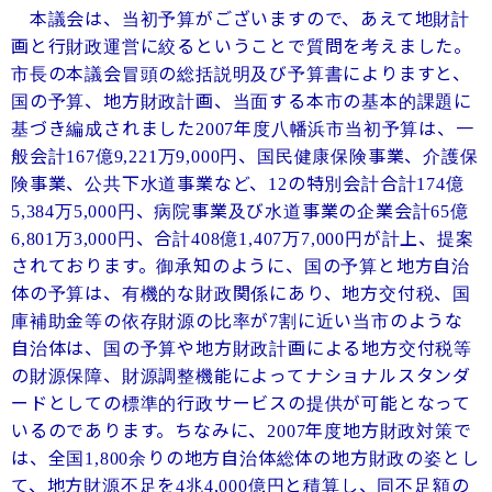
本議会は、当初予算がございますので、あえて地財計
画と行財政運営に絞るということで質問を考えました。
市長の本議会冒頭の総括説明及び予算書によりますと、
国の予算、地方財政計画、当面する本市の基本的課題に
基づき編成されました
年度八幡浜市当初予算は、一
2007
般会計
億
万
円、国民健康保険事業、介護保
167
9,221
9,000
険事業、公共下水道事業など、
の特別会計合計
億
12
174
万
円、病院事業及び水道事業の企業会計
億
5,384
5,000
65
万
円、合計
億
万
円が計上、提案
6,801
3,000
408
1,407
7,000
されております。御承知のように、国の予算と地方自治
体の予算は、有機的な財政関係にあり、地方交付税、国
庫補助金等の依存財源の比率が
割に近い当市のような
7
自治体は、国の予算や地方財政計画による地方交付税等
の財源保障、財源調整機能によってナショナルスタンダ
ードとしての標準的行政サービスの提供が可能となって
いるのであります。ちなみに、
年度地方財政対策で
2007
は、全国
余りの地方自治体総体の地方財政の姿とし
1,800
て、地方財源不足を
兆
億円と積算し、同不足額の
4
4,000