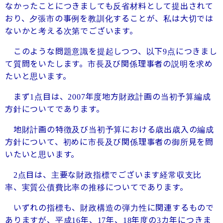
なかったことにつきましても反省材料として提出されて
おり、夕張市の事例を教訓化することが、私は大切では
ないかと考える次第でございます。
このような問題意識を提起しつつ、以下
点につきまし
9
て質問をいたします。市長及び関係理事者の説明を求め
たいと思います。
まず
点目は、
年度地方財政計画の当初予算編成
1
2007
方針についてであります。
地財計画の特徴及び当初予算における歳出歳入の編成
方針について、初めに市長及び関係理事者の御所見を問
いたいと思います。
点目は、主要な財政指標でございます経常収支比
2
率、実質公債費比率の推移についてであります。
いずれの指標も、財政構造の弾力性に関連するもので
ありますが、平成
年、
年、
年度の
カ年につきま
16
17
18
3