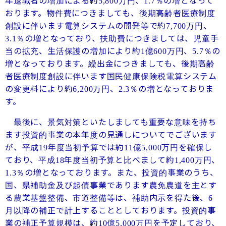
年退職者の増加による約
万円、
％の増となって
5,800
1.7
おります。物件費につきましても、後期高齢者医療制度
創設に伴います電算システムの開発等で約
万円、
7,700
％の増となっており、扶助費につきましては、児童手
3.1
当の拡充、生活保護の増加により約
億
万円、
％の
1
600
5.7
増となっております。繰出金につきましても、後期高齢
者医療制度創設に伴います国民健康保険税電算システム
の変更料により約
万円、
％の増となっておりま
6,200
2.3
す。
最後に、景気対策といたしましても重要な意味を持ち
ます投資的事業の本年度の見通しについてでございます
が、平成
年度当初予算では約
億
万円を確保し
19
11
5,000
ており、平成
年度当初予算と比べまして約
万円、
18
1,400
％の増となっております。また、投資的事業のうち、
1.3
国、県補助金及び起債事業であります農免農道を主とす
る農業基盤整備、市道整備等は、補助内示を得た後、
6
月以降の補正で計上することとしております。投資的事
業の補正予算規模は、約
億
万円を予定しており、
10
5,000