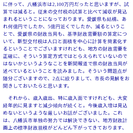
に伴って、八幡浜市は
万円だったと思いますが、試
2,100
算では減ると。従来の交付税の試算と比べて減収が見込
まれるということになっております。愛媛県も結構、あ
れ何億円でしたか、
億円近くでしたか、減るというこ
5
とで、愛媛県の財政当局も、基準財政需要額の算定につ
いて、新型交付税は人口と面積を中心に計算を簡素化す
るということでございますけれども、地方の財政需要を
正確に、そういう算定方式ではとらえられていないので
はないかというようなことを新聞報道で県の財政当局が
述べているということを読みました。そういう問題点が
随分ございますので、
点に絞りまして、市長の見解をお
2
聞きしておいたらと思います。
それから、歳入歳出、特に歳入面ですけれども、大変
経年的に見ますと減少傾向が続くと。今後歳入増は見込
めないというような厳しいお話がございました。これ
は、八幡浜市単独の努力では解決できない、地方財政計
画上の標準財政規模がどんどん下がってきております、