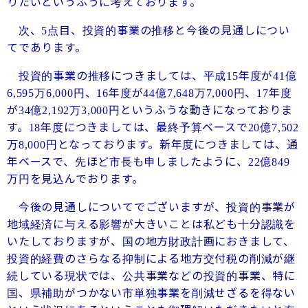
りたいというふうに考えております。
次、
点目、投資的事業の推移と今後の見通しについ
5
てであります。
投資的事業の推移につきましては、平成
年度が
億
15
41
万
円、
年度が
億
万
円、
年度
6,595
6,000
16
44
7,648
7,000
17
が
億
万
円というふうな動きになっておりま
34
2,192
3,000
す。
年度につきましては、最終予算ベースで
億
18
20
7,502
万
円となっております。新年度につきましては、通
8,000
年ベースで、先ほど市長も申しましたように、
億
22
849
万円を見込んでおります。
今後の見通しについてでございますが、投資的事業が
地域経済に与える影響が大きいことは私ども十分認識を
いたしておりますが、国の地方財政計画におきまして、
投資的経費のさらなる抑制による地方交付税の削減が継
続している現状では、公共事業などの投資的事業、特に
国、県補助がつかない市単独事業を削減せざるを得ない