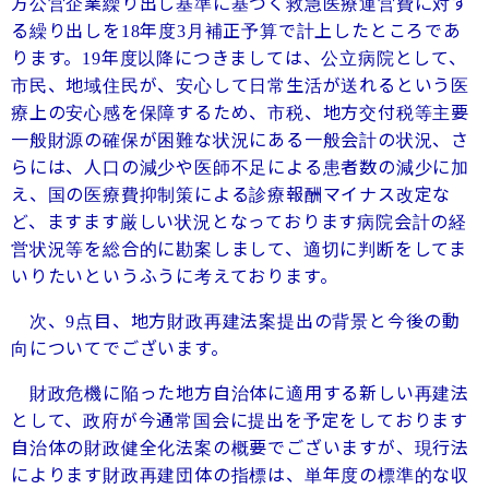
方公営企業繰り出し基準に基づく救急医療運営費に対す
る繰り出しを
年度
月補正予算で計上したところであ
18
3
ります。
年度以降につきましては、公立病院として、
19
市民、地域住民が、安心して日常生活が送れるという医
療上の安心感を保障するため、市税、地方交付税等主要
一般財源の確保が困難な状況にある一般会計の状況、さ
らには、人口の減少や医師不足による患者数の減少に加
え、国の医療費抑制策による診療報酬マイナス改定な
ど、ますます厳しい状況となっております病院会計の経
営状況等を総合的に勘案しまして、適切に判断をしてま
いりたいというふうに考えております。
次、
点目、地方財政再建法案提出の背景と今後の動
9
向についてでございます。
財政危機に陥った地方自治体に適用する新しい再建法
として、政府が今通常国会に提出を予定をしております
自治体の財政健全化法案の概要でございますが、現行法
によります財政再建団体の指標は、単年度の標準的な収