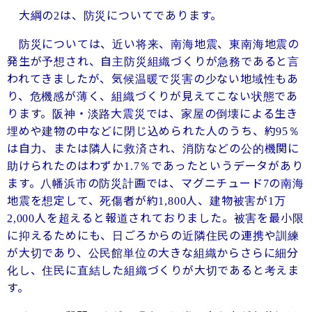
大綱の
は、防災についてであります。
2
防災については、近い将来、南海地震、東南海地震の
発生が予想され、自主防災組織づくりが急務であると言
われてきましたが、気候温暖で災害の少ない地域性もあ
り、危機感が薄く、組織づくりが見えてこない状態であ
ります。阪神・淡路大震災では、家屋の倒壊による生き
埋めや建物の中などに閉じ込められた人のうち、約
％
95
は自力、または隣人に救済され、消防などの公的機関に
助けられたのはわずか
％であったというデータがあり
1.7
ます。八幡浜市の防災計画では、マグニチュード
の南海
7
地震を想定して、死傷者が約
人、建物被害が
万
1,800
1
人を超えると報道されておりました。被害を最小限
2,000
に抑えるためにも、日ごろからの近隣住民の連携や訓練
が大切であり、公民館単位の大きな組織からさらに細分
化し、住民に直結した組織づくりが大切であると考えま
す。