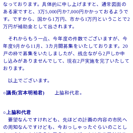
なっております。具体的に申し上げますと、通常図面の
ある家ですと、
万
円か
円かかっておるようで
3
5,000
7,000
す。ですから、国から
万円、市から
万円ということで
1
1
2
万円が補助金として出されます。
それからもう一点、今年度の件数でございますが、今
年度
月から
月、
カ月間募集をいたしております。
9
11
3
20
戸の枠で募集をいたしましたが、残念ながら
戸しか申
2
し込みがありませんでして、現在
戸実施を完了いたして
2
おります。
以上でございます。
上脇和代君。
○議長
(宮本明裕君)
○上脇和代君
要望なんですけれども、先ほどの計画の内容の市民へ
の周知なんですけども、今おっしゃったぐらいのことし