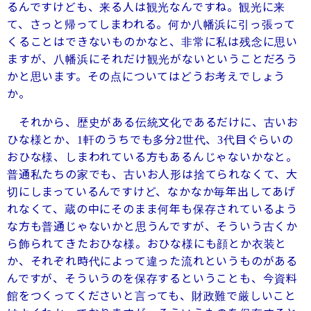
るんですけども、来る人は観光なんですね。観光に来
て、さっと帰ってしまわれる。何か八幡浜に引っ張って
くることはできないものかなと、非常に私は残念に思い
ますが、八幡浜にそれだけ観光がないということだろう
かと思います。その点についてはどうお考えでしょう
か。
それから、歴史がある伝統文化であるだけに、古いお
ひな様とか、
軒のうちでも多分
世代、
代目ぐらいの
1
2
3
おひな様、しまわれている方もあるんじゃないかなと。
普通私たちの家でも、古いお人形は捨てられなくて、大
切にしまっているんですけど、なかなか毎年出してあげ
れなくて、蔵の中にそのまま何年も保存されているよう
な方も普通じゃないかと思うんですが、そういう古くか
ら飾られてきたおひな様。おひな様にも顔とか衣装と
か、それぞれ時代によって違った流れというものがある
んですが、そういうのを保存するということも、今資料
館をつくってくださいと言っても、財政難で厳しいこと