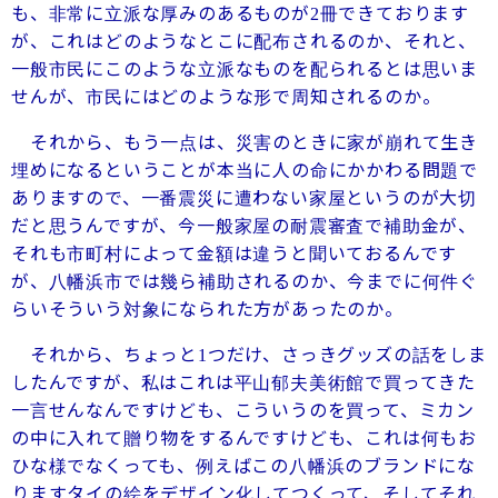
も、非常に立派な厚みのあるものが
冊できております
2
が、これはどのようなとこに配布されるのか、それと、
一般市民にこのような立派なものを配られるとは思いま
せんが、市民にはどのような形で周知されるのか。
それから、もう一点は、災害のときに家が崩れて生き
埋めになるということが本当に人の命にかかわる問題で
ありますので、一番震災に遭わない家屋というのが大切
だと思うんですが、今一般家屋の耐震審査で補助金が、
それも市町村によって金額は違うと聞いておるんです
が、八幡浜市では幾ら補助されるのか、今までに何件ぐ
らいそういう対象になられた方があったのか。
それから、ちょっと
つだけ、さっきグッズの話をしま
1
したんですが、私はこれは平山郁夫美術館で買ってきた
一言せんなんですけども、こういうのを買って、ミカン
の中に入れて贈り物をするんですけども、これは何もお
ひな様でなくっても、例えばこの八幡浜のブランドにな
りますタイの絵をデザイン化してつくって、そしてそれ