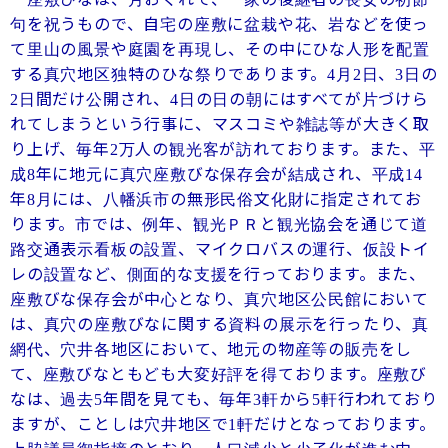
句を祝うもので、自宅の座敷に盆栽や花、岩などを使っ
て里山の風景や庭園を再現し、その中にひな人形を配置
する真穴地区独特のひな祭りであります。
月
日、
日の
4
2
3
日間だけ公開され、
日の日の朝にはすべてが片づけら
2
4
れてしまうという行事に、マスコミや雑誌等が大きく取
り上げ、毎年
万人の観光客が訪れております。また、平
2
成
年に地元に真穴座敷びな保存会が結成され、平成
8
14
年
月には、八幡浜市の無形民俗文化財に指定されてお
8
ります。市では、例年、観光ＰＲと観光協会を通じて道
路交通表示看板の設置、マイクロバスの運行、仮設トイ
レの設置など、側面的な支援を行っております。また、
座敷びな保存会が中心となり、真穴地区公民館において
は、真穴の座敷びなに関する資料の展示を行ったり、真
網代、穴井各地区において、地元の物産等の販売をし
て、座敷びなともども大変好評を得ております。座敷び
なは、過去
年間を見ても、毎年
軒から
軒行われており
5
3
5
ますが、ことしは穴井地区で
軒だけとなっております。
1