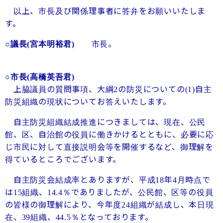
以上、市長及び関係理事者に答弁をお願いいたしま
す。
市長。
○議長
(宮本明裕君)
○市長
(高橋英吾君)
上脇議員の質問事項、大綱
の防災についての
自主
2
(1)
防災組織の現状についてお答えいたします。
自主防災組織結成推進につきましては、現在、公民
館、区、自治館の役員に働きかけるとともに、必要に応
じ市民に対して直接説明会等を開催するなど、御理解を
得ているところでございます。
自主防災会結成率とありますが、平成
年
月時点で
18
4
は
組織、
％でありましたが、公民館、区等の役員
15
14.4
の皆様の御理解により、今年度
組織が結成し、本日現
24
在、
組織、
％となっております。
39
44.5