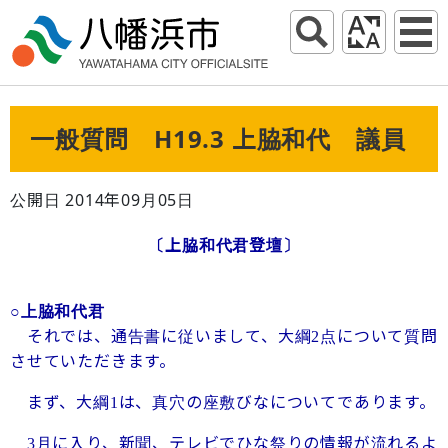
一般質問 H19.3 上脇和代 議員
公開日 2014年09月05日
〔上脇和代君登壇〕
○上脇和代君
それでは、通告書に従いまして、大綱
点について質問
2
させていただきます。
まず、大綱
は、真穴の座敷びなについてであります。
1
月に入り、新聞、テレビでひな祭りの情報が流れるよ
3