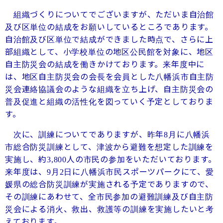
組織づくりについてでございますが、ただいま自治館
及び区単位の結成をお願いしているところであります。
自治館及び区単位で結成ができました時点で、さらに上
部組織として、小学校単位の地区公民館を対象に、地区
自主防災会の結成を働きかけております。来年度中に
は、地区自主防災会の会長を会員とした八幡浜市自主防
災会連絡協議会のような組織を立ち上げ、自主防災会の
普及促進と組織の活性化を図っていく予定としておりま
す。
次に、訓練についてでありますが、昨年
月に八幡浜
8
市総合防災訓練として、津波から避難を想定した訓練を
実施し、約
人の市民の参加をいただいております。
3,800
来年度は、
月
日に八幡浜市民スポーツパークにて、愛
9
2
媛県の総合防災訓練が実施される予定でありますので、
その訓練にあわせて、全市民参加の避難訓練及び自主防
災会による消火、救出、救護等の訓練を実施したいと考
えております。