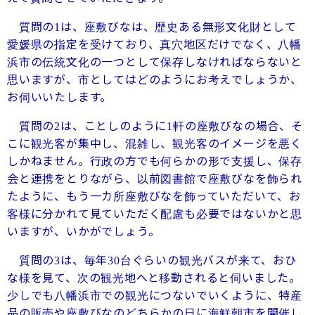
質問の
は、座敷びなは、歴史ある無形文化財として
1
愛媛県の指定を受けており、真穴地区だけでなく、八幡
浜市の伝統文化の一つとして保存しなければならないと
思いますが、市としてはどのようにお考えでしょうか、
お伺いいたします。
質問の
は、ことしのように
軒の座敷びなの場合、そ
2
1
こに観光客が集中し、混雑し、観光客のイメージを悪く
しかねません。行政の方でも何らかの形で支援し、保存
会と連携をとりながら、以前図書館で座敷びなを飾られ
たように、もう一カ所座敷びなを飾っていただいて、お
客様に分かれて見ていただく配慮も必要ではないかと思
いますが、いかがでしょう。
質問の
は、毎年
台ぐらいの観光バスが来て、おひ
3
30
な様を見て、次の観光地へと移動されると伺いました。
少しでも八幡浜市での観光につないでいくように、特産
品の販売や座敷びなのどちらかの日に海鮮朝市を開催し