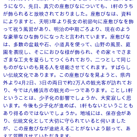
うになり、先日、真穴の座敷びなについても、
軒のうち
1
が飾られると放映されておりました。座敷びなは、資料
によりますと、天明
年より長女の初節句に座敷びなを飾
3
って祝う風習があり、明治の中期ごろより、現在のよう
な豪華なひな飾りになったと言われています。座敷びな
は、多数の盆栽や石、小道具を使って、山野の風景、庭
園を表現し、そこにおひな様が飾られ、その家々でさま
ざまな工夫を凝らしてつくられており、二つとして同じ
ものがないのも見る人を堪能させてくれます。すばらし
い伝統文化であります。この座敷びなを見ようと、県内
外より
月
日、
日の両日で約
万人の観光客が訪れてお
4
2
3
2
り、今では八幡浜市の観光の一つであります。ことし
軒
1
ということは、少子化の影響でしょうか、大変寂しく思
います。今後も少子化が進めば、
軒もないということも
1
あり得るのではないでしょうか。地域には、保存会があ
り、伝統文化として大切に守られていると伺いました
が、この座敷びなが途絶えることがないよう願って、あ
えて質問させていただきます。