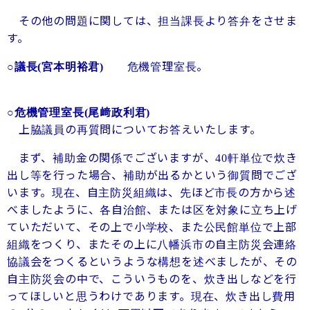
その他の問題に関しては、担当課長より答弁をさせま
す。
危機管理室長。
○議長
(宮本明裕君)
○危機管理室長
(尾﨑政利君)
上脇議員の再質問についてお答えいたします。
まず、補助金の関係でございますが、
軒単位で炊き
40
出し等を行った場合、補助が出るかという御質問でござ
います。現在、自主防災組織は、先ほど市長の方から述
べましたように、各自治館、または区を対象に立ち上げ
ていただいて、その上で小学校、また公民館単位で上部
組織をつくり、またその上に八幡浜市の自主防災会連絡
協議会をつくるというような構想を述べましたが、その
自主防災会の中で、こういうものを、炊き出しなどを行
ってほしいと思うわけであります。現在、炊き出し費用