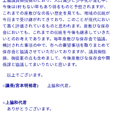
上脇議員御指摘のとおり、人口減少と少子化が進む中、
今後は
軒もない年もあり得るものと予想されますが、
1
これまでの座敷びなの長い歴史を見ても、地域の伝統が
今日まで受け継がれてきており、このことが現代におい
て高く評価されているものと思われます。座敷びな保存
会においても、これまでの伝統を今後も継承していきた
いとのお考えであります。毎年座敷びな保存会で協議、
検討された事項の中で、市への要望事項を取りまとめて
保存会と協議させていただいておりますが、議員御指
摘、御提案の点も含めまして、今後座敷びな保存会や関
係課と協議してまいりたいと思います。
以上でございます。
上脇和代君。
○議長
(宮本明裕君)
○上脇和代君
ありがとうございます。