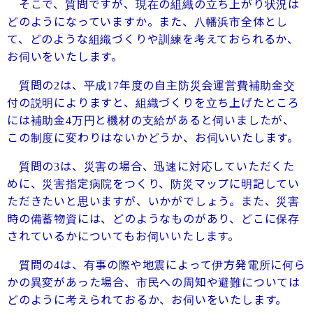
そこで、質問ですが、現在の組織の立ち上がり状況は
どのようになっていますか。また、八幡浜市全体とし
て、どのような組織づくりや訓練を考えておられるか、
お伺いをいたします。
質問の
は、平成
年度の自主防災会運営費補助金交
2
17
付の説明によりますと、組織づくりを立ち上げたところ
には補助金
万円と機材の支給があると伺いましたが、
4
この制度に変わりはないかどうか、お伺いいたします。
質問の
は、災害の場合、迅速に対応していただくた
3
めに、災害指定病院をつくり、防災マップに明記してい
ただきたいと思いますが、いかがでしょう。また、災害
時の備蓄物資には、どのようなものがあり、どこに保存
されているかについてもお伺いいたします。
質問の
は、有事の際や地震によって伊方発電所に何ら
4
かの異変があった場合、市民への周知や避難については
どのように考えられておるか、お伺いをいたします。