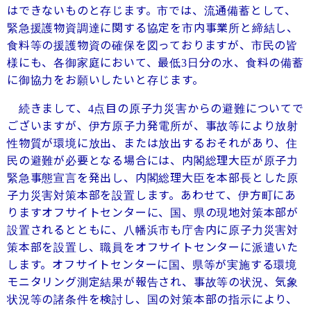
はできないものと存じます。市では、流通備蓄として、
緊急援護物資調達に関する協定を市内事業所と締結し、
食料等の援護物資の確保を図っておりますが、市民の皆
様にも、各御家庭において、最低
日分の水、食料の備蓄
3
に御協力をお願いしたいと存じます。
続きまして、
点目の原子力災害からの避難についてで
4
ございますが、伊方原子力発電所が、事故等により放射
性物質が環境に放出、または放出するおそれがあり、住
民の避難が必要となる場合には、内閣総理大臣が原子力
緊急事態宣言を発出し、内閣総理大臣を本部長とした原
子力災害対策本部を設置します。あわせて、伊方町にあ
りますオフサイトセンターに、国、県の現地対策本部が
設置されるとともに、八幡浜市も庁舎内に原子力災害対
策本部を設置し、職員をオフサイトセンターに派遣いた
します。オフサイトセンターに国、県等が実施する環境
モニタリング測定結果が報告され、事故等の状況、気象
状況等の諸条件を検討し、国の対策本部の指示により、