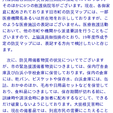
そのほかに
つの救護病院等がございます。現在、各御家
6
庭に配布されております旧市町の防災マップには、一部
医療機関名あるいは所在地をお示ししておりますが、こ
のような医療施設の表記はございません。医療救護活動
において、他の市町や機関から派遣要請を行うこともご
ざいますので、上脇議員御指摘のとおり、
年度作成予
19
定の防災マップには、表記する方向で検討したいと存じ
ます。
次に、防災用備蓄物質の状況についてでございます
が、市の緊急援護備蓄物資につきましては、保内庁舎倉
庫及び白浜小学校倉庫に保管しております。保内の倉庫
には、乾パン、ビスケットや保存水、白浜倉庫には、缶
詰、おかゆのほか、毛布や日用品セットなどを保管して
おり、食料品につきましては、保存期間が切れる前に、
訓練時や講演会時に参加者に配布するなどして、できる
だけ破棄しないようにしております。大規模災害時に
は、現在の備蓄品では、到底市民の需要にこたえること