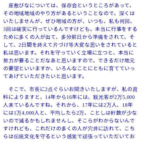
座敷びなについては、保存会というところがあって、
その地域地域のやり方があるということなので、深くは
いたしませんが、ぜひ地域の方が、いつも、私も何回、
回は確実に行っているんですけども、本当に行事をする
3
ために多くの人が出て、多分前日から準備をされて、そ
して、
日間を終えて片づけ等大変な思いをされていると
2
私は思います。それを守っていく立場に立つと、本当に
努力が要ることだなあと思いますので、できるだけ地元
の要望といいますか、いろんなことにともに育てていっ
てあげていただきたいと思います。
そこで、市長に
点ぐらいお聞きいたしますが、私の資
2
料によりますと、
年から
年には、観光客が
万
14
16
2
5,000
人来ているんですね。それから、
年には
万人、
年
17
2
18
には
万
人と、平均したら
万、ことしは軒数が少な
1
4,000
2
いので減るかもしれませんし、そこらがわからないんで
すけれども、これだけの多くの人が穴井に訪れて、こち
らは伝統文化を守るという感覚で頑張っていただいてお