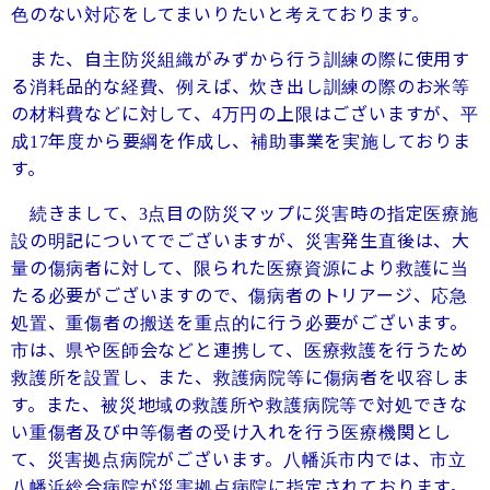
色のない対応をしてまいりたいと考えております。
また、自主防災組織がみずから行う訓練の際に使用す
る消耗品的な経費、例えば、炊き出し訓練の際のお米等
の材料費などに対して、
万円の上限はございますが、平
4
成
年度から要綱を作成し、補助事業を実施しておりま
17
す。
続きまして、
点目の防災マップに災害時の指定医療施
3
設の明記についてでございますが、災害発生直後は、大
量の傷病者に対して、限られた医療資源により救護に当
たる必要がございますので、傷病者のトリアージ、応急
処置、重傷者の搬送を重点的に行う必要がございます。
市は、県や医師会などと連携して、医療救護を行うため
救護所を設置し、また、救護病院等に傷病者を収容しま
す。また、被災地域の救護所や救護病院等で対処できな
い重傷者及び中等傷者の受け入れを行う医療機関とし
て、災害拠点病院がございます。八幡浜市内では、市立
八幡浜総合病院が災害拠点病院に指定されております。