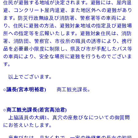
住民が避難する地域が決定されます。避難には、屋内退
避、コンクリート屋内退避、また地区外への避難があり
ます。防災行政無線及び消防署、警察署等の車両によ
り、住民に避難の方法、避難対象地域の指定及び避難場
所への指定等を広報いたします。避難対象住民は、消防
署、消防団、警察官、市役所の職員の誘導により、携行
品を必要最小限度に制限し、県及び市が手配したバス等
の車両により、安全な場所に避難を行うものでございま
す。
以上でございます。
商工観光課長。
○議長
(宮本明裕君)
○商工観光課長
(若宮髙治君)
上脇議員の大綱
、真穴の座敷びなについての御質問
1
にお答えいたします。
座敷びなは、月おくれで、一家の後継者の長女の初節