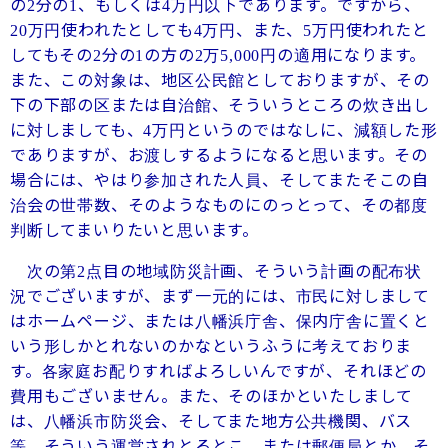
の
分の
、もしくは
万円以下であります。ですから、
2
1
4
万円使われたとしても
万円、また、
万円使われたと
20
4
5
してもその
分の
の方の
万
円の適用になります。
2
1
2
5,000
また、この対象は、地区公民館としておりますが、その
下の下部の区または自治館、そういうところの炊き出し
に対しましても、
万円というのではなしに、減額した形
4
でありますが、お渡しするようになると思います。その
場合には、やはり参加された人員、そしてまたそこの自
治会の世帯数、そのようなものにのっとって、その都度
判断してまいりたいと思います。
次の第
点目の地域防災計画、そういう計画の配布状
2
況でございますが、まず一元的には、市民に対しまして
はホームページ、または八幡浜庁舎、保内庁舎に置くと
いう形しかとれないのかなというふうに考えておりま
す。各家庭お配りすればよろしいんですが、それほどの
費用もございません。また、そのほかといたしまして
は、八幡浜市防災会、そしてまた地方公共機関、バス
等、そういう運営されとるとこ、または郵便局とか、そ