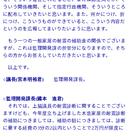
ういう関係機関、そして指定行政機関、そういうところ
に配布していきたいと思います。また、何かにつけ、折
につけ、こういうものができていると、こういう内容だ
というのを広報してまいりたいように思います。
もう一つの一般家屋の耐震の補助金の関係でございま
すが、これは監理開発課の所管分になりますので、そち
らの方からお答えしていただきたいと思います。
以上です。
監理開発課長。
○議長
(宮本明裕君)
○監理開発課長
(國本 進君)
それでは、上脇議員の耐震診断に関することでござい
ますけども、今年度立ち上げました木造家屋の耐震診断
の補助につきましては、補助の額につきましては、診断
に要する経費の
分の
以内ということで
万円が限度に
3
2
2