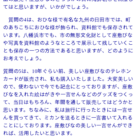
てはと思いますが、いかがでしょう。
質問の
は、おひな様で有名な九州の日田市では、町
4
のあちこちにおひな様が飾られ、資料館でも保存されて
います。八幡浜市でも、市の無形文化財として座敷びな
や写真を資料館のようなところで展示して残していくこ
とも保存の一つの方法であると思いますが、どのように
お考えでしょう。
質問の
は、
年ぐらい前、美しい座敷びなのテレホン
5
10
カードが販売され、私も購入いたしました。大変美しい
ので、使わないで今でも記念にとっておりますが、座敷
びなを入れた絵はがきや一言せんなどのグッズをつくっ
て、当日はもちろん、年間を通して販売してはどうかと
思います。ちなみに、私は旅行に行ったときには一言せ
んを買ってきて、ミカンを送るときに一言書いて入れる
ことにしております。座敷びなの美しい一言せんができ
れば、活用したいと思います。