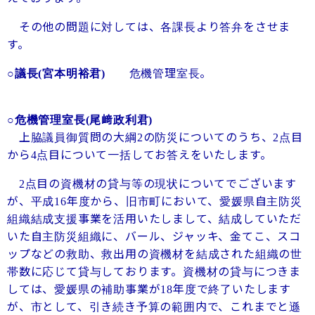
その他の問題に対しては、各課長より答弁をさせま
す。
危機管理室長。
○議長
(宮本明裕君)
○危機管理室長
(尾﨑政利君)
上脇議員御質問の大綱
の防災についてのうち、
点目
2
2
から
点目について一括してお答えをいたします。
4
点目の資機材の貸与等の現状についてでございます
2
が、平成
年度から、旧市町において、愛媛県自主防災
16
組織結成支援事業を活用いたしまして、結成していただ
いた自主防災組織に、バール、ジャッキ、金てこ、スコ
ップなどの救助、救出用の資機材を結成された組織の世
帯数に応じて貸与しております。資機材の貸与につきま
しては、愛媛県の補助事業が
年度で終了いたします
18
が、市として、引き続き予算の範囲内で、これまでと遜