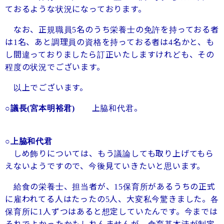
ておるような状況になっております。
なお、正規職員
名のうち栄養士の免許を持っておる者
5
は
名、あと調理員の資格を持っておる者は
名かと、も
1
4
し間違っておりましたら訂正いたしますけれども、その
程度の状況でございます。
以上でございます。
上脇和代君。
○議長
(
宮本明裕君
)
○上脇和代君
しめ飾りについては、もう議論しても取り上げてもら
えないようですので、今後見ていきたいと思います。
給食の栄養士、担当者が、
保育所があるうちの正式
15
に雇われてる人はたったの
人、大変私今驚きました。各
5
保育所に
人ずつはあると想定していたんです。今までは
1