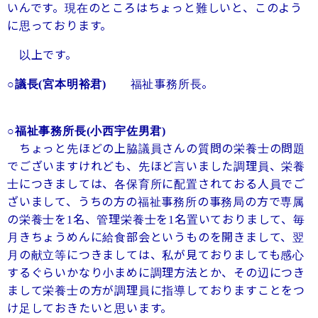
いんです。現在のところはちょっと難しいと、このよう
に思っております。
以上です。
福祉事務所長。
○議長
(
宮本明裕君
)
○福祉事務所長
(
小西宇佐男君
)
ちょっと先ほどの上脇議員さんの質問の栄養士の問題
でございますけれども、先ほど言いました調理員、栄養
士につきましては、各保育所に配置されておる人員でご
ざいまして、うちの方の福祉事務所の事務局の方で専属
の栄養士を
名、管理栄養士を
名置いておりまして、毎
1
1
月きちょうめんに給食部会というものを開きまして、翌
月の献立等につきましては、私が見ておりましても感心
するぐらいかなり小まめに調理方法とか、その辺につき
まして栄養士の方が調理員に指導しておりますことをつ
け足しておきたいと思います。