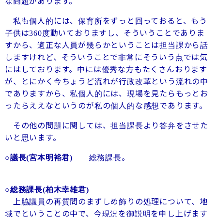
な問題があります。
私も個人的には、保育所をずっと回っておると、もう
子供は
度動いておりますし、そういうことでありま
360
すから、適正な人員が幾らかということは担当課から話
しますけれど、そういうことで非常にそういう点では気
にはしております。中には優秀な方もたくさんおります
が、とにかく今ちょうど流れが行政改革という流れの中
でありますから、私個人的には、現場を見たらもっとお
ったらええなというのが私の個人的な感想であります。
その他の問題に関しては、担当課長より答弁をさせた
いと思います。
総務課長。
○議長
(
宮本明裕君
)
○総務課長
(
柏木幸雄君
)
上脇議員の再質問のまずしめ飾りの処理について、地
域でということの中で、今現況を御説明を申し上げます