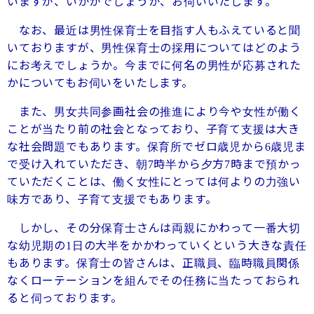
いますが、いかがでしょうか、お伺いいたします。
なお、最近は男性保育士を目指す人もふえていると聞
いておりますが、男性保育士の採用についてはどのよう
にお考えでしょうか。今までに何名の男性が応募された
かについてもお伺いをいたします。
また、男女共同参画社会の推進により今や女性が働く
ことが当たり前の社会となっており、子育て支援は大き
な社会問題でもあります。保育所でゼロ歳児から
歳児ま
6
で受け入れていただき、朝
時半から夕方
時まで預かっ
7
7
ていただくことは、働く女性にとっては何よりの力強い
味方であり、子育て支援でもあります。
しかし、その分保育士さんは両親にかわって一番大切
な幼児期の
日の大半をかかわっていくという大きな責任
1
もあります。保育士の皆さんは、正職員、臨時職員関係
なくローテーションを組んでその任務に当たっておられ
ると伺っております。