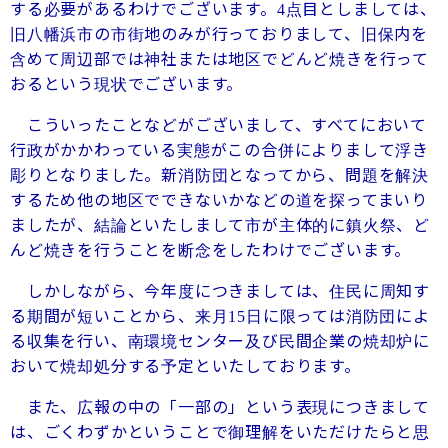
する必要があるわけでございます。
点目としましては、
4
旧八幡浜市の市街地のみが行っておりまして、旧保内を
含めて周辺部では神社または地区でどんど焼きを行って
おるという現状でございます。
こういったことなどがございまして、すべてにおいて
行政がかかわっている実態がこの合併によりまして浮き
彫りとなりました。新消防団となってから、問題を解決
するため他の地区でできないかなどの道を探ってまいり
ましたが、結論といたしまして市が主体的に鎮火祭、ど
んど焼きを行うことを断念をしたわけでございます。
しかしながら、今年度につきましては、住民に周知す
る期間が短いことから、来月
日に限っては消防団によ
15
る収集を行い、南環境センター及び民間企業の焼却炉に
おいて焼却処分する予定といたしております。
また、広報の中の「一部の」という表現につきまして
は、ごくわずかということで御理解をいただけたらと思