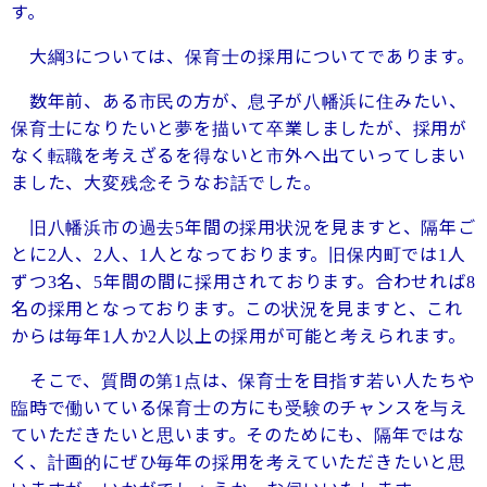
す。
大綱
については、保育士の採用についてであります。
3
数年前、ある市民の方が、息子が八幡浜に住みたい、
保育士になりたいと夢を描いて卒業しましたが、採用が
なく転職を考えざるを得ないと市外へ出ていってしまい
ました、大変残念そうなお話でした。
旧八幡浜市の過去
年間の採用状況を見ますと、隔年ご
5
とに
人、
人、
人となっております。旧保内町では
人
2
2
1
1
ずつ
名、
年間の間に採用されております。合わせれば
3
5
8
名の採用となっております。この状況を見ますと、これ
からは毎年
人か
人以上の採用が可能と考えられます。
1
2
そこで、質問の第
点は、保育士を目指す若い人たちや
1
臨時で働いている保育士の方にも受験のチャンスを与え
ていただきたいと思います。そのためにも、隔年ではな
く、計画的にぜひ毎年の採用を考えていただきたいと思