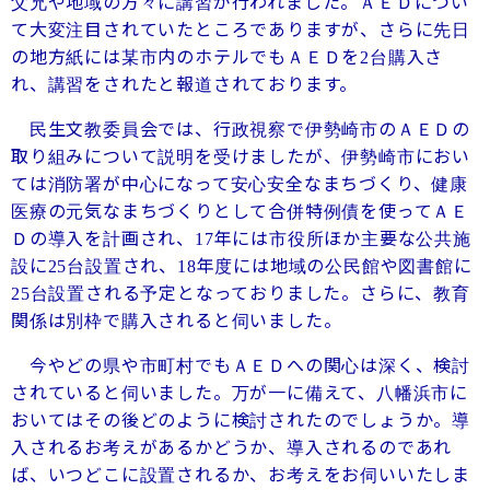
父兄や地域の方々に講習が行われました。ＡＥＤについ
て大変注目されていたところでありますが、さらに先日
の地方紙には某市内のホテルでもＡＥＤを
台購入さ
2
れ、講習をされたと報道されております。
民生文教委員会では、行政視察で伊勢崎市のＡＥＤの
取り組みについて説明を受けましたが、伊勢崎市におい
ては消防署が中心になって安心安全なまちづくり、健康
医療の元気なまちづくりとして合併特例債を使ってＡＥ
Ｄの導入を計画され、
年には市役所ほか主要な公共施
17
設に
台設置され、
年度には地域の公民館や図書館に
25
18
台設置される予定となっておりました。さらに、教育
25
関係は別枠で購入されると伺いました。
今やどの県や市町村でもＡＥＤへの関心は深く、検討
されていると伺いました。万が一に備えて、八幡浜市に
おいてはその後どのように検討されたのでしょうか。導
入されるお考えがあるかどうか、導入されるのであれ
ば、いつどこに設置されるか、お考えをお伺いいたしま