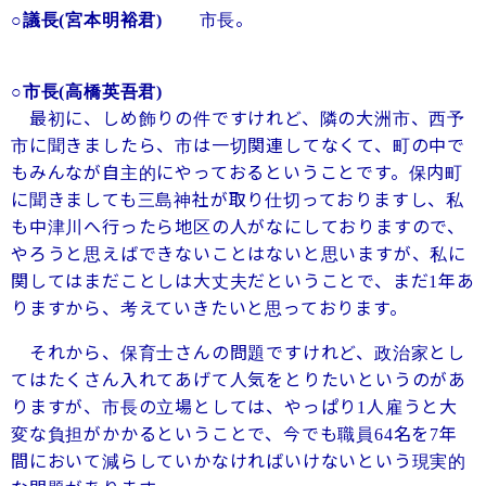
市長。
○議長
(
宮本明裕君
)
○市長
(
高橋英吾君
)
最初に、しめ飾りの件ですけれど、隣の大洲市、西予
市に聞きましたら、市は一切関連してなくて、町の中で
もみんなが自主的にやっておるということです。保内町
に聞きましても三島神社が取り仕切っておりますし、私
も中津川へ行ったら地区の人がなにしておりますので、
やろうと思えばできないことはないと思いますが、私に
関してはまだことしは大丈夫だということで、まだ
年あ
1
りますから、考えていきたいと思っております。
それから、保育士さんの問題ですけれど、政治家とし
てはたくさん入れてあげて人気をとりたいというのがあ
りますが、市長の立場としては、やっぱり
人雇うと大
1
変な負担がかかるということで、今でも職員
名を
年
64
7
間において減らしていかなければいけないという現実的