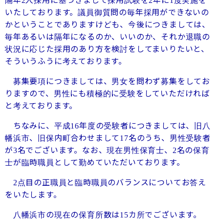
隔年
人採用に基づきまして採用試験を
年に
度実施を
2
2
1
いたしております。議員御質問の毎年採用ができないの
かということでありますけども、今後につきましては、
毎年あるいは隔年になるのか、いいのか、それか退職の
状況に応じた採用のあり方を検討をしてまいりたいと、
そういうふうに考えております。
募集要項につきましては、男女を問わず募集をしてお
りますので、男性にも積極的に受験をしていただければ
と考えております。
ちなみに、平成
年度の受験者につきましては、旧八
16
幡浜市、旧保内町合わせまして
名のうち、男性受験者
17
が
名でございます。なお、現在男性保育士、
名の保育
3
2
士が臨時職員として勤めていただいております。
点目の正職員と臨時職員のバランスについてお答え
2
をいたします。
八幡浜市の現在の保育所数は
カ所でございます。
15