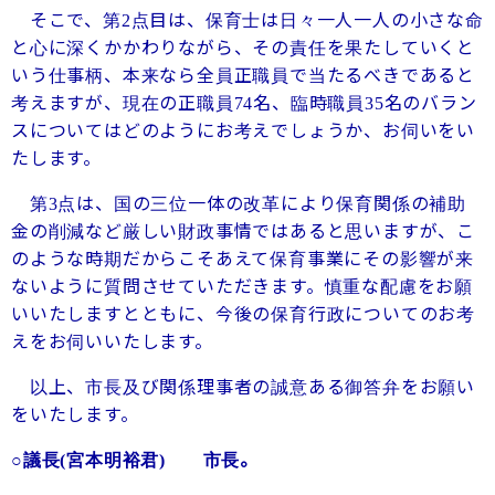
そこで、第
点目は、保育士は日々一人一人の小さな命
2
と心に深くかかわりながら、その責任を果たしていくと
いう仕事柄、本来なら全員正職員で当たるべきであると
考えますが、現在の正職員
名、臨時職員
名のバラン
74
35
スについてはどのようにお考えでしょうか、お伺いをい
たします。
第
点は、国の三位一体の改革により保育関係の補助
3
金の削減など厳しい財政事情ではあると思いますが、こ
のような時期だからこそあえて保育事業にその影響が来
ないように質問させていただきます。慎重な配慮をお願
いいたしますとともに、今後の保育行政についてのお考
えをお伺いいたします。
以上、市長及び関係理事者の誠意ある御答弁をお願い
をいたします。
市長。
○議長
(
宮本明裕君
)