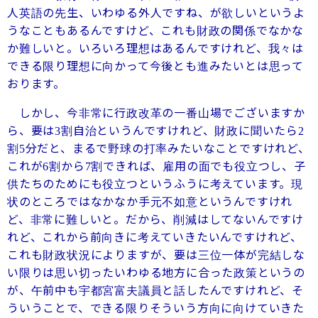
人英語の先生、いわゆる外人ですね、が欲しいというよ
うなこともあるんですけど、これも財政の関係でなかな
か難しいと。いろいろ理想はあるんですけれど、我々は
できる限り理想に向かって今後とも進みたいとは思って
おります。
しかし、今非常に行政改革の一番山場でございますか
ら、要は
割自治というんですけれど、財政に聞いたら
3
2
割
分だと、まるで野球の打率みたいなことですけれど、
5
これが
割から
割できれば、雇用の面でも役立つし、子
6
7
供たちのためにも役立つというふうに考えています。現
状のところではなかなか手元不如意というんですけれ
ど、非常に難しいと。だから、削減はしてないんですけ
れど、これから前向きに考えていきたいんですけれど、
これも財政状況によりますが、要は三位一体が完結しな
い限りは思い切ったいわゆる地方に合った政策というの
が、午前中も宇都宮富夫議員と話したんですけれど、そ
ういうことで、できる限りそういう方向に向けていきた