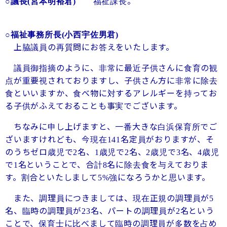
福祉課長。
○議長
(
宮本明裕君
)
○福祉事務所長
(
小西宇佐男君
)
上脇議員の再質問にお答えをいたします。
議員御指摘のように、非常に最近子供さんに食育の観
点が重要視されておりますし、子供さん方に非常に除去
食といいますか、食べ物に対するアレルギーを持ってお
る子供がふえておることも事実でございます。
ちなみに申し上げますと、一番大きな白浜保育所でご
ざいますけれども、今現在
名定員がおりますが、そ
141
のうちゼロ歳児で
名、
歳児で
名、
歳児で
名、
歳児
2
1
2
2
3
4
で
名ということで、合計
名に除去食を与えておりま
1
8
す。割合といたしまして
強になろうかと思います。
5%
また、調理員につきましては、現在正規の調理員が
5
名、臨時の調理員が
名、パートの調理員が
名という
23
2
ことで、保育士に比べまして臨時の調理員が多数を占め