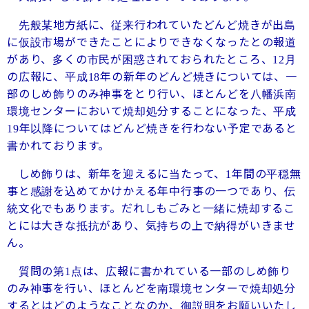
先般某地方紙に、従来行われていたどんど焼きが出島
に仮設市場ができたことによりできなくなったとの報道
があり、多くの市民が困惑されておられたところ、
月
12
の広報に、平成
年の新年のどんど焼きについては、一
18
部のしめ飾りのみ神事をとり行い、ほとんどを八幡浜南
環境センターにおいて焼却処分することになった、平成
年以降についてはどんど焼きを行わない予定であると
19
書かれております。
しめ飾りは、新年を迎えるに当たって、
年間の平穏無
1
事と感謝を込めてかけかえる年中行事の一つであり、伝
統文化でもあります。だれしもごみと一緒に焼却するこ
とには大きな抵抗があり、気持ちの上で納得がいきませ
ん。
質問の第
点は、広報に書かれている一部のしめ飾り
1
のみ神事を行い、ほとんどを南環境センターで焼却処分
するとはどのようなことなのか、御説明をお願いいたし