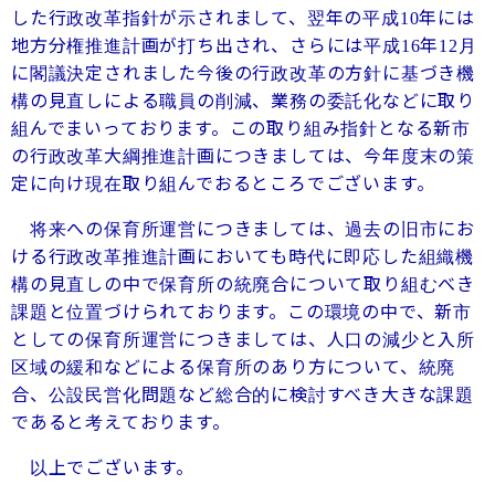
した行政改革指針が示されまして、翌年の平成
年には
10
地方分権推進計画が打ち出され、さらには平成
年
月
16
12
に閣議決定されました今後の行政改革の方針に基づき機
構の見直しによる職員の削減、業務の委託化などに取り
組んでまいっております。この取り組み指針となる新市
の行政改革大綱推進計画につきましては、今年度末の策
定に向け現在取り組んでおるところでございます。
将来への保育所運営につきましては、過去の旧市にお
ける行政改革推進計画においても時代に即応した組織機
構の見直しの中で保育所の統廃合について取り組むべき
課題と位置づけられております。この環境の中で、新市
としての保育所運営につきましては、人口の減少と入所
区域の緩和などによる保育所のあり方について、統廃
合、公設民営化問題など総合的に検討すべき大きな課題
であると考えております。
以上でございます。