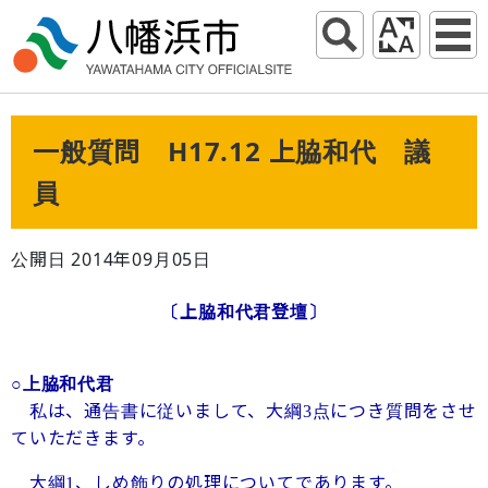
一般質問 H17.12 上脇和代 議
員
公開日 2014年09月05日
〔上脇和代君登壇〕
○上脇和代君
私は、通告書に従いまして、大綱
点につき質問をさせ
3
ていただきます。
大綱
、しめ飾りの処理についてであります。
1