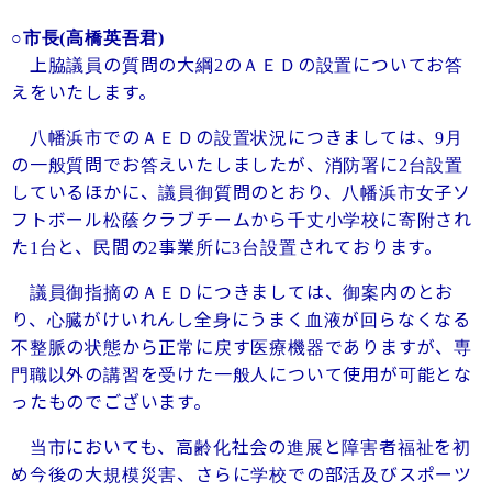
○市長
(
高橋英吾君
)
上脇議員の質問の大綱
のＡＥＤの設置についてお答
2
えをいたします。
八幡浜市でのＡＥＤの設置状況につきましては、
月
9
の一般質問でお答えいたしましたが、消防署に
台設置
2
しているほかに、議員御質問のとおり、八幡浜市女子ソ
フトボール松蔭クラブチームから千丈小学校に寄附され
た
台と、民間の
事業所に
台設置されております。
1
2
3
議員御指摘のＡＥＤにつきましては、御案内のとお
り、心臓がけいれんし全身にうまく血液が回らなくなる
不整脈の状態から正常に戻す医療機器でありますが、専
門職以外の講習を受けた一般人について使用が可能とな
ったものでございます。
当市においても、高齢化社会の進展と障害者福祉を初
め今後の大規模災害、さらに学校での部活及びスポーツ