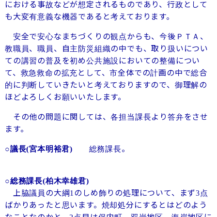
における事故などが想定されるものであり、行政として
も大変有意義な機器であると考えております。
安全で安心なまちづくりの観点からも、今後ＰＴＡ、
教職員、職員、自主防災組織の中でも、取り扱いについ
ての講習の普及を初め公共施設においての整備につい
て、救急救命の拡充として、市全体での計画の中で総合
的に判断していきたいと考えておりますので、御理解の
ほどよろしくお願いいたします。
その他の問題に関しては、各担当課長より答弁をさせ
ます。
総務課長。
○議長
(
宮本明裕君
)
○総務課長
(
柏木幸雄君
)
上脇議員の大綱
のしめ飾りの処理について、まず
点
1
3
ばかりあったと思います。焼却処分にするとはどのよう