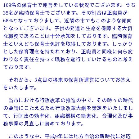
名の保育士で運営をしている状況でございます。うち
109
名が臨時保育士でございます。その割合は正職員が
35
となっておりまして、近隣の市でもこのような傾向
68%
となってございます。子供の発達と生命を保障する大切
な職務であることは十分承知をしております。臨時保育
士といえども保育士免許を取得しております。しっかり
とした保育理念を持たれており、正職員と同様に何ら変
わりなく責任を持って職務を遂行していけるものと考え
ております。
それから、
点目の将来の保育所運営についてお答え
3
をいたします。
当市における行政改革の推進の中で、その時々の時代
の要請にこたえるため行政改革大綱を策定をいたしまし
て、行財政の効率化、組織機構の簡素化、合理化及び事
務事業の見直しに努めております。
このような中、平成
年には地方自治の新時代に対応
9