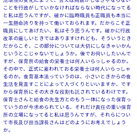
活環境の変化によって、言えば両親がしなきゃならない
ことを行政がしていかなければならない時代になってる
と私は思うんですが、確かに臨時職員も正職員も本当に
一生懸命誇りを持って働いておられます。だからこそ正
職員にしてあげたい、私はそう思うんです。確かに行政
改革の厳しいときではありますけれども、そういうとき
だからこそ、この部分については大切にしなきゃいかん
というとこじゃないでしょうか。後でお伺いしたいんで
すが、保育所の給食の栄養士は何人いらっしゃるのか。
その中で、正式に雇われておる栄養士は何人いらっしゃ
るのか。食育基本法っていうのは、小さいときからの食
生活を見直すことによって人づくりといいますか、です
から保育所にその大きな役割も託されているわけです。
保育士さんと給食の先生方とのもう一体になった保育っ
ていうのが今求められている、それだけ責任の重い保育
所の立場になってると私は思うんですが、それらについ
て市長及び担当課長さんはどのようにお考えでしょう
か。