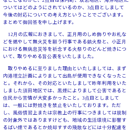
なことなのかと、
点目は保内町、双岩地区、海岸地区に
2
ついてはどのようにされているのか、
点目としまして
3
今後の対応についての考え方ということでございます。
まとめて御回答を申し上げます。
月の広報におきまして、正月用のしめ飾りやお札な
12
どを燃やして無火災を願う行事である鎮火祭と、小正月
における無病息災等を祈念する火祭りのどんど焼きにつ
いて、取りやめる旨公表をいたしました。
取りやめるに至りました理由といたしましては、まず
内港埋立計画によりまして出島が使用できなくなったこ
と。それから、その対応といたしまして昨年利用をいた
しました須田地区では、黒煙によりまして公害であると
住民から苦情が大変多かったこと。
点目としまして
3
は、一般には野焼きを禁止をいたしております。ただ
し、風俗慣習上または宗教上の行事につきましては規制
の対象外ではありますけども、地域の生活環境に影響す
るばい煙であるとか焼却すすの飛散などには十分配慮を