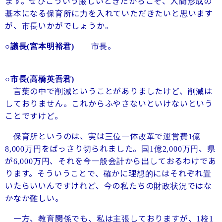
ます。ぜひこういう厳しいときだからこそ、人間形成の
基本になる保育所に力を入れていただきたいと思います
が、市長いかがでしょうか。
市長。
○議長
(
宮本明裕君
)
○市長
(
高橋英吾君
)
言葉の中で削減ということがありましたけど、削減は
しておりません。これからふやさないといけないという
ことですけど。
保育所というのは、実は三位一体改革で運営費
億
1
万円をばっさり切られました。国
億
万円、県
8,000
1
2,000
が
万円、それを今一般会計から出しておるわけであ
6,000
ります。そういうことで、確かに理想的にはそれぞれ置
いたらいいんですけれど、今の私たちの財政状況ではな
かなか難しい。
一方、教育関係でも、私は主張しておりますが、
校
1
1