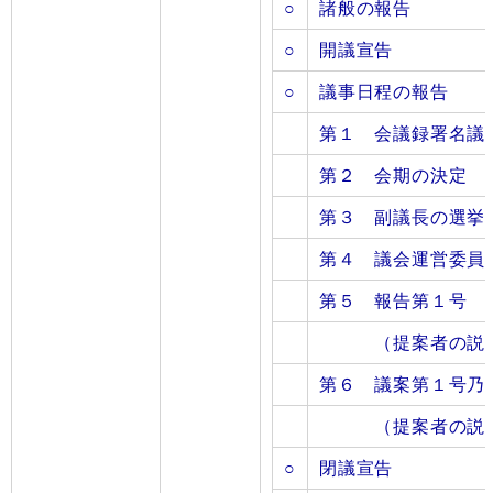
○
諸般の報告
○
開議宣告
○
議事日程の報告
第１ 会議録署名議
第２ 会期の決定
第３
副議長の選挙
第４ 議会運営委員
第５ 報告第１号 
（提案者の説
第６ 議案第１号乃
（提案者の説
○
閉議宣告