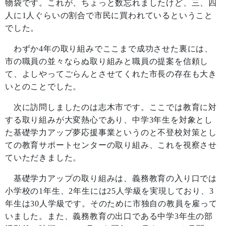
物袋です。これが、ちょっと数忘れましたけど、三、四
人に
1
人ぐらいの割合で市民に買われているということ
でした。
わずか
4
年の取り組みでここまで成功させた裏には、
市の職員の並々ならぬ取り組みと職員の提案を信頼し
て、よしやってごらんとさせてくれた市長の存在も大き
いとのことでした。
次に訪問しましたのは志木市です。ここでは教育に対
する取り組みが大変熱心であり、中学
3
年生を対象とし
た基礎学力アップ夢応援事業というのと不登校対策とし
ての教育サポートセンターの取り組み、これを視察させ
ていただきました。
基礎学力アップの取り組みは、義務教育の入り口では
小学校の
1
年生、
2
年生には
25
人学級を実現しており、
3
年生は
30
人学級です。そのために市独自の教員を雇って
いました。また、義務教育の出口である中学
3
年生の部