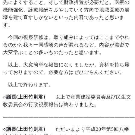
先によくすること、そして財政措置が必要だと。医療の
機能強化、診療報酬をふやしていく方向で地域医療の崩
壊を建て直すしかないといった内容であったと思いま
す。
今回の視察研修は、取り組みによってはここまでやれ
るのかと我々一同感嘆の声が漏れるなど、内容が濃密で
大変学ぶことの多いものだったと思います。
以上、大変簡単な報告になりましたが、資料を持ち帰
っておりますので、必要な方はぜひごらんください。
以上で終わります。
○議長(上田竹則君)
以上で産業建設委員会及び民生文
教委員会の行政視察報告は終わりました。
——————————————————————————
○議長(上田竹則君)
ただいまより平成
20
年第
5
回八幡