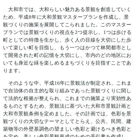
大和市では、大和らしい魅力ある景観を創造していく
ため、平成
8
年に大和景観マスタープランを作成し、景
観づくりの施策を展開してこられました。このマスター
プランでは景観づくりの視点を
2
つ提示し、
1
つは歩ける
町としての特徴を生かし、歩く人の目線を大切にした歩
いて楽しい町を目指し、もう一つはかつて林間都市とし
て開発された町の記憶を大切にし、市内のどの地区にお
いても身近な緑を楽しめるまちづくりを目指すことであ
ります。
そのような中、平成
16
年に景観法が制定され、これま
で自治体の自主的な取り組みであった景観づくりに関し
て法的な根拠が整えられ、これまでの施策より実効性あ
るものとするため、景観法に基づいた大和市景観計画と
大和市景観条例を定めました。その計画では、色彩を景
観づくりの大切なテーマとしてとらえ、公共、民間、建
築物等の外壁基調色の望ましい色彩と避けるべき色彩と
を定め、美しい色彩景観形成のための手引書を作成し、