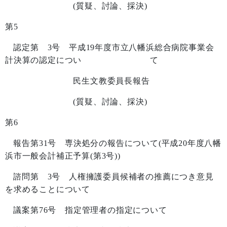
(
質疑、討論、採決
)
第
5
認定第
3
号 平成
19
年度市立八幡浜総合病院事業会
計決算の認定につい て
民生文教委員長報告
(
質疑、討論、採決
)
第
6
報告第
31
号 専決処分の報告について
(
平成
20
年度八幡
浜市一般会計補正予算
(
第
3
号
))
諮問第
3
号 人権擁護委員候補者の推薦につき意見
を求めることについて
議案第
76
号 指定管理者の指定について