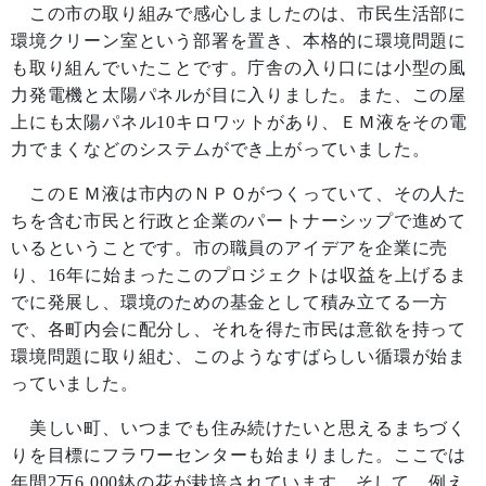
この市の取り組みで感心しましたのは、市民生活部に
環境クリーン室という部署を置き、本格的に環境問題に
も取り組んでいたことです。庁舎の入り口には小型の風
力発電機と太陽パネルが目に入りました。また、この屋
上にも太陽パネル
10
キロワットがあり、ＥＭ液をその電
力でまくなどのシステムができ上がっていました。
このＥＭ液は市内のＮＰＯがつくっていて、その人た
ちを含む市民と行政と企業のパートナーシップで進めて
いるということです。市の職員のアイデアを企業に売
り、
16
年に始まったこのプロジェクトは収益を上げるま
でに発展し、環境のための基金として積み立てる一方
で、各町内会に配分し、それを得た市民は意欲を持って
環境問題に取り組む、このようなすばらしい循環が始ま
っていました。
美しい町、いつまでも住み続けたいと思えるまちづく
りを目標にフラワーセンターも始まりました。ここでは
年間
2
万
6,000
鉢の花が栽培されています。そして、例え