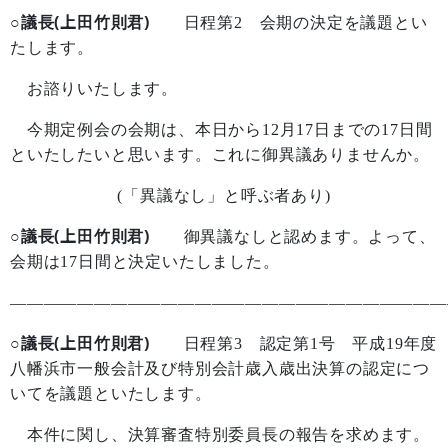
○議長(上田竹則君)
日程第
2
会期の決定を議題とい
たします。
お諮りいたします。
今期定例会の会期は、本日から
12
月
17
日までの
17
日間
といたしたいと思います。これに御異議ありませんか。
(
「異議なし」と呼ぶ者あり
)
○議長(上田竹則君)
御異議なしと認めます。よって、
会期は
17
日間と決定いたしました。
——————————————————————————
○議長(上田竹則君)
日程第
3
認定第
1
号 平成
19
年度
八幡浜市一般会計及び特別会計歳入歳出決算の認定につ
いてを議題といたします。
本件に関し、決算審査特別委員長の報告を求めます。