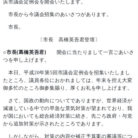
浜市議会定例会を開会いたします。
市長から今議会招集のあいさつがあります。
市長。
〔市長 高橋英吾君登壇〕
○市長(高橋英吾君)
開会に当たりまして一言ごあいさ
つを申し上げます。
本日、平成
20
年第
5
回市議会定例会を招集いたしまし
たところ、議員各位におかれましては、年末を控え大変
御多忙のところ御参集賜り、厚くお礼を申し上げます。
さて、国政の動向についてでありますが、世界経済が
減速している中での早急な景気対策が望まれており、我
が国においても総合経済対策に続き、先ごろ政府・与党
から追加対策が示されたところであります。
しかしながら、対策の内容や補正予算案の審議等につ