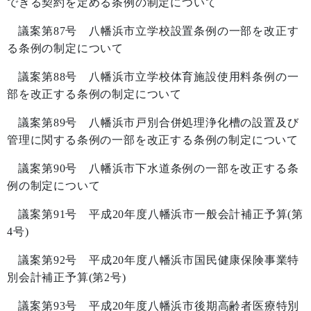
できる契約を定める条例の制定について
議案第
87
号 八幡浜市立学校設置条例の一部を改正す
る条例の制定について
議案第
88
号 八幡浜市立学校体育施設使用料条例の一
部を改正する条例の制定について
議案第
89
号 八幡浜市戸別合併処理浄化槽の設置及び
管理に関する条例の一部を改正する条例の制定について
議案第
90
号 八幡浜市下水道条例の一部を改正する条
例の制定について
議案第
91
号 平成
20
年度八幡浜市一般会計補正予算
(
第
4
号
)
議案第
92
号 平成
20
年度八幡浜市国民健康保険事業特
別会計補正予算
(
第
2
号
)
議案第
93
号 平成
20
年度八幡浜市後期高齢者医療特別