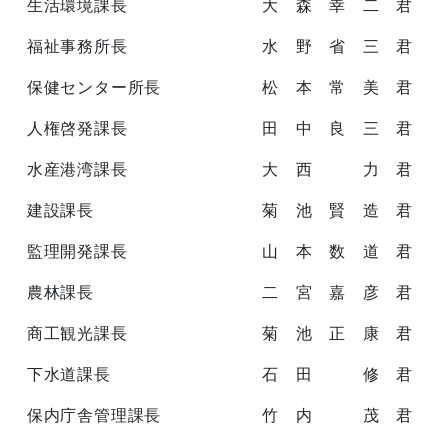
生活環境課長 大 森 幸 二 君
福祉事務所長 水 野 省 三 君
保健センター所長 松 本 常 美 君
人権啓発課長 田 中 良 三 君
水産港湾課長 大 西 力 君
建設課長 菊 池 賢 造 君
監理開発課長 山 本 数 道 君
農林課長 二 宮 嘉 彦 君
商工観光課長 菊 池 正 康 君
下水道課長 石 田 修 君
保内庁舎管理課長 竹 内 茂 君