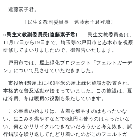
遠藤素子君。
〔民生文教副委員長 遠藤素子君登壇〕
○民生文教副委員長(遠藤素子君)
民生文教委員会は、
11
月
17
日から
19
日まで、埼玉県の戸田市と志木市を視察
研修してまいりましたので、御報告いたします。
戸田市では、屋上緑化プロジェクト「フェルトガーデ
ン」について見させていただきました。
市役所
4
階屋上に
460
平米の屋上緑化施設が設置され、
本格的な普及活動が始まっていました。この施設は、夏
は冷房、冬は暖房の役割も果たしています。
この事業の始まりは、古着を燃やすのはもったいな
い、生ごみを燃やすなどで
8
億円も使うのはもったいな
い、何とかリサイクルできないだろうかと考え抜き、試
行錯誤を繰り返してたどり着いたのがこのフェルトガー