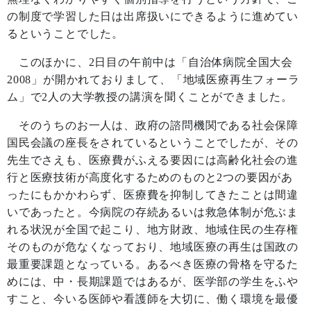
の制度で学習した日は出席扱いにできるように進めてい
るということでした。
このほかに、
2
日目の午前中は「自治体病院全国大会
2008
」が開かれておりまして、「地域医療再生フォーラ
ム」で
2
人の大学教授の講演を聞くことができました。
そのうちのお一人は、政府の諮問機関である社会保障
国民会議の座長をされているということでしたが、その
先生でさえも、医療費がふえる要因には高齢化社会の進
行と医療技術が高度化するためのものと
2
つの要因があ
ったにもかかわらず、医療費を抑制してきたことは間違
いであったと。今病院の存続あるいは救急体制が危ぶま
れる状況が全国で起こり、地方財政、地域住民の生存権
そのものが危なくなっており、地域医療の再生は国政の
最重要課題となっている。あるべき医療の骨格を守るた
めには、中・長期課題ではあるが、医学部の学生をふや
すこと、今いる医師や看護師を大切に、働く環境を最優