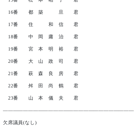
16
番 都 築 旦 君
17
番 住 和 信 君
18
番 中 岡 庸 治 君
19
番 宮 本 明 裕 君
20
番 大 山 政 司 君
21
番 萩 森 良 房 君
22
番 舛 田 尚 鶴 君
23
番 山 本 儀 夫 君
——————————————————————————
欠席議員
(
なし
)