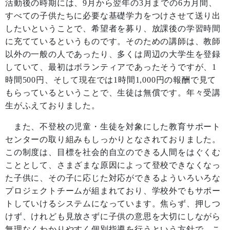
活動後の時期には、
9
月から翌年の
3
月までの
6
カ月間、
すべての子供たちに必要な基礎学力をつけさせて送り出
したいということで、希望者を募り、放課後の学習時間
に充てているというものです。そのための講師は、教師
以外の一般の人であったり、多くは周辺の大学生を登録
していて、最初はボランティアであったそうですが、
1
時間
500
円、そして現在では
1
時間
1,000
円の報酬で見て
もらっているということで、生徒は無償です。年々受講
生がふえておりました。
また、不登校の児童・生徒を対象にした教育サポート
センターの取り組みもしっかりとなされておりました。
この制度は、目標を社会的自立のできる人間をはぐくむ
こととして、さまざまな原因によって登校できなくなっ
た子供に、その子に応じた対応ができるよういろいろな
プロジェクトチームが組まれており、学校外でもサポー
トしていけるシステムになっています。焦らず、押しつ
けず、けれども見放さずに子供の意思を大切にしながら
無理なくわかりやすく個別指導を行うという方針で、こ