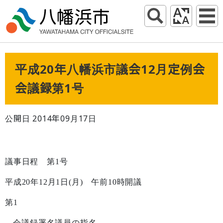
平成20年八幡浜市議会12月定例会
会議録第1号
公開日 2014年09月17日
議事日程 第
1
号
平成
20
年
12
月
1
日
(
月
)
午前
10
時開議
第
1
会議録署名議員の指名