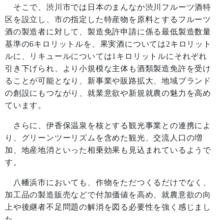
そこで、渋川市では日本のまんなか渋川フルーツ酒特
区を設立し、市の指定した特産物を原料とするフルーツ
酒の製造者に対して、製造免許申請に係る最低製造数量
基準の
6
キロリットルを、果実酒については
2
キロリット
ルに、リキュールについては
1
キロリットルにそれぞれ
引き下げられ、より小規模な主体も酒類製造免許を受け
ることが可能となり、新事業や販路拡大、地域ブランド
の創設にもつながり、就業意欲や新規就農の魅力を高め
ています。
さらに、伊香保温泉を核とする観光事業との連携によ
り、グリーンツーリズムを含めた観光、交流人口の増
加、地産地消といった相乗効果も見込まれているようで
す。
八幡浜市においても、作物をただつくるだけでなく、
加工品の製造販売などで付加価値を高め、就農意欲の向
上や後継者不足問題の解消を図る必要性を強く感じまし
た。