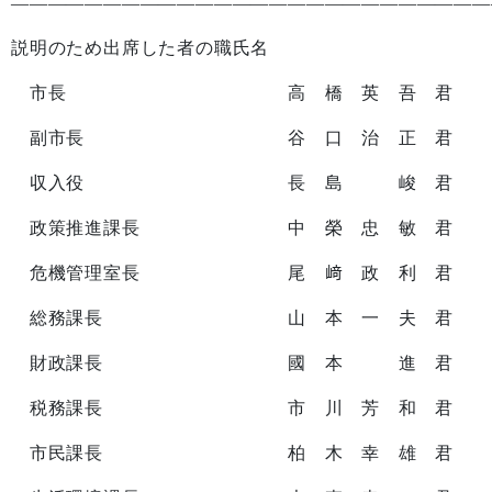
——————————————————————————
説明のため出席した者の職氏名
市長 高 橋 英 吾 君
副市長 谷 口 治 正 君
収入役 長 島 峻 君
政策推進課長 中 榮 忠 敏 君
危機管理室長 尾 﨑 政 利 君
総務課長 山 本 一 夫 君
財政課長 國 本 進 君
税務課長 市 川 芳 和 君
市民課長 柏 木 幸 雄 君