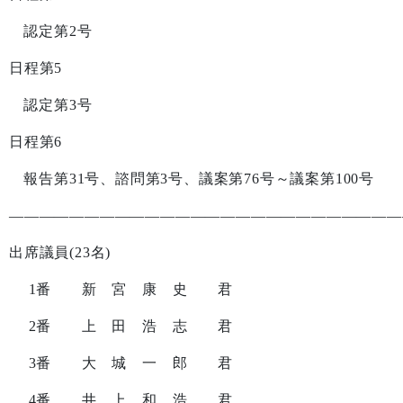
認定第
2
号
日程第
5
認定第
3
号
日程第
6
報告第
31
号、諮問第
3
号、議案第
76
号～議案第
100
号
——————————————————————————
出席議員
(23
名
)
1
番 新 宮 康 史 君
2
番 上 田 浩 志 君
3
番 大 城 一 郎 君
4
番 井 上 和 浩 君