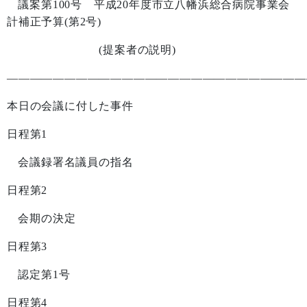
議案第
100
号 平成
20
年度市立八幡浜総合病院事業会
計補正予算
(
第
2
号
)
(
提案者の説明
)
——————————————————————————
本日の会議に付した事件
日程第
1
会議録署名議員の指名
日程第
2
会期の決定
日程第
3
認定第
1
号
日程第
4