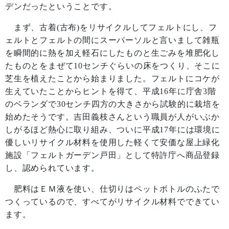
デンだったということです。
まず、古着
(
古布
)
をリサイクルしてフェルトにし、フ
ェルトとフェルトの間にスーパーソルと言いまして雑瓶
を瞬間的に熱を加え軽石にしたものと生ごみを堆肥化し
たものとをまぜて
10
センチぐらいの床をつくり、そこに
芝生を植えたことから始まりました。フェルトにコケが
生えていたことからヒントを得て、平成
16
年に庁舎
3
階
のベランダで
30
センチ四方の大きさから試験的に栽培を
始めたそうです。吉田義枝さんという職員が人がいぶか
しがるほど熱心に取り組み、ついに平成
17
年には環境に
優しいリサイクル材料を使用した軽くて安価な屋上緑化
施設「フェルトガーデン戸田」として特許庁へ商品登録
し、認められています。
肥料はＥＭ液を使い、仕切りはペットボトルのふたで
つくっているので、すべてがリサイクル材料でできてい
ます。