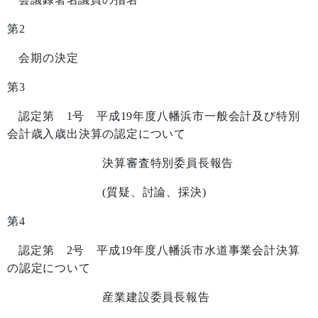
第
2
会期の決定
第
3
認定第
1
号 平成
19
年度八幡浜市一般会計及び特別
会計歳入歳出決算の認定について
決算審査特別委員長報告
(
質疑、討論、採決
)
第
4
認定第
2
号 平成
19
年度八幡浜市水道事業会計決算
の認定について
産業建設委員長報告