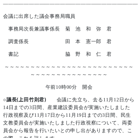
——————————————————————————
会議に出席した議会事務局職員
事務局次長兼議事係長 菊 池 和 弥 君
調査係長 田 本 憲一郎 君
書記 脇 野 和 仁 君
～～～～～～～～～～～～～～～～～～～～～～～～～
～～～～～～～～～～～～～～～
午前
10
時
00
分 開会
○議長(上田竹則君)
会議に先立ち、去る
11
月
12
日から
14
日までの
3
日間、産業建設委員会が実施いたしました
行政視察及び
11
月
17
日から
11
月
19
日までの
3
日間、民生
文教委員会が実施いたしました行政視察について、両委
員会から報告を行いたいとの申し出がありますので、こ