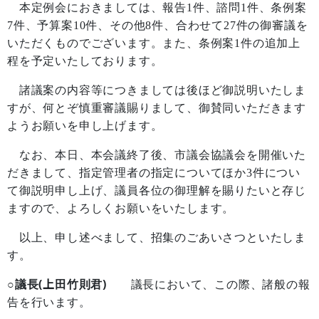
本定例会におきましては、報告
1
件、諮問
1
件、条例案
7
件、予算案
10
件、その他
8
件、合わせて
27
件の御審議を
いただくものでございます。また、条例案
1
件の追加上
程を予定いたしております。
諸議案の内容等につきましては後ほど御説明いたしま
すが、何とぞ慎重審議賜りまして、御賛同いただきます
ようお願いを申し上げます。
なお、本日、本会議終了後、市議会協議会を開催いた
だきまして、指定管理者の指定についてほか
3
件につい
て御説明申し上げ、議員各位の御理解を賜りたいと存じ
ますので、よろしくお願いをいたします。
以上、申し述べまして、招集のごあいさつといたしま
す。
○議長(上田竹則君)
議長において、この際、諸般の報
告を行います。