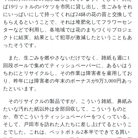
ば
19
リットルのバケツを市民に貸し出し、生ごみをそれ
にいっぱいにして持ってくれば
24
鉢の花の苗と交換して
もらえるということで、それは堆肥化してフラワーセン
ターなどで利用し、各地域では花のまちづくりプロジェ
クトに結実、結果として犯罪が激減したということもあ
ったそうです。
また、生ごみを燃やさないだけでなく、雑紙も週に
1
回段ボールで集めてティッシュペーパーに、あるいはう
ちわにとリサイクルし、その作業は障害者を雇用してお
り、昨年には障害者の年末のボーナスが
9
万
3,000
円あっ
たといいます。
そのリサイクルの製品ですが、こういう雑紙、鼻紙み
たいな汚れた紙以外は全部回収して、こういうものと
か、市でこういうティッシュペーパーをつくっている。
そして、戸田市を訪れた人たちに差し上げてるというこ
とでした。これは、ペットボトル
2
本半でできてる買い