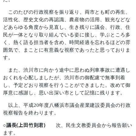
このたびの行政視察を振り返り、両市とも町の再生、
活性化、歴史文化の再認識、農産物の活用、観光などな
どあらゆる角度から見直し、生き残りに議会、行政、住
民が一体となり取り組んでいる姿に接し、学ぶところ多
く、熱く語る担当者を含め、時間経過を忘れるほどの雰
囲気で、まことに有意義な視察であったと思っておりま
す。
また、渋川市に向かう途中に思わぬ列車事故に遭遇し
おくれを心配しましたが、渋川市の御配慮で無事到着
し、予定どおり視察を行うことができました。改めて御
厚意に感謝し、思い出深い市として記憶に残ります。
以上、平成
20
年度八幡浜市議会産業建設委員会の行政
視察報告を終わります。
○議長(上田竹則君)
次、民生文教委員会から報告願い
ます。