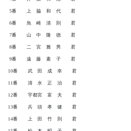
5
番 上 脇 和 代 君
6
番 魚 崎 清 則 君
7
番 山 中 隆 徳 君
8
番 二 宮 雅 男 君
9
番 遠 藤 素 子 君
10
番 武 田 成 幸 君
11
番 清 水 正 治 君
12
番 宇都宮 富 夫 君
13
番 兵 頭 孝 健 君
14
番 上 田 竹 則 君
15
番 松 本 昭 子 君