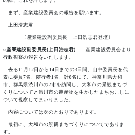
の際、これを許します。
まず、産業建設委員会の報告を願います。
上田浩志君。
〔産業建設副委員長 上田浩志君登壇〕
○産業建設副委員長(上田浩志君)
産業建設委員会より
行政視察の報告をいたします。
去る
11
月
12
日から
14
日までの
3
日間、山中委員長を代
表に委員
7
名、随行者
1
名、計
8
名にて、神奈川県大和
市、群馬県渋川市の
2
市を訪問し、大和市の景観まちづ
くりについてと渋川市の農産物を生かしたまちおこしに
ついて視察してまいりました。
内容については次のとおりであります。
最初に、大和市の景観まちづくりについてでありま
す。