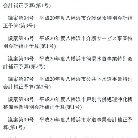
会計補正予算
(
第
1
号
)
議案第
94
号 平成
20
年度八幡浜市介護保険特別会計補
正予算
(
第
3
号
)
議案第
95
号 平成
20
年度八幡浜市介護サービス事業特
別会計補正予算
(
第
1
号
)
議案第
96
号 平成
20
年度八幡浜市簡易水道事業特別会
計補正予算
(
第
2
号
)
議案第
97
号 平成
20
年度八幡浜市公共下水道事業特別
会計補正予算
(
第
2
号
)
議案第
98
号 平成
20
年度八幡浜市戸別合併処理浄化槽
整備事業特別会計補正予算
(
第
1
号
)
議案第
99
号 平成
20
年度八幡浜市水道事業会計補正予
算
(
第
1
号
)