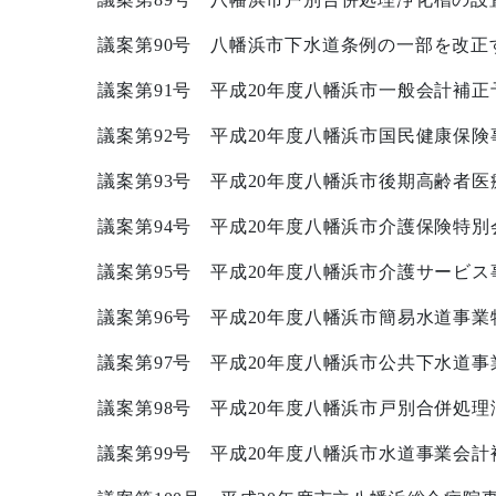
議案第
90
号 八幡浜市下水道条例の一部を改正
議案第
91
号 平成
20
年度八幡浜市一般会計補正
議案第
92
号 平成
20
年度八幡浜市国民健康保険
議案第
93
号 平成
20
年度八幡浜市後期高齢者医
議案第
94
号 平成
20
年度八幡浜市介護保険特別
議案第
95
号 平成
20
年度八幡浜市介護サービス
議案第
96
号 平成
20
年度八幡浜市簡易水道事業
議案第
97
号 平成
20
年度八幡浜市公共下水道事
議案第
98
号 平成
20
年度八幡浜市戸別合併処理
議案第
99
号 平成
20
年度八幡浜市水道事業会計