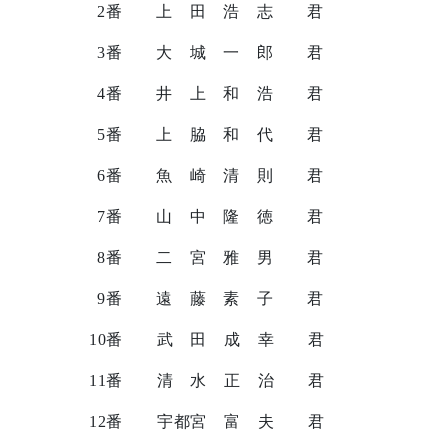
2
番 上 田 浩 志 君
3
番 大 城 一 郎 君
4
番 井 上 和 浩 君
5
番 上 脇 和 代 君
6
番 魚 崎 清 則 君
7
番 山 中 隆 徳 君
8
番 二 宮 雅 男 君
9
番 遠 藤 素 子 君
10
番 武 田 成 幸 君
11
番 清 水 正 治 君
12
番 宇都宮 富 夫 君