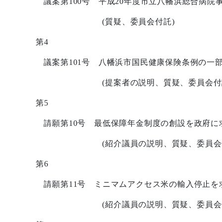
議案第
100
号 平成
20
年度市立八幡浜総合病院
(
質疑、委員会付託
)
第
4
議案第
101
号 八幡浜市国民健康保険条例の一
(
提案者の説明、質疑、委員会付
第
5
請願第
10
号 最低保障年金制度の創設を政府に
(
紹介議員の説明、質疑、委員会
第
6
請願第
11
号 ミニマムアクセス米の輸入停止を
(
紹介議員の説明、質疑、委員会