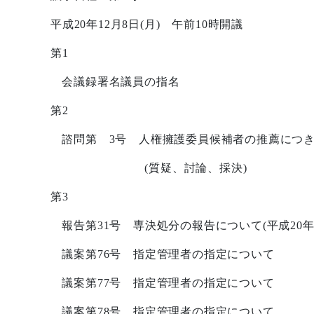
平成
20
年
12
月
8
日
(
月
)
午前
10
時開議
第
1
会議録署名議員の指名
第
2
諮問第
3
号 人権擁護委員候補者の推薦につ
(
質疑、討論、採決
)
第
3
報告第
31
号 専決処分の報告について
(
平成
20
議案第
76
号 指定管理者の指定について
議案第
77
号 指定管理者の指定について
議案第
78
号 指定管理者の指定について