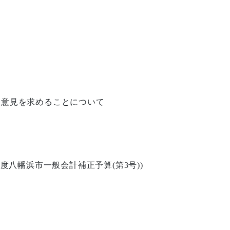
き意見を求めることについて
年度八幡浜市一般会計補正予算
(
第
3
号
))