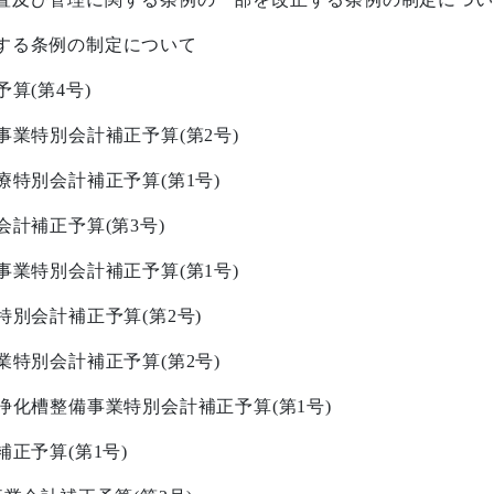
する条例の制定について
予算
(
第
4
号
)
事業特別会計補正予算
(
第
2
号
)
療特別会計補正予算
(
第
1
号
)
会計補正予算
(
第
3
号
)
事業特別会計補正予算
(
第
1
号
)
特別会計補正予算
(
第
2
号
)
業特別会計補正予算
(
第
2
号
)
浄化槽整備事業特別会計補正予算
(
第
1
号
)
補正予算
(
第
1
号
)