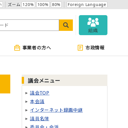
小
ズーム
120%
100%
80%
Foreign Language
組織
事業者の方へ
市政情報
議会メニュー
議会TOP
本会議
インターネット録画中継
議員名簿
委員会・会派