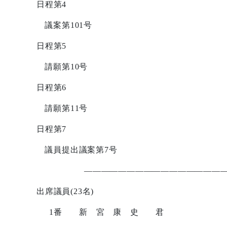
日程第
4
議案第
101
号
日程第
5
請願第
10
号
日程第
6
請願第
11
号
日程第
7
議員提出議案第
7
号
————————————————
出席議員
(23
名
)
1
番 新 宮 康 史 君