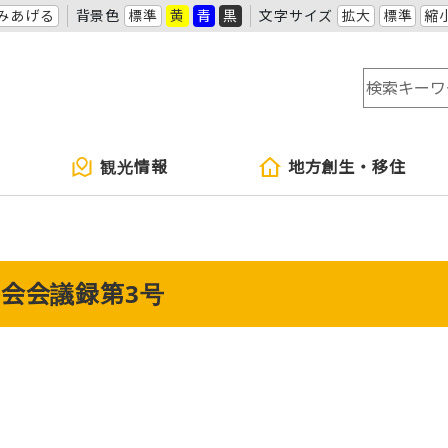
みあげる
背景色
標準
黄
青
黒
文字サイズ
拡大
標準
縮
観光情報
地方創生・移住
例会会議録第3号