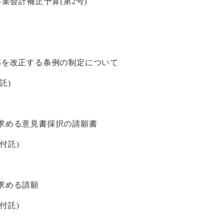
事業会計補正予算
(
第
2
号
)
部を改正する条例の制定について
託
)
求める意見書採択の請願書
付託
)
求める請願
付託
)