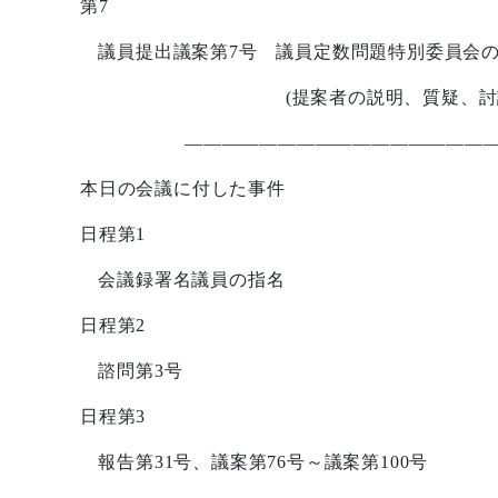
第
7
議員提出議案第
7
号 議員定数問題特別委員会
(
提案者の説明、質疑、討
————————————————
本日の会議に付した事件
日程第
1
会議録署名議員の指名
日程第
2
諮問第
3
号
日程第
3
報告第
31
号、議案第
76
号～議案第
100
号