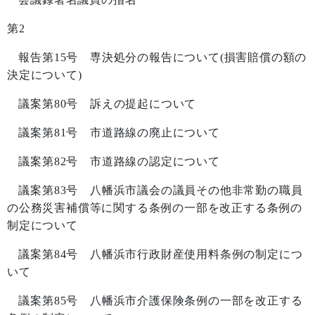
第
2
報告第
15
号 専決処分の報告について
(
損害賠償の額の
決定について
)
議案第
80
号 訴えの提起について
議案第
81
号 市道路線の廃止について
議案第
82
号 市道路線の認定について
議案第
83
号 八幡浜市議会の議員その他非常勤の職員
の公務災害補償等に関する条例の一部を改正する条例の
制定について
議案第
84
号 八幡浜市行政財産使用料条例の制定につ
いて
議案第
85
号 八幡浜市介護保険条例の一部を改正する