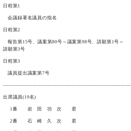
日程第
1
会議録署名議員の指名
日程第
2
報告第
15
号、議案第
80
号～議案第
98
号、請願第
1
号～
請願第
3
号
日程第
3
議員提出議案第
7
号
——————————————————————————
出席議員
(19
名
)
1
番 岩 田 功 次 君
2
番 石 崎 久 次 君