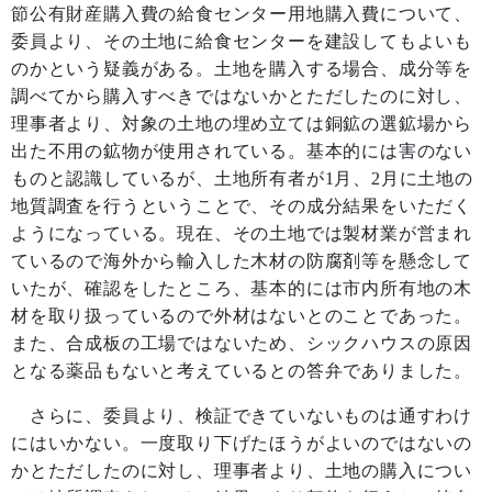
節公有財産購入費の給食センター用地購入費について、
委員より、その土地に給食センターを建設してもよいも
のかという疑義がある。土地を購入する場合、成分等を
調べてから購入すべきではないかとただしたのに対し、
理事者より、対象の土地の埋め立ては銅鉱の選鉱場から
出た不用の鉱物が使用されている。基本的には害のない
ものと認識しているが、土地所有者が
1
月、
2
月に土地の
地質調査を行うということで、その成分結果をいただく
ようになっている。現在、その土地では製材業が営まれ
ているので海外から輸入した木材の防腐剤等を懸念して
いたが、確認をしたところ、基本的には市内所有地の木
材を取り扱っているので外材はないとのことであった。
また、合成板の工場ではないため、シックハウスの原因
となる薬品もないと考えているとの答弁でありました。
さらに、委員より、検証できていないものは通すわけ
にはいかない。一度取り下げたほうがよいのではないの
かとただしたのに対し、理事者より、土地の購入につい