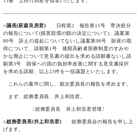
13
番 上田竹則君を指名いたします。
——————————————————————————
○議長(萩森良房君)
日程第
2
報告第
15
号 専決処分
の報告について
(
損害賠償の額の決定について
)
、議案第
80
号 訴えの提起についてないし議案第
98
号 財産の取
得について、請願第
1
号 後期高齢者医療制度のすみや
かな廃止について意見書の提出を求める請願書ないし請
願第
3
号 国保への国の負担率改善に関する意見書採択
を求める請願、以上
23
件を一括議題といたします。
これらの案件に関し、順次委員長の報告を求めます。
まず、総務委員長、井上和浩君。
〔総務委員長 井上和浩君登壇〕
○総務委員長(井上和浩君)
総務委員会の報告を申し上
げます。