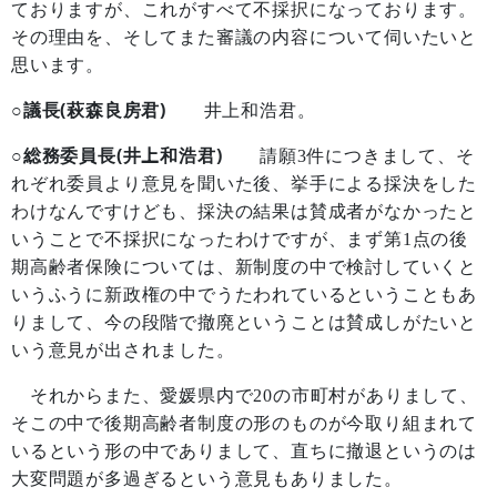
ておりますが、これがすべて不採択になっております。
その理由を、そしてまた審議の内容について伺いたいと
思います。
○議長(萩森良房君)
井上和浩君。
○総務委員長(井上和浩君)
請願
3
件につきまして、そ
れぞれ委員より意見を聞いた後、挙手による採決をした
わけなんですけども、採決の結果は賛成者がなかったと
いうことで不採択になったわけですが、まず第
1
点の後
期高齢者保険については、新制度の中で検討していくと
いうふうに新政権の中でうたわれているということもあ
りまして、今の段階で撤廃ということは賛成しがたいと
いう意見が出されました。
それからまた、愛媛県内で
20
の市町村がありまして、
そこの中で後期高齢者制度の形のものが今取り組まれて
いるという形の中でありまして、直ちに撤退というのは
大変問題が多過ぎるという意見もありました。