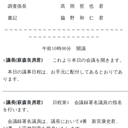
調査係長 髙 岡 哲 也 君
書記 脇 野 和 仁 君
～～～～～～～～～～～～～～～～～～～～～～～～～
～～～～～～～～～～～～～～～
午前
10
時
00
分 開議
○議長(萩森良房君)
これより本日の会議を開きます。
本日の議事日程は、お手元に配付してあるとおりであ
ります。
——————————————————————————
○議長(萩森良房君)
日程第
1
会議録署名議員の指名
を行います。
会議録署名議員は、議長において
4
番 新宮康史君、