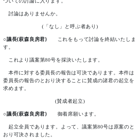
ついての討論に入ります。
討論はありませんか。
(
「なし」と呼ぶ者あり
)
○議長(萩森良房君)
これをもって討論を終結いたしま
す。
これより議案第
80
号を採決いたします。
本件に対する委員長の報告は可決であります。本件は
委員長の報告のとおり決することに賛成の諸君の起立を
求めます。
(
賛成者起立
)
○議長(萩森良房君)
御着席願います。
起立全員であります。よって、議案第
80
号は原案のと
おり可決されました。