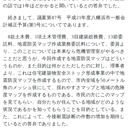
の話では
1
年ほどかかると聞いているとの答弁でした。
続きまして、議案第
87
号 平成
21
年度八幡浜市一般会
計補正予算
(
第
5
号
)
についてであります。
8
款土木費、
1
項土木管理費、
3
目建築総務費、
13
節委
託料、地震防災マップ作成業務委託料について、委員よ
り、このことについては本来なら危機管理室がやるべき
ことだと思うが、今回作成する地震防災マップはどうい
うものか、また目的は何かとただしたのに対し、理事者
より、これは住宅建築物安全ストック形成事業の中で地
震防災マップを作成するもので、市内全域を
50
メートル
角のメッシュ状にして、揺れやすさマップと地域の危険
度マップを作成するものである。市民の方にこのマップ
を見てもらい、自分たちが住んでいる地域がどのような
状況であるかを知ってもらうことを目的としている。ま
た、これによって、今後耐震診断の件数の増加を期待し
ているとの答弁でありました。