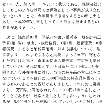
者
2,205
人、加入率
5.53
％という状況である。保険会社と
してもこのような状況では保険としての事業が成り立た
ないということで、今年度末で撤退をするとの申し出も
あり、平成
22
年
3
月末をもってこの制度は廃止するとの
答弁がありました。
次に、議案第
87
号 平成
21
年度八幡浜市一般会計補正
予算
(
第
5
号
)
、歳出、
2
款総務費、
1
項
1
目一般管理費、
8
節
報償費、ふるさと納税寄附者に対する謝礼について、理
事者より、これまでふるさと納税によって当市に寄附さ
れた方にはお礼状、寄附金使途の報告書、市広報を送付
していたが、それに加えて、今回新たに
1
万円以上を寄
附された市外在住者に対し、当市の特産品の宣伝にもつ
なげていくことを目的に
5,000
円相当の特産品を贈ろうと
するものであるとの説明がありました。それに対し委員
より、
1
万円以上寄附された方に
5,000
円相当の謝礼とい
うことであるが、通常の謝礼としては多いように思われ
るが、
5,000
円とした根拠についてただしたのに対し、理