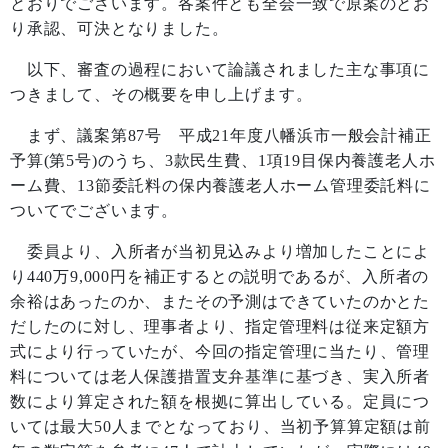
とおりでございます。各案件とも全会一致で原案のとお
り承認、可決となりました。
以下、審査の過程において論議されました主な事項に
つきまして、その概要を申し上げます。
まず、議案第
87
号 平成
21
年度八幡浜市一般会計補正
予算
(
第
5
号
)
のうち、
3
款民生費、
1
項
19
目保内養護老人ホ
ーム費、
13
節委託料の保内養護老人ホーム管理委託料に
ついてでございます。
委員より、入所者が当初見込みより増加したことによ
り
440
万
9,000
円を補正するとの説明であるが、入所者の
余裕はあったのか、またその予測はできていたのかとた
だしたのに対し、理事者より、指定管理料は従来定額方
式により行っていたが、今回の指定管理に当たり、管理
料については老人保護措置支弁基準に基づき、実入所者
数により算定された額を根拠に算出している。定員につ
いては最大
50
人までとなっており、当初予算算定額は前