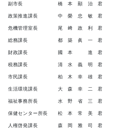
副市長 橋 本 顯 治 君
政策推進課長 中 榮 忠 敏 君
危機管理室長 尾 﨑 政 利 君
総務課長 都 築 眞 一 君
財政課長 國 本 進 君
税務課長 清 水 義 明 君
市民課長 柏 木 幸 雄 君
生活環境課長 大 森 幸 二 君
福祉事務所長 水 野 省 三 君
保健センター所長 松 本 常 美 君
人権啓発課長 森 岡 雅 司 君