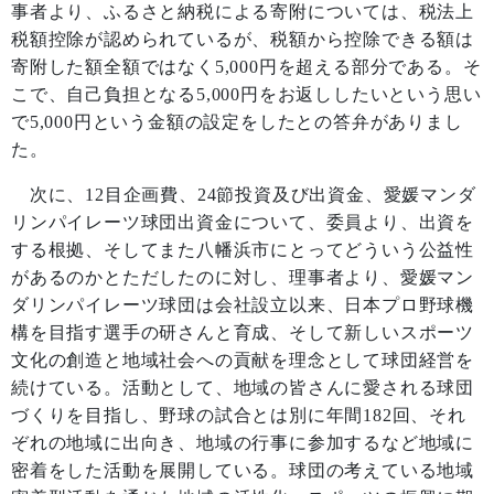
事者より、ふるさと納税による寄附については、税法上
税額控除が認められているが、税額から控除できる額は
寄附した額全額ではなく
5,000
円を超える部分である。そ
こで、自己負担となる
5,000
円をお返ししたいという思い
で
5,000
円という金額の設定をしたとの答弁がありまし
た。
次に、
12
目企画費、
24
節投資及び出資金、愛媛マンダ
リンパイレーツ球団出資金について、委員より、出資を
する根拠、そしてまた八幡浜市にとってどういう公益性
があるのかとただしたのに対し、理事者より、愛媛マン
ダリンパイレーツ球団は会社設立以来、日本プロ野球機
構を目指す選手の研さんと育成、そして新しいスポーツ
文化の創造と地域社会への貢献を理念として球団経営を
続けている。活動として、地域の皆さんに愛される球団
づくりを目指し、野球の試合とは別に年間
182
回、それ
ぞれの地域に出向き、地域の行事に参加するなど地域に
密着をした活動を展開している。球団の考えている地域