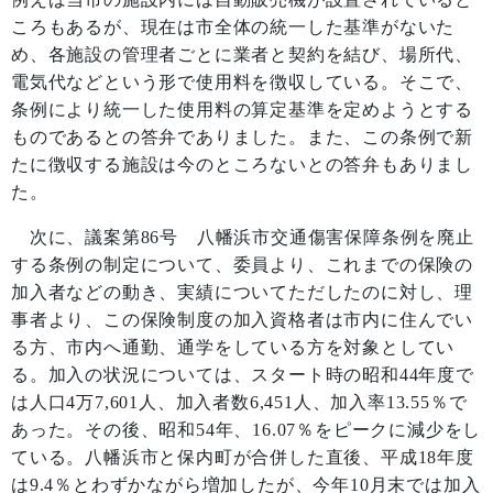
ころもあるが、現在は市全体の統一した基準がないた
め、各施設の管理者ごとに業者と契約を結び、場所代、
電気代などという形で使用料を徴収している。そこで、
条例により統一した使用料の算定基準を定めようとする
ものであるとの答弁でありました。また、この条例で新
たに徴収する施設は今のところないとの答弁もありまし
た。
次に、議案第
86
号 八幡浜市交通傷害保障条例を廃止
する条例の制定について、委員より、これまでの保険の
加入者などの動き、実績についてただしたのに対し、理
事者より、この保険制度の加入資格者は市内に住んでい
る方、市内へ通勤、通学をしている方を対象としてい
る。加入の状況については、スタート時の昭和
44
年度で
は人口
4
万
7,601
人、加入者数
6,451
人、加入率
13.55
％で
あった。その後、昭和
54
年、
16.07
％をピークに減少をし
ている。八幡浜市と保内町が合併した直後、平成
18
年度
は
9.4
％とわずかながら増加したが、今年
10
月末では加入