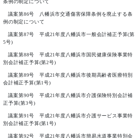
条例の制定について
議案第
86
号 八幡浜市交通傷害保障条例を廃止する条
例の制定について
議案第
87
号 平成
21
年度八幡浜市一般会計補正予算
(
第
5
号
)
議案第
88
号 平成
21
年度八幡浜市国民健康保険事業特
別会計補正予算
(
第
2
号
)
議案第
89
号 平成
21
年度八幡浜市後期高齢者医療特別
会計補正予算
(
第
1
号
)
議案第
90
号 平成
21
年度八幡浜市介護保険特別会計補
正予算
(
第
3
号
)
議案第
91
号 平成
21
年度八幡浜市介護サービス事業特
別会計補正予算
(
第
1
号
)
議案第
92
号 平成
21
年度八幡浜市簡易水道事業特別会