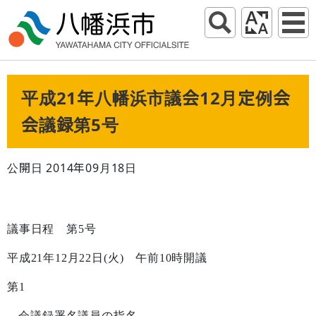
平成21年八幡浜市議会12月定例会
会議録第5号
公開日 2014年09月18日
議事日程 第
5
号
平成
21
年
12
月
22
日
(
火
)
午前
10
時開議
第
1
会議録署名議員の指名