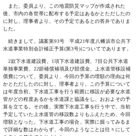
また、委員より、この地震防災マップが作成された
後、市内の各世帯に配布する予定はあるかとただしたの
に対し、理事者より、その予定であるとの答弁でありま
した。
続きまして、議案第
93
号 平成
21
年度八幡浜市公共下
水道事業特別会計補正予算
(
第
3
号
)
についてであります。
2
款下水道建設費、
1
項下水道建設費、
7
目公共下水道
単独事業費、
22
節補償補填及び賠償金、上水道管移設補
償費について、委員より、今回の予算の増額の理由は何
かとただしたのに対し、理事者より、この予算について
は年度当初、下水道工事を行う範囲に移設が必要な水道
管がどの程度あるかを水道課と協議をし、おおよその予
算を立てる。その後、実際下水道工事を行う中で、当初
予定していた上水道管の移設数よりもふえたため、今回
増額となった。下水道工事の場合、実際に掘ってみるま
で詳細な数はわからず、今回のようなことは往々にして