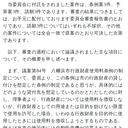
当委員会に付託をされました案件は、条例案
3
件、予
算案
3
件、請願
3
件であります。審査の結果につきまして
は、お手元に配付しております委員会審査報告書のとお
りであり、請願
3
件についてはいずれも不採択、その他
の案件については全会一致で原案のとおり可決した次第
であります。
以下、審査の過程において論議されました主な項目に
ついて、その概要を申し述べます。
まず、議案第
84
号 八幡浜市行政財産使用料条例の制
定について、委員より、この条例は市の行政財産の貸し
付けを想定した条例の制定であると思うが、具体的には
どのような貸付先を想定しているのかとただしたのに対
し、理事者より、行政財産については使用料を徴収しな
いが、行政財産としての用途または目的を妨げない限度
で使用を許可した場合、いわゆる行政財産を目的外に使
用したときには使用料を徴収しようとするものである。
例えば当市の施設内には自動販売機が設置されていると