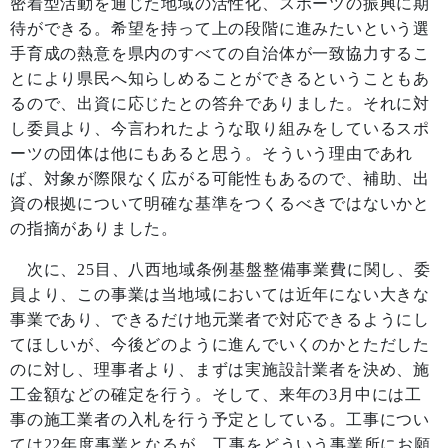
密着型活動を通じた地域の活性化、スポーツの振興に期
待ができる。希望を持って上の段階に進みたいという選
手育成の熱意を県内のすべての自治体が一致協力するこ
とにより県民へ知らしめることができるということもあ
るので、出資に応じたとの答弁でありました。それに対
し委員より、今言われたような取り組みをしているスポ
ーツの団体は他にもあると思う。そういう理由であれ
ば、対象が際限なく広がる可能性もあるので、補助、出
資の根拠について明確な基準をつくるべきではないかと
の指摘がありました。
次に、
25
目、八西地域条例基盤整備事業費に関し、委
員より、この事業は当地域においては近年にない大きな
事業であり、できるだけ地元業者で対応できるようにし
てほしいが、今後どのように進んでいくのかとただした
のに対し、理事者より、まずは実施設計業者を決め、施
工金額などの確定を行う。そして、来年の
3
月中には工
事の施工業者の入札を行う予定としている。工事につい
ては
22
年度事業となるが、工事をどういう事業所にお願