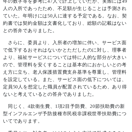
年の数字等を参考に
47
人で計上していたが、実際には
49
人の入所であったため、不足額が生じることは予測され
ていた。年明けには
50
人に達する予定である。なお、契
約書では契約金額は文書化しており、総額の記載はない
との答弁でありました。
さらに、委員より、入所者の増加に伴い、サービス面
で低下するおそれはないかとただしたのに対し、理事者
より、福祉サービスについては特に人的な部分が大きい
ので、管理料を安くすることは基本的におかしいとの考
え方に立ち、老人保護措置費支弁基準を尊重し、管理料
を設定している。また、サービス面の低下については、
定員
50
人を想定した職員が配置されているため、あり得
ないと考えているとの答弁でありました。
同じく、
4
款衛生費、
1
項
2
目予防費、
20
節扶助費の新
型インフルエンザ予防接種市民税非課税世帯扶助費につ
いてであります。