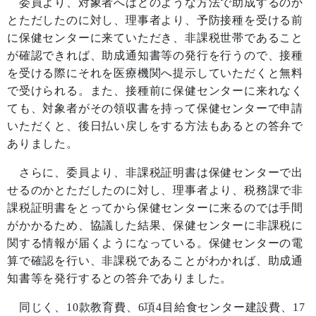
委員より、対象者へはどのような方法で助成するのか
とただしたのに対し、理事者より、予防接種を受ける前
に保健センターに来ていただき、非課税世帯であること
が確認できれば、助成通知書等の発行を行うので、接種
を受ける際にそれを医療機関へ提示していただくと無料
で受けられる。また、接種前に保健センターに来れなく
ても、対象者がその領収書を持って保健センターで申請
いただくと、後日払い戻しをする方法もあるとの答弁で
ありました。
さらに、委員より、非課税証明書は保健センターで出
せるのかとただしたのに対し、理事者より、税務課で非
課税証明書をとってから保健センターに来るのでは手間
がかかるため、協議した結果、保健センターに非課税に
関する情報が届くようになっている。保健センターの電
算で確認を行い、非課税であることがわかれば、助成通
知書等を発行するとの答弁でありました。
同じく、
10
款教育費、
6
項
4
目給食センター建設費、
17