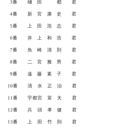
3
番 樋 田 都 君
4
番 新 宮 康 史 君
5
番 上 田 浩 志 君
6
番 井 上 和 浩 君
7
番 魚 崎 清 則 君
8
番 二 宮 雅 男 君
9
番 遠 藤 素 子 君
10
番 清 水 正 治 君
11
番 宇都宮 富 夫 君
12
番 兵 頭 孝 健 君
13
番 上 田 竹 則 君