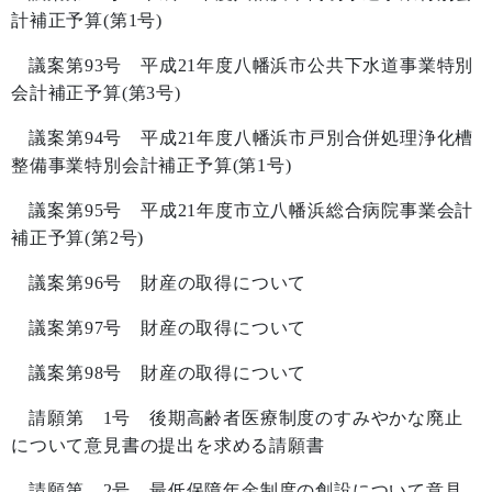
計補正予算
(
第
1
号
)
議案第
93
号 平成
21
年度八幡浜市公共下水道事業特別
会計補正予算
(
第
3
号
)
議案第
94
号 平成
21
年度八幡浜市戸別合併処理浄化槽
整備事業特別会計補正予算
(
第
1
号
)
議案第
95
号 平成
21
年度市立八幡浜総合病院事業会計
補正予算
(
第
2
号
)
議案第
96
号 財産の取得について
議案第
97
号 財産の取得について
議案第
98
号 財産の取得について
請願第
1
号 後期高齢者医療制度のすみやかな廃止
について意見書の提出を求める請願書
請願第
2
号 最低保障年金制度の創設について意見