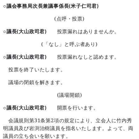
○議会事務局次長兼議事係長(米子仁司君)
(
)
点呼・投票
○議長(大山政司君)
投票漏れはありませんか。
(
)
「なし」と呼ぶ者あり
○議長(大山政司君)
投票漏れなしと認めます。
投票を終了いたします。
議場の閉鎖を解きます。
(
)
議場開鎖
○議長(大山政司君)
開票を行います。
31
2
会議規則第
条第
項の規定により、立会人に竹内秀
明議員及び岩渕治樹議員を指名いたします。よって、両
議員の立ち会いを願います。