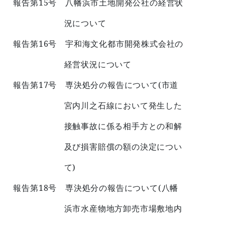
15
報告第
号 八幡浜市土地開発公社の経営状
況について
16
報告第
号 宇和海文化都市開発株式会社の
経営状況について
17
(
報告第
号 専決処分の報告について
市道
宮内川之石線において発生した
接触事故に係る相手方との和解
及び損害賠償の額の決定につい
)
て
18
(
報告第
号 専決処分の報告について
八幡
浜市水産物地方卸売市場敷地内