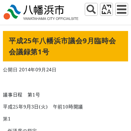
平成25年八幡浜市議会9月臨時会
会議録第1号
公開日 2014年09月24日
1
議事日程 第
号
25
9
3
(
)
10
平成
年
月
日
火
午前
時開議
1
第
仮議席の指定