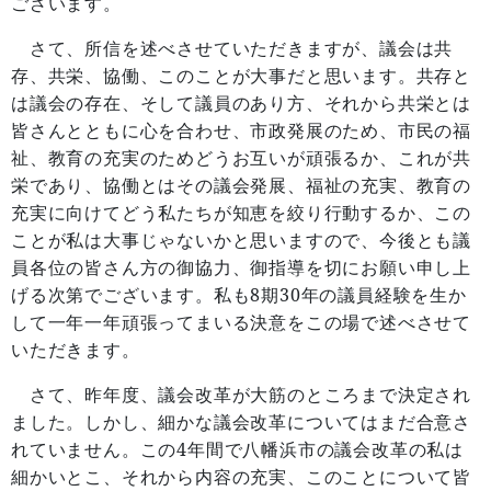
ございます。
さて、所信を述べさせていただきますが、議会は共
存、共栄、協働、このことが大事だと思います。共存と
は議会の存在、そして議員のあり方、それから共栄とは
皆さんとともに心を合わせ、市政発展のため、市民の福
祉、教育の充実のためどうお互いが頑張るか、これが共
栄であり、協働とはその議会発展、福祉の充実、教育の
充実に向けてどう私たちが知恵を絞り行動するか、この
ことが私は大事じゃないかと思いますので、今後とも議
員各位の皆さん方の御協力、御指導を切にお願い申し上
8
30
げる次第でございます。私も
期
年の議員経験を生か
して一年一年頑張ってまいる決意をこの場で述べさせて
いただきます。
さて、昨年度、議会改革が大筋のところまで決定され
ました。しかし、細かな議会改革についてはまだ合意さ
4
れていません。この
年間で八幡浜市の議会改革の私は
細かいとこ、それから内容の充実、このことについて皆