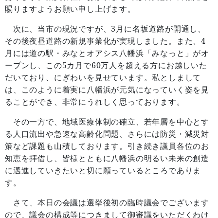
賜りますようお願い申し上げます。
3
次に、当市の現況ですが、
月に名坂道路が開通し、
4
その後夜昼道路の新規事業化が実現しました。また、
月には道の駅・みなとオアシス八幡浜「みなっと」がオ
5
60
ープンし、この
カ月で
万人を超える方にお越しいた
だいており、にぎわいを見せています。私としまして
は、このように着実に八幡浜が元気になっていく姿を見
ることができ、非常にうれしく思っております。
その一方で、地域医療体制の確立、若年層を中心とす
る人口流出や急速な高齢化問題、さらには防災・減災対
策など課題も山積しております。引き続き議員各位のお
知恵を拝借し、皆様とともに八幡浜の明るい未来の創造
に邁進していきたいと切に願っているところでありま
す。
さて、本日の会議は選挙後初の臨時議会でございます
ので、議会の構成等につきまして御審議をいただくわけ