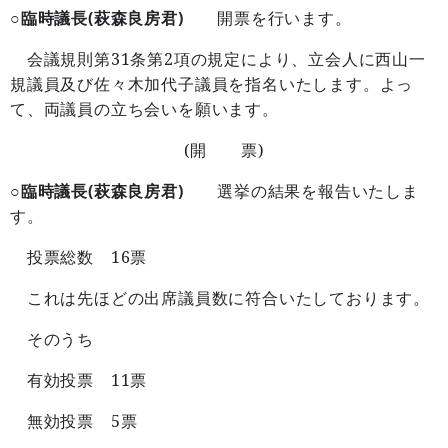
○臨時議長(萩森良房君)
開票を行います。
31
2
会議規則第
条第
項の規定により、立会人に西山一
規議員及び佐々木加代子議員を指名いたします。よっ
て、両議員の立ち会いを願います。
(
)
開 票
○臨時議長(萩森良房君)
選挙の結果を報告いたしま
す。
16
投票総数
票
これは先ほどの出席議員数に符合いたしております。
そのうち
11
有効投票
票
5
無効投票
票