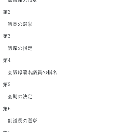
2
第
議長の選挙
3
第
議席の指定
4
第
会議録署名議員の指名
5
第
会期の決定
6
第
副議長の選挙