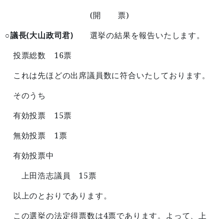
(
)
開 票
○議長(大山政司君)
選挙の結果を報告いたします。
16
投票総数
票
これは先ほどの出席議員数に符合いたしております。
そのうち
15
有効投票
票
1
無効投票
票
有効投票中
15
上田浩志議員
票
以上のとおりであります。
4
この選挙の法定得票数は
票であります。よって、上