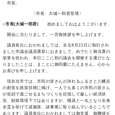
市長。
〔市長 大城一郎君登壇〕
○市長(大城一郎君)
改めましておはようございます。
開会に当たりまして、一言御挨拶を申し上げます。
8
25
議員各位におかれましては、去る
月
日に執行され
ました市議会議員選挙におきまして、めでたく御当選の
栄誉を担われ、本日ここに初の議会を開催する運びとな
りましたことは、まことに御同慶にたえません。心から
お喜びを申し上げます。
現在当市では、市民の皆さんが誇れるふるさと八幡浜
の創造を政策目標に掲げ、一人でも多くの市民の皆さん
が笑顔で過ごせるまちづくりを目指して厳しい経済状
況、財政環境下ではありますが、職員と一丸となり全身
全霊を挙げて諸施策、諸事業に取り組んでいるところで
あります。議員各位におかれましては御支援、御鞭撻を