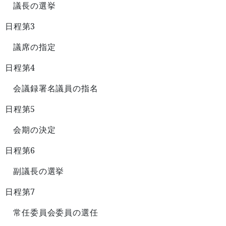
議長の選挙
3
日程第
議席の指定
4
日程第
会議録署名議員の指名
5
日程第
会期の決定
6
日程第
副議長の選挙
7
日程第
常任委員会委員の選任