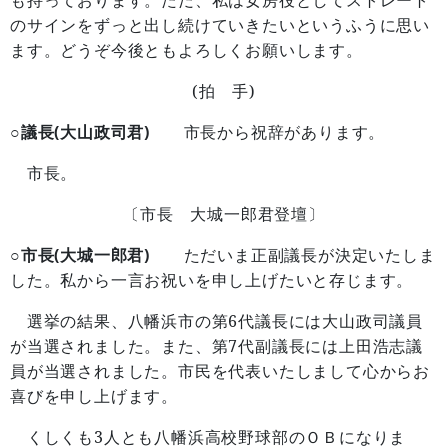
も持っております。ただ、私は女房役としてストレート
のサインをずっと出し続けていきたいというふうに思い
ます。どうぞ今後ともよろしくお願いします。
(
)
拍 手
○議長(大山政司君)
市長から祝辞があります。
市長。
〔市長 大城一郎君登壇〕
○市長(大城一郎君)
ただいま正副議長が決定いたしま
した。私から一言お祝いを申し上げたいと存じます。
6
選挙の結果、八幡浜市の第
代議長には大山政司議員
7
が当選されました。また、第
代副議長には上田浩志議
員が当選されました。市民を代表いたしまして心からお
喜びを申し上げます。
3
くしくも
人とも八幡浜高校野球部のＯＢになりま