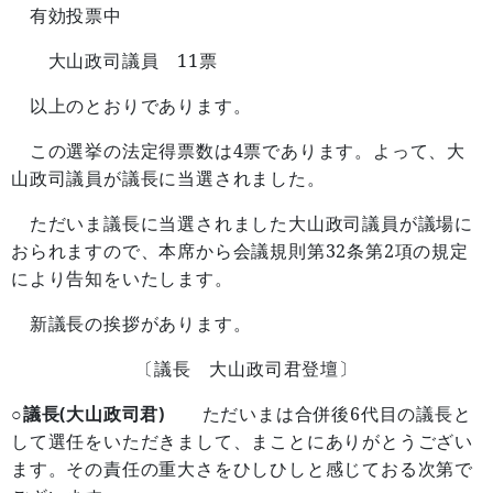
有効投票中
11
大山政司議員
票
以上のとおりであります。
4
この選挙の法定得票数は
票であります。よって、大
山政司議員が議長に当選されました。
ただいま議長に当選されました大山政司議員が議場に
32
2
おられますので、本席から会議規則第
条第
項の規定
により告知をいたします。
新議長の挨拶があります。
〔議長 大山政司君登壇〕
○議長(大山政司君)
6
ただいまは合併後
代目の議長と
して選任をいただきまして、まことにありがとうござい
ます。その責任の重大さをひしひしと感じておる次第で