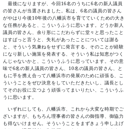
16
6
最後になりますが、今回
名のうちに
名の新人議員
6
の皆さんが当選されました。私は、
名の議員の皆さん
10
がやはり今後
年後の八幡浜市を育てていくための大き
な任務があると、こういうふうに思います。どうか新人
議員の皆さん、余り形にこだわらずに堂々と思ったこと
はすぱっと言うと、失礼があったことについては謝る
と、そういう気兼ねをせずに発言する、そのことが経験
になり新しい施策を発表する、そういう私は知恵がつく
んじゃないかと、こういうふうに思っています。その意
6
10
味で
名の新人議員の皆さん、
名の議員の皆さん、と
もに手を携え合って八幡浜市の発展のために頑張る、こ
ういうことをぜひ決意をしていただきたいし、議長とし
てそのお役に立つよう頑張ってまいりたい、こういうふ
うに思います。
いずれにしても、八幡浜市、これから大変な時期でご
ざいますが、もちろん理事者の皆さんの御指導、御協力
も得ないけません。そういうことをまずきょう申し上げ