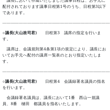
議長において作成いたしました議事日程は、お手元に
1
3
配付されております議事日程第
号のうち、日程第
以下
であります。
——————————————————————————
○議長(大山政司君)
3
日程第
議席の指定を行いま
す。
4
1
議席は、会議規則第
条第
項の規定により、議長にお
いてお手元へ配付の議席一覧表のとおり指定いたしま
す。
——————————————————————————
○議長(大山政司君)
4
日程第
会議録署名議員の指名
を行います。
1
会議録署名議員は、議長において
番 西山一規議
8
員、
番 樋田 都議員を指名いたします。