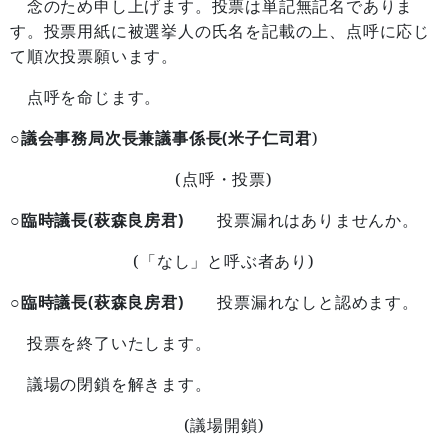
念のため申し上げます。投票は単記無記名でありま
す。投票用紙に被選挙人の氏名を記載の上、点呼に応じ
て順次投票願います。
点呼を命じます。
○議会事務局次長兼議事係長(米子仁司君
)
(
)
点呼・投票
○臨時議長(萩森良房君)
投票漏れはありませんか。
(
)
「なし」と呼ぶ者あり
○臨時議長(萩森良房君)
投票漏れなしと認めます。
投票を終了いたします。
議場の閉鎖を解きます。
(
)
議場開鎖