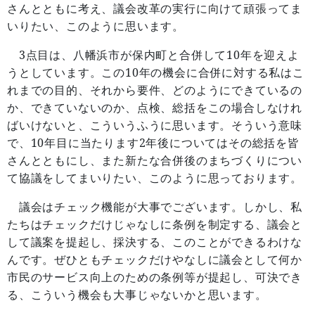
さんとともに考え、議会改革の実行に向けて頑張ってま
いりたい、このように思います。
3
10
点目は、八幡浜市が保内町と合併して
年を迎えよ
10
うとしています。この
年の機会に合併に対する私はこ
れまでの目的、それから要件、どのようにできているの
か、できていないのか、点検、総括をこの場合しなけれ
ばいけないと、こういうふうに思います。そういう意味
10
2
で、
年目に当たります
年後についてはその総括を皆
さんとともにし、また新たな合併後のまちづくりについ
て協議をしてまいりたい、このように思っております。
議会はチェック機能が大事でございます。しかし、私
たちはチェックだけじゃなしに条例を制定する、議会と
して議案を提起し、採決する、このことができるわけな
んです。ぜひともチェックだけやなしに議会として何か
市民のサービス向上のための条例等が提起し、可決でき
る、こういう機会も大事じゃないかと思います。