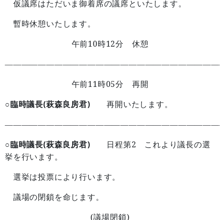
仮議席はただいま御着席の議席といたします。
暫時休憩いたします。
10
12
午前
時
分 休憩
——————————————————————————
11
05
午前
時
分 再開
○臨時議長(萩森良房君)
再開いたします。
——————————————————————————
○臨時議長(萩森良房君)
2
日程第
これより議長の選
挙を行います。
選挙は投票により行います。
議場の閉鎖を命じます。
(
)
議場閉鎖