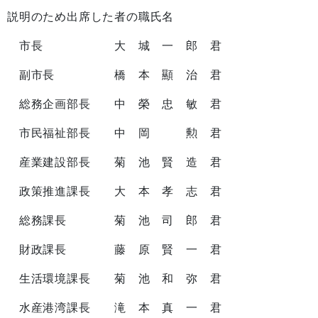
説明のため出席した者の職氏名
市長 大 城 一 郎 君
副市長 橋 本 顯 治 君
総務企画部長 中 榮 忠 敏 君
市民福祉部長 中 岡 勲 君
産業建設部長 菊 池 賢 造 君
政策推進課長 大 本 孝 志 君
総務課長 菊 池 司 郎 君
財政課長 藤 原 賢 一 君
生活環境課長 菊 池 和 弥 君
水産港湾課長 滝 本 真 一 君