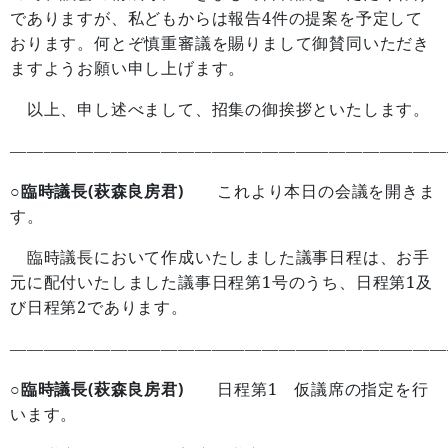
4
でありますが、私どもからは報告
件の提案を予定して
おります。何とぞ慎重審議を賜りまして御賛同いただき
ますようお願い申し上げます。
以上、申し述べまして、招集の御挨拶といたします。
——————————————————————————
○臨時議長(萩森良房君)
これより本日の会議を開きま
す。
臨時議長において作成いたしました議事日程は、お手
1
1
元に配付いたしました議事日程第
号のうち、日程第
及
2
び日程第
であります。
——————————————————————————
○臨時議長(萩森良房君)
1
日程第
仮議席の指定を行
います。