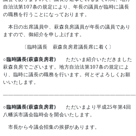
107
自治法第
条の規定により、年長の議員が臨時に議長
の職務を行うことになっております。
本日の出席議員中、萩森良房議員が年長の議員であり
ますので、御紹介を申し上げます。
〔臨時議長 萩森良房君議長席に着く〕
○臨時議長(萩森良房君)
ただいま紹介いただきました
107
萩森良房でございます。地方自治法第
条の規定によ
り、臨時に議長の職務を行います。何とぞよろしくお願
いいたします。
——————————————————————————
○臨時議長(萩森良房君)
25
4
ただいまより平成
年第
回
八幡浜市議会臨時会を開会いたします。
市長から今議会招集の挨拶があります。