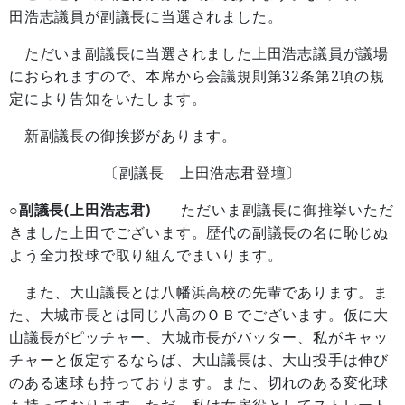
田浩志議員が副議長に当選されました。
ただいま副議長に当選されました上田浩志議員が議場
32
2
におられますので、本席から会議規則第
条第
項の規
定により告知をいたします。
新副議長の御挨拶があります。
〔副議長 上田浩志君登壇〕
○副議長(上田浩志君)
ただいま副議長に御推挙いただ
きました上田でございます。歴代の副議長の名に恥じぬ
よう全力投球で取り組んでまいります。
また、大山議長とは八幡浜高校の先輩であります。ま
た、大城市長とは同じ八高のＯＢでございます。仮に大
山議長がピッチャー、大城市長がバッター、私がキャッ
チャーと仮定するならば、大山議長は、大山投手は伸び
のある速球も持っております。また、切れのある変化球