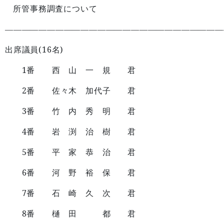
所管事務調査について
——————————————————————————
(16
)
出席議員
名
1
番 西 山 一 規 君
2
番 佐々木 加代子 君
3
番 竹 内 秀 明 君
4
番 岩 渕 治 樹 君
5
番 平 家 恭 治 君
6
番 河 野 裕 保 君
7
番 石 崎 久 次 君
8
番 樋 田 都 君