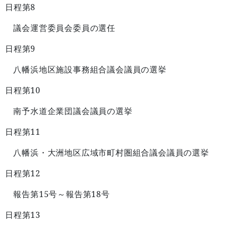
8
日程第
議会運営委員会委員の選任
9
日程第
八幡浜地区施設事務組合議会議員の選挙
10
日程第
南予水道企業団議会議員の選挙
11
日程第
八幡浜・大洲地区広域市町村圏組合議会議員の選挙
12
日程第
15
18
報告第
号～報告第
号
13
日程第