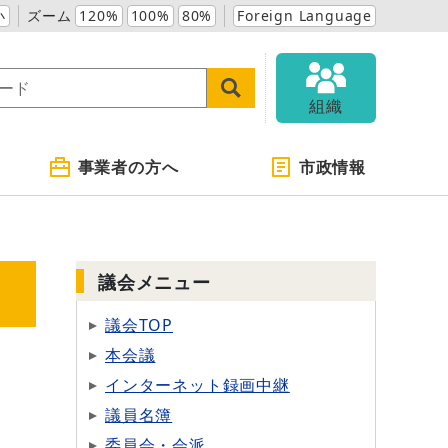
小
ズーム
120%
100%
80%
Foreign Language
組織
事業者の方へ
市政情報
議会メニュー
議会TOP
本会議
インターネット録画中継
議員名簿
委員会・会派