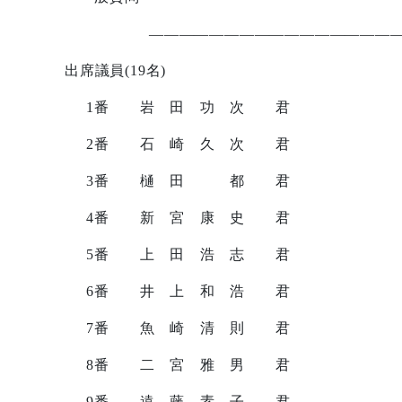
————————————————
出席議員
(19
名
)
1
番 岩 田 功 次 君
2
番 石 崎 久 次 君
3
番 樋 田 都 君
4
番 新 宮 康 史 君
5
番 上 田 浩 志 君
6
番 井 上 和 浩 君
7
番 魚 崎 清 則 君
8
番 二 宮 雅 男 君
9
番 遠 藤 素 子 君