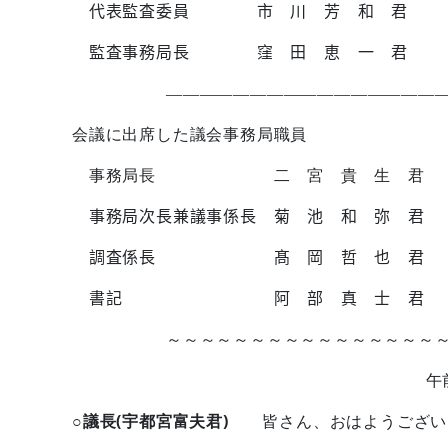
代表監査委員 市 川 芳 和 君
監査事務局長 窪 田 恵 一 君
————————————————
会議に出席した議会事務局職員
事務局長 二 宮 貴 生 君
事務局次長兼議事係長 菊 池 和 弥 君
調査係長 髙 岡 哲 也 君
書記 阿 部 真 士 君
～～～～～～～～～～～～～～～～
午
○議長(宇都宮富夫君)
皆さん、おはようござい