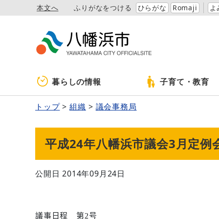
本文へ
ふりがなをつける
ひらがな
Romaji
よ
暮らしの情報
子育て・教育
トップ
組織
議会事務局
平成24年八幡浜市議会3月定例
公開日 2014年09月24日
議事日程 第
2
号