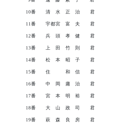
10
番 清 水 正 治 君
11
番 宇都宮 富 夫 君
12
番 兵 頭 孝 健 君
13
番 上 田 竹 則 君
14
番 松 本 昭 子 君
15
番 住 和 信 君
16
番 中 岡 庸 治 君
17
番 宮 本 明 裕 君
18
番 大 山 政 司 君
19
番 萩 森 良 房 君