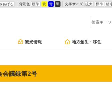
みあげる
背景色
標準
黄
青
黒
文字サイズ
拡大
標準
縮
観光情報
地方創生・移住
会会議録第2号