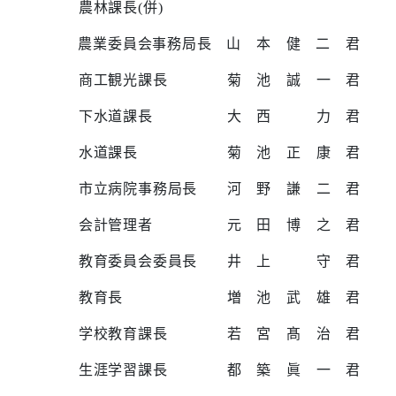
農林課長
(
併
)
農業委員会事務局長 山 本 健 二 君
商工観光課長 菊 池 誠 一 君
下水道課長 大 西 力 君
水道課長 菊 池 正 康 君
市立病院事務局長 河 野 謙 二 君
会計管理者 元 田 博 之 君
教育委員会委員長 井 上 守 君
教育長 増 池 武 雄 君
学校教育課長 若 宮 髙 治 君
生涯学習課長 都 築 眞 一 君