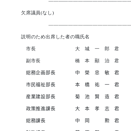
————————————————
欠席議員
(
なし
)
————————————————
説明のため出席した者の職氏名
市長 大 城 一 郎 君
副市長 橋 本 顯 治 君
総務企画部長 中 榮 忠 敏 君
市民福祉部長 本 橋 祐 一 君
産業建設部長 菊 池 賢 造 君
政策推進課長 大 本 孝 志 君
総務課長 中 岡 勲 君