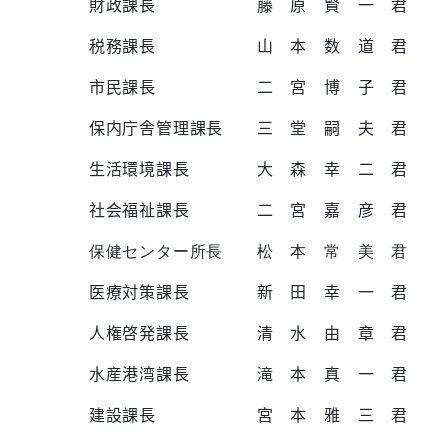
財政課長 藤 原 賢 一 君
税務課長 山 本 数 道 君
市民課長 二 宮 博 子 君
保内庁舎管理課長 三 堂 嗣 夫 君
生活環境課長 大 森 幸 二 君
社会福祉課長 二 宮 嘉 彦 君
保健センター所長 松 本 常 美 君
医療対策課長 新 田 幸 一 君
人権啓発課長 清 水 由 章 君
水産港湾課長 滝 本 真 一 君
建設課長 宮 本 雅 三 君