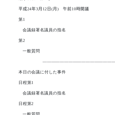
平成
24
年
3
月
12
日
(
月
)
午前
10
時開議
第
1
会議録署名議員の指名
第
2
一般質問
————————————————
本日の会議に付した事件
日程第
1
会議録署名議員の指名
日程第
2
一般質問