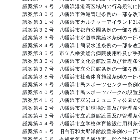
議案第２９号 八幡浜港港湾区域内の行為規制に
議案第３０号 八幡浜市漁港管理条例の一部を改
議案第３１号 八幡浜市カルチャーアイランド2
議案第３２号 八幡浜市都市公園条例の一部を改
議案第３３号 八幡浜市水道事業給水条例の一部
議案第３４号 八幡浜市簡易水道条例の一部を改
議案第３５号 市立八幡浜総合病院使用料及び手
議案第３６号 八幡浜市文化会館設置及び管理条
議案第３７号 八幡浜市立公民館条例の一部を改
議案第３８号 八幡浜市社会体育施設条例の一部
議案第３９号 八幡浜市民スポーツセンター条例
議案第４０号 八幡浜市民スポーツパークの設置
議案第４１号 八幡浜市双岩コミュニティ公園の
議案第４２号 八幡浜市営庭球場設置及び管理条
議案第４３号 八幡浜市立武道館設置及び管理条
議案第４４号 八幡浜市立学校体育施設使用料条
議案第４５号 旧白石和太郎洋館設置条例の一部
議案第４６号 令和元年度八幡浜市一般会計補正