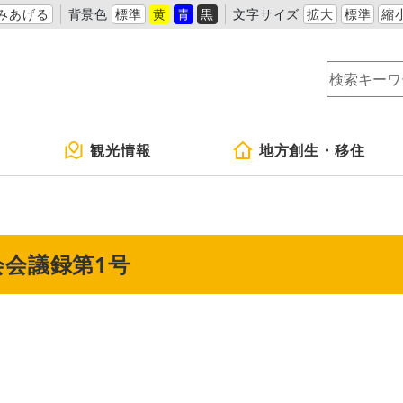
みあげる
背景色
標準
黄
青
黒
文字サイズ
拡大
標準
縮
観光情報
地方創生・移住
会会議録第1号