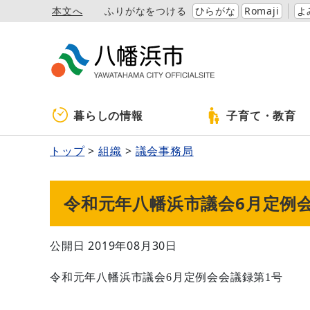
本文へ
ふりがなをつける
ひらがな
Romaji
よ
暮らしの情報
子育て・教育
トップ
組織
議会事務局
令和元年八幡浜市議会6月定例
公開日 2019年08月30日
令和元年八幡浜市議会6月定例会会議録第1号