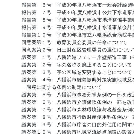
報告第 ６号 平成30年度八幡浜市一般会計繰越
報告第 ７号 平成30年度八幡浜市公共下水道
報告第 ８号 平成30年度八幡浜市港湾整備事
報告第 ９号 平成30年度八幡浜市水道事業会計
報告第１０号 平成30年度市立八幡浜総合病院事
同意案第１号 教育委員会委員の任命について
同意案第２号 日土財産区管理委員の選任につい
議案第 １号 八幡浜港フェリー岸壁築造工事（
議案第 ２号 字の名称を廃止することについて
議案第 ３号 字の区域を変更することについて
議案第 ４号 八幡浜市離島振興対策実施地域及
一課税に関する条例の制定について
議案第 ５号 八幡浜市事務分掌条例の一部を改
議案第 ６号 八幡浜市介護保険条例の一部を改
議案第 ７号 八幡浜市森林環境譲与税基金条例
議案第 ８号 八幡浜市行政財産使用料条例の一
議案第 ９号 八幡浜市庁舎の目的外使用に関す
議案第１０号 八幡浜市地域交流拠点施設の設置