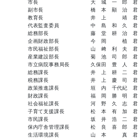
市長 大 城 一 郎 君
副市長 橋 本 顯 治 君
教育長 井 上 靖 君
代表監査委員 中 島 和 久 君
総務部長 藤 堂 耕 治 君
企画財政部長 今 岡 植 君
市民福祉部長 山 﨑 利 夫 君
産業建設部長 菊 池 司 郎 君
市立病院事務局長 久保田 豊 人 君
総務課長 井 上 耕 二 君
税務課長 井 上 慶 司 君
政策推進課長 垣 内 千代紀 君
財政課長 福 岡 勝 明 君
社会福祉課長 河 野 久 志 君
子育て支援課長 松 本 有 加 君
市民課長 坂 井 浩 二 君
保内庁舎管理課長 松 良 喜 郎 君
生活環境課長 山 本 真 君