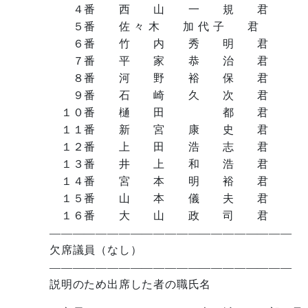
４番 西 山 一 規 君
５番 佐 々 木 加 代 子 君
６番 竹 内 秀 明 君
７番 平 家 恭 治 君
８番 河 野 裕 保 君
９番 石 崎 久 次 君
１０番 樋 田 都 君
１１番 新 宮 康 史 君
１２番 上 田 浩 志 君
１３番 井 上 和 浩 君
１４番 宮 本 明 裕 君
１５番 山 本 儀 夫 君
１６番 大 山 政 司 君
—————————————————————
欠席議員（なし）
—————————————————————
説明のため出席した者の職氏名