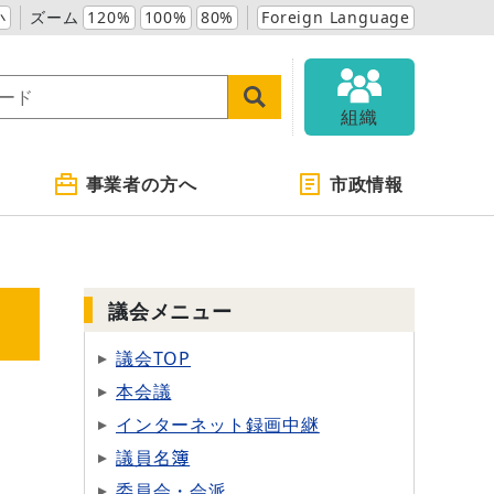
小
ズーム
120%
100%
80%
Foreign Language
組織
事業者の方へ
市政情報
議会メニュー
議会TOP
本会議
インターネット録画中継
議員名簿
委員会・会派