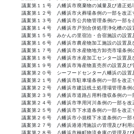
議案第１１号 八幡浜市廃棄物の減量及び適正処
議案第１２号 八幡浜市火葬場条例の一部を改正
議案第１３号 八幡浜市公共物管理条例の一部を
議案第１４号 八幡浜市戸別合併処理浄化槽の設
議案第１５号 みかんの里宿泊・合宿施設の設置
議案第１６号 八幡浜市農産物加工施設の設置及
議案第１７号 八幡浜市水産物地方卸売市場条例
議案第１８号 八幡浜市水産加工センター設置及
議案第１９号 八幡浜市海産物直売所の設置及び
議案第２０号 シーフードセンター八幡浜の設置
議案第２１号 八幡浜市駐車場条例の一部を改正
議案第２２号 八幡浜市建設残土処理場管理条例
議案第２３号 八幡浜市道路占用料徴収条例の一
議案第２４号 八幡浜市準用河川条例の一部を改
議案第２５号 八幡浜市下水道条例の一部を改正
議案第２６号 八幡浜市小規模下水道条例の一部
議案第２７号 八幡浜港港湾施設の管理及び利用
議案第２８号 八幡浜市楠町物流倉庫の管理及び