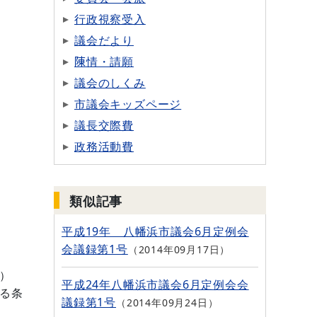
行政視察受入
議会だより
陳情・請願
議会のしくみ
市議会キッズページ
議長交際費
政務活動費
類似記事
平成19年 八幡浜市議会6月定例会
会議録第1号
2014年09月17日
）
平成24年八幡浜市議会6月定例会会
る条
議録第1号
2014年09月24日