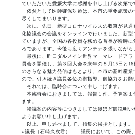
ていただいた愛媛大学に感謝を申し上げる次第で
依然として医師確保対策は、本市の重要施策の
尽くしてまいります。
次に、先日、新型コロナウイルスの収束が見通
化協議会の会議をオンラインで行いました。新型
ていますが、全国の各役員を務める首長が瞬時に
ろであります。今後も広くアンテナを張りながら
最後に、昨日ダルメイン世界マーマレードアワ
員会を開催し、第３回大会を来年の５月15日と1
のさらなる魅力発信はもとより、本市の基幹産業
ので、引き続き議員各位の御指導、御協力をお願
それでは、臨時会について申し上げます。
本臨時会におきましては、報告１件、予算案１
ます。
諸議案の内容等につきましては後ほど御説明い
ようお願い申し上げます。
以上、申し述べまして、招集の挨拶とします。
○議長（石崎久次君） 議長において、この際