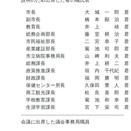
説明のため出席した者の職氏名
市長 大 城 一 郎 君
副市長 橋 本 顯 治 君
教育長 井 上 靖 君
総務企画部長 藤 堂 耕 治 君
市民福祉部長 二 宮 恭 子 君
産業建設部長 菊 池 司 郎 君
市立病院事務局長 山 﨑 利 夫 君
総務課長 井 上 耕 二 君
政策推進課長 垣 内 千代紀 君
財政課長 福 岡 勝 明 君
保健センター所長 久保田 豊 人 君
商工観光課長 松 良 喜 郎 君
学校教育課長 菊 池 和 幸 君
生涯学習課長 宮 下 栄 司 君
—————————————————————
会議に出席した議会事務局職員