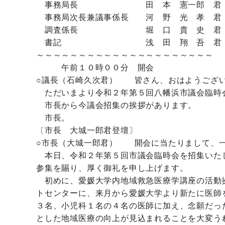
事務局長 田 本 憲一郎 君
事務局次長兼議事係長 河 野 光 孝 君
調査係長 堀 口 貴 史 君
書記 浅 田 翔 吾 君
～～～～～～～～～～～～～～～～～～～～～
午前１０時００分 開会
○議長（石崎久次君） 皆さん、おはようござ
ただいまより令和２年第５回八幡浜市議会臨時
市長から今議会招集の挨拶があります。
市長。
〔市長 大城一郎君登壇〕
○市長（大城一郎君） 開会に当たりまして、
本日、令和２年第５回市議会臨時会を招集いた
参集を賜り、厚く御礼を申し上げます。
初めに、愛媛大学内地域救急医療学講座の活動
トセンターに、来月から愛媛大学より新たに医師
３名、小児科１名の４名の医師に加え、念願だっ
とした地域医療の向上が見込まれることを大変う