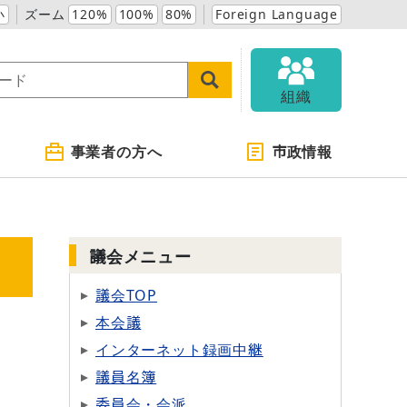
小
ズーム
120%
100%
80%
Foreign Language
組織
事業者の方へ
市政情報
議会メニュー
議会TOP
本会議
インターネット録画中継
議員名簿
委員会・会派