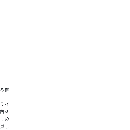
ろ御
ライ
内科
じめ
員し