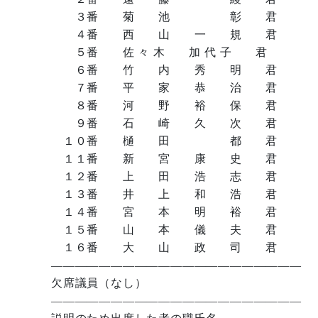
３番 菊 池 彰 君
４番 西 山 一 規 君
５番 佐 々 木 加 代 子 君
６番 竹 内 秀 明 君
７番 平 家 恭 治 君
８番 河 野 裕 保 君
９番 石 崎 久 次 君
１０番 樋 田 都 君
１１番 新 宮 康 史 君
１２番 上 田 浩 志 君
１３番 井 上 和 浩 君
１４番 宮 本 明 裕 君
１５番 山 本 儀 夫 君
１６番 大 山 政 司 君
—————————————————————
欠席議員（なし）
—————————————————————