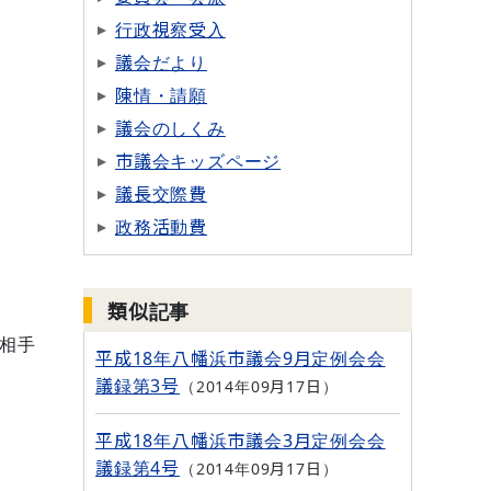
行政視察受入
議会だより
陳情・請願
議会のしくみ
市議会キッズページ
議長交際費
政務活動費
類似記事
相手
平成18年八幡浜市議会9月定例会会
議録第3号
2014年09月17日
平成18年八幡浜市議会3月定例会会
議録第4号
2014年09月17日