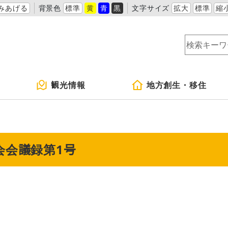
みあげる
背景色
標準
黄
青
黒
文字サイズ
拡大
標準
縮
観光情報
地方創生・移住
会会議録第1号