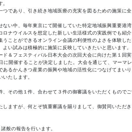
す。
一つであり、引き続き地域医療の充実を図るための施策に全
せない中、毎年東京にて開催していた特定地域振興重要港湾
コロナウイルスを想定した新しい生活様式の実践例でも紹介
集うことができるオンライン会議の利便性のよさを体験した
、よい試みは積極的に施策に反映していきたいと思います。
ード＆フェスティバル日本大会の次回大会に向けた第１回実
6日に開催することが決定しました。大会を通じて、マーマ
であるかんきつ産業の振興や地域の活性化につなげてまいり
いいたします。
件、その他１件、合わせて３件の御審議をいただくものでご
たしますが、何とぞ慎重審議を賜りまして、御賛同いただき
、諸般の報告を行います。