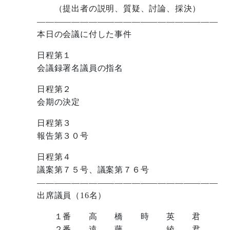
（提出者の説明、質疑、討論、採決）
—————————————————————
本日の会議に付した事件
日程第１
会議録署名議員の指名
日程第２
会期の決定
日程第３
報告第３０号
日程第４
議案第７５号、議案第７６号
—————————————————————
出席議員（16名）
１番 高 橋 時 英 君
２番 遠 藤 綾 君