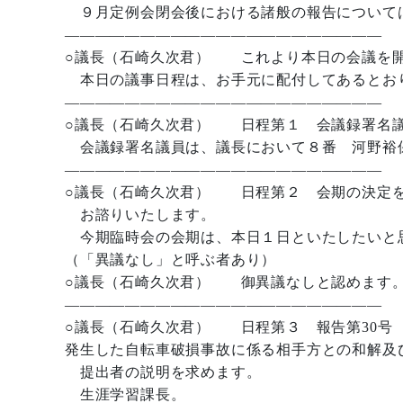
９月定例会閉会後における諸般の報告について
—————————————————————
○議長（石崎久次君） これより本日の会議を
本日の議事日程は、お手元に配付してあるとお
—————————————————————
○議長（石崎久次君） 日程第１ 会議録署名
会議録署名議員は、議長において８番 河野裕保
—————————————————————
○議長（石崎久次君） 日程第２ 会期の決定
お諮りいたします。
今期臨時会の会期は、本日１日といたしたいと
（「異議なし」と呼ぶ者あり）
○議長（石崎久次君） 御異議なしと認めます。
—————————————————————
○議長（石崎久次君） 日程第３ 報告第30号
発生した自転車破損事故に係る相手方との和解及
提出者の説明を求めます。
生涯学習課長。