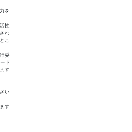
力を
活性
され
とこ
行委
レード
ます
ざい
ます