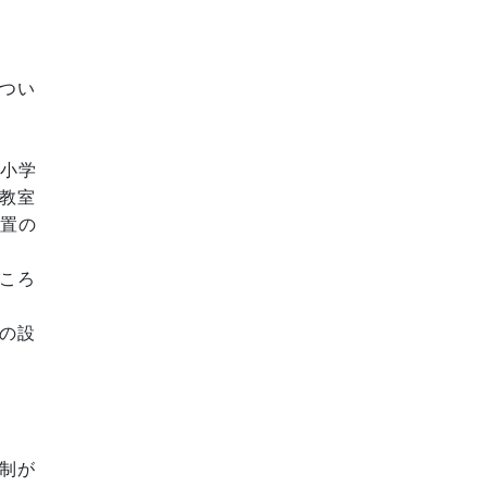
つい
小学
教室
設置の
ころ
の設
制が