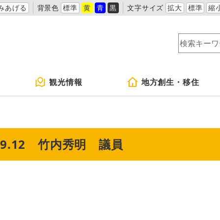
みあげる
背景色
標準
黄
青
黒
文字サイズ
拡大
標準
縮
観光情報
地方創生・移住
9.12 竹内秀明 議員