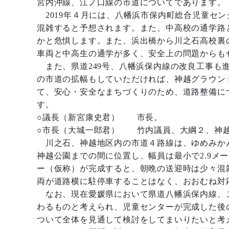
宮内沖線、江ノ口線の市道についてであります。
2019年４月には、八幡浜市保内町総合児童セ
混雑すると予想されます。また、中高校の通学路
かと危惧します。また、浜出橋から川之石高校裏
車両と中高生の通学が多く、安全上の問題からも
また、県道249号、八幡浜保内線の改良工事も
の市道の拡幅もしていただければ、神越グラウン
て、安心・安全なまちづくりのため、道路整備に
す。
○議長（新宮康史君） 市長。
○市長（大城一郎君） 竹内議員、大綱２、神越
川之石、神越地区内の市道４路線は、ゆめみか
神越公園までの間に位置し、幅員は最小で2.9メ
ー（仮称）が完成すると、朝晩の送迎時は少々混
両が道路横に駐停車することはなく、おおむね対
なお、現在愛媛県において県道八幡浜保内線、
わるものと考えられ、児童センターが完成した後
ついて全体を見通して検討をしてまいりたいと考