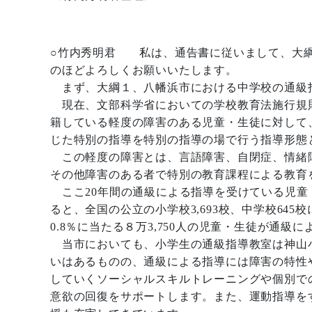
○竹内秀明君 私は、通告書に従いまして、大綱
のほどよろしくお願いいたします。
まず、大綱１、八幡浜市における中学校の通級
現在、文部科学省においての学校教育法施行規則第
籍している軽度の障害のある児童・生徒に対して
じた特別の指導を特別の指導の場で行う指導形態
この軽度の障害とは、言語障害、自閉症、情緒
その他障害のある者で特別の教育課程による教育
ここ20年間の通級による指導を受けている児童
ると、全国の公立の小学校3,693校、中学校64
0.8％に当たる８万3,750人の児童・生徒が通級
当市においても、小学生の通級指導教室は神山
いはあるものの、通級による指導には障害の特性
していくソーシャルスキルトレーニングや個別で
意欲の回復をサポートします。また、運動指導を