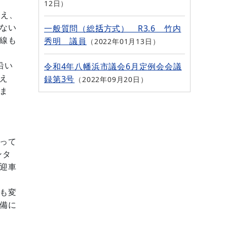
12日
ふえ、
一般質問（総括方式） R3.6 竹内
ない
秀明 議員
線も
2022年01月13日
令和4年八幡浜市議会6月定例会会議
沿い
録第3号
え
2022年09月20日
ま
って
ンタ
迎車
も変
備に