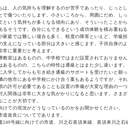
ちは、人の気持ちを理解するのが苦手であったり、じっとし
とで傷ついたりします。小さいころから、周囲にだめ、しっ
てという気持ちが多くなる傾向にあり、そういったことから
あるそうです。自分にもできるという成功体験を積み重ねる
や家庭では難しい場合も多く、軽度の障害といえど、学級担
の支えになっている部分は大きいと感じます。子供自身のよ
非常に重要だと考えます。
導教室はあるものの、中学校ではまだ設置されておりません
はあるものの、こちらの特性は通級とはまた少し違います。
に入学してからも引き続き通級のサポートを受けたいと願っ
隣の他市にある中学校にかけ合う案もあるようですが、それ
県の許可が必要であることも設置の準備が大変な理由の一つ
対人関係は非常に大きな気がかりになると思います。さまざ
ぶことが大切です。
向けての現況がどうなっているのかをお聞かせください。
市道改良についてであります。
249号線に向けての市道、川之石喜須来線、喜須来川之石