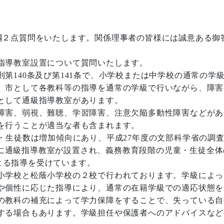
２点質問をいたします。関係理事者の皆様には誠意ある御
指導教室設置について質問いたします。
140条及び第141条で、小学校または中学校の通常の学
、市として各教科等の指導を通常の学級で行いながら、障害
として通級指導教室があります。
障害、弱視、難聴、学習障害、注意欠陥多動性障害などがあ
を行うことが適当な者も含まれます。
・生徒数は増加傾向にあり、平成27年度の文部科学省の調
5校に通級指導教室が設置され、義務教育段階の児童・生徒全体
による指導を受けています。
小学校と松蔭小学校の２校で行われております。学級によっ
や個性に応じた指導により、通常の在籍学級での適応状態を
の教科の補充によって学力保障をすることで、失っている自
する場合もあります。学級担任や保護者へのアドバイスなど