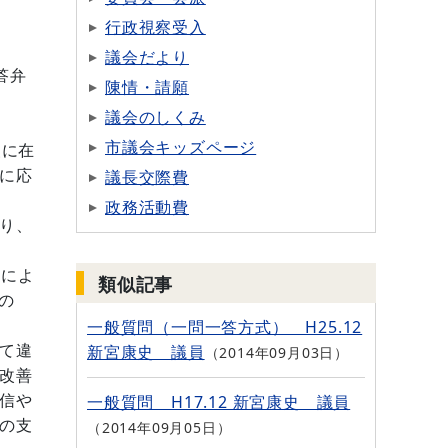
行政視察受入
議会だより
答弁
陳情・請願
議会のしくみ
市議会キッズページ
級に在
議長交際費
に応
政務活動費
り、
査によ
類似記事
の
一般質問（一問一答方式） H25.12
新宮康史 議員
て違
2014年09月03日
改善
一般質問 H17.12 新宮康史 議員
信や
の支
2014年09月05日