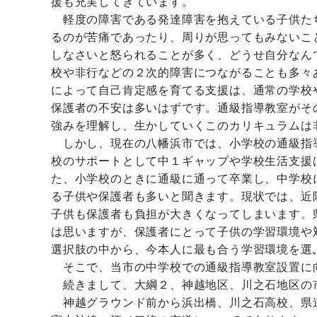
援も充実してきています。
軽度の障害である発達障害を抱えている子供た
るのが苦痛であったり、周りが思ってもみないこ
しなさいと怒られることが多く、どうせ自分なん
校や非行などの２次的障害につながることも多々
によって自己肯定感を育てる支援は、通常の学校
保護者の不安は多いはずです。通級指導教室がそ
強みを理解し、生かしていくこのカリキュラムは
しかし、現在の八幡浜市では、小学校の通級指
校のサポートとして中１ギャップや学校生活支援
た、小学校のときに通級に通って卒業し、中学校
る子供や保護者も多いと聞きます。現状では、近
子供も保護者も負担が大きくなってしまいます。
は思いますが、保護者にとって子供の学習環境や
選択肢の中から、今本人に最も合う学習環境を選
そこで、当市の中学校での通級指導教室設置に
続きまして、大綱２、神越地区、川之石地区の
神越グラウンド前から浜出橋、川之石高校、県道