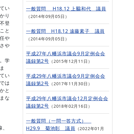
一般質問 H18.12 上脇和代 議員
てい
かり
2014年09月05日
不登
一般質問 H18.12 遠藤素子 議員
こと
任や
2014年09月05日
さや
平成27年八幡浜市議会9月定例会会
議録第2号
。学
2015年12月11日
ま
平成29年八幡浜市議会9月定例会会
てい
議録第2号
では
2017年11月30日
かと
平成29年八幡浜市議会12月定例会会
まな
議録第2号
2018年02月16日
一般質問（一問一答方式）
H29.9 菊池彰 議員
線、
2022年01月