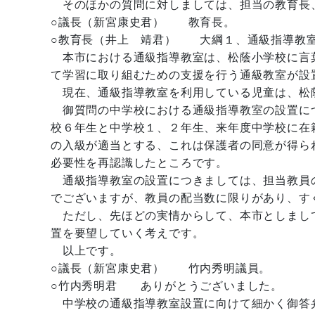
そのほかの質問に対しましては、担当の教育長
○議長（新宮康史君） 教育長。
○教育長（井上 靖君） 大綱１、通級指導教
本市における通級指導教室は、松蔭小学校に言
て学習に取り組むための支援を行う通級教室が設
現在、通級指導教室を利用している児童は、松蔭
御質問の中学校における通級指導教室の設置につ
校６年生と中学校１、２年生、来年度中学校に在
の入級が適当とする、これは保護者の同意が得ら
必要性を再認識したところです。
通級指導教室の設置につきましては、担当教員
でございますが、教員の配当数に限りがあり、す
ただし、先ほどの実情からして、本市としまし
置を要望していく考えです。
以上です。
○議長（新宮康史君） 竹内秀明議員。
○竹内秀明君 ありがとうございました。
中学校の通級指導教室設置に向けて細かく御答