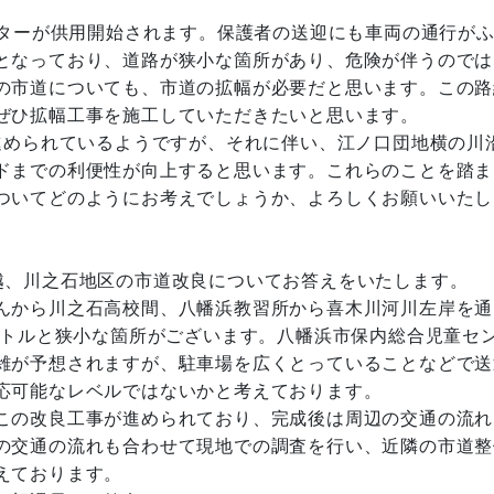
ンターが供用開始されます。保護者の送迎にも車両の通行が
となっており、道路が狭小な箇所があり、危険が伴うのでは
の市道についても、市道の拡幅が必要だと思います。この路
ぜひ拡幅工事を施工していただきたいと思います。
進められているようですが、それに伴い、江ノ口団地横の川
ドまでの利便性が向上すると思います。これらのことを踏ま
ついてどのようにお考えでしょうか、よろしくお願いいたし
、川之石地区の市道改良についてお答えをいたします。
んから川之石高校間、八幡浜教習所から喜木川河川左岸を通
ートルと狭小な箇所がございます。八幡浜市保内総合児童セ
雑が予想されますが、駐車場を広くとっていることなどで送
応可能なレベルではないかと考えております。
この改良工事が進められており、完成後は周辺の交通の流れ
の交通の流れも合わせて現地での調査を行い、近隣の市道整
えております。