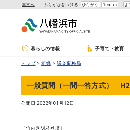
本文へ
ふりがなをつける
ひらがな
Romaji
よ
暮らしの情報
子育て・教育
トップ
組織
議会事務局
一般質問（一問一答方式） H2
公開日 2022年01月12日
〔竹内秀明君登壇〕