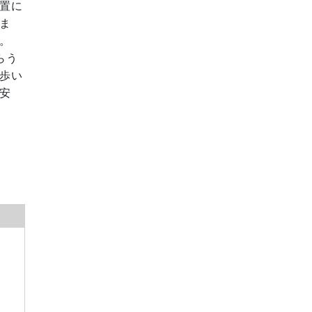
置に
ま
。
らう
歩い
安