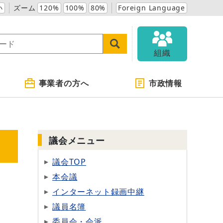
小
ズーム
120%
100%
80%
Foreign Language
組織
事業者の方へ
市政情報
議会メニュー
議会TOP
本会議
インターネット録画中継
議員名簿
委員会・会派