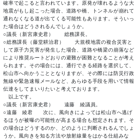
確率で起こると言われています。原発が壊れるような大
地震がもし起こった場合、道路や橋、トンネルが崩れて
通れなくなる道が出てくる可能性もあります。そういっ
た場合はどうされるんでしょうか。
○議長（新宮康史君） 総務課長。
○総務課長（藤堂耕治君） 大規模地震の複合災害と
して原子力災害が発生した場合、道路や橋梁の崩落など
により推奨ルートどおりの避難が困難となることが考え
られます。その場合には、通行できる経路を選択して、
松山市へ向かうこととなりますが、その際には防災行政
無線や緊急速報メールなど、あらゆる手段を用いて情報
伝達をしてまいりたいと考えております。
以上です。
○議長（新宮康史君） 遠藤 綾議員。
○遠藤 綾君 次に、風向きによっては松山市へ逃げ
るほうが被曝の可能性が高まる場合も想定されます。そ
の場合はどうするのか、どのように判断されるんでしょ
うか。風向きを知る方法や放射線量をはかる仕組みな