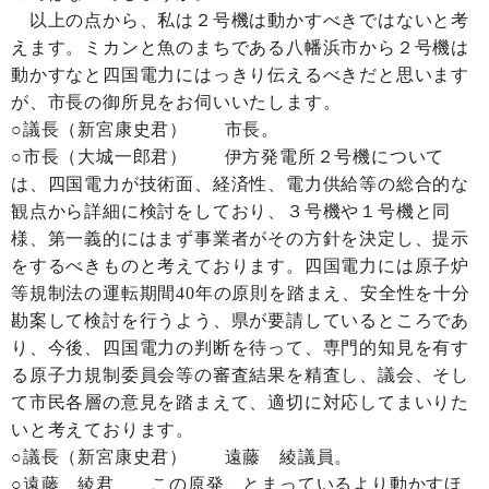
以上の点から、私は２号機は動かすべきではないと考
えます。ミカンと魚のまちである八幡浜市から２号機は
動かすなと四国電力にはっきり伝えるべきだと思います
が、市長の御所見をお伺いいたします。
○議長（新宮康史君） 市長。
○市長（大城一郎君） 伊方発電所２号機について
は、四国電力が技術面、経済性、電力供給等の総合的な
観点から詳細に検討をしており、３号機や１号機と同
様、第一義的にはまず事業者がその方針を決定し、提示
をするべきものと考えております。四国電力には原子炉
等規制法の運転期間40年の原則を踏まえ、安全性を十分
勘案して検討を行うよう、県が要請しているところであ
り、今後、四国電力の判断を待って、専門的知見を有す
る原子力規制委員会等の審査結果を精査し、議会、そし
て市民各層の意見を踏まえて、適切に対応してまいりた
いと考えております。
○議長（新宮康史君） 遠藤 綾議員。
○遠藤 綾君 この原発、とまっているより動かすほ