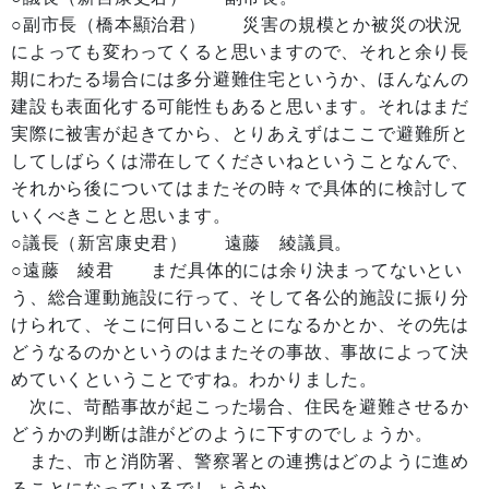
○副市長（橋本顯治君） 災害の規模とか被災の状況
によっても変わってくると思いますので、それと余り長
期にわたる場合には多分避難住宅というか、ほんなんの
建設も表面化する可能性もあると思います。それはまだ
実際に被害が起きてから、とりあえずはここで避難所と
してしばらくは滞在してくださいねということなんで、
それから後についてはまたその時々で具体的に検討して
いくべきことと思います。
○議長（新宮康史君） 遠藤 綾議員。
○遠藤 綾君 まだ具体的には余り決まってないとい
う、総合運動施設に行って、そして各公的施設に振り分
けられて、そこに何日いることになるかとか、その先は
どうなるのかというのはまたその事故、事故によって決
めていくということですね。わかりました。
次に、苛酷事故が起こった場合、住民を避難させるか
どうかの判断は誰がどのように下すのでしょうか。
また、市と消防署、警察署との連携はどのように進め
ることになっているでしょうか。