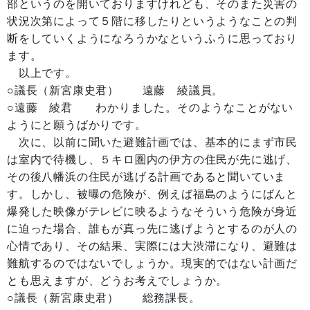
部というのを開いておりますけれども、そのまた災害の
状況次第によって５階に移したりというようなことの判
断をしていくようになろうかなというふうに思っており
ます。
以上です。
○議長（新宮康史君） 遠藤 綾議員。
○遠藤 綾君 わかりました。そのようなことがない
ようにと願うばかりです。
次に、以前に聞いた避難計画では、基本的にまず市民
は室内で待機し、５キロ圏内の伊方の住民が先に逃げ、
その後八幡浜の住民が逃げる計画であると聞いていま
す。しかし、被曝の危険が、例えば福島のようにばんと
爆発した映像がテレビに映るようなそういう危険が身近
に迫った場合、誰もが真っ先に逃げようとするのが人の
心情であり、その結果、実際には大渋滞になり、避難は
難航するのではないでしょうか。現実的ではない計画だ
とも思えますが、どうお考えでしょうか。
○議長（新宮康史君） 総務課長。