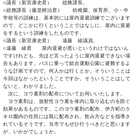
○議長（新宮康史君） 総務課長。
○総務課長（藤堂耕治君） 幼稚園、保育所、小・中
学校等の訓練は、基本的には屋内退避訓練でございます
ので、どこかに行くということではなしに、屋内に退避
をするという訓練をしたものです。
○議長（新宮康史君） 遠藤 綾議員。
○遠藤 綾君 屋内退避が悪いというわけではないん
ですけれども、先ほど言ったように屋内退避できない場
合もあります。バスに乗って総合運動公園に避難するよ
うな計画ですので、何人かは行くとか、そういうことは
今回はなかったということですか。そういうことはして
ないと、わかりました。
次に、ヨウ素剤の配布についてお伺いいたします。
ヨウ素剤は、放射性ヨウ素を体内に取り込むのを防ぐ
効果があるものです。このヨウ素剤の配布、伊方町の５
キロ圏内の住民には既に配布され、飲み方などを指導さ
れているそうです。当市でもぜひ行うべきだと思います
が、いかがでしょうか。