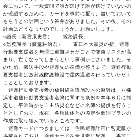
会において、一般質問で誰が逃げて誰が逃げていないの
か確認するために、カードを事前に配り、書いておいて
もらうとの計画という答弁がありました。その後、その
計画はどうなったのでしょうか。お願いします。
○議長（新宮康史君） 総務課長。
○総務課長（藤堂耕治君） 東日本大震災の折、避難
行動要支援者を無理に避難させたことで健康リスクが高
まり、亡くなってしまうという事例がございました。そ
のため、搬送手段や避難先の準備が整うまで、避難行動
要支援者は放射線防護施設で屋内退避を行っていただく
こととしております。
避難行動要支援者の放射線防護施設への避難は、八幡
浜市避難行動要支援者名簿に関する条例を本年６月に制
定し、平常時から自主防災会などに名簿の提供を行うこ
ととしており、現在、各種団体との協定や個別プランの
作成に取り組んでいるところです。
避難カードにつきましては、住民避難計画に暫定版が
掲載されており、避難カードを全世帯に配布し、事前に