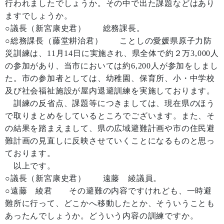
行われましたでしょうか。その中で出た課題などはあり
ますでしょうか。
○議長（新宮康史君） 総務課長。
○総務課長（藤堂耕治君） ことしの愛媛県原子力防
災訓練は、11月14日に実施され、県全体で約２万3,000人
の参加があり、当市においては約6,200人が参加をしまし
た。市の参加者としては、幼稚園、保育所、小・中学校
及び社会福祉施設が屋内退避訓練を実施しております。
訓練の反省点、課題等につきましては、現在県のほう
で取りまとめをしているところでございます。また、そ
の結果を踏まえまして、県の広域避難計画や市の住民避
難計画の見直しに反映させていくことになるものと思っ
ております。
以上です。
○議長（新宮康史君） 遠藤 綾議員。
○遠藤 綾君 その避難の内容ですけれども、一時避
難所に行って、どこかへ移動したとか、そういうことも
あったんでしょうか。どういう内容の訓練ですか。