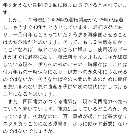
年を超えない期間で１回に限り延長できるとされていま
す。
しかし、２号機は1982年の運転開始から35年が経過
し、もうすぐ40年たとうとしています。老朽原発であ
り、一旦何年もとまっていた２号炉を再稼働させること
は大変危険だと思います。そして、もし２号機を動かす
ことになれば、核のごみがさらに増加し、使用済みプー
ルがすぐに満杯になり、核燃料サイクルもんじゅが破綻
している現在、伊方への核のごみの一時保存は、これは
何万年もの一時保存になり、伊方への永久化につながる
のではないか、そうなれば今の人間の利益のために責任
を負いきれない負の遺産を子供や次の世代に押しつける
ことになると思います。
また、四国電力がつくる電気は、現在関西電力へ売っ
ていると聞いています。電気は足りているどころか、余
っています。それなのに、万一事故が起これば甚大なリ
スクを負うことになる原発を、さらに動かす必要はない
のではないでしょうか。