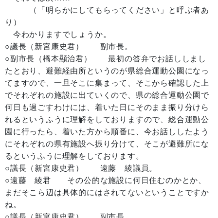
（「明らかにしてもらってください」と呼ぶ者あ
り）
今わかりますでしょうか。
○議長（新宮康史君） 副市長。
○副市長（橋本顯治君） 最初の答弁でお話ししまし
たとおり、避難経由所というのが県総合運動公園になっ
てますので、一旦そこに集まって、そこから確認した上
でそれぞれの施設に出ていくので、県の総合運動公園で
何日も過ごすわけには、着いた日にそのまま振り分けら
れるというふうに理解をしておりますので、総合運動公
園に行ったら、着いた方から順番に、今お話ししたよう
にそれぞれの県有施設へ振り分けて、そこが避難所にな
るというふうに理解をしております。
○議長（新宮康史君） 遠藤 綾議員。
○遠藤 綾君 その公的な施設に何日住むのかとか、
まだそこら辺は具体的にはされてないということですか
ね。
○議長（新宮康史君） 副市長。