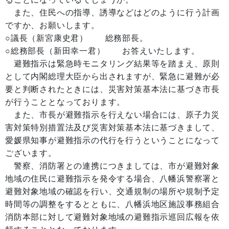
また、住民への指導、誘導などはどのように行う計画
ですか、お願いします。
○議長（新宮康史君） 総務部長。
○総務部長（新田幸一君） お答えいたします。
避難指示は緊急時モニタリング結果等を踏まえ、原則
として内閣総理大臣から出されますが、緊急に避難が必
要と判断されたときには、災害対策基本法に基づき市長
が行うこととなっております。
また、市長が避難指示を行えない場合には、原子力災
害対策特別措置法及び災害対策基本法に基づきまして、
愛媛県知事が避難指示の代行を行うということになって
ございます。
警察、消防署との連携につきましては、市が避難対象
地域の住民に避難指示を発令する場合、八幡浜警察署と
避難対象地域の確認を行い、交通規制の場所や規制予定
時間等の調整をするとともに、八幡浜地区施設事務組合
消防本部に対して避難対象地域の避難指示巡回広報を依