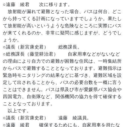
○遠藤 綾君 次に移ります。
放射能が漏れて避難となった場合、バスは何台、どこ
から持ってくる計画になっていますでしょうか。果たし
て放射能が高いというような危険なところに実際にバス
が来てくれるのか、非常に疑問に感じますが、どうでし
ょうか。
○議長（新宮康史君） 総務課長。
○総務課長（藤堂耕治君） 自家用車などがないなど
の理由により自力での避難が困難な住民は、一時集結所
からバスで避難することとなっております。避難指示は
緊急時モニタリングの結果などに基づき、避難区域を設
定して出されることから、バスの必要台数を一概に言う
ことはできません。バスは県及び市が愛媛県バス協会や
四国電力、自衛隊など、関係機関の協力を得て確保する
こととなっております。
以上です。
○議長（新宮康史君） 遠藤 綾議員。
○遠藤 綾君 確保するためにも、自家用車を持たな