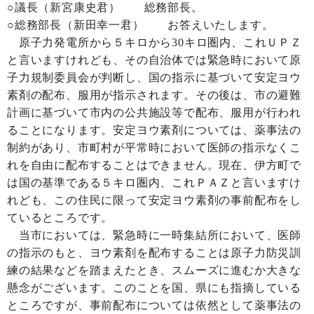
○議長（新宮康史君） 総務部長。
○総務部長（新田幸一君） お答えいたします。
原子力発電所から５キロから30キロ圏内、これＵＰＺ
と言いますけれども、その自治体では緊急時において原
子力規制委員会が判断し、国の指示に基づいて安定ヨウ
素剤の配布、服用が指示されます。その後は、市の避難
計画に基づいて市内の公共施設等で配布、服用が行われ
ることになります。安定ヨウ素剤については、薬事法の
制約があり、市町村が平常時において医師の指示なくこ
れを自由に配布することはできません。現在、伊方町で
は国の基準である５キロ圏内、これＰＡＺと言いますけ
れども、この住民に限って安定ヨウ素剤の事前配布をし
ているところです。
当市においては、緊急時に一時集結所において、医師
の指示のもと、ヨウ素剤を配布することは原子力防災訓
練の結果などを踏まえたとき、スムーズに進むか大きな
懸念がございます。このことを国、県にも指摘している
ところですが、事前配布については依然として薬事法の