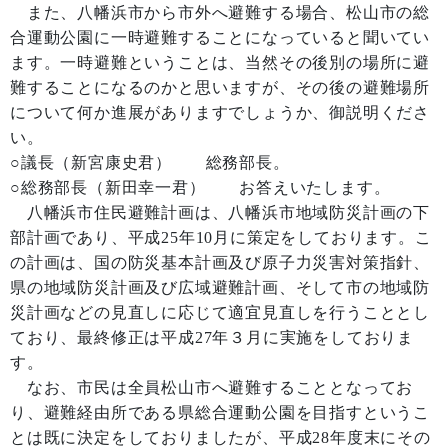
また、八幡浜市から市外へ避難する場合、松山市の総
合運動公園に一時避難することになっていると聞いてい
ます。一時避難ということは、当然その後別の場所に避
難することになるのかと思いますが、その後の避難場所
について何か進展がありますでしょうか、御説明くださ
い。
○議長（新宮康史君） 総務部長。
○総務部長（新田幸一君） お答えいたします。
八幡浜市住民避難計画は、八幡浜市地域防災計画の下
部計画であり、平成25年10月に策定をしております。こ
の計画は、国の防災基本計画及び原子力災害対策指針、
県の地域防災計画及び広域避難計画、そして市の地域防
災計画などの見直しに応じて適宜見直しを行うこととし
ており、最終修正は平成27年３月に実施をしておりま
す。
なお、市民は全員松山市へ避難することとなってお
り、避難経由所である県総合運動公園を目指すというこ
とは既に決定をしておりましたが、平成28年度末にその