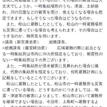
住民に周知徹底できているのか。その場所の耐震性は大
丈夫でしょうか。一時集結場所のうち、津波、土砂崩
れ、川の氾濫などの被害を受け、使えなくなる場合も想
定できます。もしそうなった場合はどうなるのか。
また、松山に避難したとしても、松山の一時避難場所
も災害に遭っている場合も考えられます。その場合はど
うするのか、御所見を伺います。
○議長（新宮康史君） 総務課長。
○総務課長（藤堂耕治君） 広域避難の際に起点とな
る一時集結所は市内に30カ所指定をしており、耐震性の
ない一時集結所は３カ所ございます。
また、一時集結所が浸水被害に見舞われた場合に備
え、代替の集結所を指定をしており、住民避難計画にも
記載をしているところでございます。
松山に避難したとしても、松山市の一時避難所も災害
に遭っている場合、どうするのかにつきましては、地
震・津波等の被害によりまして、松山市において避難所
を確保できない場合は、今治市、上島町へ避難するよ