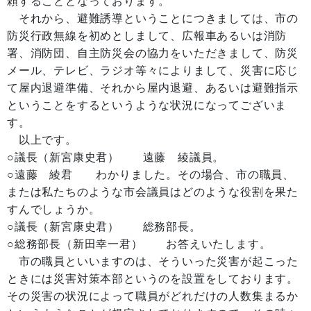
頼することとなっております。
それから、避難誘導ということにつきましては、市の
防災行政無線を初めとしまして、広報車あるいは消防
署、消防団、自主防災会の協力をいただきまして、防災
メール、テレビ、ラジオ等々によりまして、災害に応じ
て屋内退避準備、それから屋内退避、あるいは避難指示
ということをするというような状況になってございま
す。
以上です。
○議長（新宮康史君） 遠藤 綾議員。
○遠藤 綾君 わかりました。その場合、市の職員、
または私たちのような市会議員はどのような役割を果た
すんでしょうか。
○議長（新宮康史君） 総務部長。
○総務部長（新田幸一君） お答えいたします。
市の職員といいますのは、そういった災害が起こった
ときには災害対策本部というのを設置をしております。
その災害の状況によって職員がどれだけの人数集まるか