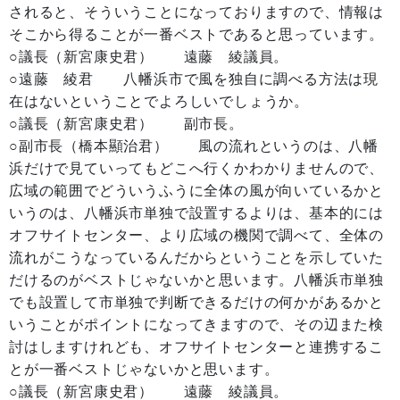
されると、そういうことになっておりますので、情報は
そこから得ることが一番ベストであると思っています。
○議長（新宮康史君） 遠藤 綾議員。
○遠藤 綾君 八幡浜市で風を独自に調べる方法は現
在はないということでよろしいでしょうか。
○議長（新宮康史君） 副市長。
○副市長（橋本顯治君） 風の流れというのは、八幡
浜だけで見ていってもどこへ行くかわかりませんので、
広域の範囲でどういうふうに全体の風が向いているかと
いうのは、八幡浜市単独で設置するよりは、基本的には
オフサイトセンター、より広域の機関で調べて、全体の
流れがこうなっているんだからということを示していた
だけるのがベストじゃないかと思います。八幡浜市単独
でも設置して市単独で判断できるだけの何かがあるかと
いうことがポイントになってきますので、その辺また検
討はしますけれども、オフサイトセンターと連携するこ
とが一番ベストじゃないかと思います。
○議長（新宮康史君） 遠藤 綾議員。