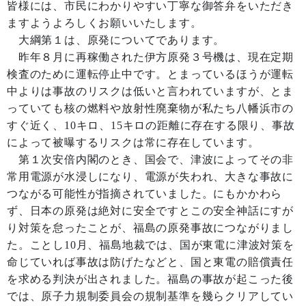
皆様には、市民にわかりやすい丁寧な御答弁をいただき
ますようよろしくお願いいたします。
大綱第１は、原発についてであります。
昨年８月に再稼働された伊方原発３号機は、現在定期
検査のために運転停止中です。とまっているほうが運転
中よりは事故のリスクは低いと言われていますが、とま
っていても核の燃料や放射性廃棄物が私たち八幡浜市の
すぐ近く、10キロ、15キロの距離に存在する限り、事故
によって被曝するリスクは常に存在しています。
第１次安倍内閣のとき、国会で、津波によってその非
常用電源が水浸しになり、電源が失われ、大きな事故に
つながる可能性が指摘されていました。にもかかわら
ず、日本の原発は絶対に安全ですとこの安全神話にすが
り対策を怠ったことが、福島の原発事故につながりまし
た。ことし10月、福島地裁では、国が東電に津波対策を
命じていれば事故は防げたなどと、国と東電の賠償責任
を求める判決が出されました。福島の事故が起こった後
では、原子力規制委員会の規制基準を幾らクリアしてい