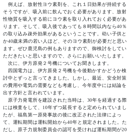
例えば、放射性ヨウ素剤を、これ１日効果が持続する
そうですが、吸入前に飲んでおく必要があります、放射
性物質を吸入する前にヨウ素を取り入れておく必要があ
ります。そして、吸入後であっても８時間以内なら40％
の取り込み疎外効果があるということです。幼い子供と
か40歳未満の若い人ほど、そのヨウ素剤が必要だと思い
ます。ぜひ鹿児島の例もありますので、御検討をしてい
ただきたいと思いますので、さらにお願いいたします。
次に、伊方原発２号機についてお聞きします。
四国電力は、伊方原発２号機を今後動かすかどうか検
討中とずっと言ってきました。しかし、最近、安全対策
の費用や電気の需要なども考慮し、今年度中には結論を
出す方針と言われています。
原子力発電所を建設された当時は、30年を経過する際
には検査をして、10年ずつ延長すると定められていまし
たが、福島第一原発事故の後に改正された法律によっ
て、運転期間は運転開始から40年と規定されました。た
だし、原子力規制委員会の認可を受ければ運転期間が20