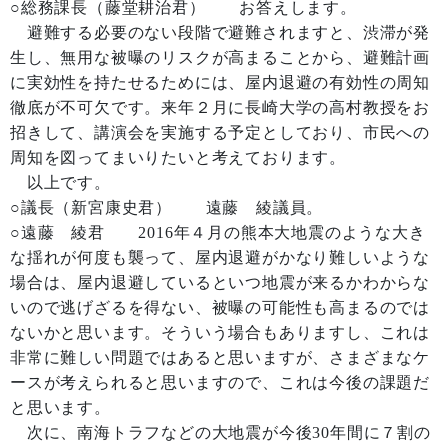
○総務課長（藤堂耕治君） お答えします。
避難する必要のない段階で避難されますと、渋滞が発
生し、無用な被曝のリスクが高まることから、避難計画
に実効性を持たせるためには、屋内退避の有効性の周知
徹底が不可欠です。来年２月に長崎大学の高村教授をお
招きして、講演会を実施する予定としており、市民への
周知を図ってまいりたいと考えております。
以上です。
○議長（新宮康史君） 遠藤 綾議員。
○遠藤 綾君 2016年４月の熊本大地震のような大き
な揺れが何度も襲って、屋内退避がかなり難しいような
場合は、屋内退避しているといつ地震が来るかわからな
いので逃げざるを得ない、被曝の可能性も高まるのでは
ないかと思います。そういう場合もありますし、これは
非常に難しい問題ではあると思いますが、さまざまなケ
ースが考えられると思いますので、これは今後の課題だ
と思います。
次に、南海トラフなどの大地震が今後30年間に７割の