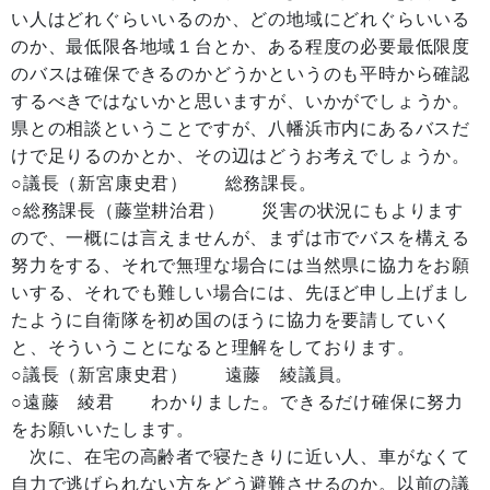
い人はどれぐらいいるのか、どの地域にどれぐらいいる
のか、最低限各地域１台とか、ある程度の必要最低限度
のバスは確保できるのかどうかというのも平時から確認
するべきではないかと思いますが、いかがでしょうか。
県との相談ということですが、八幡浜市内にあるバスだ
けで足りるのかとか、その辺はどうお考えでしょうか。
○議長（新宮康史君） 総務課長。
○総務課長（藤堂耕治君） 災害の状況にもよります
ので、一概には言えませんが、まずは市でバスを構える
努力をする、それで無理な場合には当然県に協力をお願
いする、それでも難しい場合には、先ほど申し上げまし
たように自衛隊を初め国のほうに協力を要請していく
と、そういうことになると理解をしております。
○議長（新宮康史君） 遠藤 綾議員。
○遠藤 綾君 わかりました。できるだけ確保に努力
をお願いいたします。
次に、在宅の高齢者で寝たきりに近い人、車がなくて
自力で逃げられない方をどう避難させるのか。以前の議