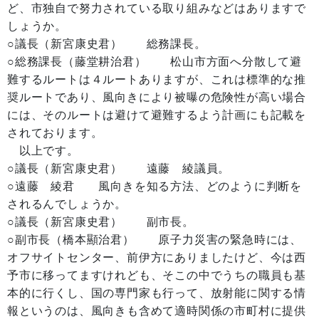
ど、市独自で努力されている取り組みなどはありますで
しょうか。
○議長（新宮康史君） 総務課長。
○総務課長（藤堂耕治君） 松山市方面へ分散して避
難するルートは４ルートありますが、これは標準的な推
奨ルートであり、風向きにより被曝の危険性が高い場合
には、そのルートは避けて避難するよう計画にも記載を
されております。
以上です。
○議長（新宮康史君） 遠藤 綾議員。
○遠藤 綾君 風向きを知る方法、どのように判断を
されるんでしょうか。
○議長（新宮康史君） 副市長。
○副市長（橋本顯治君） 原子力災害の緊急時には、
オフサイトセンター、前伊方にありましたけど、今は西
予市に移ってますけれども、そこの中でうちの職員も基
本的に行くし、国の専門家も行って、放射能に関する情
報というのは、風向きも含めて適時関係の市町村に提供