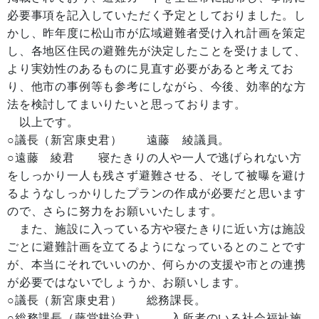
必要事項を記入していただく予定としておりました。し
かし、昨年度に松山市が広域避難者受け入れ計画を策定
し、各地区住民の避難先が決定したことを受けまして、
より実効性のあるものに見直す必要があると考えてお
り、他市の事例等も参考にしながら、今後、効率的な方
法を検討してまいりたいと思っております。
以上です。
○議長（新宮康史君） 遠藤 綾議員。
○遠藤 綾君 寝たきりの人や一人で逃げられない方
をしっかり一人も残さず避難させる、そして被曝を避け
るようなしっかりしたプランの作成が必要だと思います
ので、さらに努力をお願いいたします。
また、施設に入っている方や寝たきりに近い方は施設
ごとに避難計画を立てるようになっているとのことです
が、本当にそれでいいのか、何らかの支援や市との連携
が必要ではないでしょうか、お願いします。
○議長（新宮康史君） 総務課長。
○総務課長（藤堂耕治君） 入所者のいる社会福祉施