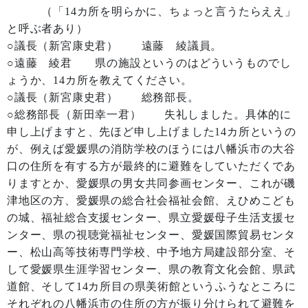
（「14カ所を明らかに、ちょっと言うたらええ」
と呼ぶ者あり）
○議長（新宮康史君） 遠藤 綾議員。
○遠藤 綾君 県の施設というのはどういうものでし
ょうか、14カ所を教えてください。
○議長（新宮康史君） 総務部長。
○総務部長（新田幸一君） 失礼しました。具体的に
申し上げますと、先ほど申し上げました14カ所というの
が、例えば愛媛県の消防学校のほうには八幡浜市の大谷
口の住所を有する方が最終的に避難をしていただくであ
りますとか、愛媛県の男女共同参画センター、これが磯
津地区の方、愛媛県の総合社会福祉会館、えひめこども
の城、福祉総合支援センター、県立愛媛母子生活支援セ
ンター、県の視聴覚福祉センター、愛媛国際貿易センタ
ー、松山高等技術専門学校、中予地方局建設部分室、そ
して愛媛県生涯学習センター、県の教育文化会館、県武
道館、そして14カ所目の県美術館というふうなところに
それぞれの八幡浜市の住所の方が振り分けられて避難を