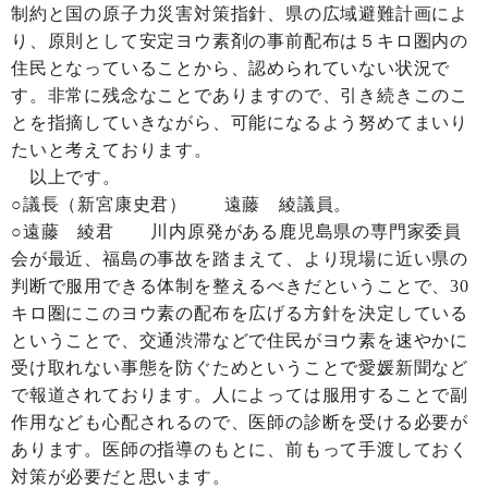
制約と国の原子力災害対策指針、県の広域避難計画によ
り、原則として安定ヨウ素剤の事前配布は５キロ圏内の
住民となっていることから、認められていない状況で
す。非常に残念なことでありますので、引き続きこのこ
とを指摘していきながら、可能になるよう努めてまいり
たいと考えております。
以上です。
○議長（新宮康史君） 遠藤 綾議員。
○遠藤 綾君 川内原発がある鹿児島県の専門家委員
会が最近、福島の事故を踏まえて、より現場に近い県の
判断で服用できる体制を整えるべきだということで、30
キロ圏にこのヨウ素の配布を広げる方針を決定している
ということで、交通渋滞などで住民がヨウ素を速やかに
受け取れない事態を防ぐためということで愛媛新聞など
で報道されております。人によっては服用することで副
作用なども心配されるので、医師の診断を受ける必要が
あります。医師の指導のもとに、前もって手渡しておく
対策が必要だと思います。