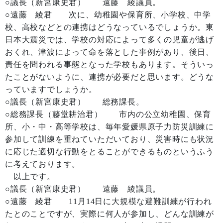
○議長（新宮康史君） 遠藤 綾議員。
○遠藤 綾君 次に、幼稚園や保育所、小学校、中学
校、高校などとの連携はどうなっているでしょうか。東
日本大震災では、学校の対応によって多くの児童が逃げ
おくれ、津波によって命を落とした事例があり、後日、
責任を問われる事態となった学校もあります。そういっ
たことがないように、連携が必要だと思います。どうな
っていますでしょうか。
○議長（新宮康史君） 総務課長。
○総務課長（藤堂耕治君） 市内の公立幼稚園、保育
所、小・中・高等学校は、毎年愛媛県原子力防災訓練に
参加して訓練を重ねていただいており、災害時にも状況
に応じた適切な行動をとることができるものというふう
に考えております。
以上です。
○議長（新宮康史君） 遠藤 綾議員。
○遠藤 綾君 11月14日に大規模な避難訓練が行われ
たとのことですが、実際に何人が参加し、どんな訓練が