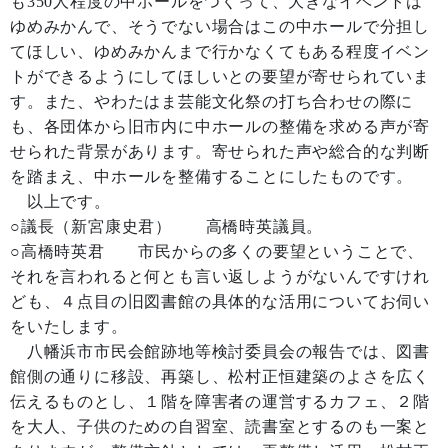
も350人程度の中ホールをつくって、大きなイベントは
ゆめみかんで、そうでない場合はこの中ホールで分担し
てほしい、ゆめみかんまで行かなくてもある程度イベン
トができるようにしてほしいとの要望が寄せられていま
す。また、やわたはま芸能文化祭の打ち合わせの際に
も、各団体から旧市内に中ホールの整備を求める声が寄
せられた背景があります。寄せられた声や総合的な判断
を踏まえ、中ホールを整備することにしたものです。
以上です。
○議長（新宮康史君） 高橋時英議員。
○高橋時英君 市民からの多くの要望ということで、
それを言われると何とも言い返しようがないんですけれ
ども、４点目の旧図書館の具体的な活用についてお伺い
をいたします。
八幡浜市市民会館跡地等検討委員会の報告では、図書
館側の通りに移設、再築し、松村正恒建築のよさを広く
伝えるものとし、１階を障害者の運営するカフェ、２階
を大人、子供のための自習室、読書室とするのも一案と