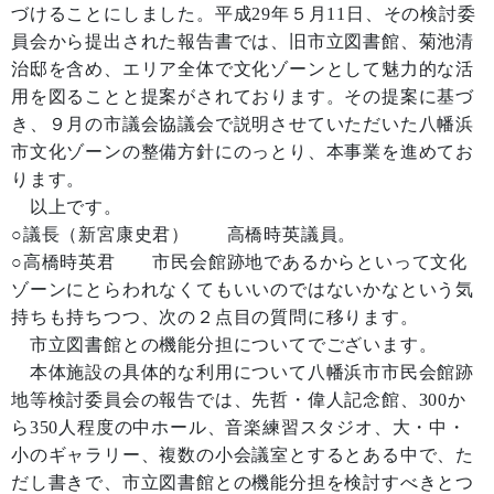
づけることにしました。平成29年５月11日、その検討委
員会から提出された報告書では、旧市立図書館、菊池清
治邸を含め、エリア全体で文化ゾーンとして魅力的な活
用を図ることと提案がされております。その提案に基づ
き、９月の市議会協議会で説明させていただいた八幡浜
市文化ゾーンの整備方針にのっとり、本事業を進めてお
ります。
以上です。
○議長（新宮康史君） 高橋時英議員。
○高橋時英君 市民会館跡地であるからといって文化
ゾーンにとらわれなくてもいいのではないかなという気
持ちも持ちつつ、次の２点目の質問に移ります。
市立図書館との機能分担についてでございます。
本体施設の具体的な利用について八幡浜市市民会館跡
地等検討委員会の報告では、先哲・偉人記念館、300か
ら350人程度の中ホール、音楽練習スタジオ、大・中・
小のギャラリー、複数の小会議室とするとある中で、た
だし書きで、市立図書館との機能分担を検討すべきとつ