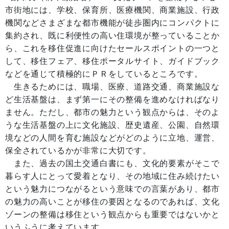
市街地には、学校、保育所、医療機関、商業施設、行政
機関などさまざまな都市機能が徒歩圏内にコンパクトに
集約され、既に利便性の高い住環境が整っていることか
ら、これを移住促進に向けたセールスポイントの一つと
して、移住フェア、移住ポータルサイト、ガイドブック
などを通じて積極的にＰＲをしているところです。
生きるためには、職場、医療、道路交通、商業施設な
ど生活基盤は、まず第一にその整備を進めなければなり
ません。ただし、都市の魅力という観点からは、そのよ
うな生活基盤の上に文化施設、歴史遺産、公園、自然環
境などの人間を育む施設などがどのように立地、運営、
保全されているかが非常に大切です。
また、過去の国土交通白書にも、文化的要素がそこで
暮らす人にとって愛着となり、その地域に住み続けたい
という魅力につながるという意味での言葉があり、都市
の魅力の高いことが移住の要因となるのであれば、文化
ゾーンの整備は移住という観点からも重要ではないかと
いうふうに考えています。