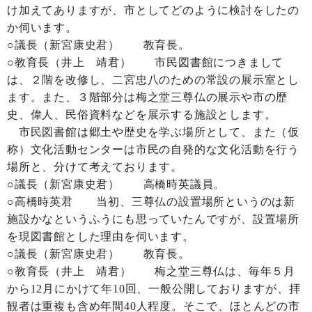
け加えてありますが、市としてどのように検討をしたの
か伺います。
○議長（新宮康史君） 教育長。
○教育長（井上 靖君） 市民図書館につきまして
は、２階を改修し、二宮忠八のための常設の展示室とし
ます。また、３階部分は梅之堂三尊仏の展示や市の歴
史、偉人、民俗資料などを展示する施設とします。
市民図書館は郷土や歴史を学ぶ場所として、また（仮
称）文化活動センターは市民の自発的な文化活動を行う
場所と、分けて考えております。
○議長（新宮康史君） 高橋時英議員。
○高橋時英君 当初、三尊仏の設置場所というのは新
施設かなというふうにも思っていたんですが、設置場所
を現図書館とした理由を伺います。
○議長（新宮康史君） 教育長。
○教育長（井上 靖君） 梅之堂三尊仏は、毎年５月
から12月にかけて年10回、一般公開しておりますが、拝
観者は重複も含め年間40人程度。そこで、ほとんどの市