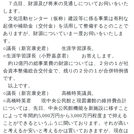
７点目、財源及び将来の見通しについてお伺いをいた
します。
文化活動センター（仮称）建設等に係る事業は有利な
起債や補助金（交付金）を活用して整備するとのことで
ありますが、財源についていま一度お伺いをいたしま
す。
○議長（新宮康史君） 生涯学習課長。
○生涯学習課長（小野嘉彦君） お答えします。
約12億円の総事業費の財源については、２分の１が社
会資本整備総合交付金で、残りの２分の１が合併特例債
です。
以上です。
○議長（新宮康史君） 高橋時英議員。
○高橋時英君 現中央公民館と現図書館の維持費合計
については、先日、中央公民館機能を新施設に移すこと
によって年間約5,000万円から3,000万円程度まで抑える
ことができるというふうに聞いております。それが高い
と考えるか安いと考えるかは置いておきますが、現在は