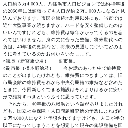
人口約３万4,000人、八幡浜市人口ビジョンでは約40年後
の2060年には頑張っても人口が約２万1,000人になると見
込んでおります。市民会館跡地利用以外にも、当市では
近年大型事業が続きますが、ハードを安く整備したのは
いいんですけれども、維持費は毎年かかってくるのを忘
れてはいけません。身の丈に合った整備、将来世代への
負担、40年後の更新など、将来の見通しについてどのよ
うに考えているのかお伺いをいたします。
○議長（新宮康史君） 副市長。
○副市長（橋本顯治君） 今お話のあった中で維持費
のことが出ましたけれども、維持費につきましては、旧
市民会館の維持費それから中央公民館の維持など含めた
ときに、今回新しくできる施設はそれよりはるかに安い
形で維持すべきというふうに思っています。
それから、40年後の八幡浜という話がありましたけれ
ども、国立社会保障・人口問題研究所の予想によれば約
１万4,000人になると予想されてますけども、人口が半分
以下になってしまうことを想定して現在の施設整備を図