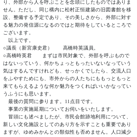
り、外部から人を呼ぶことを念頭にしたものではありま
せん。ただし、同じ構内に松村正恒建築の旧図書館を移
設、整備する予定であり、その美しさから、外部に対す
る魅力の発信源になるのではと期待をしているところで
ございます。
以上です。
○議長（新宮康史君） 高橋時英議員。
○高橋時英君 まずは市民対象で、外部を呼ぶもので
はないっていう、何かちょっともったいないなっていう
気はするんですけれども、せっかくでしたら、交流人口
をふやすためにも、市外からの人たちにももっともっと
来てもらえるような何か魅力をつくればいいかなってい
うふうにも思います。
最後の質問に参ります。11点目です。
事業の実施延期についてお伺いをいたします。
冒頭にも述べましたが、市民会館跡地利用について、
新しい文化施設としてのあり方を示すことも重要であり
ますが、ゆめみかんとの類似性も否めません。人口減少