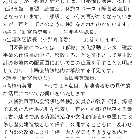
ありますが、整備方針としては、再整備し活用、松村正
恒記念館、自習・読書室、休憩スペース（障害者雇用）
となっています。「移設」という文言がなくなっていま
すが、市としてどのように検討をされたのか伺います。
○議長（新宮康史君） 生涯学習課長。
○生涯学習課長（小野嘉彦君） お答えします。
旧図書館については、（仮称）文化活動センター建設
事業の仕様書の中で、移設することを前提として基本設
計の敷地内の配置図においてこの位置を示すことと明記
しており、市民会館跡地内に移設する予定です。
○議長（新宮康史君） 高橋時英議員。
○高橋時英君 それでは５点目、菊池清治邸の具体的
な活用についてお伺いをいたします。
八幡浜市市民会館跡地等検討委員会の報告では、海運
で栄えた八幡浜の町を代表し、市内中心部で現存する最
も古い建物である菊池清治邸を文化的価値を尊重して改
修し歴史建造物として保存、公開するとともに、あわせ
て内部の改修により子供、大人が集えるような案内所、