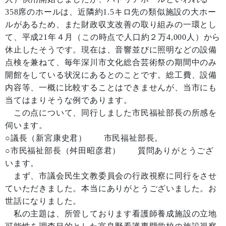
358席のホールは、近隣約1.5キロ先の類似施設の大ホー
ルがあるため、また財政収支改善の取り組みの一環とし
て、平成21年４月（この時点で人口約２万4,000人）から
休止したそうです。現在は、音響並びに照明などの設備
点検を兼ねて、毎年深川市文化総合芸術祭の期間中のみ
開館をしている状況にあるとのことです。総工費、設備
内容等、一概に比較することはできませんが、当市にも
当てはまりそうな例であります。
この点について、同行しました市民福祉部長の所感を
伺います。
○議長（新宮康史君） 市民福祉部長。
○市民福祉部長（舛田昭彦君） 質問ありがとうござ
います。
まず、市議会民生文教委員会の行政視察に同行をさせ
ていただきました。本当にありがとうございました。お
世話になりました。
私の主題は、所管しております看護師養成施設の立地