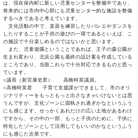
は、現在保内町に新しい児童センターを整備中であり、
将来的には市内中心部にも児童センター的な施設を整備
するべきであると考えています。
文化活動の中で、楽器を練習したりバレエやダンスを
したりすることが子供の遊びの一環であるといえば、こ
の施設で十分楽しめるのではないかと思います。
また、児童遊園ということであれば、王子の森公園が
生まれ変わり、北浜公園も最終の設計案を作成している
ところであり、当面これらで十分対応できるものと思っ
ています。
○議長（新宮康史君） 高橋時英議員。
○高橋時英君 子育て支援課ができまして、市のオリ
ジナリティーをもっともっと出さなきゃいけないとは思
うんですが、文化ゾーンに固執され過ぎかなというふう
にも感じます。せっかくあれだけの広い土地があるわけ
ですから、その中の一部、もっと子供のために、子供に
特化したゾーンとして活用してもいいのかなというふう
にも感じた次第です。