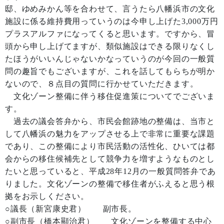
邸、ゆめみかん等を合わせて、言うたら八幡浜市の文化
施設に係る維持費用っていうのは今申し上げた3,000万円
プラスアルファになってくると思います。ですから、冒
頭から申し上げてますが、類似施設はできる限りなくし
たほうがいいんじゃないかなっていうのが今回の一般質
問の趣旨でもございますが、これを話してもらちが明か
ないので、８点目の質問に行かせていただきます。
文化ゾーン整備に伴う移住促進策についてでございま
す。
過去の議会答弁から、市民会館跡地の整備は、当市と
して八幡浜の魅力をアップさせる上で非常に重要な課題
であり、この整備により市民活動の活性化、ひいては都
会からの移住候補先として競争力を増すようなものとし
たいと思っていると、平成28年12月の一般質問答弁であ
りました。文化ゾーンの整備で移住者がふえると思う根
拠をお示しください。
○議長（新宮康史君） 副市長。
○副市長（橋本顯治君） 文化ゾーンを整備する中心