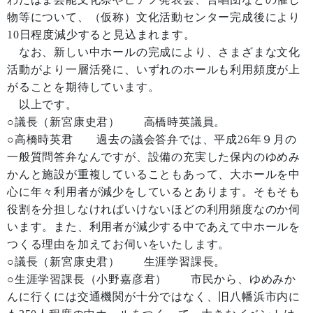
物等について、（仮称）文化活動センター完成後により
10日程度減少すると見込まれます。
なお、新しい中ホールの完成により、さまざまな文化
活動がより一層活発に、いずれのホールも利用頻度が上
がることを期待しています。
以上です。
○議長（新宮康史君） 高橋時英議員。
○高橋時英君 過去の議会答弁では、平成26年９月の
一般質問答弁なんですが、設備の充実した保内のゆめみ
かんと施設が重複していることもあって、大ホールを中
心に年々利用者が減少をしているとあります。そもそも
役割を分担しなければいけないほどの利用頻度なのか伺
います。また、利用者が減少する中であえて中ホールを
つくる理由を加えてお伺いをいたします。
○議長（新宮康史君） 生涯学習課長。
○生涯学習課長（小野嘉彦君） 市民から、ゆめみか
んに行くには交通機関が十分ではなく、旧八幡浜市内に