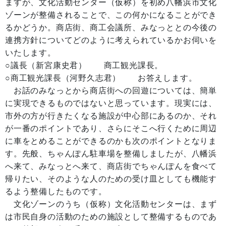
ますが、文化活動センター（仮称）を初め八幡浜市文化
ゾーンが整備されることで、この何かになることができ
るかどうか。商店街、商工会議所、みなっととの今後の
連携方針についてどのように考えられているかお伺いを
いたします。
○議長（新宮康史君） 商工観光課長。
○商工観光課長（河野久志君） お答えします。
お話のみなっとから商店街への回遊については、簡単
に実現できるものではないと思っています。現実には、
市外の方が行きたくなる施設が中心部にあるのか、それ
が一番のポイントであり、さらにそこへ行くために周辺
に車をとめることができるのかも次のポイントとなりま
す。先般、ちゃんぽん駐車場を整備しましたが、八幡浜
へ来て、みなっとへ来て、商店街でちゃんぽんを食べて
帰りたい、そのような人のための受け皿としても機能す
るよう整備したものです。
文化ゾーンのうち（仮称）文化活動センターは、まず
は市民自身の活動のための施設として整備するものであ