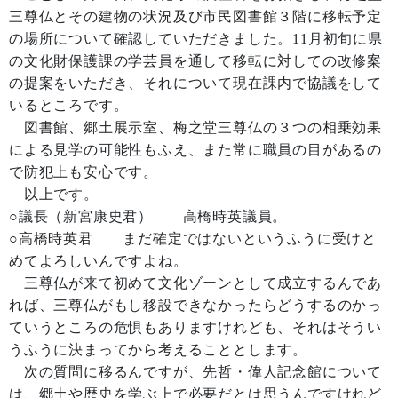
三尊仏とその建物の状況及び市民図書館３階に移転予定
の場所について確認していただきました。11月初旬に県
の文化財保護課の学芸員を通して移転に対しての改修案
の提案をいただき、それについて現在課内で協議をして
いるところです。
図書館、郷土展示室、梅之堂三尊仏の３つの相乗効果
による見学の可能性もふえ、また常に職員の目があるの
で防犯上も安心です。
以上です。
○議長（新宮康史君） 高橋時英議員。
○高橋時英君 まだ確定ではないというふうに受けと
めてよろしいんですよね。
三尊仏が来て初めて文化ゾーンとして成立するんであ
れば、三尊仏がもし移設できなかったらどうするのかっ
ていうところの危惧もありますけれども、それはそうい
うふうに決まってから考えることとします。
次の質問に移るんですが、先哲・偉人記念館について
は、郷土や歴史を学ぶ上で必要だとは思うんですけれど