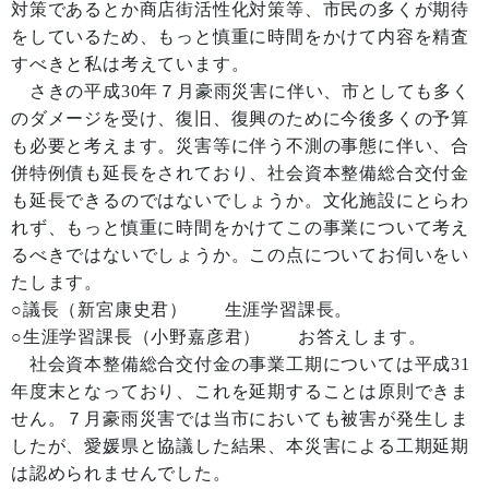
対策であるとか商店街活性化対策等、市民の多くが期待
をしているため、もっと慎重に時間をかけて内容を精査
すべきと私は考えています。
さきの平成30年７月豪雨災害に伴い、市としても多く
のダメージを受け、復旧、復興のために今後多くの予算
も必要と考えます。災害等に伴う不測の事態に伴い、合
併特例債も延長をされており、社会資本整備総合交付金
も延長できるのではないでしょうか。文化施設にとらわ
れず、もっと慎重に時間をかけてこの事業について考え
るべきではないでしょうか。この点についてお伺いをい
たします。
○議長（新宮康史君） 生涯学習課長。
○生涯学習課長（小野嘉彦君） お答えします。
社会資本整備総合交付金の事業工期については平成31
年度末となっており、これを延期することは原則できま
せん。７月豪雨災害では当市においても被害が発生しま
したが、愛媛県と協議した結果、本災害による工期延期
は認められませんでした。