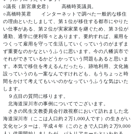
○議長（新宮康史君） 高橋時英議員。
○高橋時英君 インターネットで調べた一般的な移住
の理由といたしまして、第１位が移住する都市にやりた
い仕事がある、第２位が実家家業を継ぐため、第３位が
通勤、通学に便利等々とあります。要約すれば、雇用を
つくって雇用を守って生活していくっていうのがまずま
ず重要なのかなというふうに思います。今の八幡浜市で
それができているかどうかっていう問題もあると思いま
す。本気で移住を考えるんだったら、跡地利用、文化施
設っていうのも一案なんですけれども、もうちょっと時
間をかけて考えてもいいのかなっていうふうな気はいた
します。
９点目の質問に移ります。
北海道深川市の事例についてでございます。
さきの民生文教委員会行政視察において訪れました北
海道深川市（ここは人口約２万1,000人です）の生きがい
文化センターは、平成４年（このときで人口約２万9,000
人）供用開始しましたが、パトリアホールといわれる