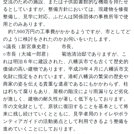
交流のための施設、または子供図書館的な機能を持たせ
るとしていますが、整備方針においては、現建物を修復
整備し、見学に対応。ふだんは関係団体の事務所等で使
用とのみあります。
約7,900万円の工事費がかかるようですが、市としてど
のように検討をされたのかお伺いをいたします。
○議長（新宮康史君） 市長。
○市長（大城一郎君） 菊池清治邸でありますが、こ
れは明治６年に建設された、八幡浜市でも古くて歴史的
価値の高い建物であります。平成29年４月に八幡浜市文
化財に指定をされています。港町八幡浜の繁栄の歴史や
商家の姿を伝える貴重な遺産であるにもかかわらず、柱
は朽ちて腐りもあり、屋根の陥没により雨漏りなど劣化
が激しく、建物の耐久性が著しく低下をしております。
市の文化財として、原状に復旧することを基本として将
来に残し続けていくとともに、見学者用のトイレやボラ
ンティアガイドの活動拠点として利用できるよう整備を
進めていくことにしております。