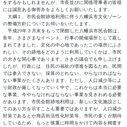
をするかもしれませんが、市長並びに関係理事者の皆様
には誠意ある御答弁をよろしくお願いいたします。
大綱１、市民会館跡地利用に伴う八幡浜市文化ゾーン
の整備方針についてお伺いをいたします。
平成29年３月末をもって閉館した八幡浜市民会館は、
長年、さまざまなイベント、行事の開催場所として親し
まれてきました。文化の中心地であったこの場所にふさ
わしい、その跡地をどのように利用していくかは、市民
の大きな関心事であります。さきの議会でも申し上げま
したが、行政には、住民の福祉の増進を図るため、民間
では参入できない、採算のとれない、やらなければなら
ない事業がたくさんあります。ただし、人口減少等によ
り財政が厳しくなっていく中で、これからは本当に必要
な事業、今やらなければならない事業を見きわめる必要
があります。市民会館跡地利用は、新しい文化施設とし
てのあり方を示すことも重要ではありますが、人口減少
対策であるとか商店街活性化対策等、市民の多くが期待
しているため、もっと慎重に時間をかけて内容を精査す