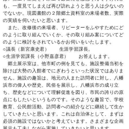
も、一度見てしまえば再び訪れようと思う人は少ないの
でないか。現図書館の２階郷土資料室の来場者数、実際
の実績を伺いたいと思います。
また、改修後の来場者、リピーターをふやすためにど
のように取り組んでいくか、その取り組み案についてど
のように検討をされているかお伺いをいたします。
○議長（新宮康史君） 生涯学習課長。
○生涯学習課長（小野嘉彦君） お答えします。
郷土展示室は、他市町の例を見ても、施設整備当初を
除けば大勢の入館者でにぎわうといった状況ではありま
せん。施設の趣旨は、地元の人また訪問者に対し、八幡
浜市の偉人や歴史、民俗を展示し、八幡浜市の成り立
ち、歴史などについて理解促進を図り、市民の誇りの原
点にもしたいというものです。そのような趣旨で、学校
教育、公民館活動、訪問者への紹介などに継続して生か
していきたいと思います。これは自治体として、まずは
必須の施設ではないかと考えています。さまざまな企画
展示も工夫しながら実施していきたいと思います。