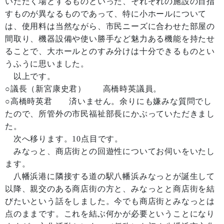
いただく場とするものといった、それぞれの施設の目指
すものが異なるものであって、特に小ホールについて
は、使用料は当然ながら、市民ニーズに合わせた部屋の
間取り、機器設備や使い勝手など魅力ある機能を持たせ
ることで、大ホールとのすみ分けは十分できるものとい
うふうに思いました。
以上です。
○議長（新宮康史君） 高橋時英議員。
○高橋時英君 済いません。余りにも嫌みな質問でし
たので、所管外の市民福祉部長にかぶっていただきまし
た。
次へ移ります。10点目です。
みなっと、商店街との回遊性についてお伺いをいたし
ます。
八幡浜港に隣接する道の駅八幡浜みなっとが誕生して
以降、親交のある商店街の方と、みなっとと商店街を結
びたいという話をしました。今でも商店街とみなっとは
点のままです。これを結ぶ何かが必要ということになり