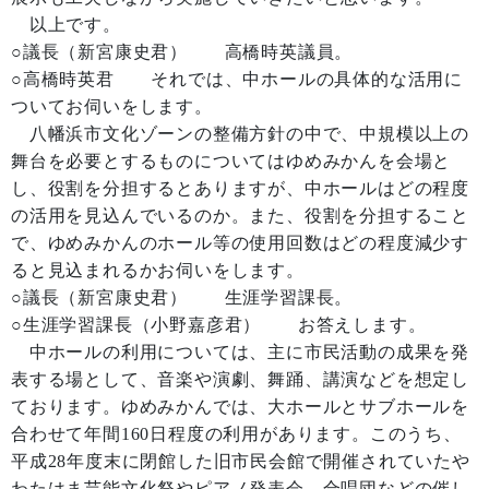
以上です。
○議長（新宮康史君） 高橋時英議員。
○高橋時英君 それでは、中ホールの具体的な活用に
ついてお伺いをします。
八幡浜市文化ゾーンの整備方針の中で、中規模以上の
舞台を必要とするものについてはゆめみかんを会場と
し、役割を分担するとありますが、中ホールはどの程度
の活用を見込んでいるのか。また、役割を分担すること
で、ゆめみかんのホール等の使用回数はどの程度減少す
ると見込まれるかお伺いをします。
○議長（新宮康史君） 生涯学習課長。
○生涯学習課長（小野嘉彦君） お答えします。
中ホールの利用については、主に市民活動の成果を発
表する場として、音楽や演劇、舞踊、講演などを想定し
ております。ゆめみかんでは、大ホールとサブホールを
合わせて年間160日程度の利用があります。このうち、
平成28年度末に閉館した旧市民会館で開催されていたや
わたはま芸能文化祭やピアノ発表会、合唱団などの催し