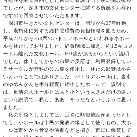
可能性を調査目的とした富良野看護専門学校の施設視察
でしたが、深川市の文化センターに関する所感をお尋ね
ですので回答させていただきます。
深川市生きがい文化センターは、開設から27年経過
し、老朽化に対する維持管理費の負担軽減を図るため、
平成21年から358席のパトリアホールといわれる小ホー
ルを休止しておりました。経費削減に加え、約1.5キロメ
ートル離れた文化ホール、691席があるからという説明
でした。休止してからの市民の反応は、利用登録してい
るサークルが無料の公民館を使用し、休止の影響は小さ
いということではありました。パトリアホールは、当市
のゆめみかんを半分程度に縮小したホールで、説明で
は、近隣の大ホールとは大と小という大きさだけの違い
という説明で、私も、ああ、そうだなというふうに思い
ました。
私の所感としましては、近隣に類似施設があったとし
ても、小ホールは市民の発表の場として使うもの、大ホ
ールは市外から音楽や演劇などを招き、市民に鑑賞して