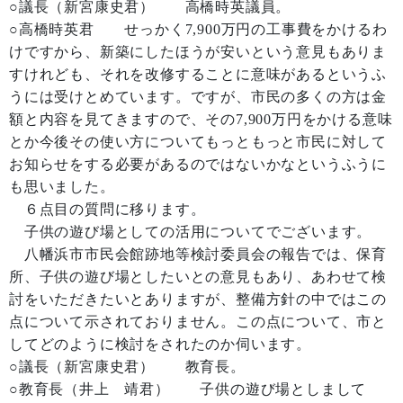
○議長（新宮康史君） 高橋時英議員。
○高橋時英君 せっかく7,900万円の工事費をかけるわ
けですから、新築にしたほうが安いという意見もありま
すけれども、それを改修することに意味があるというふ
うには受けとめています。ですが、市民の多くの方は金
額と内容を見てきますので、その7,900万円をかける意味
とか今後その使い方についてもっともっと市民に対して
お知らせをする必要があるのではないかなというふうに
も思いました。
６点目の質問に移ります。
子供の遊び場としての活用についてでございます。
八幡浜市市民会館跡地等検討委員会の報告では、保育
所、子供の遊び場としたいとの意見もあり、あわせて検
討をいただきたいとありますが、整備方針の中ではこの
点について示されておりません。この点について、市と
してどのように検討をされたのか伺います。
○議長（新宮康史君） 教育長。
○教育長（井上 靖君） 子供の遊び場としまして