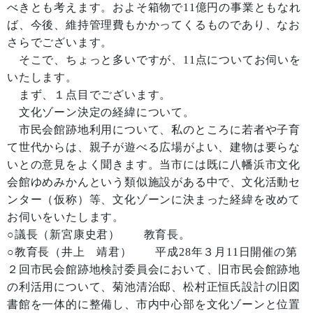
べきとも考えます。およそ箱物で11億円の事業ともなれ
ば、今後、維持管理費もかかってくるものであり、なお
さらでございます。
そこで、ちょっと多いですが、11点についてお伺いを
いたします。
まず、１点目でございます。
文化ゾーン決定の経緯について。
市民会館跡地利用について、私のところに若者や子育
て世代からは、親子が遊べる広場がよい、建物は要らな
いとの意見をよく聞きます。当市には既に八幡浜市文化
会館ゆめみかんという類似施設がある中で、文化活動セ
ンター（仮称）等、文化ゾーンに決まった経緯を改めて
お伺いをいたします。
○議長（新宮康史君） 教育長。
○教育長（井上 靖君） 平成28年３月11日開催の第
２回市民会館跡地検討委員会において、旧市民会館跡地
の利活用について、菊池清治邸、松村正恒氏設計の旧図
書館を一体的に整備し、市内中心部を文化ゾーンと位置