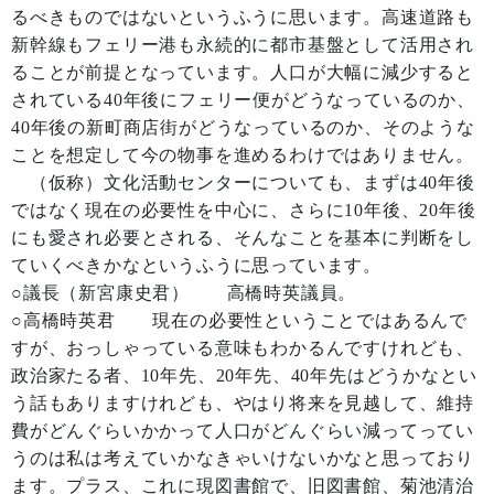
るべきものではないというふうに思います。高速道路も
新幹線もフェリー港も永続的に都市基盤として活用され
ることが前提となっています。人口が大幅に減少すると
されている40年後にフェリー便がどうなっているのか、
40年後の新町商店街がどうなっているのか、そのような
ことを想定して今の物事を進めるわけではありません。
（仮称）文化活動センターについても、まずは40年後
ではなく現在の必要性を中心に、さらに10年後、20年後
にも愛され必要とされる、そんなことを基本に判断をし
ていくべきかなというふうに思っています。
○議長（新宮康史君） 高橋時英議員。
○高橋時英君 現在の必要性ということではあるんで
すが、おっしゃっている意味もわかるんですけれども、
政治家たる者、10年先、20年先、40年先はどうかなとい
う話もありますけれども、やはり将来を見越して、維持
費がどんぐらいかかって人口がどんぐらい減ってってい
うのは私は考えていかなきゃいけないかなと思っており
ます。プラス、これに現図書館で、旧図書館、菊池清治