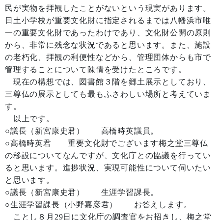
民が実物を拝観したことがないという現実があります。
日土小学校が重要文化財に指定されるまでは八幡浜市唯
一の重要文化財であったわけであり、文化財公開の原則
から、非常に残念な状況であると思います。また、施設
の老朽化、拝観の利便性などから、管理団体からも市で
管理することについて陳情を受けたところです。
現在の構想では、図書館３階を郷土展示としており、
三尊仏の展示としても最もふさわしい場所と考えていま
す。
以上です。
○議長（新宮康史君） 高橋時英議員。
○高橋時英君 重要文化財でございます梅之堂三尊仏
の移設についてなんですが、文化庁との協議を行ってい
ると思います。進捗状況、実現可能性について伺いたい
と思います。
○議長（新宮康史君） 生涯学習課長。
○生涯学習課長（小野嘉彦君） お答えします。
ことし８月29日に文化庁の調査官をお招きし、梅之堂