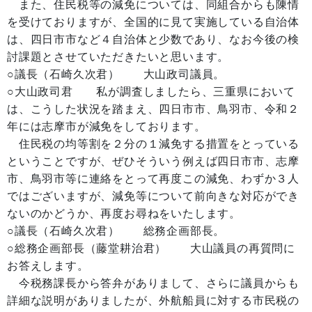
また、住民税等の減免については、同組合からも陳情
を受けておりますが、全国的に見て実施している自治体
は、四日市市など４自治体と少数であり、なお今後の検
討課題とさせていただきたいと思います。
○議長（石崎久次君） 大山政司議員。
○大山政司君 私が調査しましたら、三重県において
は、こうした状況を踏まえ、四日市市、鳥羽市、令和２
年には志摩市が減免をしております。
住民税の均等割を２分の１減免する措置をとっている
ということですが、ぜひそういう例えば四日市市、志摩
市、鳥羽市等に連絡をとって再度この減免、わずか３人
ではございますが、減免等について前向きな対応ができ
ないのかどうか、再度お尋ねをいたします。
○議長（石崎久次君） 総務企画部長。
○総務企画部長（藤堂耕治君） 大山議員の再質問に
お答えします。
今税務課長から答弁がありまして、さらに議員からも
詳細な説明がありましたが、外航船員に対する市民税の