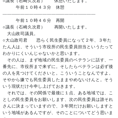
○議長（石崎久次君） 休憩いたします。
午前１０時４３分 休憩
—————————————————————
午前１０時４６分 再開
○議長（石崎久次君） 再開いたします。
大山政司議員。
○大山政司君 恐らく民生委員になって２年、３年た
たん人は、そういう市役所の民生委員担当というたって
わかりにくいんじゃないかと思います。
その人は、まず地域の民生委員のベテランに話す、一
番先に、市役所まで来ずに。そしたらベテランは必ず後
の人を見つけてくださいと。こういうことなんですよ。
そやから嫌でも民生委員したままやめないけんと。そう
いう現状だけ今申し上げておきます。
それでは、その関係で最後に１点、ある地域では、こ
としの民生委員をお願いします、次の民生委員は誰それ
さんに決まっていますので、３年間だけお願いしますと
いう地域があるんですが、そのことについてどう思いま