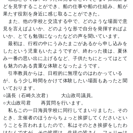
どを見学することができ、船の仕事や船の仕組み、船が
果たす役割を身近に感じ取ることができた。
また、他の学校と交流する中で、どのような場面で意
見を言えばよいか、どのような形で自分を発揮すればよ
いか、とても勉強になったなどの声を聞いています。
最初は、行程の中にうみたまごがあるから申し込みを
したという児童もいたようですが、終わった後は、夏休
み一番の思い出に上げるなど、子供たちにとってはとて
も魅力のある貴重な体験となったようです。
引率教員からは、日程的に無理なのはわかっている
が、もう少し時間をかけて体験したい場面もあったと聞
いております。
○議長（石崎久次君） 大山政司議員。
○大山政司君 再質問を行います。
私もこの一日海員学校に同行してまいりました。その
とき、主催者のほうからちょっと挨拶してくださいとい
うことを言われましたので、私はそのとき挨拶をしたわ
けなんですが、その挨拶は、生徒の皆さん、フェリーは