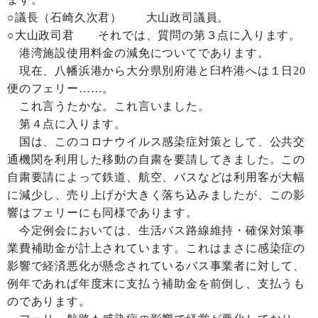
○議長（石崎久次君） 大山政司議員。
○大山政司君 それでは、質問の第３点に入ります。
港湾施設使用料金の減免についてであります。
現在、八幡浜港から大分県別府港と臼杵港へは１日20
便のフェリー……。
これ言うたかな。これ言いました。
第４点に入ります。
国は、このコロナウイルス感染症対策として、公共交
通機関を利用した移動の自粛を要請してきました。この
自粛要請によって鉄道、航空、バスなどは利用客が大幅
に減少し、売り上げが大きく落ち込みましたが、この影
響はフェリーにも同様であります。
今定例会においては、生活バス路線維持・確保対策事
業費補助金が計上されています。これはまさに感染症の
影響で経済悪化が懸念されているバス事業者に対して、
例年であれば年度末に支払う補助金を前倒し、支払うも
のであります。