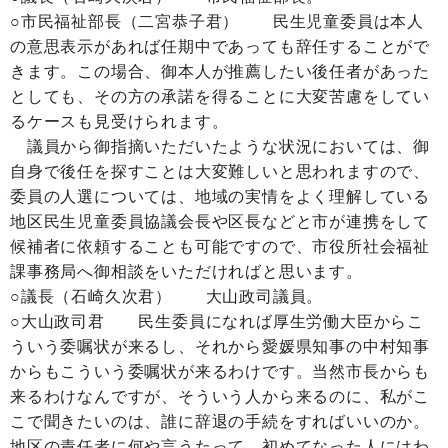
○市民福祉部長（二宮恭子君） 民生児童委員は本人
の意思表示があれば任期中であっても辞任することがで
きます。この場合、御本人が推薦したい後任者があった
としても、その方の承諾を得ることに大変苦慮をしてい
るケースも見受けられます。
議員から御指摘いただいたような状況においては、御
自身で後任を探すことは大変難しいと思われますので、
委員の人選については、地域の実情をよく理解している
地区民生児童委員協議会長や区長などと市が連携をして
候補者に依頼することも可能ですので、市役所社会福祉
課事務局へ御相談をいただければと思います。
○議長（石崎久次君） 大山政司議員。
○大山政司君 民生委員になれば厚生労働大臣からこ
ういう委嘱状が来るし、それから愛媛県知事の中村知事
からもこういう委嘱状が来るわけです。当然市長からも
来るわけなんですが、そういう人から来るのに、私がこ
こで聞きたいのは、誰に辞退の手続をすればいいのか。
地区の責任者に何や言うたって、初めてなった人にはわ