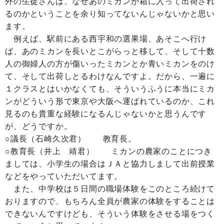
外の生徒さんは、なぜあのミカンが箱に入って出荷され
るのかということを余り知ってないんじゃないかと思い
ます。
例えば、駅前にある西宇和の選果場、あそこへ行け
ば、あのミカンを長いとこがらっと移して、そして十数
人の御婦人の方が傷いったミカンとか青いミカンをのけ
て、そして出荷しとるわけなんですよ。だから、一遍に
１クラスとはいかなくても、そういうふうに本当にミカ
ンがどういう形で東京や大阪へ運ばれているのか、これ
見るのも貴重な経験になるんじゃないかと思うんです
が、どうですか。
○議長（石崎久次君） 教育長。
○教育長（井上 靖君） ミカンの農家のことにつき
ましては、小学生の場合はＪＡと協力しまして出前授業
などをやっていただいてます。
また、中学校は５日間の職場体験をこのところ続けて
おりますので、もちろん全員が農家の体験をすることは
できないんですけども、そういう体験をさせる場をつく