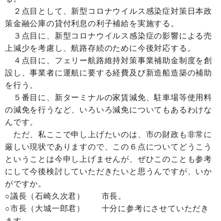
２点目として、新型コロナウイルス感染症対策日本政
策金融公庫の貸付利息の利子補給を実施する。
３点目に、新型コロナウイルス感染症の影響による売
上減少を考慮し、航路存続のために今後対応する。
４点目に、フェリー航路維持対策事業補助金制度を創
設し、事業者に運航に要する経費及び新造船造築の補助
を行う。
５番目に、新ターミナルの家賃減免、駐車場等使用料
の減免を行うなど、いろいろ減免についてもあるわけな
んです。
ただ、私ここで申し上げたいのは、市の財政も非常に
厳しい現状でありますので、この６点についてどうこう
ということは今申し上げませんが、ぜひこのことも参考
にして今後検討していただきたいと思うんですが、いか
がですか。
○議長（石崎久次君） 市長。
○市長（大城一郎君） 十分に参考にさせていただき
ます。