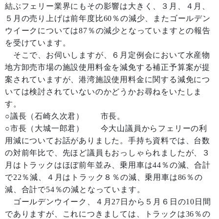
結ぶフェリー業界にもその影響は大きく、３月、４月、
５月の売り上げは前年度比60％の減少、またゴールデン
ウイークについては87％の減少となっていますとの報告
を受けています。
そこで、お伺いしますが、６月定例会において水産物
地方卸売市場の施設使用料金を減免する補正予算案が提
案されていますが、港湾施設使用料金に関する減免につ
いては検討されていないのかどうかお尋ねをいたしま
す。
○議長（石崎久次君） 市長。
○市長（大城一郎君） 今大山議員からフェリーの利
用減についてお話がありました。手持ち資料では、台数
の対前年比で、先ほど議員もおっしゃられましたが、３
月はトラックはほぼ前年並み、乗用車は44％の減、合計
で22％減、４月はトラック８％の減、乗用車は86％の
減、合計で54％の減となっています。
ゴールデンウイーク、４月27日から５月６日の10日間
でありますが、これにつきましては、トラックは36％の