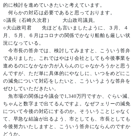
的に検討を進めていきたいと考えています。
何らかの対応は必要であると思っております。
○議長（石崎久次君） 大山政司議員。
○大山政司君 先ほども言いましたように、３月、４
月、５月、６月はコロナの関係でかなり船舶も厳しい状
況になっている。
今市長の答弁では、検討してみますと、こういう答弁
でありました。これではやはり会社としても今後事業を
進めるのになかなか力が入らんのじゃなかろうかと思う
んですが、ただ単に具体的にやなしに、いつをめどにこ
の減免について対応をしたいと、こういうような答弁を
ぜひしていただきたい。
魚市場の関係は今議会で1,340万円ですか、ぐらい減、
ちゃんと数字まで出てるんですよ。なぜフェリーの減免
について今後の対応にするのか。そういうことじゃなく
て、早急な結論が出るよう、市としても、市長としても
今後努力いたしますと、こういう答弁にならんのですか
どうか。