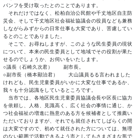
パンフを受け取ったとのことであります。
それだけではなく、松柏自治公民館や千丈地区自主防
災会、そして千丈地区社会福祉協議会の役員なども兼務
しながらみずからの日常仕事も大変であり、苦慮してい
るとのことでありました。
そこで、お尋ねしますが、このような民生委員の現状
について、本来の民生委員として地域でその役割が果た
せるのでしょうか、お伺いをいたします。
○議長（石崎久次君） 副市長。
○副市長（橋本顯治君） 大山議員るる言われました
けれども、民生児童委員がいかに大変な仕事であるか、
我々も十分認識をしているところです。
当市では、各地区民生児童委員協議会長や区長に協力
を依頼し、人格、見識高く、広く社会の事情に通じ、か
つ社会福祉の増進に熱意のある方を候補者として推薦い
ただいておりますが、それでも就任されてしばらくの間
は大変ですので、初めて就任された方については、無理
のない範囲で活動できるよう市としてもさまざまな形で