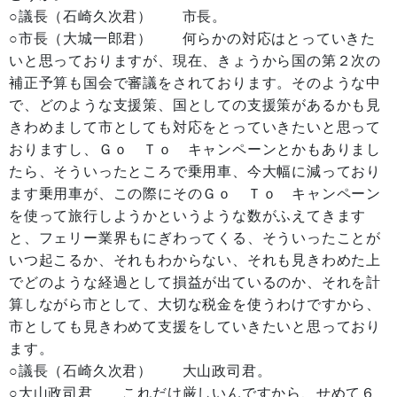
○議長（石崎久次君） 市長。
○市長（大城一郎君） 何らかの対応はとっていきた
いと思っておりますが、現在、きょうから国の第２次の
補正予算も国会で審議をされております。そのような中
で、どのような支援策、国としての支援策があるかも見
きわめまして市としても対応をとっていきたいと思って
おりますし、Ｇｏ Ｔｏ キャンペーンとかもありまし
たら、そういったところで乗用車、今大幅に減っており
ます乗用車が、この際にそのＧｏ Ｔｏ キャンペーン
を使って旅行しようかというような数がふえてきます
と、フェリー業界もにぎわってくる、そういったことが
いつ起こるか、それもわからない、それも見きわめた上
でどのような経過として損益が出ているのか、それを計
算しながら市として、大切な税金を使うわけですから、
市としても見きわめて支援をしていきたいと思っており
ます。
○議長（石崎久次君） 大山政司君。
○大山政司君 これだけ厳しいんですから、せめて６