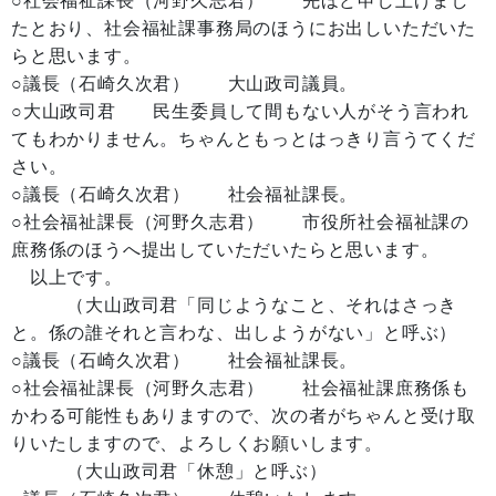
○社会福祉課長（河野久志君） 先ほど申し上げまし
たとおり、社会福祉課事務局のほうにお出しいただいた
らと思います。
○議長（石崎久次君） 大山政司議員。
○大山政司君 民生委員して間もない人がそう言われ
てもわかりません。ちゃんともっとはっきり言うてくだ
さい。
○議長（石崎久次君） 社会福祉課長。
○社会福祉課長（河野久志君） 市役所社会福祉課の
庶務係のほうへ提出していただいたらと思います。
以上です。
（大山政司君「同じようなこと、それはさっき
と。係の誰それと言わな、出しようがない」と呼ぶ）
○議長（石崎久次君） 社会福祉課長。
○社会福祉課長（河野久志君） 社会福祉課庶務係も
かわる可能性もありますので、次の者がちゃんと受け取
りいたしますので、よろしくお願いします。
（大山政司君「休憩」と呼ぶ）