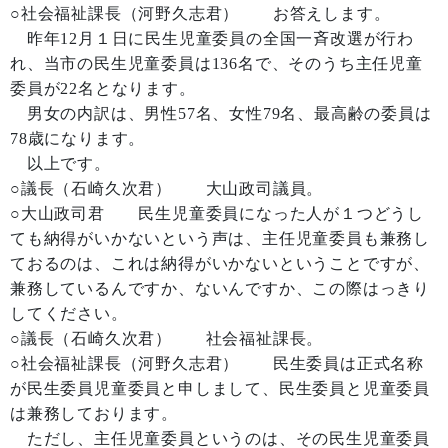
○社会福祉課長（河野久志君） お答えします。
昨年12月１日に民生児童委員の全国一斉改選が行わ
れ、当市の民生児童委員は136名で、そのうち主任児童
委員が22名となります。
男女の内訳は、男性57名、女性79名、最高齢の委員は
78歳になります。
以上です。
○議長（石崎久次君） 大山政司議員。
○大山政司君 民生児童委員になった人が１つどうし
ても納得がいかないという声は、主任児童委員も兼務し
ておるのは、これは納得がいかないということですが、
兼務しているんですか、ないんですか、この際はっきり
してください。
○議長（石崎久次君） 社会福祉課長。
○社会福祉課長（河野久志君） 民生委員は正式名称
が民生委員児童委員と申しまして、民生委員と児童委員
は兼務しております。
ただし、主任児童委員というのは、その民生児童委員