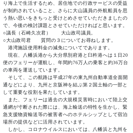
り海上で生活するため、居住地での行政サービスの受益
が制約されていること、さらに大山議員の外航船員を思
う熱い思いをきちっと受けとめさせていただきましたの
で、今後の検討課題とさせていただければと思います。
○議長（石崎久次君） 大山政司議員。
○大山政司君 質問の３についてお尋ねします。
港湾施設使用料金の減免についてであります。
現在、八幡浜港から大分県別府港と臼杵港へは１日20
便のフェリーが運航し、年間約76万人の乗客と約36万台
の車両を運送しています。
そして、この航路は平成27年の東九州自動車道全面開
通などにより、九州と京阪神を結ぶ第２国土軸の一部と
して重要な役割を果たしています。
また、フェリーは過去の大規模災害時において陸上交
通網が寸断された際には、海上輸送の特性を生かし、緊
急支援物資輸送等の被害者へのホテルシップとして宿泊
場所の提供などに活用されています。
しかし、コロナウイルスにおいては、八幡浜と九州を