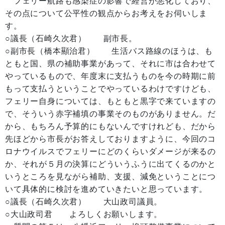
フェリー航路も感染症の影響で経営が悪化しており、
その点について公平性の観点からお考えをお伺いしま
す。
○議長（石崎久次君） 副市長。
○副市長（橋本顯治君） 生活バス路線のほうは、も
ともと国、県の補助事業があって、それに市は合わせて
やっているもので、年度末に支払うものを今の時期に前
もって支払うということでやっているわけですけども、
フェリー自身については、もともと黒字で来ていますの
で、そういう赤字補填の事業そのものがありません。だ
から、もちろん予算的にもないんですけれども、だから
先ほどから市長がお答えしておりますように、今回のコ
ロナウイルスでフェリーにどのくらいダメージが来るの
か、それが５月の決算にどういうふうに出てくるのかと
いうところを見ながら補助、支援、減免ということにつ
いて具体的に検討を進めていきたいと思っています。
○議長（石崎久次君） 大山政司議員。
○大山政司君 よろしくお願いします。