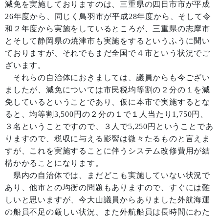
減免を実施しておりますのは、三重県の四日市市が平成
26年度から、同じく鳥羽市が平成28年度から、そして令
和２年度から実施をしているところが、三重県の志摩市
とそして静岡県の焼津市も実施をするというふうに聞い
ておりますが、それでもまだ全国で４市という状況でご
ざいます。
それらの自治体におきましては、議員からも今ござい
ましたが、減免については市民税均等割の２分の１を減
免しているということであり、仮に本市で実施するとな
ると、均等割3,500円の２分の１で１人当たり1,750円、
３名ということですので、３人で5,250円ということであ
りますので、税収に与える影響は微々たるものと言えま
すが、これを実施することに伴うシステム改修費用が結
構かかることになります。
県内の自治体では、まだどこも実施していない状況で
あり、他市との均衡の問題もありますので、すぐには難
しいと思いますが、今大山議員からありました外航海運
の船員不足の厳しい状況、また外航船員は長時間にわた