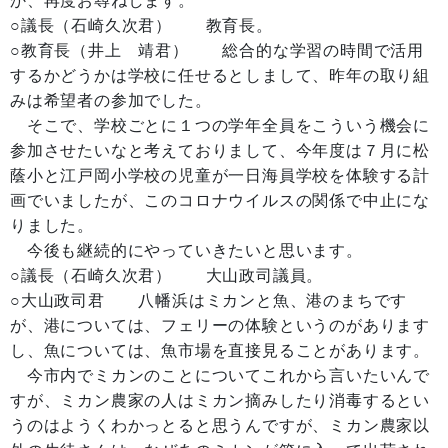
か、再度お尋ねします。
○議長（石崎久次君） 教育長。
○教育長（井上 靖君） 総合的な学習の時間で活用
するかどうかは学校に任せるとしまして、昨年の取り組
みは希望者の参加でした。
そこで、学校ごとに１つの学年全員をこういう機会に
参加させたいなと考えておりまして、今年度は７月に松
蔭小と江戸岡小学校の児童が一日海員学校を体験する計
画でいましたが、このコロナウイルスの関係で中止にな
りました。
今後も継続的にやっていきたいと思います。
○議長（石崎久次君） 大山政司議員。
○大山政司君 八幡浜はミカンと魚、港のまちです
が、港については、フェリーの体験というのがあります
し、魚については、魚市場を直接見ることがあります。
今市内でミカンのことについてこれから言いたいんで
すが、ミカン農家の人はミカン摘みしたり消毒するとい
うのはようくわかっとると思うんですが、ミカン農家以