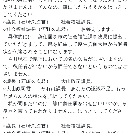
かりませんよ、そんなの。誰にしたらええかをはっきり
してください。
○議長（石崎久次君） 社会福祉課長。
○社会福祉課長（河野久志君） お答えします。
具体的には、辞任届を市の社会福祉課事務局に提出し
ていただきまして、県を経由して厚生労働大臣から解職
状が伝達されることになります。
４月現在で県下において10名の欠員がございますの
で、後任者がいないから辞任できないというものではご
ざいません。
○議長（石崎久次君） 大山政司議員。
○大山政司君 それは課長、あなたの認識不足。もっ
と足らん人の状況を把握してください。
私が聞きたいのは、誰に辞任届を出せばいいのか。事
務局と言ってもわかりませんよ。はっきりしてくださ
い。
○議長（石崎久次君） 社会福祉課長。