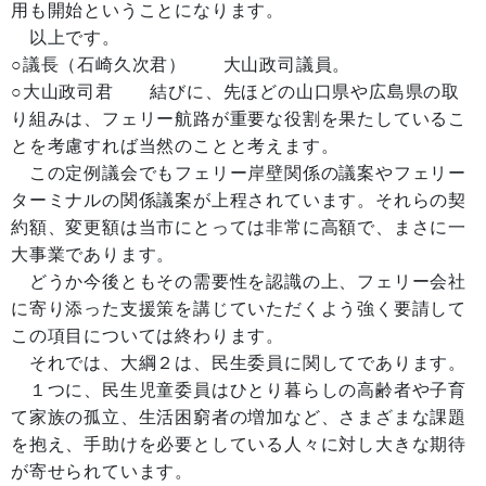
用も開始ということになります。
以上です。
○議長（石崎久次君） 大山政司議員。
○大山政司君 結びに、先ほどの山口県や広島県の取
り組みは、フェリー航路が重要な役割を果たしているこ
とを考慮すれば当然のことと考えます。
この定例議会でもフェリー岸壁関係の議案やフェリー
ターミナルの関係議案が上程されています。それらの契
約額、変更額は当市にとっては非常に高額で、まさに一
大事業であります。
どうか今後ともその需要性を認識の上、フェリー会社
に寄り添った支援策を講じていただくよう強く要請して
この項目については終わります。
それでは、大綱２は、民生委員に関してであります。
１つに、民生児童委員はひとり暮らしの高齢者や子育
て家族の孤立、生活困窮者の増加など、さまざまな課題
を抱え、手助けを必要としている人々に対し大きな期待
が寄せられています。