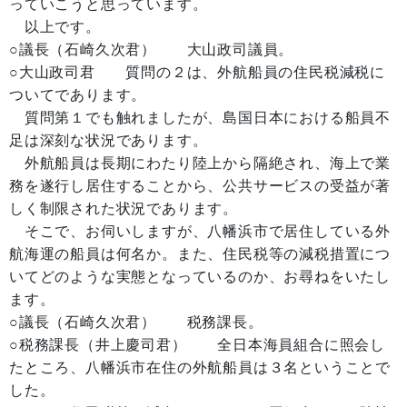
っていこうと思っています。
以上です。
○議長（石崎久次君） 大山政司議員。
○大山政司君 質問の２は、外航船員の住民税減税に
ついてであります。
質問第１でも触れましたが、島国日本における船員不
足は深刻な状況であります。
外航船員は長期にわたり陸上から隔絶され、海上で業
務を遂行し居住することから、公共サービスの受益が著
しく制限された状況であります。
そこで、お伺いしますが、八幡浜市で居住している外
航海運の船員は何名か。また、住民税等の減税措置につ
いてどのような実態となっているのか、お尋ねをいたし
ます。
○議長（石崎久次君） 税務課長。
○税務課長（井上慶司君） 全日本海員組合に照会し
たところ、八幡浜市在住の外航船員は３名ということで
した。