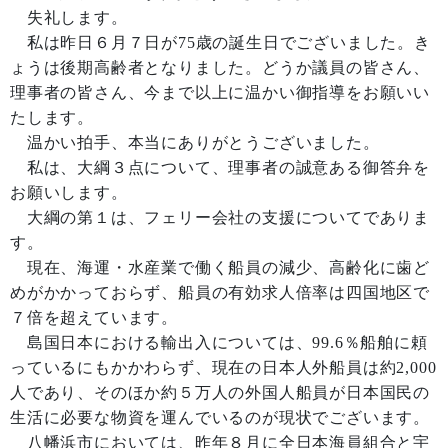
失礼します。
私は昨日６月７日が75歳の誕生日でございました。き
ょうは後期高齢者となりました。どうか議員の皆さん、
理事者の皆さん、今まで以上に温かい御指導をお願いい
たします。
温かい拍手、本当にありがとうございました。
私は、大綱３点について、理事者の誠意ある御答弁を
お願いします。
大綱の第１は、フェリー会社の支援についてでありま
す。
現在、海運・水産業で働く船員の減少、高齢化に歯ど
めがかかっておらず、船員の有効求人倍率は四国地区で
７倍を超えています。
島国日本における輸出入については、99.6％船舶に頼
っているにもかかわらず、現在の日本人外船員は約2,000
人であり、そのほか約５万人の外国人船員が日本国民の
生活に必要な物資を運んでいるのが現状でございます。
八幡浜市においては、昨年８月に全日本海員組合と宇