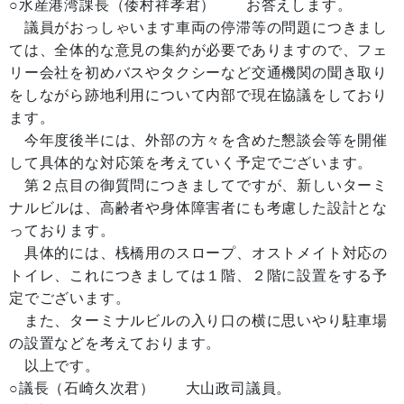
○水産港湾課長（倭村祥孝君） お答えします。
議員がおっしゃいます車両の停滞等の問題につきまし
ては、全体的な意見の集約が必要でありますので、フェ
リー会社を初めバスやタクシーなど交通機関の聞き取り
をしながら跡地利用について内部で現在協議をしており
ます。
今年度後半には、外部の方々を含めた懇談会等を開催
して具体的な対応策を考えていく予定でございます。
第２点目の御質問につきましてですが、新しいターミ
ナルビルは、高齢者や身体障害者にも考慮した設計とな
っております。
具体的には、桟橋用のスロープ、オストメイト対応の
トイレ、これにつきましては１階、２階に設置をする予
定でございます。
また、ターミナルビルの入り口の横に思いやり駐車場
の設置などを考えております。
以上です。
○議長（石崎久次君） 大山政司議員。