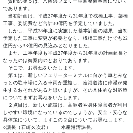
質問の第５は、八幡浜フェリー埠頭整備事業について
であります。
当初計画は、平成27年度から31年度で桟橋工事、架橋
工事、委託費など合計30億円を予定していました。
しかし、平成28年度に実施した基本計画の結果、当初
予定した工事に変更が必要となり、桟橋工事だけでも22
億円から33億円の見込みとなりました。
また、工事年度も平成27年度から31年度の計画延長と
なったのは御案内のとおりであります。
そこで、お尋ねをいたします。
第１は、新しいフェリーターミナルに向かう車とみな
っとの駐車場に入る車両が重複し、臨港道路に停滞が発
生するおそれがあると思いますが、その具体的な対応策
についてまずお尋ねをいたします。
２点目は、新しい施設は、高齢者や身体障害者が利用
しやすい環境になっているのでしょうか。安全・安心な
具体策について、まずこの２点についてお尋ねします。
○議長（石崎久次君） 水産港湾課長。