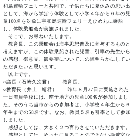
和島運輸フェリーと共同で、子供たちに夏休みの思い出
として、海から学ぼう体験として小学４年から６年の児
童100名を対象に宇和島運輸フェリーえひめ丸に乗船
し、体験乗船会が実施されました。
そこで、お尋ねいたします。
教育長、この乗船会は海事思想普及に寄与するものと
考えますが、この体験乗船された児童、引率の先生から
の感想、御意見、御要望についてこの際明らかにしてい
ただきたいと思います。
以上です。
○議長（石崎久次君） 教育長。
○教育長（井上 靖君） 昨年８月27日に実施された
一日海員学校には、南予地方の児童100名が参加しまし
た。そのうち当市からの参加者は、小学校４年生から６
年生までの58名です。なお、教員５名も引率として参加
しました。
感想としては、大きく２つ言わさせていただきます。
感想としては、めったに見ることのできない操舵室な