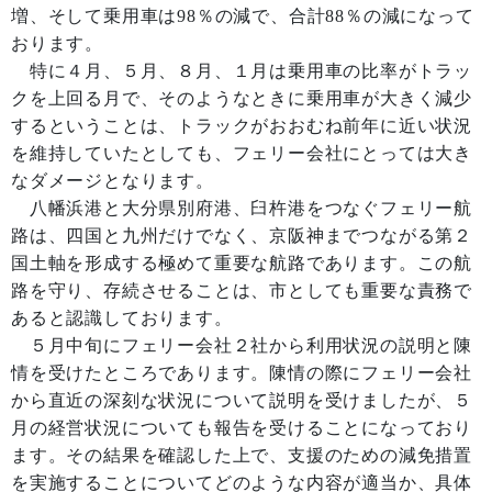
増、そして乗用車は98％の減で、合計88％の減になって
おります。
特に４月、５月、８月、１月は乗用車の比率がトラッ
クを上回る月で、そのようなときに乗用車が大きく減少
するということは、トラックがおおむね前年に近い状況
を維持していたとしても、フェリー会社にとっては大き
なダメージとなります。
八幡浜港と大分県別府港、臼杵港をつなぐフェリー航
路は、四国と九州だけでなく、京阪神までつながる第２
国土軸を形成する極めて重要な航路であります。この航
路を守り、存続させることは、市としても重要な責務で
あると認識しております。
５月中旬にフェリー会社２社から利用状況の説明と陳
情を受けたところであります。陳情の際にフェリー会社
から直近の深刻な状況について説明を受けましたが、５
月の経営状況についても報告を受けることになっており
ます。その結果を確認した上で、支援のための減免措置
を実施することについてどのような内容が適当か、具体