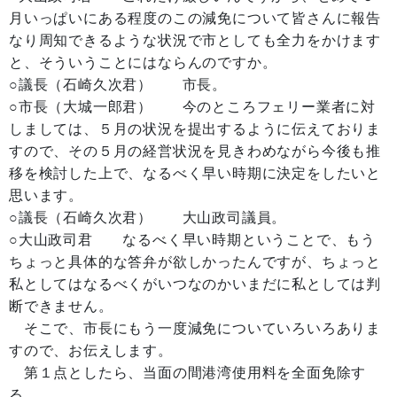
月いっぱいにある程度のこの減免について皆さんに報告
なり周知できるような状況で市としても全力をかけます
と、そういうことにはならんのですか。
○議長（石崎久次君） 市長。
○市長（大城一郎君） 今のところフェリー業者に対
しましては、５月の状況を提出するように伝えておりま
すので、その５月の経営状況を見きわめながら今後も推
移を検討した上で、なるべく早い時期に決定をしたいと
思います。
○議長（石崎久次君） 大山政司議員。
○大山政司君 なるべく早い時期ということで、もう
ちょっと具体的な答弁が欲しかったんですが、ちょっと
私としてはなるべくがいつなのかいまだに私としては判
断できません。
そこで、市長にもう一度減免についていろいろありま
すので、お伝えします。
第１点としたら、当面の間港湾使用料を全面免除す
る。