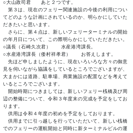
○大山政司君 あと２つです。
第３は、現在のフェリー関連施設の今後の利用につい
てどのような計画にされているのか、明らかにしていた
だきたいと思います。
さらに、第４点は、新しいフェリーターミナルの開始
の年月日について、この際明らかにしていただきたい。
○議長（石崎久次君） 水産港湾課長。
○水産港湾課長（倭村祥孝君） お答えします。
先ほど申しましたように、現在いろいろな方々の御意
見を伺いながら協議をしているところでございますが、
大まかには道路、駐車場、商業施設の配置などを考えて
いるところでございます。
開始時期につきましては、新しいフェリー桟橋及び周
辺の整備について、令和３年度末の完成を予定をしてお
ります。
供用は令和４年度の初めを予定をしております。
供用までに引っ越しを行っていただいて、新しい桟橋
でのフェリーの運航開始と同時に新ターミナルビルの運