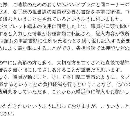
た際、ご遺族のためのおくやみハンドブックと同コーナーの
だき、各手続の担当課の職員が必要な書類を事前に準備。コ
て済むということをされているというふうに伺いました。
がタブレット端末の使用に同意した上で、職員が口頭で聞い
すると入力した情報が各種書類に転記され、記入内容が役所
0種類もの申請書類に住所や氏名などを繰り返し記入する必
入により最小限にすることができ、各担当課では押印などの
の中には高齢の方も多く、大切な方を亡くされた直後で精神
苦労を最小限にしてさしあげることが重要だと思います。
なく、職員が動くこと、そして香川県三豊市のように、タブ
記載するということの負担軽減を行うということなど、他市
査研究をしていただき、これから八幡浜市に導入をお願いし
いただきたいというふうに思っておりますが、こういうこと
ださい。
。