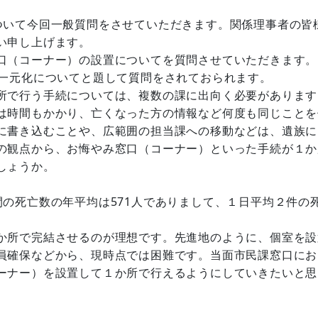
いて今回一般質問をさせていただきます。関係理事者の皆
い申し上げます。
口（コーナー）の設置についてを質問させていただきます。
一元化についてと題して質問をされておられます。
所で行う手続については、複数の課に出向く必要があります
は時間もかかり、亡くなった方の情報など何度も同じことを
に書き込むことや、広範囲の担当課への移動などは、遺族に
の観点から、お悔やみ窓口（コーナー）といった手続が１か
しょうか。
の死亡数の年平均は571人でありまして、１日平均２件の
か所で完結させるのが理想です。先進地のように、個室を設
員確保などから、現時点では困難です。当面市民課窓口にお
ーナー）を設置して１か所で行えるようにしていきたいと思