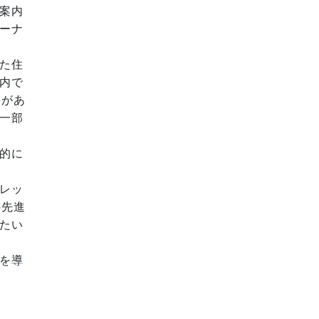
案内
ーナ
た住
内で
要があ
一部
的に
レッ
の先進
たい
を導