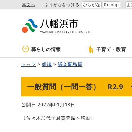
本文へ
ふりがなをつける
ひらがな
Romaji
よ
暮らしの情報
子育て・教育
トップ
組織
議会事務局
一般質問（一問一答） R2.9
公開日 2022年01月13日
〔佐々木加代子君質問席へ移動〕