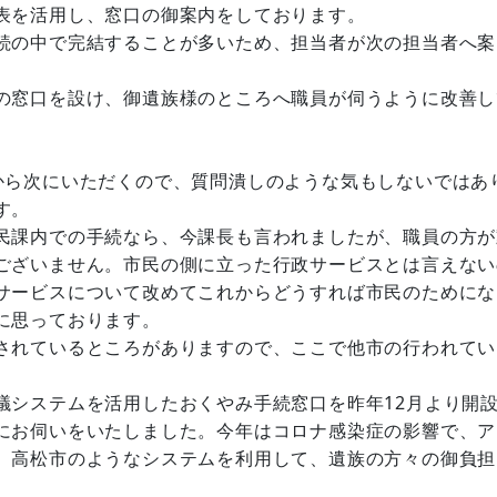
表を活用し、窓口の御案内をしております。
続の中で完結することが多いため、担当者が次の担当者へ案
の窓口を設け、御遺族様のところへ職員が伺うように改善し
ら次にいただくので、質問潰しのような気もしないではあ
す。
民課内での手続なら、今課長も言われましたが、職員の方が
ございません。市民の側に立った行政サービスとは言えない
サービスについて改めてこれからどうすれば市民のためにな
に思っております。
されているところがありますので、ここで他市の行われてい
システムを活用したおくやみ手続窓口を昨年12月より開
にお伺いをいたしました。今年はコロナ感染症の影響で、ア
。高松市のようなシステムを利用して、遺族の方々の御負担