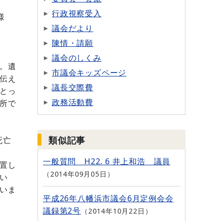
行政視察受入
様
議会だより
陳情・請願
議会のしくみ
。遺
市議会キッズページ
伝え
議長交際費
とっ
政務活動費
所で
類似記事
死亡
一般質問 H22. 6 井上和浩 議員
置し
2014年09月05日
い
いま
平成26年八幡浜市議会6月定例会会
議録第2号
2014年10月22日