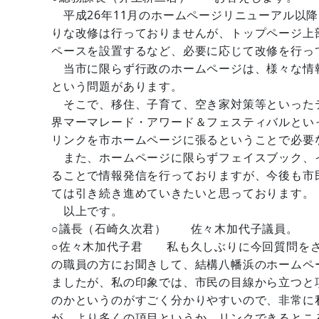
平成26年11月のホームページリニューアル以
りな改修は行っておりませんが、トップページ上
ペースを設置するなど、必要に応じて改修を行っ
当市に限らず行政のホームページは、様々な情
という問題があります。
そこで、移住、子育て、空き家対策等といった
界マーマレード・アワード＆フェスティバルとい
リンクを市ホームページに張るということで必要
また、ホームページに限らずフェイスブック、
ることで情報発信を行っておりますが、今後も市
ては引き続き進めていきたいと思っております。
以上です。
○議長（石崎久次君） 佐々木加代子議員。
○佐々木加代子君 私も久しぶりに今回質問をさ
の職員の方にお聞きして、結構八幡浜のホームペ
ましたが、私の印象では、市民の目線から立つと
のかというのがすごく分かりやすいので、非常に
が、より多くの項目というか、リンクできるとこ