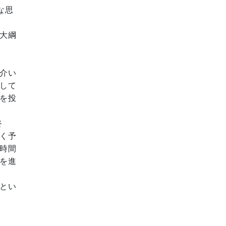
な思
大綱
介い
して
を投
終
く予
時間
を進
とい