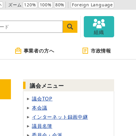
小
ズーム
120%
100%
80%
Foreign Language
組織
事業者の方へ
市政情報
議会メニュー
議会TOP
本会議
インターネット録画中継
議員名簿
委員会・会派