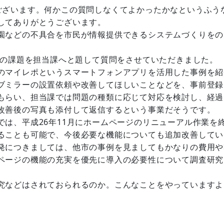
ざいます。何かこの質問しなくてよかったかなというふう
してありがとうございます。
園などの不具合を市民が情報提供できるシステムづくりをの
域の課題を担当課へと題して質問をさせていただきました。
のマイレポというスマートフォンアプリを活用した事例を紹
ブミラーの設置依頼や改善してほしいことなどを、事前登録
もらい、担当課では問題の種類に応じて対応を検討し、経過
改善後の写真も添付して返信するという事業だそうです。
は、平成26年11月にホームページのリニューアル作業を
ることも可能で、今後必要な機能についても追加改善してい
発につきましては、他市の事例を見ましてもかなりの費用や
ページの機能の充実を優先に導入の必要性について調査研究
究などはされておられるのか。こんなことをやっていますよ