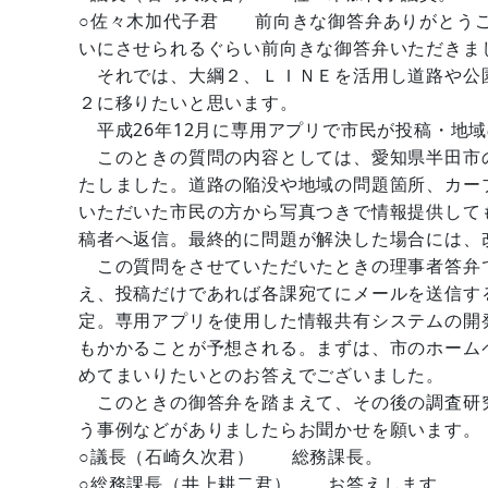
○佐々木加代子君 前向きな御答弁ありがとうご
いにさせられるぐらい前向きな御答弁いただきま
それでは、大綱２、ＬＩＮＥを活用し道路や公
２に移りたいと思います。
平成26年12月に専用アプリで市民が投稿・地
このときの質問の内容としては、愛知県半田市
たしました。道路の陥没や地域の問題箇所、カー
いただいた市民の方から写真つきで情報提供して
稿者へ返信。最終的に問題が解決した場合には、
この質問をさせていただいたときの理事者答弁で
え、投稿だけであれば各課宛てにメールを送信す
定。専用アプリを使用した情報共有システムの開
もかかることが予想される。まずは、市のホーム
めてまいりたいとのお答えでございました。
このときの御答弁を踏まえて、その後の調査研
う事例などがありましたらお聞かせを願います。
○議長（石崎久次君） 総務課長。
○総務課長（井上耕二君） お答えします。