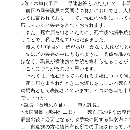
○佐々木加代子君 早速お答えいただいて、非
前回の同僚議員の質問時の答弁においては、人
ふうに言われておりまして、現在の体制において
応していくと答弁をされておられます。
また、死亡届を出された方に、死亡後の諸手続
うことで、私も見せていただきました。
最大で19項目の手続があり、かなり大変だなと
先ほどの答弁の中にもあるように、関係各課の
はなく、職員が横連携で手続を終わらせることが
うことにつながるのだと思います。
それでは、現在行っておられる手続について伺
死亡届を出されたときにお渡しをしている死亡
続場所として表記されています。４つの窓口を市
でしょうか。
○議長（石崎久次君） 市民課長。
○市民課長（坂井浩二君） 死亡届の多くは葬祭
届提出後に必要となる行政手続に関する御案内に
し、御遺族の方に後日市役所での手続を行ってい