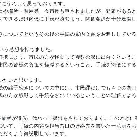
常にうれしく思っております。
員や場所・費用等、今市長も申されましたが、問題があると
もできるだけ簡便に手続が済むよう、関係各課が十分連携し
きについてというその後の手続の案内文書をお渡ししている
いう感想を持ちました。
連携により、市民の方が移動して複数の課に出向くというこ
市民の皆様の負担を軽減するということ、手続を簡便にする
いたいと思います。
後の諸手続きについての中には、市民課だけでも４つの窓口
民の方が移動して手続をされているということの理解でよろ
業者が遺族に代わって提出をされております。このときに
ついて、手続の内容や担当窓口の連絡先を書いた一覧表をお
ただくよう御説明しています。