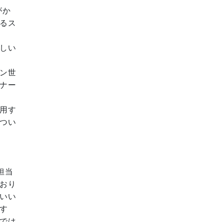
がか
るス
しい
ン世
ナー
用す
つい
担当
おり
いい
す
では