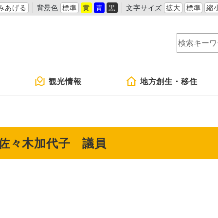
みあげる
背景色
標準
黄
青
黒
文字サイズ
拡大
標準
縮
観光情報
地方創生・移住
 佐々木加代子 議員