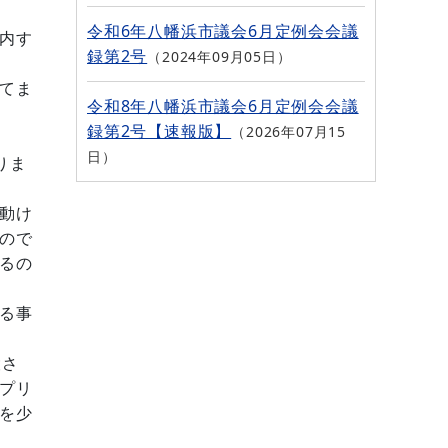
令和6年八幡浜市議会6月定例会会議
内す
録第2号
2024年09月05日
てま
令和8年八幡浜市議会6月定例会会議
録第2号【速報版】
2026年07月15
日
りま
動け
ので
るの
る事
設さ
プリ
を少