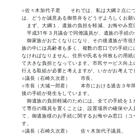
○佐々木加代子君 それでは、私は大綱２点につ
は、どうか誠意ある御答弁をどうぞよろしくお願
まず、大綱１、遺族の負担を軽減、お悔やみ窓
平成31年３月議会で同僚議員が、遺族の手続の
御家族がお亡くなりになり、その後遺族が市役
族の中には高齢者も多く、複数の窓口での手続に
なければなりません。住所や氏名を何枚もの用紙
て大きな負担となっています。市民サービス向上
行える取組が必要と考えますが、いかがお考えで
○議長（石崎久次君） 市長。
○市長（大城一郎君） 本市における過去３年間
後の手続が発生をしています。
御遺族の負担軽減のためには、全ての手続を１
て専任の職員を置くことは、設置場所の確保や人
て、御遺族様のお手続に関するお悔やみ窓口（コ
す。
○議長（石崎久次君） 佐々木加代子議員。