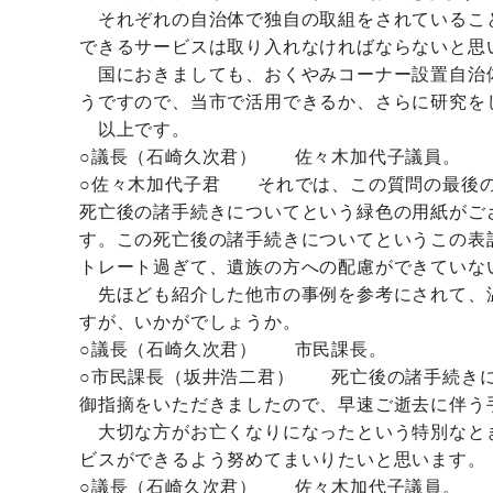
それぞれの自治体で独自の取組をされているこ
できるサービスは取り入れなければならないと思
国におきましても、おくやみコーナー設置自治
うですので、当市で活用できるか、さらに研究を
以上です。
○議長（石崎久次君） 佐々木加代子議員。
○佐々木加代子君 それでは、この質問の最後の
死亡後の諸手続きについてという緑色の用紙がご
す。この死亡後の諸手続きについてというこの表
トレート過ぎて、遺族の方への配慮ができていな
先ほども紹介した他市の事例を参考にされて、
すが、いかがでしょうか。
○議長（石崎久次君） 市民課長。
○市民課長（坂井浩二君） 死亡後の諸手続きに
御指摘をいただきましたので、早速ご逝去に伴う
大切な方がお亡くなりになったという特別なと
ビスができるよう努めてまいりたいと思います。
○議長（石崎久次君） 佐々木加代子議員。