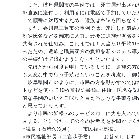
また、岐阜県関市の事例では、死亡届が出され
を遺族に送付し、利用者には電話で予約していた
ーで順番に対応するため、遺族は各課を回らなく
また、香川県三豊市の事例では、来庁した遺族
所や氏名などを端末に入力。最後に遺族が署名を
共有される仕組み。これまでは１人当たり平均1
ったため、遺族と職員双方の負担を新システム導
の手続だけで済むようになったといいます。
先ほどから何度も申しているように、遺族の方
も大変な中で行う手続だということを考慮し、御
岐阜県関市のように、市民の方を動かすのでは
トなどを使って10枚前後の書類に住所・氏名を
的な事例のいいとこ取りと言えるような事業を調
と思っております。
より市民の皆様へのサービス向上に力を入れて
入することに当たっての今のお考えをお聞かせく
○議長（石崎久次君） 市民福祉部長。
○市民福祉部長（二宮恭子君） お答えします