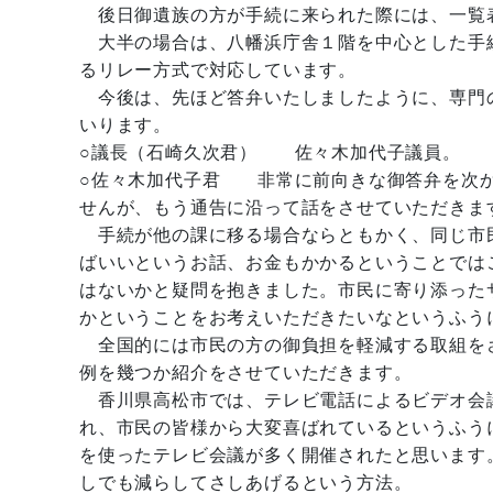
後日御遺族の方が手続に来られた際には、一覧
大半の場合は、八幡浜庁舎１階を中心とした手
るリレー方式で対応しています。
今後は、先ほど答弁いたしましたように、専門
いります。
○議長（石崎久次君） 佐々木加代子議員。
○佐々木加代子君 非常に前向きな御答弁を次か
せんが、もう通告に沿って話をさせていただきま
手続が他の課に移る場合ならともかく、同じ市
ばいいというお話、お金もかかるということでは
はないかと疑問を抱きました。市民に寄り添った
かということをお考えいただきたいなというふう
全国的には市民の方の御負担を軽減する取組を
例を幾つか紹介をさせていただきます。
香川県高松市では、テレビ電話によるビデオ会議
れ、市民の皆様から大変喜ばれているというふう
を使ったテレビ会議が多く開催されたと思います
しでも減らしてさしあげるという方法。