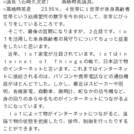
○議長（石崎久次君） 高橋時英議員。
○高橋時英君 23.95％、４世帯に１世帯が単身高齢者
世帯という結構驚愕の数字を今お伺いして、非常にびっ
くりをしているところです。
そこで、最後の質問になりますが、２点目です。Ｉｏ
Ｔを活用した単身高齢者の見守りについてちょっと提案
をしたいと思います。
近年、ＩｏＴ家電が注目されています。ＩｏＴはＩｎ
ｔｅｒｎｅｔ ｏｆ Ｔｈｉｎｇｓの略で、日本語で物
のインターネットと言います。これまではインターネッ
トに接続されるのは、パソコンや携帯電話などの通信機
器がほとんどでした。しかし、最近はスピーカーや照
明、各種家電、自動車、腕時計、町なかの信号機など、
身の回りのあらゆるものがインターネットにつながるよ
うになっています。
ＩｏＴによって物がインターネットにつながると、遠
隔で物の状態を把握したり、操作、制御を行ったりする
ことができます。