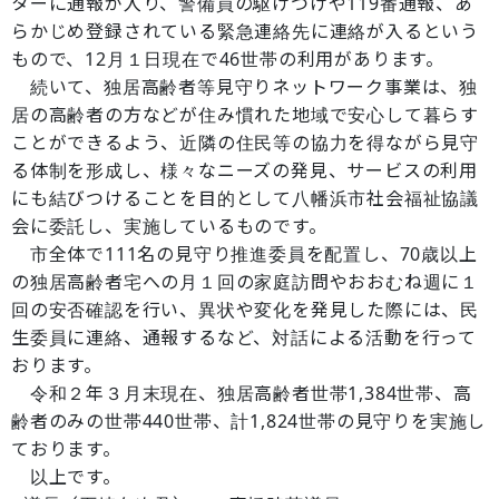
ターに通報が入り、警備員の駆けつけや119番通報、あ
らかじめ登録されている緊急連絡先に連絡が入るという
もので、12月１日現在で46世帯の利用があります。
続いて、独居高齢者等見守りネットワーク事業は、独
居の高齢者の方などが住み慣れた地域で安心して暮らす
ことができるよう、近隣の住民等の協力を得ながら見守
る体制を形成し、様々なニーズの発見、サービスの利用
にも結びつけることを目的として八幡浜市社会福祉協議
会に委託し、実施しているものです。
市全体で111名の見守り推進委員を配置し、70歳以上
の独居高齢者宅への月１回の家庭訪問やおおむね週に１
回の安否確認を行い、異状や変化を発見した際には、民
生委員に連絡、通報するなど、対話による活動を行って
おります。
令和２年３月末現在、独居高齢者世帯1,384世帯、高
齢者のみの世帯440世帯、計1,824世帯の見守りを実施し
ております。
以上です。