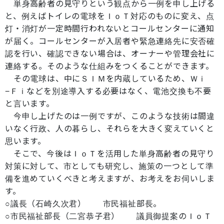
単身高齢者の見守りという観点から一例を申し上げる
と、例えばトイレの電球をＩｏＴ対応のものに変え、点
灯・消灯が一定時間行われないとコールセンターに通知
が届く。コールセンターが入居者や緊急連絡先に安否確
認を行い、確認できない場合は、オーナーや管理会社に
連絡する。そのような仕組みをつくることができます。
その電球は、中にＳＩＭを内蔵しているため、Ｗｉ
−Ｆｉなどを別途導入する必要はなく、電池交換も不要
と言います。
今申し上げたのは一例ですが、このような技術は間違
いなく行政、人の暮らし、それらを大きく変えていくと
思います。
そこで、今後はＩｏＴを活用した単身高齢者の見守り
対策に対して、市としても研究し、施策の一つとして準
備を進めていくべきと考えますが、お考えをお伺いしま
す。
○議長（石崎久次君） 市民福祉部長。
○市民福祉部長（二宮恭子君） 議員御提案のＩｏＴ