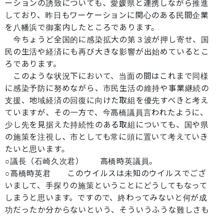
ーションの誘致についても、愛媛県と連携しながら推進
しており、昨日もワーケーションに関心のある民間企業
を八幡浜で御案内したところであります。
今ちょうど全国的に感染拡大の第３波が押し寄せ、国
民の生活や経済にも再び大きな影響が出始めているとこ
ろであります。
このような状況下において、当面の間はこれまで同様
に感染予防に努めながら、市民生活の維持や事業継続の
支援、地域経済の回復に向けた取組を優先すべきと考え
ていますが、その一方で、今高橋議員言われたように、
少し先を見据えた持続性のある取組についても、国や県
の施策を注視し、市としても常に頭に置いて考えていき
たいと思います。
○議長（石崎久次君） 高橋時英議員。
○高橋時英君 このウイルスは未知のウイルスでござ
いまして、手探りの施策ということにどうしてもなって
しまうと思います。ですので、終わってみないと何が成
功だったか分からないという、そういうふうな難しさも