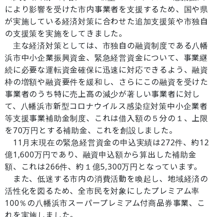
により影響を受けた市内事業者を支援するため、国や県
が実施している経済対策に合わせた追加支援策や市独自
の支援策を実施をしてきました。
主な経済対策としては、市独自の融資制度である八幡
浜市中小企業振興資金、緊急経営資金について、事業継
続に必要な運転資金確保に迅速に対応できるよう、融資
枠の増額や融資要件を緩和し、さらにこの融資を受けた
事業者のうち特に売上高の減少が著しい事業者に対し
て、八幡浜市新型コロナウイルス感染症対策中小企業者
等支援事業補助金制度、これは借入額の５分の１、上限
を70万円とする補助金、これを創設しました。
11月末現在の緊急経営資金の申込実績は272件、約12
億1,600万円であり、融資申込額から算出した補助金
額、これは266件、約１億5,300万円となっています。
また、低迷する市内の消費活動を喚起し、地域経済の
活性化を図るため、全市民を対象にしたプレミアム率
100％の八幡浜市スーパープレミアム付商品券事業、こ
れを実施しました。