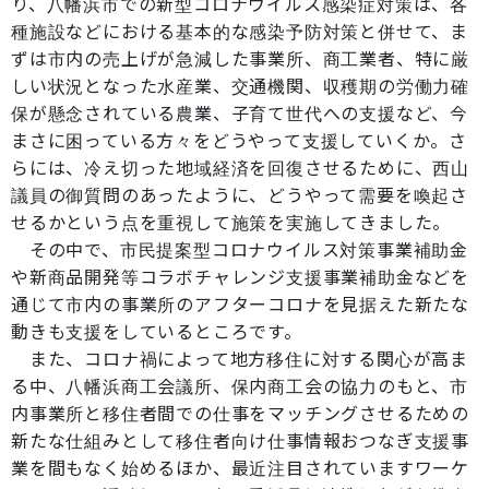
り、八幡浜市での新型コロナウイルス感染症対策は、各
種施設などにおける基本的な感染予防対策と併せて、ま
ずは市内の売上げが急減した事業所、商工業者、特に厳
しい状況となった水産業、交通機関、収穫期の労働力確
保が懸念されている農業、子育て世代への支援など、今
まさに困っている方々をどうやって支援していくか。さ
らには、冷え切った地域経済を回復させるために、西山
議員の御質問のあったように、どうやって需要を喚起さ
せるかという点を重視して施策を実施してきました。
その中で、市民提案型コロナウイルス対策事業補助金
や新商品開発等コラボチャレンジ支援事業補助金などを
通じて市内の事業所のアフターコロナを見据えた新たな
動きも支援をしているところです。
また、コロナ禍によって地方移住に対する関心が高ま
る中、八幡浜商工会議所、保内商工会の協力のもと、市
内事業所と移住者間での仕事をマッチングさせるための
新たな仕組みとして移住者向け仕事情報おつなぎ支援事
業を間もなく始めるほか、最近注目されていますワーケ