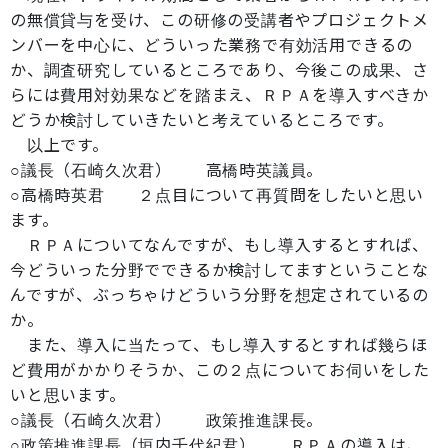
の無償貸与を受け、この研修の受講者やプロジェクトメ
ンバーを中心に、どういった業務で有効活用できるの
か、調査研究しているところであり、今後この成果、さ
らには費用対効果などを踏まえ、ＲＰＡを導入すべきか
どうか検討していきたいと考えているところです。
以上です。
○議長（石崎久次君） 高橋時英議員。
○高橋時英君 ２点目について再質問をしたいと思い
ます。
ＲＰＡについてなんですが、もし導入するとすれば、
今どういった分野でできるか検討してますということな
んですが、ぶっちゃけどういう分野を想定されているの
か。
また、導入に当たって、もし導入するとすれば幾らほ
ど費用がかかりそうか、この２点についてお伺いをした
いと思います。
○議長（石崎久次君） 政策推進課長。
○政策推進課長（垣内千代紀君） ＲＰＡの導入は、