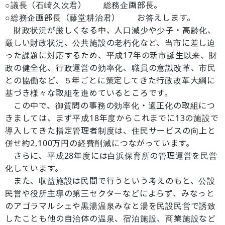
○議長（石崎久次君） 総務企画部長。
○総務企画部長（藤堂耕治君） お答えします。
財政状況が厳しくなる中、人口減少や少子・高齢化、
厳しい財政状況、公共施設の老朽化など、当市に差し迫
った課題に対応するため、平成17年の新市誕生以来、財
政の健全化、行政運営の効率化、職員の意識改革、市民
との協働など、５年ごとに策定してきた行政改革大綱に
基づき様々な取組を進めているところです。
この中で、御質問の事務の効率化・適正化の取組につ
きましては、まず平成18年度からこれまでに13の施設で
導入してきた指定管理者制度は、住民サービスの向上と
併せ約2,100万円の経費削減につながっています。
さらに、平成28年度には白浜保育所の管理運営を民営
化しています。
また、収益施設は民間で行うという考えのもと、公設
民営や役所主導の第三セクターなどによらず、みなっと
のアゴラマルシェや黒湯温泉みなと湯を民設民営で誘致
したことも他の自治体の温泉、宿泊施設、商業施設など