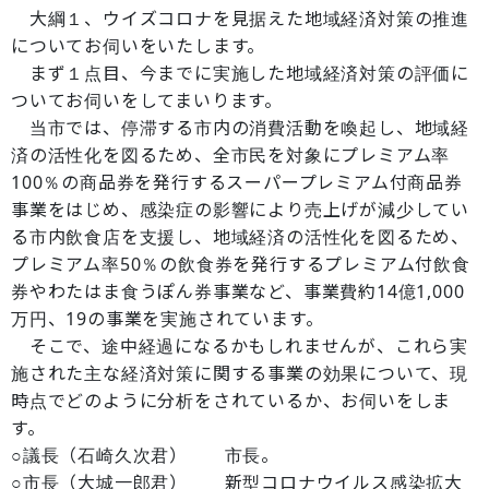
大綱１、ウイズコロナを見据えた地域経済対策の推進
についてお伺いをいたします。
まず１点目、今までに実施した地域経済対策の評価に
ついてお伺いをしてまいります。
当市では、停滞する市内の消費活動を喚起し、地域経
済の活性化を図るため、全市民を対象にプレミアム率
100％の商品券を発行するスーパープレミアム付商品券
事業をはじめ、感染症の影響により売上げが減少してい
る市内飲食店を支援し、地域経済の活性化を図るため、
プレミアム率50％の飲食券を発行するプレミアム付飲食
券やわたはま食うぽん券事業など、事業費約14億1,000
万円、19の事業を実施されています。
そこで、途中経過になるかもしれませんが、これら実
施された主な経済対策に関する事業の効果について、現
時点でどのように分析をされているか、お伺いをしま
す。
○議長（石崎久次君） 市長。
○市長（大城一郎君） 新型コロナウイルス感染拡大