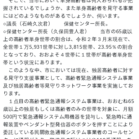
そこで、当市において単身高齢者は何人おられるか把
握されているでしょうか、また単身高齢者を見守る事業
にはどのようなものがあるでしょうか、伺います。
○議長（石崎久次君） 保健センター所長。
○保健センター所長（久保田豊人君） 当市の65歳以
上の高齢者単身世帯の割合は、令和２年３月末現在で、
全世帯１万5,931世帯に対し3,815世帯、23.95％の割合
となっており、おおよそ４世帯に１世帯が高齢者単身世
帯という状況にあります。
このような中、市においては現在、独居高齢者に対す
る見守り支援事業として、高齢者緊急通報システム事業
及び独居高齢者等見守りネットワーク事業を実施してお
ります。
１点目の高齢者緊急通報システム事業は、おおむね65
歳以上の独居もしくは高齢者のみの世帯を対象に、月額
500円で緊急通報システム用機器を貸与し、緊急時に通
報装置やペンダント型発信器のボタンを押すことにより
委託している民間救急通報システム事業者のコールセン