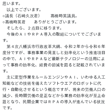
思います。
以上でございます。
○議長（石崎久次君） 高橋時英議員。
○高橋時英君 ありがとうございます。
そしたら、２点目に移ります。
今後のＡＩやＲＰＡ導入の取組についてでございま
す。
第４次八幡浜市行政改革大綱、令和２年から令和６年
度分ですが、事務事業の見直しと効率化という推進項目
の中で、ＡＩやＲＰＡなど最新テクノロジーの活用によ
って事務の効率化、経費の節減を図ると記載されていま
す。
主に定型作業をルールエンジンやＡＩ、いわゆる人工
知能などの技術を備えたソフトウエアのロボットに代
行・自動化させるという概念ですが、将来の労働人口の
減少、長時間労働の是正などから業務の効率化が至上命
題となり、民間企業ではＲＰＡの導入が進んでいる状況
です。