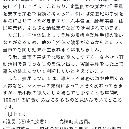
先ほど申し上げましたとおり、定型的かつ膨大な作業量
を要する業務で有効と考えられ、例えば先進地の事例を
参考にさせていただきますと、人事管理、給与業務、住
民税業務、ふるさと納税業務などで活用されています。
ただし、自治体によって業務の規模や業務手順の違い
などがあるため、他の自治体で効果があるからといって
当市でも同じ効果が生まれるとは限りません。
今後、当市の業務で比較的導入しやすく、なおかつ有
効活用できそうなものを洗い出し、実証実験をした上で
導入の是非について判断したいと考えています。
また、費用については、導入する業務の数や使用する
人数など、システムの規模によって大きく変わってきま
すが、最小限の導入とした場合でも少なくとも年間約
100万円の経費が必要になるものと見込んでいるところ
です。
以上です。
○議長（石崎久次君） 高橋時英議員。
○高橋時英君 時代の流れもあります。ぜひとも調査