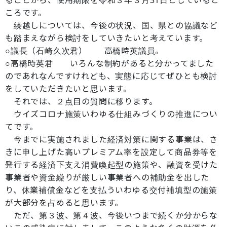
ることから、使用期限を令和３年３月31日としていると
ころです。
繰越しについては、今後の状況、国、県との協議など
も踏まえながら検討をしていきたいと考えています。
○議長（石崎久次君） 高橋時英議員。
○高橋時英君 いろんな制約があると分かってました
のであれなんですけれども、実態に応じてぜひとも検討
をしていただきたいと思います。
それでは、２点目の質問に移ります。
ウイズコロナ施策いわゆる仕組みづくりの推進につい
てです。
今までに実施されました経済対策に関する事業は、さ
きに申し上げた高いプレミアム率を設定して商品券等を
発行する経済下支え消費喚起型の施策や、融資を受けた
事業者や資金繰りが厳しい事業者への補助金を出した
り、休業補償金などを支払ういわゆる交付補填型の施策
が大部分を占めると思います。
ただ、第３波、第４波、今後いつまで続くか分からな