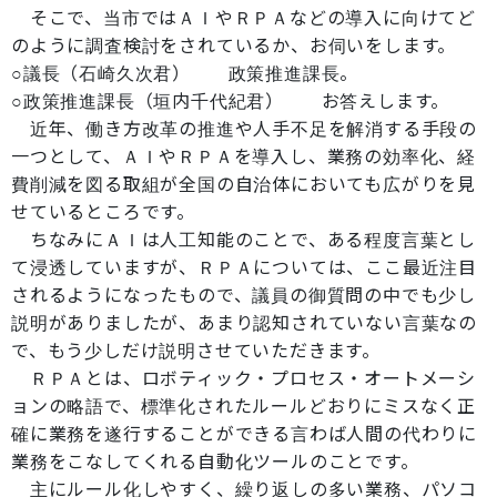
そこで、当市ではＡＩやＲＰＡなどの導入に向けてど
のように調査検討をされているか、お伺いをします。
○議長（石崎久次君） 政策推進課長。
○政策推進課長（垣内千代紀君） お答えします。
近年、働き方改革の推進や人手不足を解消する手段の
一つとして、ＡＩやＲＰＡを導入し、業務の効率化、経
費削減を図る取組が全国の自治体においても広がりを見
せているところです。
ちなみにＡＩは人工知能のことで、ある程度言葉とし
て浸透していますが、ＲＰＡについては、ここ最近注目
されるようになったもので、議員の御質問の中でも少し
説明がありましたが、あまり認知されていない言葉なの
で、もう少しだけ説明させていただきます。
ＲＰＡとは、ロボティック・プロセス・オートメーシ
ョンの略語で、標準化されたルールどおりにミスなく正
確に業務を遂行することができる言わば人間の代わりに
業務をこなしてくれる自動化ツールのことです。
主にルール化しやすく、繰り返しの多い業務、パソコ