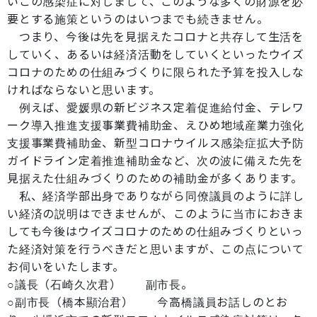
いこの感染症に対しまして、このような多くの財源を必
要とする施策というのはいつまでも続きません。
つまり、今後は先を見据えたコロナと共存して生活を
していく、あるいは経済活動をしていくといったウイズ
コロナのための仕組みづくりに限られた予算を投入しな
ければならないと思います。
例えば、愛媛県の新ビジネス定着促進給付金、テレワ
ーク導入推進支援事業費補助金、えひめ地域産業力強化
支援事業費補助金、新型コロナウイルス感染症拡大予防
ガイドライン定着推進補助金など、次の波に備えた先を
見据えた仕組みづくりのための補助金が多くあります。
私、経済学部出身でありながら同僚議員のように詳し
い経済の説明はできませんが、このように当市におきま
しても今後はウイズコロナのための仕組みづくりといっ
た経済対策を行うべきだと思いますが、この点について
お伺いをいたします。
○議長（石崎久次君） 副市長。
○副市長（橋本顯治君） 今高橋議員お話しのとお