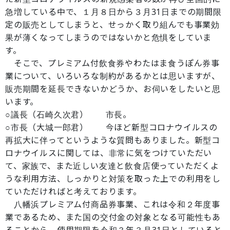
急増している中で、１月８日から３月31日までの期間限
定の販売としてしまうと、せっかく取り組んでも事業効
果が薄くなってしまうのではないかと危惧をしていま
す。
そこで、プレミアム付飲食券やわたはま食うぽん券事
業について、いろいろな制約があるかとは思いますが、
販売期間を延長できないかどうか、お伺いをしたいと思
います。
○議長（石崎久次君） 市長。
○市長（大城一郎君） 今ほど新型コロナウイルスの
再拡大に伴ってというような質問もありました。新型コ
ロナウイルスに関しては、非常に気をつけていただい
て、家族で、また近しい友達と飲食店使っていただくよ
うな利用方法、しっかりと対策を取った上での利用をし
ていただければと考えております。
八幡浜プレミアム付商品券事業、これは令和２年度事
業であるため、また国の交付金の対象となる可能性もあ