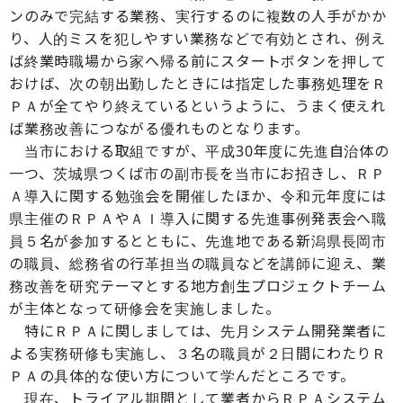
ンのみで完結する業務、実行するのに複数の人手がかか
り、人的ミスを犯しやすい業務などで有効とされ、例え
ば終業時職場から家へ帰る前にスタートボタンを押して
おけば、次の朝出勤したときには指定した事務処理をＲ
ＰＡが全てやり終えているというように、うまく使えれ
ば業務改善につながる優れものとなります。
当市における取組ですが、平成30年度に先進自治体の
一つ、茨城県つくば市の副市長を当市にお招きし、ＲＰ
Ａ導入に関する勉強会を開催したほか、令和元年度には
県主催のＲＰＡやＡＩ導入に関する先進事例発表会へ職
員５名が参加するとともに、先進地である新潟県長岡市
の職員、総務省の行革担当の職員などを講師に迎え、業
務改善を研究テーマとする地方創生プロジェクトチーム
が主体となって研修会を実施しました。
特にＲＰＡに関しましては、先月システム開発業者に
よる実務研修も実施し、３名の職員が２日間にわたりＲ
ＰＡの具体的な使い方について学んだところです。
現在、トライアル期間として業者からＲＰＡシステム