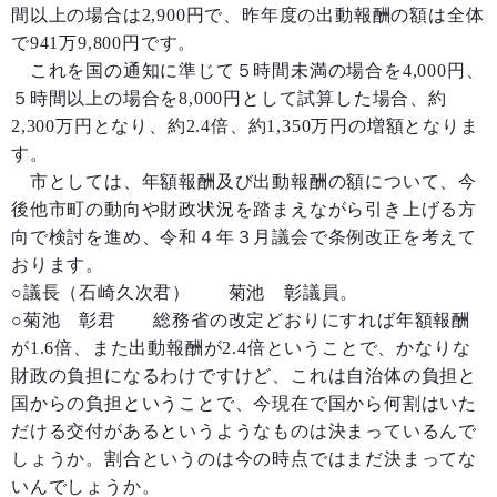
間以上の場合は2,900円で、昨年度の出動報酬の額は全体
で941万9,800円です。
これを国の通知に準じて５時間未満の場合を4,000円、
５時間以上の場合を8,000円として試算した場合、約
2,300万円となり、約2.4倍、約1,350万円の増額となりま
す。
市としては、年額報酬及び出動報酬の額について、今
後他市町の動向や財政状況を踏まえながら引き上げる方
向で検討を進め、令和４年３月議会で条例改正を考えて
おります。
○議長（石崎久次君） 菊池 彰議員。
○菊池 彰君 総務省の改定どおりにすれば年額報酬
が1.6倍、また出動報酬が2.4倍ということで、かなりな
財政の負担になるわけですけど、これは自治体の負担と
国からの負担ということで、今現在で国から何割はいた
だける交付があるというようなものは決まっているんで
しょうか。割合というのは今の時点ではまだ決まってな
いんでしょうか。