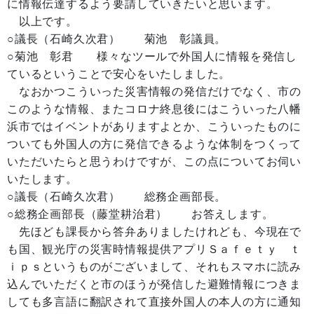
に情報伝達するよう要請していきたいと思います。
以上です。
○議長（石崎久次君） 菊池 彰議員。
○菊池 彰君 様々なツールで外国人に情報を発信し
ているということで安心をいたしました。
なおかつこういった災害情報の発信だけでなく、市の
このような情報、またコロナ終息後にはこういった八幡
浜市ではイベントがありますよとか、こういったものに
ついても外国人の方に発信できるような体制をつくって
いただいたらと思うわけですが、この点についてお伺い
いたします。
○議長（石崎久次君） 総務企画部長。
○総務企画部長（藤堂耕治君） お答えします。
先ほども課長から答弁ありましたけれども、今現在で
も国、観光庁の災害時情報提供アプリＳａｆｅｔｙ ｔ
ｉｐｓというものがございまして、それもスマホに読み
込んでいただくと市のほうが発信した避難情報につきま
しても多言語に翻訳されて直接外国人の本人の方に通知