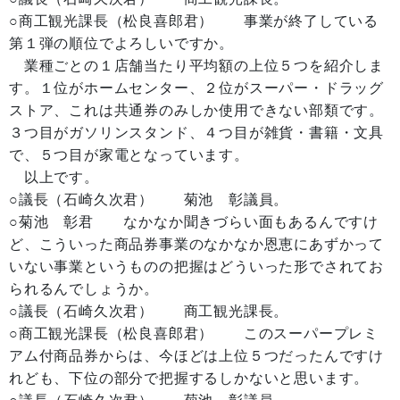
○商工観光課長（松良喜郎君） 事業が終了している
第１弾の順位でよろしいですか。
業種ごとの１店舗当たり平均額の上位５つを紹介しま
す。１位がホームセンター、２位がスーパー・ドラッグ
ストア、これは共通券のみしか使用できない部類です。
３つ目がガソリンスタンド、４つ目が雑貨・書籍・文具
で、５つ目が家電となっています。
以上です。
○議長（石崎久次君） 菊池 彰議員。
○菊池 彰君 なかなか聞きづらい面もあるんですけ
ど、こういった商品券事業のなかなか恩恵にあずかって
いない事業というものの把握はどういった形でされてお
られるんでしょうか。
○議長（石崎久次君） 商工観光課長。
○商工観光課長（松良喜郎君） このスーパープレミ
アム付商品券からは、今ほどは上位５つだったんですけ
れども、下位の部分で把握するしかないと思います。