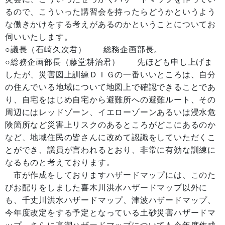
るので、こういった講習会を持ったらどうかというよう
な働きかけをする考えがあるのかということについてお
伺いいたします。
○議長（石崎久次君） 総務企画部長。
○総務企画部長（藤堂耕治君） 先ほども申し上げま
したが、災害図上訓練ＤＩＧの一番いいところは、自分
の住んでいる地域について地図上で確認できることであ
り、自宅をはじめ自宅から避難所への避難ルート、その
周辺にはレッドゾーン、イエローゾーンあるいは浸水危
険箇所など災害上リスクのあるところがどこにあるのか
など、地域住民の皆さんに改めて認識をしていただくこ
とができ、議員が言われるとおり、非常に有効な訓練に
なるものと考えております。
市が作成をしておりますハザードマップには、このた
びお配りをしました喜木川洪水ハザードマップ以外に
も、千丈川洪水ハザードマップ、津波ハザードマップ、
今年度改定をする予定となっている土砂災害ハザードマ