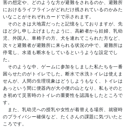
害の想定や、どのような方が避難をされるのか、避難所
におけるライフラインがどれだけ残されているのかみた
いなことがそれぞれカードで示されます。
そのときは大地震だったと記憶をしておりますが、先
ほど少し申し上げましたように、高齢者から妊婦、乳幼
児、外国人、車椅子の方、犬を連れてこられた方など、
次々と避難者が避難所に来られる状況の中で、避難所は
停電し、水道も断水をしているというような設定でし
た。
そのような中、ゲームに参加をしました私たちを一番
困らせたのがトイレでした。断水で水洗トイレは使えま
せんが、人間の生理現象はどうしようもなく、トイレは
あっという間に便器内が大小便の山となり、私もそのと
き初めて災害時のトイレの重要性を認識をしたところで
す。
また、乳幼児への授乳や女性が着替える場所、就寝時
のプライバシー確保など、たくさんの課題に気づいたと
ころです。