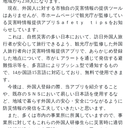
地域から238人になります。
現在、外国人に対する市独自の災害情報の提供ツール
はありませんが、市ホームページで観光庁が監修してい
る災害時情報提供アプリＳａｆｅｔｙ ｔｉｐｓをお知
らせしています。
これは、自然災害の多い日本において、訪日外国人旅
行者が安心して旅行できるよう、観光庁が監修した外国
人旅行者向け災害時情報提供アプリで、あらかじめ登録
した地点について、市がＬアラートを通じて発信する避
難指示等を、多言語によりブッシュ型で通知するもの
で、14か国語15言語に対応しており、無料で使用できま
す。
今後は、外国人登録の際、当アプリを紹介すること
や、既存のＳＮＳにおいて易しい日本語を使用するな
ど、地域で暮らす外国人の安心・安全につながるように
防災情報の発信を工夫していきたいと思います。
また、多くは市内の事業所に所属していますので、事
業所に対してもこれらの外国人研修生らに災害時に適切