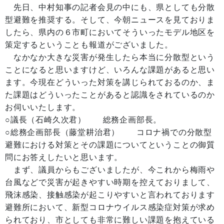
先日、中村知事の記者会見の中にも、県としても分散
型避難を推奨する。そして、今朝ニュースを見ておりま
したら、県内の６市町においてそういったモデル地区を
策定するということも報道がございました。
なかなか大きな災害が発生したら本当に分散型という
ことになると思いますけど、いろんな課題があると思い
ます。今現在どういった対策を講じられておるのか、ま
た課題はどういったことがあると認識をされているのか
お伺いいたします。
○議長（石崎久次君） 総務企画部長。
○総務企画部長（藤堂耕治君） コロナ禍での分散型
避難における対策とその課題についてということの御質
問にお答えしたいと思います。
まず、議員からもございましたが、今これから梅雨や
台風などで災害が起きやすい時期を控えておりまして、
飛沫感染、接触感染が起こりやすいと言われております
避難所において、新型コロナウイルス感染症対策が求め
られており、市としても非常に難しい課題を抱えている