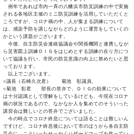
例年であれば市内一斉の八幡浜市防災訓練の中で実施
される各地区主催のミニ防災訓練を活用していただくと
ころですが、コロナ禍の中、人が集まる訓練について
は、感染予防を講じながらどのように運営をしていくの
かという課題がございます。
今後、自主防災会連絡協議会や関係機関と連携しなが
ら災害図上訓練ＤＩＧをはじめとする訓練の在り方につ
いて協議を行い、市民の防災意識の向上に努めたいと思
っております。
以上でございます。
○議長（石崎久次君） 菊池 彰議員。
○菊池 彰君 部長の答弁で、ＤＩＧの効果について
は十分認識として理解をしているけども、今現在コロナ
禍の状況であるので、なかなか人を集めてのそういった
講習会は難しいとの答弁でございました。
今の時点でコロナ終息については語ることは難しいん
ですけど、コロナ終息後において市のほうから各自主防
災会に、こういったせっかくハザードマップを作ってい