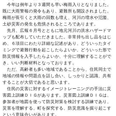
今年は例年より３週間も早い梅雨入りとなりました。
既に大雨警報の発令もあり、避難所も開設されました。
梅雨が長引くと大雨の回数も増え、河川の増水や氾濫、
土砂災害の発生も危惧されるところであります。
先月、広報６月号とともに地元河川の洪水ハザードマ
ップも配布していただきました。非常持ち出し品をはじ
め、６項目にわたり詳細な記述があり、どういったタイ
ミングで避難行動を起こしたらよいか、どういった形で
防災情報を入手したらよいか、十分に理解することがで
き、いい判断材料となっております。
ただ、高齢者も多い地域であることから、住民同士で
地域の情報や問題点を話し合い、しっかりと認識、共有
することが大切であると思います。
住民の災害に対するイメージトレーニングの手法に災
害図上訓練ＤＩＧがあります。災害図上訓練ＤＩＧは、
参加者が地図を使って防災対策を検討する訓練であり、
災害を理解する、町を探究する、防災意識を掘り起こす
という意味合いがあります。