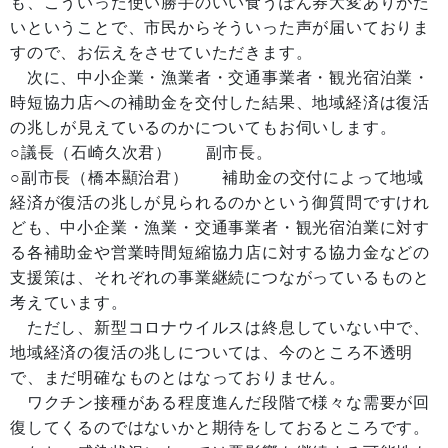
も、こういった使い勝手のいい食うぽん券大変ありがた
いということで、市民からそういった声が届いておりま
すので、お伝えをさせていただきます。
次に、中小企業・漁業者・交通事業者・観光宿泊業・
時短協力店への補助金を交付した結果、地域経済は復活
の兆しが見えているのかについてもお伺いします。
○議長（石崎久次君） 副市長。
○副市長（橋本顯治君） 補助金の交付によって地域
経済が復活の兆しが見られるのかという御質問ですけれ
ども、中小企業・漁業・交通事業者・観光宿泊業に対す
る各補助金や営業時間短縮協力店に対する協力金などの
支援策は、それぞれの事業継続につながっているものと
考えています。
ただし、新型コロナウイルスは終息していない中で、
地域経済の復活の兆しについては、今のところ不透明
で、まだ明確なものとはなっておりません。
ワクチン接種がある程度進んだ段階で様々な需要が回
復してくるのではないかと期待をしておるところです。