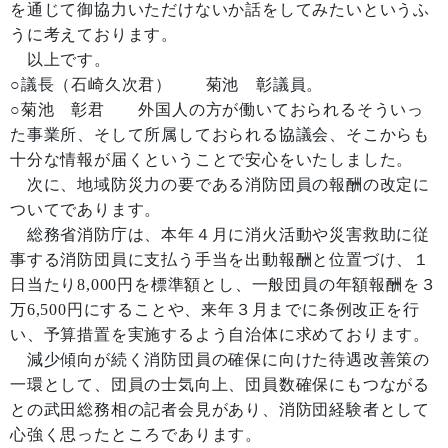
を通じて御協力いただけないか話をしてみたいというふ
うに考えております。
以上です。
○議長（石崎久次君） 菊池 彰議員。
○菊池 彰君 外国人の方が働いておられるそういっ
た事業所、そして所属しておられる協議会、そこからも
十分な情報が届くということで安心をいたしました。
次に、地域防災力の要である消防団員の報酬の改定に
ついてであります。
総務省消防庁は、本年４月に消火活動や災害救助に従
事する消防団員に支払う手当を出動報酬と位置づけ、１
日当たり8,000円を標準額とし、一般団員の年額報酬を３
万6,500円にすることや、来年３月までに条例改正を行
い、予算措置を実施するよう自治体に求めております。
減少傾向が続く消防団員の確保に向けた待遇改善策の
一環として、団員の士気向上、団員数確保にもつながる
との武田総務相の記者会見があり、消防団経験者として
心強く思ったところであります。