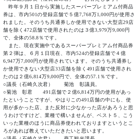
昨年９月１日から実施したスーパープレミアム付商品
券は、市内501の登録店舗で５億7,768万1,000円が使用さ
れました。そのうち共通券しか使用できない大型店29店
舗を除く472店舗で使用されたのは３億3,979万9,000円
で、全体の58.8％です。
また、現在実施中であるスーパープレミアム付商品券
第２弾は、６月１日現在、市内524の登録店舗で４億
6,947万7,000円が使用されています。そのうち共通券し
か使用できない大型店33店舗を除く491店舗で使用され
たのは２億6,814万9,000円で、全体の57.1％です。
○議長（石崎久次君） 菊池 彰議員。
○菊池 彰君 491店舗で２億6,814万円の使用があっ
たということですが、やはりこの491店舗の中にも、使
用が多かった店、また反対に少なかった店があろうと思
うわけですけど、業種で構いませんが、ベスト５、こう
いった業種のほうに商品券使われておりますというとこ
ろがあれば教えていただきたいと思います。
○議長（石崎久次君） 商工観光課長。