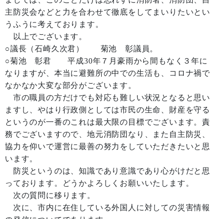
主防災会などと力を合わせて徹底をしてまいりたいとい
うふうに考えております。
以上でございます。
○議長（石崎久次君） 菊池 彰議員。
○菊池 彰君 平成30年７月豪雨から間もなく３年に
なりますが、本当に避難所の中での生活も、コロナ禍で
なかなか大変な部分がございます。
市の職員の方だけでも対応も難しい状況となると思い
ますし、やはり行政側としては市民の生命、財産を守る
というのが一番のこれは最大限の目標でございます。責
務でございますので、地元消防団なり、また自主防災、
協力を仰いで運営に最善の努力をしていただきたいと思
います。
防災というのは、知識であり意識であり心がけだと思
っております。どうかよろしくお願いいたします。
次の質問に移ります。
次に、市内に在住している外国人に対しての災害情報