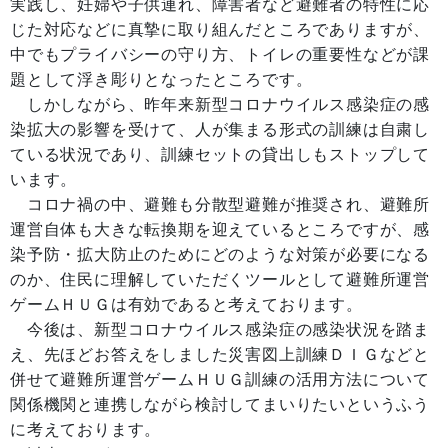
実践し、妊婦や子供連れ、障害者など避難者の特性に応
じた対応などに真摯に取り組んだところでありますが、
中でもプライバシーの守り方、トイレの重要性などが課
題として浮き彫りとなったところです。
しかしながら、昨年来新型コロナウイルス感染症の感
染拡大の影響を受けて、人が集まる形式の訓練は自粛し
ている状況であり、訓練セットの貸出しもストップして
います。
コロナ禍の中、避難も分散型避難が推奨され、避難所
運営自体も大きな転換期を迎えているところですが、感
染予防・拡大防止のためにどのような対策が必要になる
のか、住民に理解していただくツールとして避難所運営
ゲームＨＵＧは有効であると考えております。
今後は、新型コロナウイルス感染症の感染状況を踏ま
え、先ほどお答えをしました災害図上訓練ＤＩＧなどと
併せて避難所運営ゲームＨＵＧ訓練の活用方法について
関係機関と連携しながら検討してまいりたいというふう
に考えております。