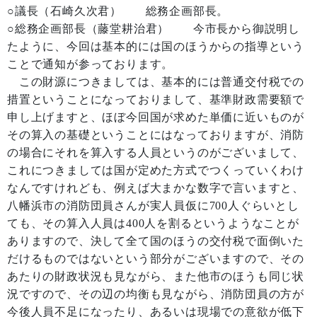
○議長（石崎久次君） 総務企画部長。
○総務企画部長（藤堂耕治君） 今市長から御説明し
たように、今回は基本的には国のほうからの指導という
ことで通知が参っております。
この財源につきましては、基本的には普通交付税での
措置ということになっておりまして、基準財政需要額で
申し上げますと、ほぼ今回国が求めた単価に近いものが
その算入の基礎ということにはなっておりますが、消防
の場合にそれを算入する人員というのがございまして、
これにつきましては国が定めた方式でつくっていくわけ
なんですけれども、例えば大まかな数字で言いますと、
八幡浜市の消防団員さんが実人員仮に700人ぐらいとし
ても、その算入人員は400人を割るというようなことが
ありますので、決して全て国のほうの交付税で面倒いた
だけるものではないという部分がございますので、その
あたりの財政状況も見ながら、また他市のほうも同じ状
況ですので、その辺の均衡も見ながら、消防団員の方が
今後人員不足になったり、あるいは現場での意欲が低下