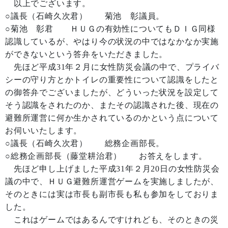
以上でございます。
○議長（石崎久次君） 菊池 彰議員。
○菊池 彰君 ＨＵＧの有効性についてもＤＩＧ同様
認識しているが、やはり今の状況の中ではなかなか実施
ができないという答弁をいただきました。
先ほど平成31年２月に女性防災会議の中で、プライバ
シーの守り方とかトイレの重要性について認識をしたと
の御答弁でございましたが、どういった状況を設定して
そう認識をされたのか、またその認識された後、現在の
避難所運営に何か生かされているのかという点について
お伺いいたします。
○議長（石崎久次君） 総務企画部長。
○総務企画部長（藤堂耕治君） お答えをします。
先ほど申し上げました平成31年２月20日の女性防災会
議の中で、ＨＵＧ避難所運営ゲームを実施しましたが、
そのときには実は市長も副市長も私も参加をしておりま
した。
これはゲームではあるんですけれども、そのときの災