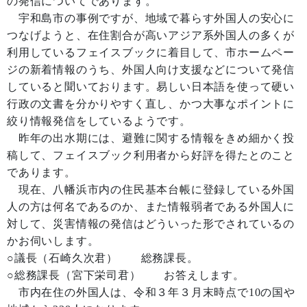
の発信についてであります。
宇和島市の事例ですが、地域で暮らす外国人の安心に
つなげようと、在住割合が高いアジア系外国人の多くが
利用しているフェイスブックに着目して、市ホームペー
ジの新着情報のうち、外国人向け支援などについて発信
していると聞いております。易しい日本語を使って硬い
行政の文書を分かりやすく直し、かつ大事なポイントに
絞り情報発信をしているようです。
昨年の出水期には、避難に関する情報をきめ細かく投
稿して、フェイスブック利用者から好評を得たとのこと
であります。
現在、八幡浜市内の住民基本台帳に登録している外国
人の方は何名であるのか、また情報弱者である外国人に
対して、災害情報の発信はどういった形でされているの
かお伺いします。
○議長（石崎久次君） 総務課長。
○総務課長（宮下栄司君） お答えします。
市内在住の外国人は、令和３年３月末時点で10の国や