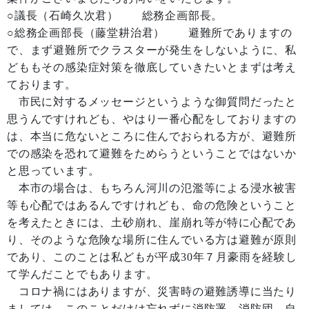
○議長（石崎久次君） 総務企画部長。
○総務企画部長（藤堂耕治君） 避難所でありますの
で、まず避難所でクラスターが発生をしないように、私
どももその感染症対策を徹底していきたいとまずは考え
ております。
市民に対するメッセージというような御質問だったと
思うんですけれども、やはり一番心配をしておりますの
は、本当に危ないところに住んでおられる方が、避難所
での感染を恐れて避難をためらうということではないか
と思っています。
本市の場合は、もちろん河川の氾濫等による浸水被害
等も心配ではあるんですけれども、命の危険ということ
を考えたときには、土砂崩れ、崖崩れ等が特に心配であ
り、そのような危険な場所に住んでいる方は避難が原則
であり、このことは私どもが平成30年７月豪雨を経験し
て学んだことでもあります。
コロナ禍にはありますが、災害時の避難誘導に当たり
ましては、このことだけは忘れずに消防署、消防団、自