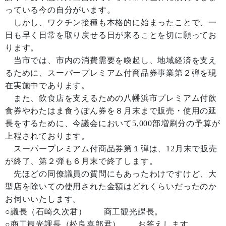
っている今の自分がいます。
しかし、ワクチン接種も本格的に始まったことで、一
日も早く日常を取り戻せる日が来ることを切に願ってお
ります。
当市では、市内の消費需要を喚起し、地域経済を支え
るために、スーパープレミアム付商品券事業第２弾を現
在実施中であります。
また、飲食店を支えるための八幡浜市プレミアム付飲
食券やわたはま食うぽん券を８月末まで販売・使用の延
長をするために、今議会において5,000部増刷分の予算が
上程されております。
スーパープレミアム付商品券第１弾は、12月末で販売
が終了、第２弾も６月末で終了します。
先ほどの同僚議員の質問にもあったわけですけど、大
型店を除いての使用された金額はどれくらいだったのか
お伺いいたします。
○議長（石崎久次君） 商工観光課長。
○商工観光課長（松良喜郎君） お答えします。