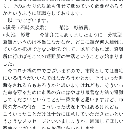
り、そのあたりの対策も併せて進めていく必要があろう
かというふうに認識をしております。
以上でございます。
○議長（石崎久次君） 菊池 彰議員。
○菊池 彰君 今答弁にもありましたように、分散型
避難というのは本当になかなか、どこに誰が何人避難し
ているか把握できない状況でして、以前であれば、避難
所に行けばそこでの避難所の生活ということが始まりま
した。
今コロナ禍の中でございますので、市民としては自宅
にいるほうがいいんではなかろうかとか、そういった判
断をされる方もあろうかと思いますけれども、そういっ
た命を守るために市民の方にはやはり最善な方法で避難
してくださいということが一番大事と思いますけど、市
民の方への何か、こういった状況下ではあるけれども、
こういったことだけは十分に注意していただきたいとい
うようなメッセージといいましょうか、周知してほしい
案件がございましたらお伺いをいたします。