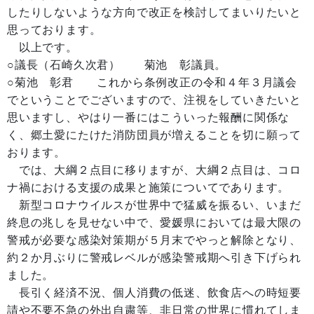
したりしないような方向で改正を検討してまいりたいと
思っております。
以上です。
○議長（石崎久次君） 菊池 彰議員。
○菊池 彰君 これから条例改正の令和４年３月議会
でということでございますので、注視をしていきたいと
思いますし、やはり一番にはこういった報酬に関係な
く、郷土愛にたけた消防団員が増えることを切に願って
おります。
では、大綱２点目に移りますが、大綱２点目は、コロ
ナ禍における支援の成果と施策についてであります。
新型コロナウイルスが世界中で猛威を振るい、いまだ
終息の兆しを見せない中で、愛媛県においては最大限の
警戒が必要な感染対策期が５月末でやっと解除となり、
約２か月ぶりに警戒レベルが感染警戒期へ引き下げられ
ました。
長引く経済不況、個人消費の低迷、飲食店への時短要
請や不要不急の外出自粛等、非日常の世界に慣れてしま