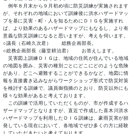
例年８月末から９月初め頃に防災訓練が実施されます
が、それぞれの地域において訓練後に洪水ハザードマッ
プを基に災害・町・人を知るためにＤＩＧを実施すれ
ば、より効果のあるハザードマップにもなるし、より有
意義な防災訓練になると思いますが、考えを伺います。
○議長（石崎久次君） 総務企画部長。
○総務企画部長（藤堂耕治君） お答えします。
災害図上訓練ＤＩＧは、地域の住民が住んでいる地域
の地図を囲み、災害の種別ごとにどこにどのような危険
があり、どこへ避難することができるかなど、地図に情
報を直接書き込みながらワークショップ形式で防災対策
を検討する訓練で、議員御指摘のとおり、防災以外にも
様々な効果があると考えております。
この訓練で活用していただくものが、市が作成するハ
ザードマップとなりますが、直近で作成した喜木川洪水
ハザードマップを利用したＤＩＧ訓練は、豪雨災害が頻
発している現在において、各地域でぜひ多くの方に経験
していただきたいと考えております。