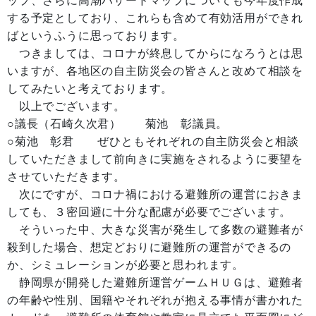
ップ、さらに高潮ハザードマップについても今年度作成
する予定としており、これらも含めて有効活用ができれ
ばというふうに思っております。
つきましては、コロナが終息してからになろうとは思
いますが、各地区の自主防災会の皆さんと改めて相談を
してみたいと考えております。
以上でございます。
○議長（石崎久次君） 菊池 彰議員。
○菊池 彰君 ぜひともそれぞれの自主防災会と相談
していただきまして前向きに実施をされるように要望を
させていただきます。
次にですが、コロナ禍における避難所の運営におきま
しても、３密回避に十分な配慮が必要でございます。
そういった中、大きな災害が発生して多数の避難者が
殺到した場合、想定どおりに避難所の運営ができるの
か、シミュレーションが必要と思われます。
静岡県が開発した避難所運営ゲームＨＵＧは、避難者
の年齢や性別、国籍やそれぞれが抱える事情が書かれた