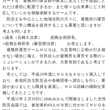
カードを、避難所の体育館や教室に見立てた平面図にど
れだけ適切に配置できるか、また様々な出来事にどう対
応していくかを模擬体験するゲームです。
防災士を中心とした地域住民の方々に、避難所の運営
について学ぶ機会を提供することも重要と思いますが、
考えを伺います。
○議長（石崎久次君） 総務企画部長。
○総務企画部長（藤堂耕治君） お答えします。
避難所運営ゲームＨＵＧは、大災害時に公助が行き届
かない場合に備え、住民自らが避難所を運営する際のシ
ミュレーションができるため、大変有効であると考えて
おります。
市としては、平成29年度にＨＵＧを４セット購入して
おり、各地区自主防災会や各種団体へ貸出しを行い、要
請がありましたら職員を派遣し、ＨＵＧ訓練の補助を実
施してきたところです。
平成31年２月20日にゆめみかんで開催をしました女性
防災会議では、参加者約60人が８班に分かれてＨＵＧを