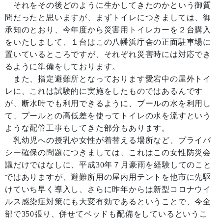
それをその後どのように生かしてきたのかという御質
問だったと思いますが、まずトイレにつきましては、御
承知のとおり、今年度から災害用トイレカーを２台購入
をいたしまして、１台はこの八幡浜庁舎の正面駐車場に
置いているところですが、それぞれ災害時には対応でき
るように準備をしております。
また、指定避難所となっております愛宕中の屋外トイ
レに、これは試験的に実施をしたものではあるんです
が、断水時でも利用できるように、プールの水を利用し
て、プールとの高低差を使ってトイレの水を流すという
ような配管工事もしてきた部分もあります。
乳幼児への授乳や女性が着替える場所など、プライバ
シー確保の問題につきましては、これはこの女性防災会
議だけではなしに、平成30年７月豪雨を経験してのこと
ではありますが、避難所用の屋内用テントを他市に先駆
けていち早く導入し、さらに昨年からは新型コロナウイ
ルス感染症対策にも大変有効であるということで、今全
部で350張り、併せてベッドも配備をしているというこ