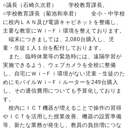
○議長（石崎久次君） 学校教育課長。
○学校教育課長（菊池和幸君） 全小・中学校
に校内ＬＡＮ及び電源キャビネットを整備し、
主要な教室にＷｉ−Ｆｉ環境を整えております。
端末につきましては、2,080台購入し、児
童・生徒１人１台を配付しております。
また、臨時休業等の緊急時には、遠隔学習が
実施できるよう、ウェブカメラを全校に整備
し、自宅にＷｉ−Ｆｉ環境がない児童・生徒のた
めにモバイルＷｉ−Ｆｉルーターを249台購入
し、その通信費用についても予算化しておりま
す。
校内にＩＣＴ機器が増えることで操作の習得
やＩＣＴを活用した授業改善、機器の設置準備
等、新たな業務が発生し、教員の負担増につな