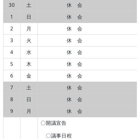
30
土
休 会
1
日
休 会
2
月
休 会
3
火
休 会
4
水
休 会
5
木
休 会
6
金
休 会
7
土
休 会
8
日
休 会
9
月
休 会
〇開議宣告
〇議事日程