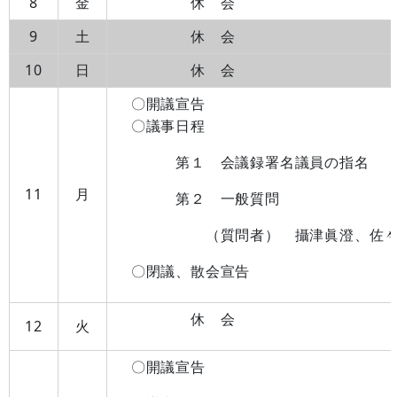
8
金
休 会
9
土
休 会
10
日
休 会
〇開議宣告
〇議事日程
第１ 会議録署名議員の指名
11
月
第２ 一般質問
（質問者） 攝津眞澄、佐々木加
〇閉議、散会宣告
休 会
12
火
〇開議宣告