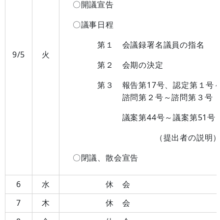
〇開議宣告
〇議事日程
第１ 会議録署名議員の指名
9/5
火
第２ 会期の決定
第３ 報告第17号、認定第１号～
諮問第２号～諮問第３号
議案第44号～議案第51号
（提出者の説明
〇閉議、散会宣告
6
水
休 会
7
木
休 会