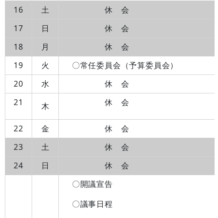
16
土
休 会
17
日
休 会
18
月
休 会
19
火
〇常任委員会（予算委員会）
20
水
休 会
21
休 会
木
22
金
休 会
23
土
休 会
24
日
休 会
〇開議宣告
〇議事日程