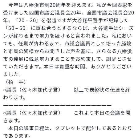
今年は八幡浜市制20周年を迎えます。私が今回表彰を
受けました四国市議会議長会20年、全国市議会議長会20
年、「20－20」を僣越ですが大谷翔平選手が記録した
「50－50」に重ね合うとするならば、大谷選手はシーズ
ンが終わるまで努力を続けると言われました。私におい
ても、任期が終わるまで、市議会議員として培った経験
と市民の皆様からお聞きした声を基に、さらなる八幡浜
市の発展に鋭意努力することをお約束して、謝辞とさせ
ていただきます。本日は貴重な時間、ありがとうござい
ました。
（拍 手）
○議長（佐々木加代子君） 以上で表彰状の伝達を終
わります。
―――――――――――――――――――――
○議長（佐々木加代子君） これより本日の会議を開
きます。
本日の議事日程は、タブレットで配付してあるとおり
であります。