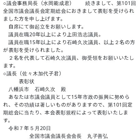
○議会事務局長（水岡能成君） 続きまして、第101回
全国市議会議長会定期総会におきまして表彰を受けられ
ました方を申し上げます。
自席にて御起立をお願いします。
議員在職20年以上により上田浩志議員。
議員在職15年以上により石崎久次議員、以上２名の方
が表彰を受けられました。
２名を代表して石崎久次議員、御受領をお願いいたし
ます。
○議長（佐々木加代子君）
表彰状
八幡浜市 石崎久次 殿
あなたは市議会議員として15年市政の振興に努めら
れ、その功績は著しいものがありますので、第101回定
期総会に当たり、本会表彰規程によって表彰いたしま
す。
令和７年５月20日
全国市議会議長会会長 丸子善弘