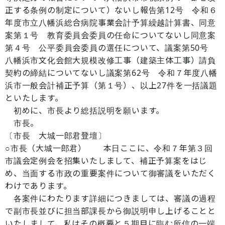
正する条例の制定について）ないし報告第12号 令和６
年度市立八幡浜総合病院事業会計予算繰越計算書、同意
案第１号 教育委員会委員の任命についてないし同意案
第４号 公平委員会委員の選任について、議案第50号
八幡浜市文化会館大規模改修工事（建築主体工事）請負
契約の締結についてないし議案第62号 令和７年度八幡
浜市一般会計補正予算（第１号）、以上27件を一括議題
といたします。
初めに、市長より総括説明を願います。
市長。
〔市長 大城一郎君登壇〕
○市長（大城一郎君） 本日ここに、令和７年第３回
市議会定例会を招集いたしまして、補正予算案をはじ
め、当面する市政の重要案件について御審議をいただく
わけであります。
各案件にわたります詳細につきましては、審議の過程
で副市長並びに担当部課長から御説明申し上げることと
いたしまして、私はその概要と５期目に臨む所信の一端