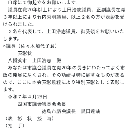
自席にて御起立をお願いします。
議員在職20年以上により上田浩志議員、正副議長在職
３年以上により竹内秀明議員、以上２名の方が表彰を受
けられました。
２名を代表して、上田浩志議員、御受領をお願いいた
します。
○議長（佐々木加代子君）
表彰状
八幡浜市 上田浩志 殿
あなたは市議会議員在職20年の長きにわたってよく市
政の発展に尽くされ、その功績は特に顕著なものがある
ので、ここに本会表彰規程により特別表彰として表彰し
ます。
令和７年４月23日
四国市議会議長会会長
徳島市議会議長 黒田達哉
（表 彰 状 授 与）
（拍 手）