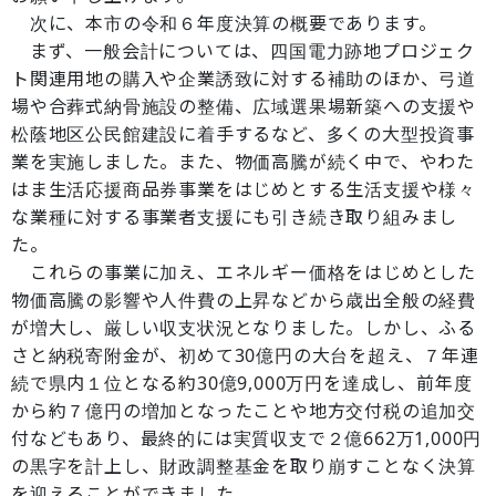
次に、本市の令和６年度決算の概要であります。
まず、一般会計については、四国電力跡地プロジェク
ト関連用地の購入や企業誘致に対する補助のほか、弓道
場や合葬式納骨施設の整備、広域選果場新築への支援や
松蔭地区公民館建設に着手するなど、多くの大型投資事
業を実施しました。また、物価高騰が続く中で、やわた
はま生活応援商品券事業をはじめとする生活支援や様々
な業種に対する事業者支援にも引き続き取り組みまし
た。
これらの事業に加え、エネルギー価格をはじめとした
物価高騰の影響や人件費の上昇などから歳出全般の経費
が増大し、厳しい収支状況となりました。しかし、ふる
さと納税寄附金が、初めて30億円の大台を超え、７年連
続で県内１位となる約30億9,000万円を達成し、前年度
から約７億円の増加となったことや地方交付税の追加交
付などもあり、最終的には実質収支で２億662万1,000円
の黒字を計上し、財政調整基金を取り崩すことなく決算
を迎えることができました。