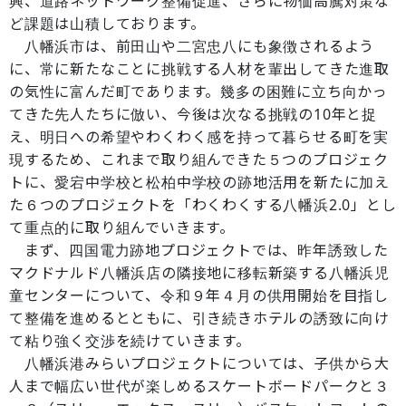
興、道路ネットワーク整備促進、さらに物価高騰対策な
ど課題は山積しております。
八幡浜市は、前田山や二宮忠八にも象徴されるよう
に、常に新たなことに挑戦する人材を輩出してきた進取
の気性に富んだ町であります。幾多の困難に立ち向かっ
てきた先人たちに倣い、今後は次なる挑戦の10年と捉
え、明日への希望やわくわく感を持って暮らせる町を実
現するため、これまで取り組んできた５つのプロジェク
トに、愛宕中学校と松柏中学校の跡地活用を新たに加え
た６つのプロジェクトを「わくわくする八幡浜2.0」とし
て重点的に取り組んでいきます。
まず、四国電力跡地プロジェクトでは、昨年誘致した
マクドナルド八幡浜店の隣接地に移転新築する八幡浜児
童センターについて、令和９年４月の供用開始を目指し
て整備を進めるとともに、引き続きホテルの誘致に向け
て粘り強く交渉を続けていきます。
八幡浜港みらいプロジェクトについては、子供から大
人まで幅広い世代が楽しめるスケートボードパークと３