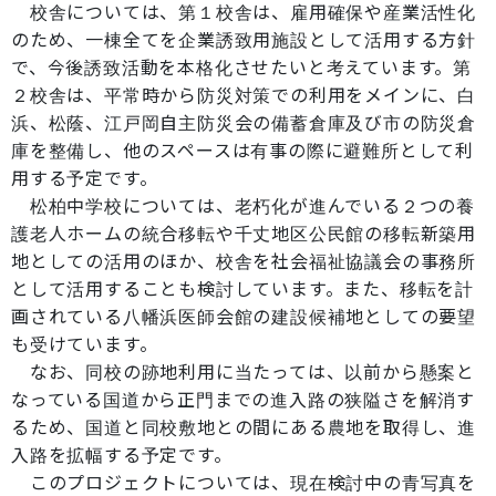
校舎については、第１校舎は、雇用確保や産業活性化
のため、一棟全てを企業誘致用施設として活用する方針
で、今後誘致活動を本格化させたいと考えています。第
２校舎は、平常時から防災対策での利用をメインに、白
浜、松蔭、江戸岡自主防災会の備蓄倉庫及び市の防災倉
庫を整備し、他のスペースは有事の際に避難所として利
用する予定です。
松柏中学校については、老朽化が進んでいる２つの養
護老人ホームの統合移転や千丈地区公民館の移転新築用
地としての活用のほか、校舎を社会福祉協議会の事務所
として活用することも検討しています。また、移転を計
画されている八幡浜医師会館の建設候補地としての要望
も受けています。
なお、同校の跡地利用に当たっては、以前から懸案と
なっている国道から正門までの進入路の狭隘さを解消す
るため、国道と同校敷地との間にある農地を取得し、進
入路を拡幅する予定です。
このプロジェクトについては、現在検討中の青写真を