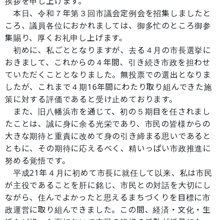
挨拶を申し上げます。
本日、令和７年第３回市議会定例会を招集しましたと
ころ、議員各位におかれましては、御多忙のところ御参
集賜り、厚くお礼申し上げます。
初めに、私ごととなりますが、去る４月の市長選挙に
おきまして、これからの４年間、引き続き市政を担わせ
ていただくこととなりました。無投票での選出となりま
したが、これまで４期16年間にわたり取り組んできた施
策に対する評価であると受け止めております。
また、旧八幡浜市を通じて、初の５期目を任されまし
たことは、誠に身に余る光栄であり、市民の皆様からの
大きな期待と重責に改めて身の引き締まる思いであると
ともに、その期待に応えるべく、精いっぱい市政推進に
努める覚悟です。
平成21年４月に初めて市長に就任して以来、私は市民
が主役であることを肝に銘じ、市民との対話を大切にし
ながら、住んでよかったと思えるまちづくりを目標に市
政運営に取り組んできました。この間、経済・文化・生