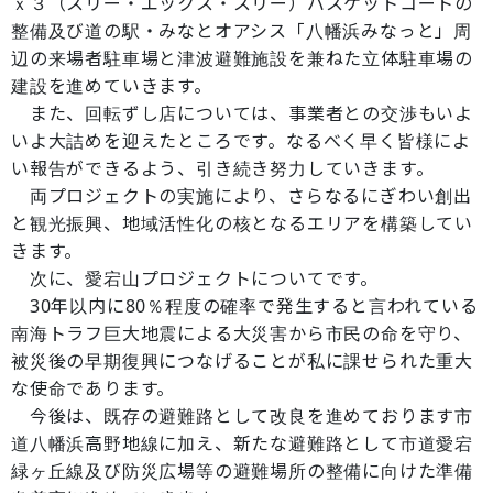
ｘ３（スリー・エックス・スリー）バスケットコートの
整備及び道の駅・みなとオアシス「八幡浜みなっと」周
辺の来場者駐車場と津波避難施設を兼ねた立体駐車場の
建設を進めていきます。
また、回転ずし店については、事業者との交渉もいよ
いよ大詰めを迎えたところです。なるべく早く皆様によ
い報告ができるよう、引き続き努力していきます。
両プロジェクトの実施により、さらなるにぎわい創出
と観光振興、地域活性化の核となるエリアを構築してい
きます。
次に、愛宕山プロジェクトについてです。
30年以内に80％程度の確率で発生すると言われている
南海トラフ巨大地震による大災害から市民の命を守り、
被災後の早期復興につなげることが私に課せられた重大
な使命であります。
今後は、既存の避難路として改良を進めております市
道八幡浜高野地線に加え、新たな避難路として市道愛宕
緑ヶ丘線及び防災広場等の避難場所の整備に向けた準備