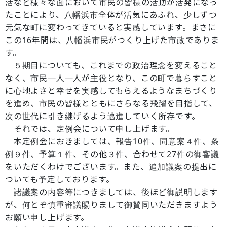
活など様々な面において市民の皆様の活動が活発になっ
たことにより、八幡浜市全体が活気にあふれ、少しずつ
元気な町に変わってきていると実感しています。まさに
この16年間は、八幡浜市民がつくり上げた市政でありま
す。
５期目についても、これまでの政治理念を変えること
なく、市民一人一人が主役となり、この町で暮らすこと
に心地よさと幸せを実感してもらえるようなまちづくり
を進め、市民の皆様とともにさらなる飛躍を目指して、
次の世代に引き継げるよう邁進していく所存です。
それでは、定例会について申し上げます。
本定例会におきましては、報告10件、同意案４件、条
例９件、予算１件、その他３件、合わせて27件の御審議
をいただくわけでございます。また、追加議案の提出に
ついても予定しております。
諸議案の内容等につきましては、後ほど御説明します
が、何とぞ慎重審議賜りまして御賛同いただきますよう
お願い申し上げます。