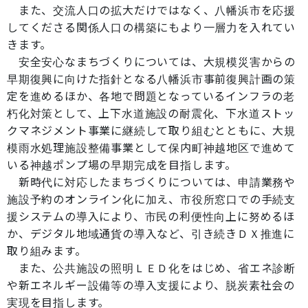
また、交流人口の拡大だけではなく、八幡浜市を応援
してくださる関係人口の構築にもより一層力を入れてい
きます。
安全安心なまちづくりについては、大規模災害からの
早期復興に向けた指針となる八幡浜市事前復興計画の策
定を進めるほか、各地で問題となっているインフラの老
朽化対策として、上下水道施設の耐震化、下水道ストッ
クマネジメント事業に継続して取り組むとともに、大規
模雨水処理施設整備事業として保内町神越地区で進めて
いる神越ポンプ場の早期完成を目指します。
新時代に対応したまちづくりについては、申請業務や
施設予約のオンライン化に加え、市役所窓口での手続支
援システムの導入により、市民の利便性向上に努めるほ
か、デジタル地域通貨の導入など、引き続きＤＸ推進に
取り組みます。
また、公共施設の照明ＬＥＤ化をはじめ、省エネ診断
や新エネルギー設備等の導入支援により、脱炭素社会の
実現を目指します。