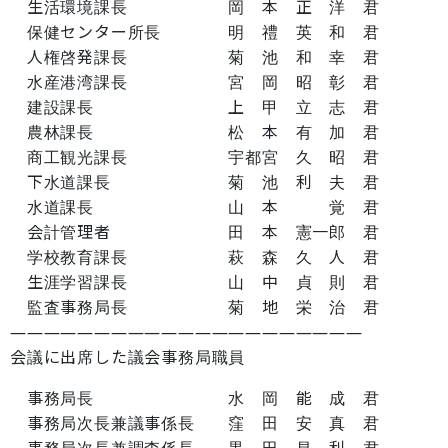
生活環境課長 岡 本 正 洋 君
保健センター所長 明 禮 英 和 君
人権啓発課長 菊 池 和 幸 君
水産港湾課長 宮 岡 昭 彰 君
建設課長 上 甲 立 志 君
農林課長 松 本 有 加 君
商工観光課長 宇都宮 久 昭 君
下水道課長 菊 池 利 夫 君
水道課長 山 本 覚 君
会計管理者 田 本 憲一郎 君
学校教育課長 萩 森 久 人 君
生涯学習課長 山 中 貞 則 君
監査事務局長 菊 地 栄 治 君
―――――――――――――――――――――
会議に出席した議会事務局職員
事務局長 水 岡 能 成 君
事務局次長兼議事係長 窪 田 安 真 君