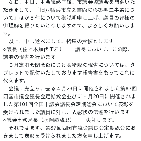
なお、本日、本会議終了後、市議会協議会を開催いた
だきまして、「旧八幡浜市立図書館の移築再生事業につ
いて」ほか５件について御説明申し上げ、議員の皆様の
御理解を賜りたいと存じますので、よろしくお願いしま
す。
以上、申し述べまして、招集の挨拶とします。
○議長（佐々木加代子君） 議長において、この際、
諸般の報告を行います。
３月定例会閉会後における諸般の報告については、タ
ブレットで配付いたしております報告書をもってこれに
代えます。
会議に先立ち、去る４月23日に開催されました第87回
四国市議会議長会定期総会並びに５月20日に開催されま
した第101回全国市議会議長会定期総会において表彰を
受けられました議員に対し、表彰状の伝達を行います。
○議会事務局長（水岡能成君） 失礼します。
それではまず、第87回四国市議会議長会定期総会にお
きまして表彰を受けられました方を申し上げます。