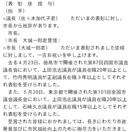
（表 彰 状 授 与）
（拍 手）
○議長（佐々木加代子君） ただいまの表彰に対し、
市長から祝辞があります。
市長。
〔市長 大城一郎君登壇〕
○市長（大城一郎君） ただいま表彰されました皆様
に対しまして、一言お祝いを申し上げます。
去る４月23日、徳島市で開催された第87回四国市議会
議長会において、上田浩志議員が議員在職20年以上とし
て、竹内秀明議員が正副議長在職３年以上としてそれぞ
れ表彰を受けられました。
また、５月20日、東京都で開催された第101回全国市
議会議長会において、上田浩志議員が議員在職20年以上
として、石崎久次議員が議員在職15年以上としてそれぞ
れ表彰を受けられました。
受賞された皆様におかれましては、長きにわたり市政
発展並びに市民福祉向上のために御尽力をいただきまし