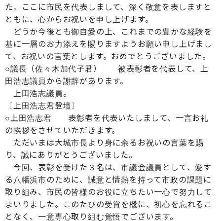
た。ここに市民を代表しまして、深く敬意を表しますと
ともに、心からお祝いを申し上げます。
どうか今後とも御自愛の上、これまでの豊かな経験を
基に一層のお力添えを賜りますようお願い申し上げまし
て、お祝いの言葉とします。おめでとうございました。
○議長（佐々木加代子君） 被表彰者を代表して、上
田浩志議員から謝辞があります。
上田浩志議員。
〔上田浩志君登壇〕
○上田浩志君 表彰者を代表いたしまして、一言お礼
の挨拶をさせていただきます。
ただいまは大城市長より身に余るお祝いの言葉を賜
り、誠にありがとうございました。
今回、表彰を受けた３名は、市議会議員として、愛す
る八幡浜市のために、誠意と情熱を持って市政の課題に
取り組み、市民の皆様のお役に立ちたい一心で努力して
まいりました。このたびの受賞を機に、初心を忘れるこ
となく、一意専心取り組む覚悟でございます。