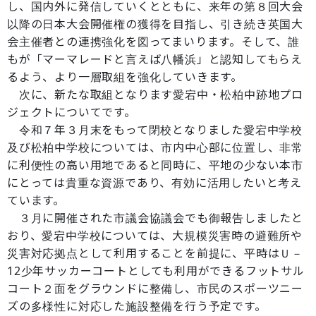
し、国内外に発信していくとともに、来年の第８回大会
以降の日本大会開催権の獲得を目指し、引き続き英国大
会主催者との連携強化を図ってまいります。そして、誰
もが「マーマレードと言えば八幡浜」と認知してもらえ
るよう、より一層取組を強化していきます。
次に、新たな取組となります愛宕中・松柏中跡地プロ
ジェクトについてです。
令和７年３月末をもって閉校となりました愛宕中学校
及び松柏中学校については、市内中心部に位置し、非常
に利便性の高い用地であると同時に、平地の少ない本市
にとっては貴重な資源であり、有効に活用したいと考え
ています。
３月に開催された市議会協議会でも御報告しましたと
おり、愛宕中学校については、大規模災害時の避難所や
災害対応拠点として利用することを前提に、平時はＵ－
12少年サッカーコートとしても利用ができるフットサル
コート２面をグラウンドに整備し、市民のスポーツニー
ズの多様性に対応した施設整備を行う予定です。