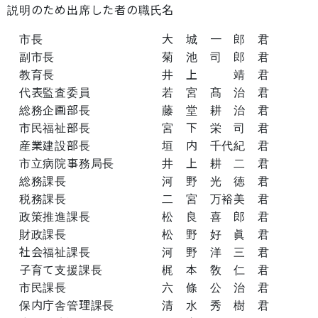
説明のため出席した者の職氏名
市長 大 城 一 郎 君
副市長 菊 池 司 郎 君
教育長 井 上 靖 君
代表監査委員 若 宮 髙 治 君
総務企画部長 藤 堂 耕 治 君
市民福祉部長 宮 下 栄 司 君
産業建設部長 垣 内 千代紀 君
市立病院事務局長 井 上 耕 二 君
総務課長 河 野 光 徳 君
税務課長 二 宮 万裕美 君
政策推進課長 松 良 喜 郎 君
財政課長 松 野 好 眞 君
社会福祉課長 河 野 洋 三 君
子育て支援課長 梶 本 敎 仁 君
市民課長 六 條 公 治 君
保内庁舎管理課長 清 水 秀 樹 君