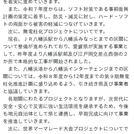
を着実に進めていきます。
また、令和７年度からは、ソフト対策である事前復興
計画の策定に着手し、防災・減災に対し、ハード・ソフ
トの両面から被害の軽減につなげていきます。
次に、無電柱化プロジェクトについてです。
現在、ＪＲ八幡浜駅から八幡浜みなっとまでの区間に
ついて整備が進められており、愛媛県が実施する事業と
して、昨年度より八幡浜駅前及び江戸岡交差点西側の２
か所で本格的な工事が開始されました。
また、八幡浜港から八幡浜インターチェンジまでの区
間については、令和８年度から12年度までの第９期無電
柱化推進計画に盛り込めるよう、引き続き県及び事業者
と協議していきます。
長期間にわたるプロジェクトとなりますが、次世代に
安全・安心で災害に強い生活環境を継承するため、今後
も地元自治体として県と連携し、早期完成に向けて事業
を推進していきます。
次に、世界マーマレード大会プロジェクトについてで