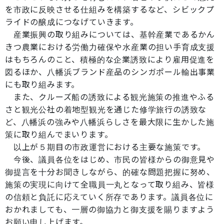
を市政に反映させる仕組みを構築するなど、シビックプ
ライドの醸成につなげていきます。
産業振興の取り組みについては、基幹産業であるかん
きつ農業における労働力確保や水産業の担い手育成支援
はもちろんのこと、積極的な企業誘致により雇用促進を
図るほか、八幡浜ブランド産品のシンガポール輸出事業
にも取り組みます。
また、クルーズ船の誘致による観光施策の推進やふる
さと観光公社の着地型観光を通じた修学旅行の誘致な
ど、八幡浜の強みや八幡浜らしさを最大限に生かした施
策に取り組んでまいります。
以上が５期目の市政運営における主要な施策です。
今後、議員各位をはじめ、市民の皆様からの御意見や
御提言を十分お聞きしながら、的確な問題把握に努め、
施策の実現に向けて全職員一丸となって取り組み、皆様
の信頼と負託に応えていく所存であります。議員各位に
おかれましても、一層の御協力と御支援を賜りますよう
お願い申し上げます。