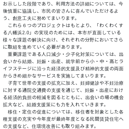
お示しした段階であり、利用方法の詳細については、今
後慎重に協議し、市民の皆さんに喜んでいただけるよ
う、創意工夫に努めてまいります。
これら６つのプロジェクトはもとより、「わくわくす
る八幡浜2.0」の実現のためには、本市が直面している
様々な課題の解決に向け、それぞれの分野においてさら
に取組を進めていく必要があります。
重要課題である人口減少・少子化対策については、出
会いから結婚、妊娠・出産、就学前から小・中・高とラ
イフステージに沿った経済的支援及び精神的支援の両面
からきめ細かなサービスを実施してまいります。
子育て世帯の支援の拡充に加え、妊婦健診や不妊治療
に対する通院交通費の支援を通じて、妊娠・出産におけ
る経済的負担の軽減を図るとともに、出会いの場の機会
拡大など、結婚支援策にも力を入れていきます。
移住・定住の促進については、移住者を対象とした各
種支援の充実や今年度が最終年度となる民間賃貸住宅へ
の支援など、住環境改善にも取り組みます。