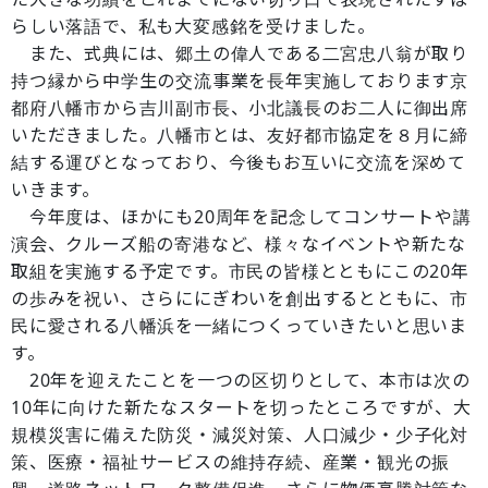
らしい落語で、私も大変感銘を受けました。
また、式典には、郷土の偉人である二宮忠八翁が取り
持つ縁から中学生の交流事業を長年実施しております京
都府八幡市から吉川副市長、小北議長のお二人に御出席
いただきました。八幡市とは、友好都市協定を８月に締
結する運びとなっており、今後もお互いに交流を深めて
いきます。
今年度は、ほかにも20周年を記念してコンサートや講
演会、クルーズ船の寄港など、様々なイベントや新たな
取組を実施する予定です。市民の皆様とともにこの20年
の歩みを祝い、さらににぎわいを創出するとともに、市
民に愛される八幡浜を一緒につくっていきたいと思いま
す。
20年を迎えたことを一つの区切りとして、本市は次の
10年に向けた新たなスタートを切ったところですが、大
規模災害に備えた防災・減災対策、人口減少・少子化対
策、医療・福祉サービスの維持存続、産業・観光の振