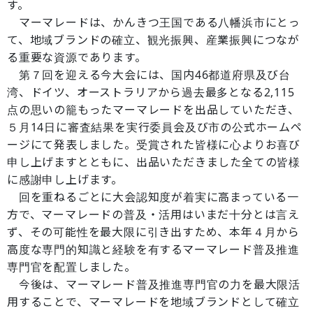
す。
マーマレードは、かんきつ王国である八幡浜市にとっ
て、地域ブランドの確立、観光振興、産業振興につなが
る重要な資源であります。
第７回を迎える今大会には、国内46都道府県及び台
湾、ドイツ、オーストラリアから過去最多となる2,115
点の思いの籠もったマーマレードを出品していただき、
５月14日に審査結果を実行委員会及び市の公式ホームペ
ージにて発表しました。受賞された皆様に心よりお喜び
申し上げますとともに、出品いただきました全ての皆様
に感謝申し上げます。
回を重ねるごとに大会認知度が着実に高まっている一
方で、マーマレードの普及・活用はいまだ十分とは言え
ず、その可能性を最大限に引き出すため、本年４月から
高度な専門的知識と経験を有するマーマレード普及推進
専門官を配置しました。
今後は、マーマレード普及推進専門官の力を最大限活
用することで、マーマレードを地域ブランドとして確立