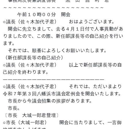
事務局次長兼調査係長 黒 田 昌 利 君
～～～～～～～～～～～～～～～～～～～～～
午前１０時００分 開会
○議長（佐々木加代子君） おはようございます。
開会に先立ちまして、去る４月１日付で人事異動があ
りましたので、この際、新任部課長等の自己紹介を行い
ます。
それでは、順番によろしくお願いいたします。
（新任部課長等の自己紹介）
○議長（佐々木加代子君） 以上で新任部課長等の自
己紹介を終わります。
―――――――――――――――――――――
○議長（佐々木加代子君） それでは、ただいまより
令和７年第３回八幡浜市議会定例会を開会いたします。
市長から今議会招集の挨拶があります。
市長。
〔市長 大城一郎君登壇〕
○市長（大城一郎君） 開会に当たりまして、一言御