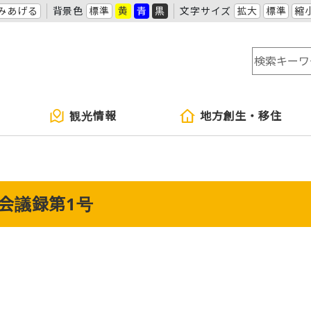
みあげる
背景色
標準
黄
青
黒
文字サイズ
拡大
標準
縮
観光情報
地方創生・移住
会議録第1号