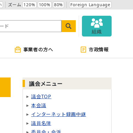
小
ズーム
120%
100%
80%
Foreign Language
組織
事業者の方へ
市政情報
議会メニュー
議会TOP
本会議
インターネット録画中継
議員名簿
委員会・会派