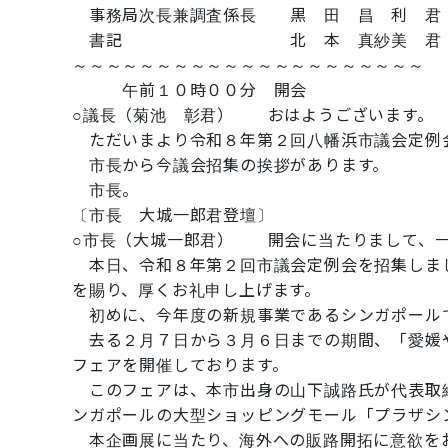
事務局次長兼調査係長 黒 田 昌 利 君
書記 北 本 真紗美 君
～～～～～～～～～～～～～～～～～～～～～
午前１０時００分 開会
○議長（菊池 彰君） おはようございます。
ただいまより令和８年第２回八幡浜市議会定例
市長から今議会招集の挨拶があります。
市長。
〔市長 大城一郎君登壇〕
○市長（大城一郎君） 開会に当たりまして、一
本日、令和８年第２回市議会定例会を招集しま
を賜り、厚くお礼申し上げます。
初めに、今年度の新規事業であるシンガポール
去る２月７日から３月６日までの期間、「愛媛や
フェアを開催しております。
このフェアは、本市出身の山下誠路氏が代表取
ンガポールの大型ショッピングモール「プラザシ
本企画展に当たり、海外への販路開拓に意欲を