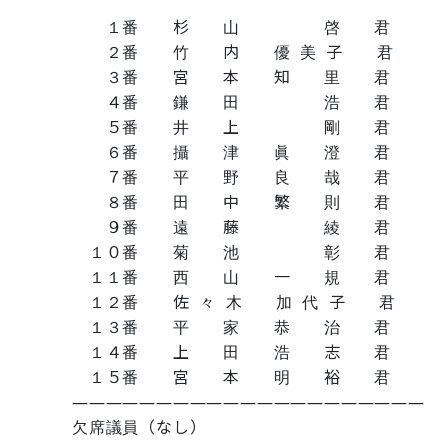
１番 杉 山 啓 君
２番 竹 内 優 美 子 君
３番 宮 本 知 里 君
４番 鎌 田 浩 君
５番 井 上 剛 君
６番 攝 津 眞 澄 君
７番 平 野 良 哉 君
８番 田 中 繁 則 君
９番 遠 藤 綾 君
１０番 菊 池 彰 君
１１番 西 山 一 規 君
１２番 佐 々 木 加 代 子 君
１３番 平 家 恭 治 君
１４番 上 田 浩 志 君
１５番 宮 本 明 裕 君
―――――――――――――――――――――
欠席議員（なし）