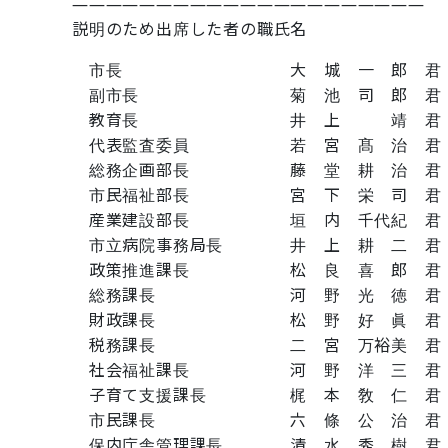
―――――――――――――――――――――
説明のため出席した者の職氏名
市長 大 城 一 郎 君
副市長 菊 池 司 郎 君
教育長 井 上 靖 君
代表監査委員 若 宮 髙 治 君
総務企画部長 藤 堂 耕 治 君
市民福祉部長 宮 下 栄 司 君
産業建設部長 垣 内 千代紀 君
市立病院事務局長 井 上 耕 二 君
政策推進課長 松 良 喜 郎 君
総務課長 河 野 光 徳 君
財政課長 松 野 好 眞 君
税務課長 二 宮 万裕美 君
社会福祉課長 河 野 洋 三 君
子育て支援課長 梶 本 敎 仁 君
市民課長 六 條 公 治 君
保内庁舎管理課長 清 水 秀 樹 君