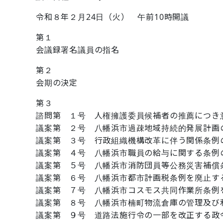
令和８年２月24日（火） 午前10時開議
第１
会議録署名議員の指名
第２
会期の決定
第３
諮問第 １号 人権擁護委員候補者の推薦につき
議案第 ２号 八幡浜市過疎地域持続的発展計画
議案第 ３号 行政組織機構改革に伴う関係条例
議案第 ４号 八幡浜市職員の給与に関する条例
議案第 ５号 八幡浜市消防団員等公務災害補償
議案第 ６号 八幡浜市都市計画税条例を廃止す
議案第 ７号 八幡浜市コスモス共同作業所条例
議案第 ８号 八幡浜市楠町物流倉庫の管理及び
議案第 ９号 道路法施行令の一部を改正する政