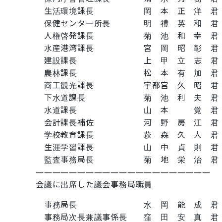
生活環境課長 岡 本 正 洋 君
保健センター所長 明 禮 英 和 君
人権啓発課長 菊 池 和 幸 君
水産港湾課長 宮 岡 昭 彰 君
建設課長 上 甲 立 志 君
農林課長 松 本 有 加 君
商工観光課長 宇都宮 久 昭 君
下水道課長 菊 池 利 夫 君
水道課長 山 本 覚 君
会計課長補佐 河 野 房 江 君
学校教育課長 萩 森 久 人 君
生涯学習課長 山 中 貞 則 君
監査事務局長 菊 地 栄 治 君
―――――――――――――――――――――
会議に出席した議会事務局職員
事務局長 水 岡 能 成 君
事務局次長兼議事係長 窪 田 安 真 君