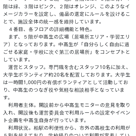
階は緑、３階はピンク、２階はオレンジ、このようなイ
メージカラーを設定し、備品の選定にルールを設けるこ
とで、施設全体の統一感を維持しています。
４番目、各フロアの詳細機能と特色。
まず、５階が中高生の広場（居場所エリア・学習エリ
ア）となっております。中高生が「自分らしく自由に過
ごせる家庭・学校に次ぐ第三の居場所」をコンセプトと
しています。
運営とスタッフ。専門職を含むスタッフ10名に加え、
大学生ボランティア約20名を配置しております。大学生
は一時間1,000円の有償ボランティアとして活動してお
り、中高生のつなぎ役や気軽な相談相手となっていま
す。
利用者主体。開設前から中高生モニターの意見を取り
入れ、開設後も運営委員会で利用ルールの設定やイベン
ト企画を中高生自身が行っています。
利用状況。柏駅の利便性から、市外の高校生の利用が
５割を超えており、学校帰りのついで利用が定着してい