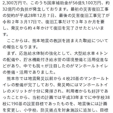
2,300万円で、このうち国庫補助金が56億9,100万円、約
32億円の負担が発生しております。最初の災害復旧工事
の契約が平成28年12月７日、最後の災害復旧工事完了が
令和２年３月17日で、復旧工事だけで３年３か月を要
し、発災から約４年かけて復旧を完了させたといいま
す。
ここからは、熊本地震の教訓を踏まえた取組について
の報告となります。
まず、応急給水体制の強化として、大型給水車４トン
の配備や、貯水機能付き給水管の環境整備と活用促進な
どがあり、中でも我々が注目したのがマンホールトイレ
の整備・活用でありました。
熊本市では地震発災以前から４校20基のマンホールト
イレの整備が完了しており、発災時にはマンホールトイ
レのメリットが十分に発揮され、利用者からも好評であ
ったことから、当初の計画では平成33年までに中学校38
校に190基の設置目標であったものを、地震後には計画
を変更し、小学校、防災拠点を対象施設に追加し、目標