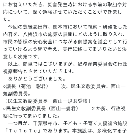
にお答えいただき、災害発生時における事前の取組や対
応について、深く勉強させていただくことができまし
た。
今回の豊後高田市、熊本市において視察・研修をした
内容を、八幡浜市の施策の展開にどのように取り入れ、
市民の皆様の安心安全につながる御提案を議会として行
っていけるよう皆で考え、実行に移してまいりたいと決
意した次第です。
以上、簡単ではございますが、総務産業委員会の行政
視察報告とさせていただきます。
ありがとうございました。
○議長（菊池 彰君） 次、民生文教委員会、西山一
規副委員長。
〔民生文教副委員長 西山一規君登壇〕
○民生文教副委員長（西山一規君） ２か所、行政視
察に行ってまいりました。
一つ目が、千葉県柏市、子ども・子育て支援複合施設
「ＴｅＴｏＴｅ」であります。本施設は、多様化する子