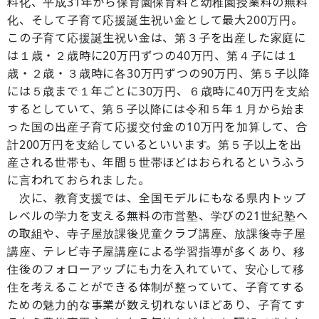
料化、平成31年から保育園保育料と幼稚園授業料の無料
化、そして子育て応援誕生祝い金として最大200万円。
この子育て応援誕生祝い金は、第３子を出産した家庭に
は１歳・２歳時に20万円ずつの40万円、第４子には１
歳・２歳・３歳時に各30万円ずつの90万円、第５子以降
には５歳まで１年ごとに30万円、６歳時に40万円を支給
するとしていて、第５子以降には令和５年１月から始ま
った国の出産子育て応援交付金の10万円を加算して、合
計200万円を支給しているといいます。第５子以上を出
産される世帯も、年間５世帯ほどはおられるというふう
に言われておられました。
次に、教育支援では、全国モデルにもなる県内トップ
レベルの学力を支える無料の市営塾、学びの21世紀塾へ
の取組や、寺子屋放課後児童クラブ講座、放課後寺子屋
講座、テレビ寺子屋講座による学習指導が多くあり、移
住後のフォローアップにも力を入れていて、安心して移
住を考えることができる体制が整っていて、子育てする
ための魅力的な事業が数え切れないほどあり、子育てす