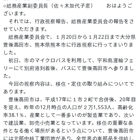
○総務産業副委員長（佐々木加代子君） おはようご
ざいます。
それでは、行政視察報告、総務産業委員会の報告をさ
せていただきます。
総務産業委員会で、１月20日から１月22日まで大分県
豊後高田市、熊本県熊本市に行政視察に行ってまいりま
した。
初日、市のマイクロバスを利用して、宇和島運輸フェ
リーにて別府港到着後、バスにて豊後高田市へ参りまし
た。
今回の視察内容は、移住・定住の取り組みについてで
あります。
豊後高田市は、平成17年に１市２町で合併後、20年目
を迎え、昨年の12月時点の人口が２万1,553人、高齢化
率38.1％、産業として一番多いのが製造業であり、次い
で建設業、卸売小売業となっています。移住の重要な条
件となる働く場所があるという点について、豊後高田市
には北部中核工業団地があり、全世界の車部品を供給し