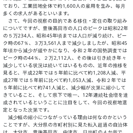
ており、工業団地全体で約1,600人の雇用を生み、毎月
多くの求人があるといいます。
さて、今回の視察の目的である移住・定住の取り組み
についてですが、豊後高田市の人口のピークは昭和22年
の５万234人、昭和45年頃までは人口が減り続け、ピー
ク時の67％、３万3,561人まで減少しましたが、昭和45
年頃から減少が緩やかになり、令和２年の国勢調査では
ピーク時の44％、２万2,112人、その後は引き続き年々
減少している状況は続いてはいるものの、近年の推移を
見ると、平成22年では５年前に比べて約1,208人減、平
成27年では５年前に比べて約1,053人減、令和２年では
５年前に比べて約741人減と、減少幅が次第に縮小して
きていること、そして県下で唯一、12年連続社会増を達
成されているということに注目をして、今回の視察地選
定となった次第です。
減少幅の縮小につながっている理由は何なのかという
ことですが、大分県の市町村別に見た転入超過の自治体
は、大分市、豊後高田市、中津市、日出町の４か所で、