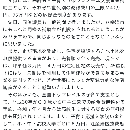
４点目は、高齢者・子育て世帯リフォーム支援事業補
助金として、それぞれ世代別の改修費用の上限が40万
円、75万円などの応援金制度があります。
先日、同僚議員も一般質問で行いましたが、八幡浜市
にもこれと同様の補助金が創設をされとるということが
ありますので、同じようなものをされとるなというふう
に思いました。
また、市が宅地を造成し、住宅を建設する方へ土地を
無償提供する事業があり、先着順で全て完売。現在で
は、坪単価３万円～４万円の住宅団地の販売や、45歳以
下にはリース制度を利用して住宅建設ができる夢まち事
業を展開するなど、若者世帯にとって大変魅力的な住宅
施策があることに感動いたしました。
そのほかにも、全国トップレベルの子育て支援とし
て、平成30年から０歳から中学生までの給食費無料化を
実施、令和７年４月からは高校生に対する昼食の無料提
供も開始されています。また、子育て応援入学祝い金と
して、小・中・高校入学ごとに５万円、妊産婦医療費無