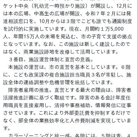
ケット中央（乳幼児一時預かり施設）が開設し、12月に
は本の広場、中高生の広場が開設、令和７年２月には発
達相談窓口を、10月からは３階でこども誰でも通園制度
を試行的に実施しています。現在、月間約１万5,000
人、年間15万人の来場を見込む、市の子育て支援の拠点
となっています。なお、この施設は新しく建設したので
はなく、商業施設跡地を改修して活用しています。
３番目、施設運営体制と直営の意義。
本施設の運営は、市の直営を基本としています。６階
に、こども政策課の複合施設担当職員３名が常駐し、施
設全体の連絡調整や危機管理を統括しています。
障害者雇用の推進。直営とする最大の理由は、障害者
活躍推進計画に基づく取組です。障害のある会計年度任
用職員を直接雇用し、清掃や事務補助、情報発信に従事
させています。これにより外部委託費を抑制するだけで
なく、部全体の業務効率化と人件費削減を実現していま
す。
カラーゾーニングと統一感。各階には、５階は青、４