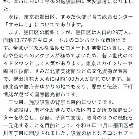
が、本市において今後の施設展開に大変参考になりまし
た。
次は、東京都墨田区、すみだ保健子育て総合センター
「すみほこ」についてであります。
まず、墨田区の概要ですが、墨田区は人口約29万人、
面積13.77平方キロメートルのコンパクトな自治体で
す。全域が平たんな高度ゼロメートル地帯に位置し、都
心や空港へのアクセスが極めてよいため、若い世代のベ
ッドタウンとして人気があります。東京スカイツリーや
両国国技館、すみだ北斎美術館などの文化資源が豊富
で、隅田川花火大会には約100万人が訪れています。葛
飾北斎や勝海舟ゆかりの地でもあり、歴史と伝統、下町
情緒が息づく国際観光都市です。
二つ目、施設設置の背景と目的についてです。
本施設は、老朽化が進んでいた区内２か所の保健セン
ターを統合し、保健、子育て支援、教育の３つの機能を
一元化することを目的として、令和６年11月に墨田区横
川五丁目に開設されました。設置の核となるコンセプト