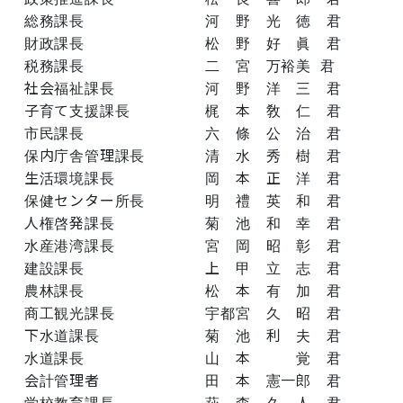
総務課長 河 野 光 徳 君
財政課長 松 野 好 眞 君
税務課長 二 宮 万裕美 君
社会福祉課長 河 野 洋 三 君
子育て支援課長 梶 本 敎 仁 君
市民課長 六 條 公 治 君
保内庁舎管理課長 清 水 秀 樹 君
生活環境課長 岡 本 正 洋 君
保健センター所長 明 禮 英 和 君
人権啓発課長 菊 池 和 幸 君
水産港湾課長 宮 岡 昭 彰 君
建設課長 上 甲 立 志 君
農林課長 松 本 有 加 君
商工観光課長 宇都宮 久 昭 君
下水道課長 菊 池 利 夫 君
水道課長 山 本 覚 君
会計管理者 田 本 憲一郎 君