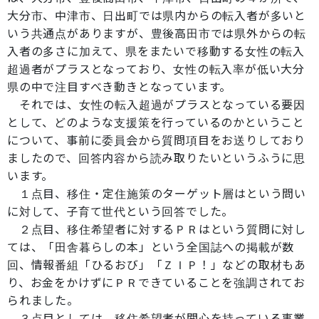
大分市、中津市、日出町では県内からの転入者が多いと
いう共通点がありますが、豊後高田市では県外からの転
入者の多さに加えて、県をまたいで移動する女性の転入
超過者がプラスとなっており、女性の転入率が低い大分
県の中で注目すべき動きとなっています。
それでは、女性の転入超過がプラスとなっている要因
として、どのような支援策を行っているのかということ
について、事前に委員会から質問項目をお送りしており
ましたので、回答内容から読み取りたいというふうに思
います。
１点目、移住・定住施策のターゲット層はという問い
に対して、子育て世代という回答でした。
２点目、移住希望者に対するＰＲはという質問に対し
ては、「田舎暮らしの本」という全国誌への掲載が数
回、情報番組「ひるおび」「ＺＩＰ！」などの取材もあ
り、お金をかけずにＰＲできていることを強調されてお
られました。
３点目としては、移住希望者が関心を持っている事業