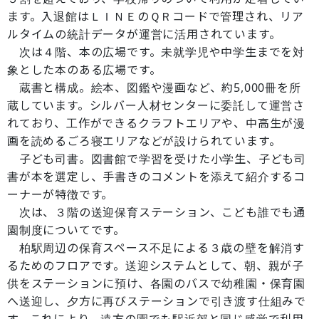
ます。入退館はＬＩＮＥのＱＲコードで管理され、リア
ルタイムの統計データが運営に活用されています。
次は４階、本の広場です。未就学児や中学生までを対
象とした本のある広場です。
蔵書と構成。絵本、図鑑や漫画など、約5,000冊を所
蔵しています。シルバー人材センターに委託して運営さ
れており、工作ができるクラフトエリアや、中高生が漫
画を読めるごろ寝エリアなどが設けられています。
子ども司書。図書館で学習を受けた小学生、子ども司
書が本を選定し、手書きのコメントを添えて紹介するコ
ーナーが特徴です。
次は、３階の送迎保育ステーション、こども誰でも通
園制度についてです。
柏駅周辺の保育スペース不足による３歳の壁を解消す
るためのフロアです。送迎システムとして、朝、親が子
供をステーションに預け、各園のバスで幼稚園・保育園
へ送迎し、夕方に再びステーションで引き渡す仕組みで