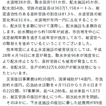
水源地38か所、取水箇所101か所、配水施設45か所、
配水池54池、管路の総延長は363万1,158メートル、耐
震適合性のある基幹管路の割合は81.3％、水道管路の耐
震化率は32.6％、水源地が市内一円に点在することか
ら、配水区を多数に分けて運用し、配水施設も多数存在
します。給水開始から約100年が経過、市街地を中心に
法定耐用年数を過ぎた経年管が残存しており、耐震管へ
の取替えを進めているということでございました。
熊本地震による上水道施設の被害状況としては、平成
28年４月16日に本震が発生、取水井全96本が濁度等に
より配水停止となり、基幹管路にも被害が発生したた
め、全配水区、全戸の約32万6,000戸が断水状態になっ
たといいます。
災害復旧事業費は約20億円、国庫補助が14億円、市負
担約６億円。応急給水活動を４月15日から５月６日まで
の22日間、97事業体、延べ4,286名、給水車延べ1,073
台、被災管路の復旧が進むにつれ、順次給水所を閉鎖。
そのほかに、下水道施設の復旧に要した総費用が89億