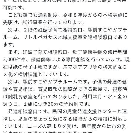
す。これにより、遠方の園でも駅近郊と同じ感覚で利用
可能です。
こども誰でも通園制度、令和８年度からの本格実施に
先駆け、試行事業を行っております。
次は、２階の妊娠子育て相談窓口、駅前すこやかプチ
ルーム、リトルペガサス地域支援室発達相談窓口であり
ます。
まず、妊娠子育て相談窓口。母子健康手帳の発行年間
3,000件や、保健師等による専門相談を行っています。現
在は紙の母子手帳ですが、スマホアプリ等の将来的なＤ
Ｘ化を検討課題としています。
次は、駅前すこやかプチルームです。子供の発達の健
診や育児相談、育児情報の閲覧ができる部屋で、視察時
は離乳食教室を行っておりました。利用は月・水・金の
週３日、１組につき30分の予約制です。
発達相談窓口です。民間の児童発達支援センターと連
携し、児童のちょっと気になる段階からの相談に対応し
ています。ニーズの高まりを受け、新年度からは市の委