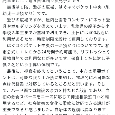
託事業として週５日体制で拡充予定です。
最後は１階、遊びの広場、はぐはぐポケット中央（乳
幼児一時預かり）です。
遊びの広場ですが、屋内公園をコンセプトにネット遊
具やボルダリングを備えています。乳幼児の親子から小
学校３年生までが無料で利用でき、土日には400名近い
利用があるため、時間制限を設けて運用しております。
はぐはぐポケット中央の一時預かりについてです。柏
市公式ＬＩＮＥから24時間予約可能で、リフレッシュや
買物目的での利用などが多いです。保育士１名に対し子
供２名という手厚い体制です。
最後に、視察を終えてということで、本市の重要ポイ
ントは、可能な限り１か所に集約し、物理的に不可能な
点は代替案で対応しているところだと思います。そし
て、ハード面では施設の余力を持たせた設計であり、当
初の飲食スペースをニーズに応じて発達相談窓口へと転
用するなど、社会情勢の変化に柔軟に対応できる設計が
重要であると感じました。自治体の規模は異なります