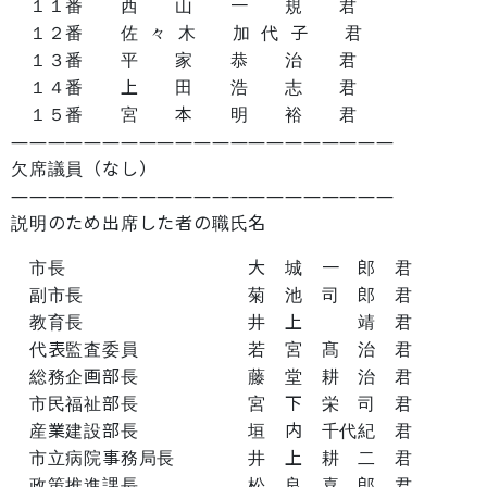
１１番 西 山 一 規 君
１２番 佐 々 木 加 代 子 君
１３番 平 家 恭 治 君
１４番 上 田 浩 志 君
１５番 宮 本 明 裕 君
―――――――――――――――――――――
欠席議員（なし）
―――――――――――――――――――――
説明のため出席した者の職氏名
市長 大 城 一 郎 君
副市長 菊 池 司 郎 君
教育長 井 上 靖 君
代表監査委員 若 宮 髙 治 君
総務企画部長 藤 堂 耕 治 君
市民福祉部長 宮 下 栄 司 君
産業建設部長 垣 内 千代紀 君
市立病院事務局長 井 上 耕 二 君
政策推進課長 松 良 喜 郎 君