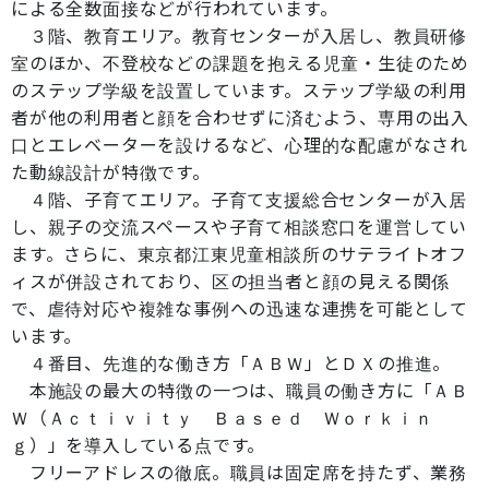
による全数面接などが行われています。
３階、教育エリア。教育センターが入居し、教員研修
室のほか、不登校などの課題を抱える児童・生徒のため
のステップ学級を設置しています。ステップ学級の利用
者が他の利用者と顔を合わせずに済むよう、専用の出入
口とエレベーターを設けるなど、心理的な配慮がなされ
た動線設計が特徴です。
４階、子育てエリア。子育て支援総合センターが入居
し、親子の交流スペースや子育て相談窓口を運営してい
ます。さらに、東京都江東児童相談所のサテライトオフ
ィスが併設されており、区の担当者と顔の見える関係
で、虐待対応や複雑な事例への迅速な連携を可能として
います。
４番目、先進的な働き方「ＡＢＷ」とＤＸの推進。
本施設の最大の特徴の一つは、職員の働き方に「ＡＢ
Ｗ（Ａｃｔｉｖｉｔｙ Ｂａｓｅｄ Ｗｏｒｋｉｎ
ｇ）」を導入している点です。
フリーアドレスの徹底。職員は固定席を持たず、業務