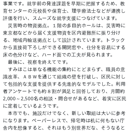
事業です。就学前の発達課題を早期に把握するため、教
育センターの元校長や保育士、理学療法士などが連携し
評価を行い、スムーズな就学支援につなげています。
災害時の物資拠点。１階の多目的ホールは、災害時に
東京都などから届く支援物資を区内避難所に振り分け
る、地域内輸送拠点として設計されています。トラック
から直接荷下ろしができる開閉窓や、仕分を容易にする
床の色分けなど、ハード面での工夫が見られます。
最後に、視察を終えてです。
すみほこは単なる機能の集約にとどまらず、職員の意
識改革、ＡＢＷを通じて組織の壁を打破し、区民に対し
て包括的な支援を提供する先進的なモデルでした。利用
者アンケートでも約８割が満足と回答しており、月間約
2,000～2,500名の相談・問合せがあるなど、着実に区民
に定着しているようです。
本市でも、施設だけでなく、新しい取組は大いに参考
になります。ペーパーレスで、帰宅時は机に何もない庁
舎内を想像すると、それはもう別世界だな、そうなると