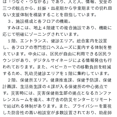
は「つなぐ・つながる」であり、人と人、情報、安全の
三つの観点から、妊娠・出産期から学童期までの切れ目
ない支援体制を構築することを目指しています。
３、施設構成と各フロアの機能。
すみほこは、地上４階建ての複合施設であり、機能に
応じて明確にゾーニングされています。
１階、エントランス、健診エリア。総合案内を設置
し、各フロアの専門窓口へスムーズに案内する体制を整
えています。中央には、区民が自由に利用できる区民ラ
ウンジがあり、デジタルサイネージによる情報発信も行
われております。また、ベビーカーでの移動負担を軽減
するため、乳幼児健診エリアを１階に集約しています。
２階、保健所エリア。健康推進課、保健予防課、保健
計画課、生活衛生課の４課が入る保健所の中心拠点で
す。災害時には、災害保健衛生部の拠点となるカンファ
レンスルームを備え、本庁舎の防災センターとリモート
で結ばれる体制があります。また、プライバシーを重視
した防音性の高い相談室が多数設置されており、助産師