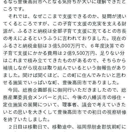
るなら豊後高田市へとなる気持ちが大いに理解できたと
ころです。
それでは、なぜここまで支援できるのか、疑問が湧い
てくるところですが、この子育て支援の充実を支える財
源が、ふるさと納税は全部子育て支援に充てるとの市長
の考えによるというふうに言われておりました。現在の
ふるさと納税金額は３億5,000万円で、６年度決算での
子育て支援にかかる費用は２億9,500万円、足りない分
はこれまで積み立ててきたものがあるので、そちらから
補填しながら現在は取り組んでいるという御報告があり
ました。聞けば聞くほど、この町に住んでみたいと思わ
せる施策でいっぱいな町、豊後高田市でありました。
今回、総務企画部長に御同行いただきましたので、総
務産業委員会メンバーと共に、今後の八幡浜市の移住・
定住施策の展開について、理事者、議会で考えていきた
いとの思いを大きくして豊後高田市での初日の視察研修
を終了いたしました。
２日目は移動日で、移動途中、福岡県朝倉郡筑前町に