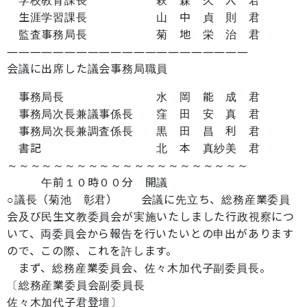
学校教育課長 萩 森 久 人 君
生涯学習課長 山 中 貞 則 君
監査事務局長 菊 地 栄 治 君
―――――――――――――――――――――
会議に出席した議会事務局職員
事務局長 水 岡 能 成 君
事務局次長兼議事係長 窪 田 安 真 君
事務局次長兼調査係長 黒 田 昌 利 君
書記 北 本 真紗美 君
～～～～～～～～～～～～～～～～～～～～～
午前１０時００分 開議
○議長（菊池 彰君） 会議に先立ち、総務産業委員
会及び民生文教委員会が実施いたしました行政視察につ
いて、両委員会から報告を行いたいとの申出があります
ので、この際、これを許します。
まず、総務産業委員会、佐々木加代子副委員長。
〔総務産業委員会副委員長
佐々木加代子君登壇〕