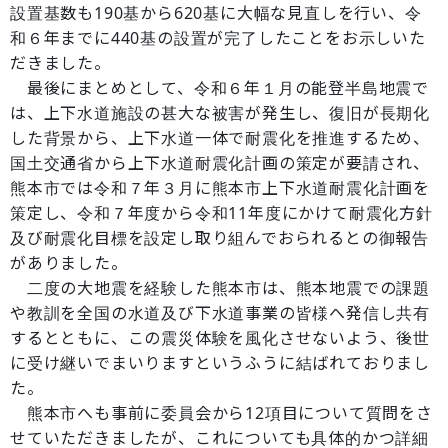
設置基数も190基から620基に大幅な見直しを行い、令
和６年までに440基の設置が完了したことをお示しいた
だきました。
最後にまとめとして、令和６年１月の能登半島地震で
は、上下水道施設の甚大な被害が発生し、復旧が長期化
した背景から、上下水道一体で耐震化を推進するため、
国土交通省から上下水道耐震化計画の策定が要請され、
熊本市では令和７年３月に熊本市上下水道耐震化計画を
策定し、令和７年度から令和11年度にかけて耐震化方針
及び耐震化目標を設定し取り組んでおられるとの御報告
がありました。
二度の大地震を経験した熊本市は、熊本地震での課題
や教訓を全国の水道及び下水道事業の皆様へ発信し共有
するとともに、この震災体験を風化させないよう、後世
に受け継いでまいりますというふうに結ばれておりまし
た。
熊本市へも事前に委員会から12項目について質問をさ
せていただきましたが、これについても具体的かつ詳細