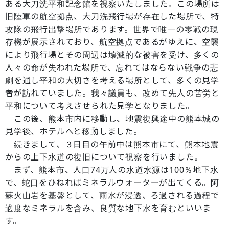
ある大刀洗平和記念館を視察いたしました。この場所は
旧陸軍の航空拠点、大刀洗飛行場が存在した場所で、特
攻隊の飛行出撃場所であります。世界で唯一の零戦の現
存機が展示されており、航空拠点であるがゆえに、空襲
により飛行場とその周辺は壊滅的な被害を受け、多くの
人々の命が失われた場所で、忘れてはならない戦争の悲
劇を通し平和の大切さを考える場所として、多くの見学
者が訪れていました。我々議員も、改めて先人の苦労と
平和について考えさせられた見学となりました。
この後、熊本市内に移動し、地震復興途中の熊本城の
見学後、ホテルへと移動しました。
続きまして、３日目の午前中は熊本市にて、熊本地震
からの上下水道の復旧について視察を行いました。
まず、熊本市、人口74万人の水道水源は100％地下水
で、蛇口をひねればミネラルウォーターが出てくる。阿
蘇火山岩を基盤として、雨水が浸透、ろ過される過程で
適度なミネラルを含み、良質な地下水を育むといいま
す。