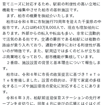
育てニーズに対応するため、駅前の利便性の高い立地に
機能を一極集中させた柏市の基幹施設です。
まず、柏市の概要を御紹介いたします。
柏市は令和６年に市制施行70周年を迎えた千葉県の中
核市です。人口は約43万8,000人で、現在も増加傾向に
あります。外部からの転入や転出も多い、非常に流動的
で活気のある街です。交通の要所である柏駅には複数の
路線が乗り入れており、通勤や通学における利便性が高
いのが特徴です。また、駅周辺では多くのビルが立ち並
ぶ商業地となっており、都市機能が集積しています。
２番目、施設設置の背景と基本理念について報告しま
す。
柏市は、令和６年に市長の政策提言に基づきＴｅＴｏ
Ｔｅを整備しました。設置の目的は、子育て家庭の多様
化するニーズや施設環境の変化に対応することにありま
す。
令和６年３月、柏駅前送迎保育ステーションの先行オ
ープンを皮切りに、同年４月に遊びの広場とはぐはぐポ