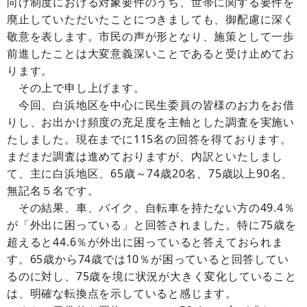
向け制度における対象要件のうち、世帯に関する要件を
廃止していただいたことにつきましても、御配慮に深く
敬意を表します。市民の声が形となり、施策として一歩
前進したことは大変意義深いことであると受け止めてお
ります。
その上で申し上げます。
今回、白浜地区を中心に民生委員の皆様のお力をお借
りし、お出かけ頻度の充足度を主軸とした調査を実施い
たしました。現在までに115名の回答を得ております。
まだまだ調査は進めておりますが、内訳といたしまし
て、主に白浜地区、65歳～74歳20名、75歳以上90名、
無記名５名です。
その結果、車、バイク、自転車を持たない方の49.4％
が「外出に困っている」と回答されました。特に75歳を
超えると44.6％が外出に困っていると答えておられま
す。65歳から74歳では10％が困っていると回答してい
るのに対し、75歳を境に状況が大きく変化していること
は、明確な転換点を示していると感じます。