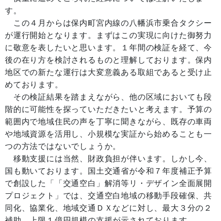
す。
この４月からは保内町宮内線の八幡浜市乗合タクシー
が運行開始となります。まずはこの実現に向けた御努力
に敬意を表したいと思います。１年間の検証を経て、今
後の在り方を検討されるものと理解しております。保内
地区での新たな運行は大変意義ある取組であると受け止
めております。
その検証結果を踏まえながら、他の区域においても段
階的に可能性を探っていただきたいと考えます。予算の
範囲内で地域住民の声を丁寧に聞きながら、既存の車両
や地域資源を活用し、小規模な実証から始めることも一
つの方法ではないでしょうか。
移動支援には当然、財政負担が伴います。しかし今、
国も動いております。国土交通省が令和７年度補正予算
で創設した「「交通空白」解消等リ・デザイン全面展開
プロジェクト」では、交通空白地域の移動手段確保、共
同化、協業化、地域交通ＤＸなどに対し、最大３分の２
補助、上限１億円規模の支援が示されております。