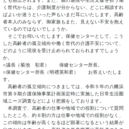
とも懸念されます。また、親の通院や生活支援を担う働
く世代からは、介護制度が分からない、どこに相談すれ
ばよいか迷うといった声もいまだ耳にいたします。高齢
者本人のみならず、御家族もまた、見えない不安を抱え
ているのではないでしょうか。
そこでお伺いいたします。保健センターとして、こう
した高齢者の孤立傾向や働く世代の介護不安について、
どのように現状を受け止められておられますでしょう
か。
○議長（菊池 彰君） 保健センター所長。
○保健センター所長（明禮英和君） お答えいたしま
す。
高齢者の孤立傾向につきましては、令和５年の八幡浜
市第９期介護保険事業計画策定時に実施した日常生活圏
域ニーズ調査などにより把握をしております。
本調査で、高齢者の仕事や地域での役割について質問
したところ、約６割の方は仕事や地域での役割がなく、
この傾向は年齢が高くなるほど顕著になるという結果が