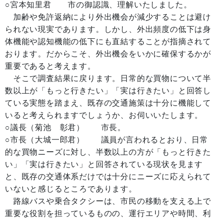
○宮本知里君 市の御認識、理解いたしました。
加齢や免許返納により外出機会が減少することは避け
られない現実であります。しかし、外出頻度の低下は身
体機能や認知機能の低下にも直結することが指摘されて
おります。だからこそ、外出機会をいかに確保するかが
重要であると考えます。
そこで調査結果に戻ります。日常的な買物について半
数以上が「もっと行きたい」「実は行きたい」と回答し
ている実態を踏まえ、既存の交通施策は十分に機能して
いると考えられますでしょうか、お伺いいたします。
○議長（菊池 彰君） 市長。
○市長（大城一郎君） 議員が言われるとおり、日常
的な買物ニーズに対し、半数以上の方が「もっと行きた
い」「実は行きたい」と回答されている現状を見ます
と、既存の交通体系だけでは十分にニーズに応えられて
いないと感じるところであります。
路線バスや乗合タクシーは、市民の移動を支える上で
重要な役割を担っているものの、運行エリアや時間、利