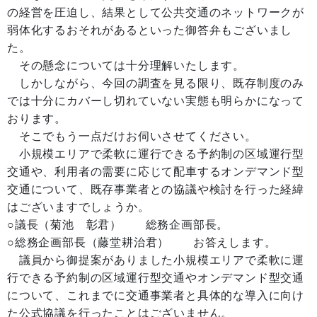
の経営を圧迫し、結果として公共交通のネットワークが
弱体化するおそれがあるといった御答弁もございまし
た。
その懸念については十分理解いたします。
しかしながら、今回の調査を見る限り、既存制度のみ
では十分にカバーし切れていない実態も明らかになって
おります。
そこでもう一点だけお伺いさせてください。
小規模エリアで柔軟に運行できる予約制の区域運行型
交通や、利用者の需要に応じて配車するオンデマンド型
交通について、既存事業者との協議や検討を行った経緯
はございますでしょうか。
○議長（菊池 彰君） 総務企画部長。
○総務企画部長（藤堂耕治君） お答えします。
議員から御提案がありました小規模エリアで柔軟に運
行できる予約制の区域運行型交通やオンデマンド型交通
について、これまでに交通事業者と具体的な導入に向け
た公式協議を行ったことはございません。