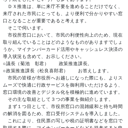
ＤＸ推進は、単に来庁不要を進めることだけでなく、
来庁された市民にとっても、より便利で分かりやすい窓
口となることが重要であると考えます。
そこで伺います。
市役所窓口において、市民の利便性向上のため、現在
取り組んでいることはどのようなものがありますでしょ
うか。マイナンバーカード活用やキャッシュレス決済の
導入状況も含めて、お示しください。
○議長（菊池 彰君） 政策推進課長。
○政策推進課長（松良喜郎君） お答えします。
市民の皆様が市役所へお越しになった際にも、よりス
ムーズで快適に行政サービスを御利用いただけるよう、
窓口環境の改善とデジタル化を積極的に進めています。
その主な取組として３つの事業を御紹介します。
まず１つ目として、市役所窓口の混雑緩和と待ち時間
の解消を図るため、窓口受付システムを導入しました。
これにより、住民票の写しや税の証明書などを窓口で
取得する際に、マイナンバーカードなどを持参すると申