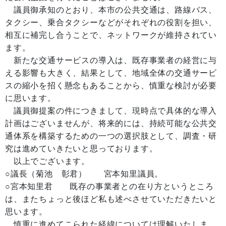
議員御承知のとおり、本市の公共交通は、路線バス、
タクシー、乗合タクシーなどがそれぞれの役割を担い、
相互に補完し合うことで、ネットワークが維持されてい
ます。
新たな交通サービスの導入は、既存事業者の経営に与
える影響も大きく、結果として、地域全体の交通サービ
スの縮小を招く懸念もあることから、慎重な検討が必要
に思います。
議員御提案の件につきまして、現時点で具体的な導入
計画はございませんが、将来的には、持続可能な公共交
通体系を構築するための一つの選択肢として、調査・研
究は進めていきたいと思っております。
以上でございます。
○議長（菊池 彰君） 宮本知里議員。
○宮本知里君 既存の事業者との在り方というところ
は、またちょっと後ほど私も述べさせていただきたいと
思います。
慎重に進めてこられた経緯については理解いたしま