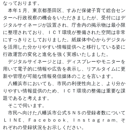
なっております。
本年１月、東京都墨田区、すみだ保健子育て総合セン
ターへ行政視察の機会をいただきましたが、受付にはデ
ジタルサイネージが設置され、庁舎内の掲示物は最小限
に整理されており、ＩＣＴ環境が整備された空間は非常
にすっきりとしておりました。紙媒体中心からデジタル
を活用した分かりやすい情報提供へと移行している姿に
行政運営の変化と進化を強く実感いたしました。
デジタルサイネージとは、ディスプレーやモニターを
用いて電子的に情報や広告を表示し、リアルタイムに更
新や管理が可能な情報発信媒体のことを言います。
八幡浜市においても、市民の利便性向上と、より分か
りやすい情報提供のため、ＩＣＴ環境の整備は重要な課
題であると考えます。
そこで伺います。
市民へ向けた八幡浜市公式ＳＮＳの登録者数について
ＬＩＮＥ、Ｆａｃｅｂｏｏｋ、Ｉｎｓｔａｇｒａｍ、そ
れぞれの登録状況をお示しください。