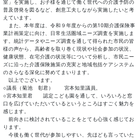
室」を実施し、お子様を通じて働く世代への介護予防の
普及啓発を図るなど、創意工夫しながら実施したいと考
えています。
また、本年度は、令和９年度からの第10期介護保険事
業計画策定に向け、日常生活圏域ニーズ調査を実施しま
す。統計データやニーズ調査を通して得られた市民の皆
様の声から、高齢者を取り巻く現状や社会参加の状況、
健康状態、在宅介護の状況等について分析し、市民ニー
ズに沿った介護保険施策の充実と地域包括ケアシステム
のさらなる深化に努めてまいります。
以上でございます。
○議長（菊池 彰君） 宮本知里議員。
○宮本知里君 認定こども園を通して、いろいろと窓
口を広げていただいているというところはすごく魅力を
感じます。
前向きに検討されていることをとても心強く感じてお
ります。
今後も働く世代が参加しやすい、先ほども言っていた