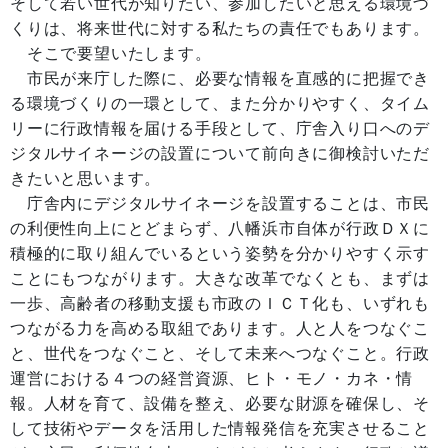
そして若い世代が知りたい、参加したいと思える環境づ
くりは、将来世代に対する私たちの責任でもあります。
そこで要望いたします。
市民が来庁した際に、必要な情報を直感的に把握でき
る環境づくりの一環として、また分かりやすく、タイム
リーに行政情報を届ける手段として、庁舎入り口へのデ
ジタルサイネージの設置について前向きに御検討いただ
きたいと思います。
庁舎内にデジタルサイネージを設置することは、市民
の利便性向上にとどまらず、八幡浜市自体が行政ＤＸに
積極的に取り組んでいるという姿勢を分かりやすく示す
ことにもつながります。大きな改革でなくとも、まずは
一歩、高齢者の移動支援も市政のＩＣＴ化も、いずれも
つながる力を高める取組であります。人と人をつなぐこ
と、世代をつなぐこと、そして未来へつなぐこと。行政
運営における４つの経営資源、ヒト・モノ・カネ・情
報。人材を育て、設備を整え、必要な財源を確保し、そ
して技術やデータを活用した情報発信を充実させること