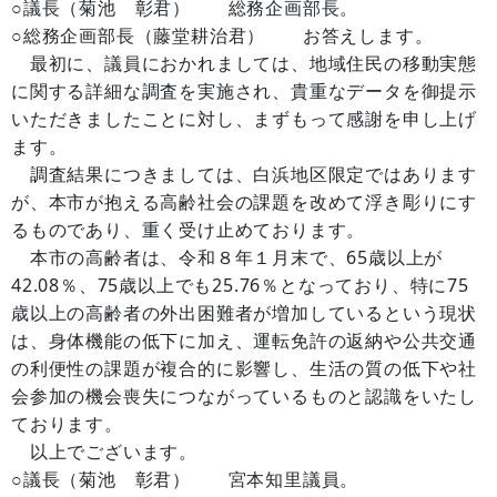
○議長（菊池 彰君） 総務企画部長。
○総務企画部長（藤堂耕治君） お答えします。
最初に、議員におかれましては、地域住民の移動実態
に関する詳細な調査を実施され、貴重なデータを御提示
いただきましたことに対し、まずもって感謝を申し上げ
ます。
調査結果につきましては、白浜地区限定ではあります
が、本市が抱える高齢社会の課題を改めて浮き彫りにす
るものであり、重く受け止めております。
本市の高齢者は、令和８年１月末で、65歳以上が
42.08％、75歳以上でも25.76％となっており、特に75
歳以上の高齢者の外出困難者が増加しているという現状
は、身体機能の低下に加え、運転免許の返納や公共交通
の利便性の課題が複合的に影響し、生活の質の低下や社
会参加の機会喪失につながっているものと認識をいたし
ております。
以上でございます。
○議長（菊池 彰君） 宮本知里議員。