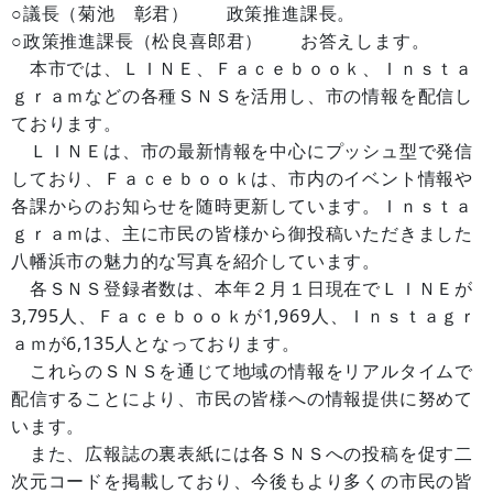
○議長（菊池 彰君） 政策推進課長。
○政策推進課長（松良喜郎君） お答えします。
本市では、ＬＩＮＥ、Ｆａｃｅｂｏｏｋ、Ｉｎｓｔａ
ｇｒａｍなどの各種ＳＮＳを活用し、市の情報を配信し
ております。
ＬＩＮＥは、市の最新情報を中心にプッシュ型で発信
しており、Ｆａｃｅｂｏｏｋは、市内のイベント情報や
各課からのお知らせを随時更新しています。Ｉｎｓｔａ
ｇｒａｍは、主に市民の皆様から御投稿いただきました
八幡浜市の魅力的な写真を紹介しています。
各ＳＮＳ登録者数は、本年２月１日現在でＬＩＮＥが
3,795人、Ｆａｃｅｂｏｏｋが1,969人、Ｉｎｓｔａｇｒ
ａｍが6,135人となっております。
これらのＳＮＳを通じて地域の情報をリアルタイムで
配信することにより、市民の皆様への情報提供に努めて
います。
また、広報誌の裏表紙には各ＳＮＳへの投稿を促す二
次元コードを掲載しており、今後もより多くの市民の皆