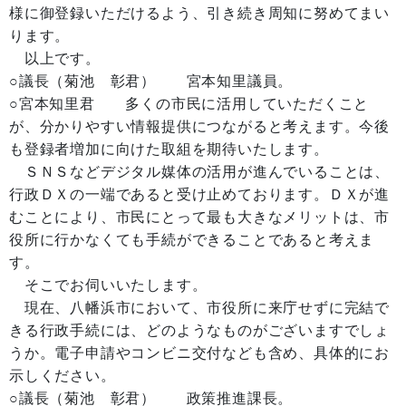
様に御登録いただけるよう、引き続き周知に努めてまい
ります。
以上です。
○議長（菊池 彰君） 宮本知里議員。
○宮本知里君 多くの市民に活用していただくこと
が、分かりやすい情報提供につながると考えます。今後
も登録者増加に向けた取組を期待いたします。
ＳＮＳなどデジタル媒体の活用が進んでいることは、
行政ＤＸの一端であると受け止めております。ＤＸが進
むことにより、市民にとって最も大きなメリットは、市
役所に行かなくても手続ができることであると考えま
す。
そこでお伺いいたします。
現在、八幡浜市において、市役所に来庁せずに完結で
きる行政手続には、どのようなものがございますでしょ
うか。電子申請やコンビニ交付なども含め、具体的にお
示しください。
○議長（菊池 彰君） 政策推進課長。