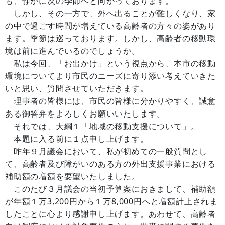
も、静かに次の季節へと向かっております。
しかし、その一方で、外へ出ることが難しくなり、家
の中で過ごす時間が増えている高齢者の方々の姿があり
ます。季節は巡っております。しかし、高齢者の移動環
境は前に進んでいるのでしょうか。
私は今回、「お出かけ」という視点から、本市の移動
環境についてより市民のニーズに寄り添い考えていきた
いと思い、質問させていただきます。
理事者の皆様には、市民の皆様に分かりやすく、誠意
ある御答弁をよろしくお願いいたします。
それでは、大綱１「地域の移動支援について」。
本題に入る前に１点申し上げます。
昨年９月議会において、私が初めての一般質問とし
て、高齢者及び障がいのある方の外出支援事業における
補助額の増額を要望いたしました。
このたび３月議会の当初予算案におきまして、補助額
が年額１万3,200円から１万8,000円へと増額計上されま
したことに心より感謝申し上げます。あわせて、高齢者