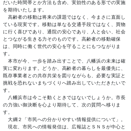
だいた時間帯とか方法も含め、実効性のある形での実施
を期待いたします。
高齢者の移動は将来の課題ではなく、今まさに直面し
ている現実です。移動は単なる交通手段ではなく、買物
に行く喜びであり、通院の安心であり、人と会い、社会
とつながる生きる力そのものです。高齢者の移動確保
は、同時に働く世代の安心を守ることにもつながりま
す。
本市が今、一歩を踏み出すことで、八幡浜の未来は確
実に変わります。どうか、高齢者の暮らしを最優先に、
既存事業者との共存共栄を図りながらも、必要な実証と
挑戦を恐れないまちづくりへ踏み出していただきたいで
す。
八幡浜市は今こそ動くときではないでしょうか。市長
の力強い御決断を心より期待して、次の質問へ移りま
す。
大綱２「市民への分かりやすい情報提供について」。
現在、市民への情報発信は、広報誌とＳＮＳが中心と