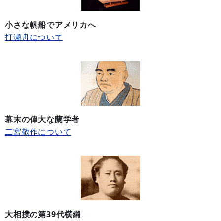
小さな帆船でアメリカへ
打瀬舟について
幕末の偉大な蘭学者
二宮敬作について
大相撲の第39代横綱