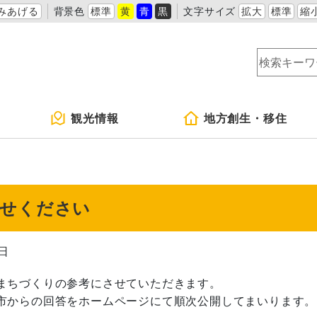
みあげる
背景色
標準
黄
青
黒
文字サイズ
拡大
標準
縮
観光情報
地方創生・移住
寄せください
1日
まちづくりの参考にさせていただきます。
市からの回答をホームページにて順次公開してまいります。