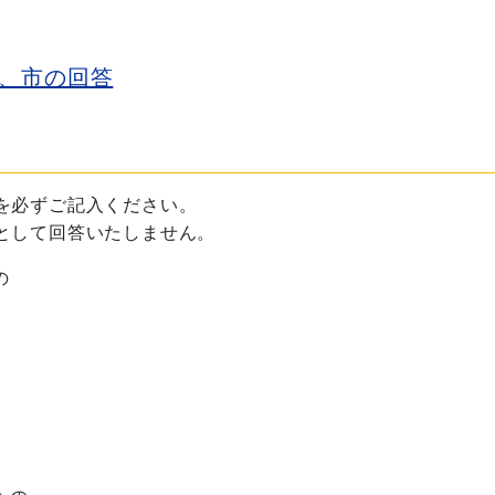
、市の回答
を必ずご記入ください。
として回答いたしません。
の