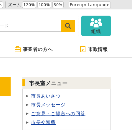
小
ズーム
120%
100%
80%
Foreign Language
組織
事業者の方へ
市政情報
市長室メニュー
市長あいさつ
市長メッセージ
ご意見・ご提言への回答
市長交際費