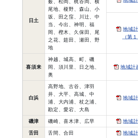
薮、松岡、梶谷岡、横
尾地、榎野、森山、小
坂、田之窪、川辻、中
日土
当、今出、神明、福
地域
岡、樫木、久保田、尾
（第１
之花、筵田、瀬田、野
地
神越、城高、町、磯
喜須来
岡、須川里、日之地、
地域計
奥
高野地、古谷、津羽
井、大平、高城、中
白浜
地域
浦、大内浦、杖之浦、
勘定、愛宕、大島
磯津
磯崎、喜木津、広早
地域
舌田
舌間、合田
地域