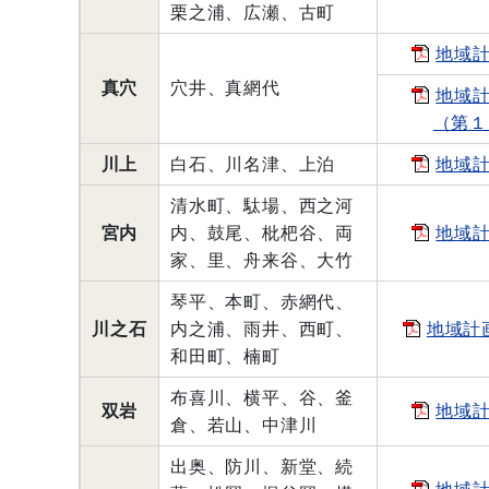
栗之浦、広瀬、古町
地域
真穴
穴井、真網代
地域
（第１
川上
白石、川名津、上泊
地域
清水町、駄場、西之河
宮内
内、鼓尾、枇杷谷、両
地域
家、里、舟来谷、大竹
琴平、本町、赤網代、
川之石
内之浦、雨井、西町、
地域計
和田町、楠町
布喜川、横平、谷、釜
双岩
地域
倉、若山、中津川
出奥、防川、新堂、続
地域