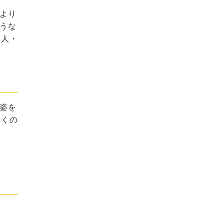
より
うな
「人・
姿を
いくの