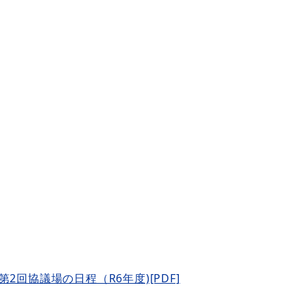
第2回協議場の日程（R6年度)[PDF]