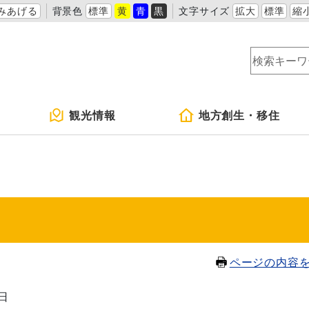
みあげる
背景色
標準
黄
青
黒
文字サイズ
拡大
標準
縮
観光情報
地方創生・移住
ページの内容
8日