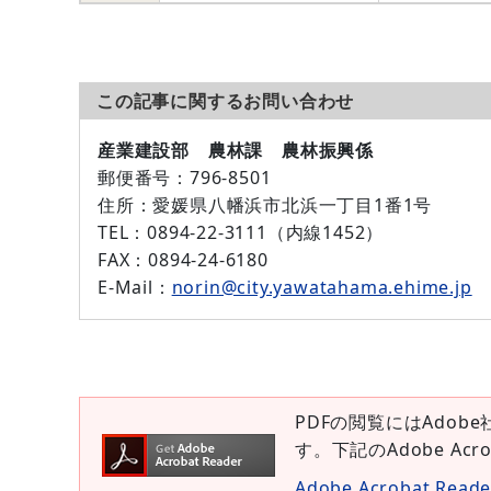
この記事に関するお問い合わせ
産業建設部 農林課 農林振興係
郵便番号
：796-8501
住所
：愛媛県八幡浜市北浜一丁目1番1号
TEL
：0894-22-3111（内線1452）
FAX
：0894-24-6180
E-Mail
：
norin@city.yawatahama.ehime.jp
PDFの閲覧にはAdobe
す。下記のAdobe Ac
Adobe Acrobat Re