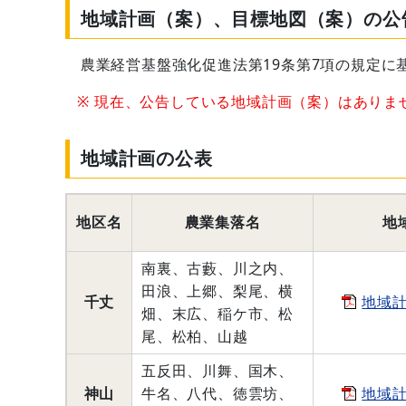
地域計画（案）、目標地図（案）の公
農業経営基盤強化促進法第19条第7項の規定に
現在、公告している地域計画（案）はありま
地域計画の公表
地区名
農業集落名
地
南裏、古藪、川之内、
田浪、上郷、梨尾、横
千丈
地域
畑、末広、稲ケ市、松
尾、松柏、山越
五反田、川舞、国木、
神山
牛名、八代、徳雲坊、
地域