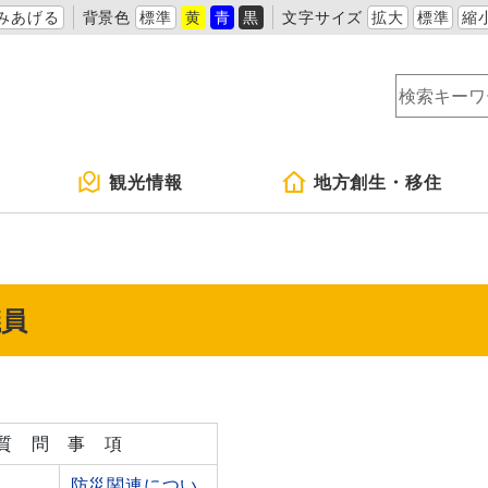
みあげる
背景色
標準
黄
青
黒
文字サイズ
拡大
標準
縮
観光情報
地方創生・移住
議員
質 問 事 項
防災関連につい