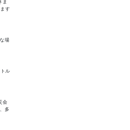
きま
ります
な場
ートル
災会
、多