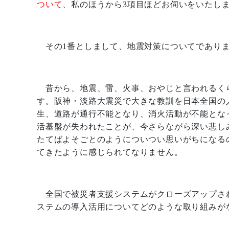
ついて
、私のほうから
3
項目ほどお伺いをいたし
その
1
番としまして、地震対策についてであり
昔から、地震、雷、火事、おやじと言われるく
す。阪神・淡路大震災で大きな教訓を日本全国の
生、道路が通行不能となり、消火活動が不能とな
活基盤が失われたことが、今さらながら深い悲し
たてばよそごとのようについつい思いがちになる
てきたように感じられてなりません。
全国で被災者支援システムがクローズアップさ
ステムの導入活用についてどのような取り組みが