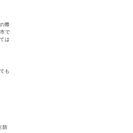
の際
本市で
ては
ても
主防