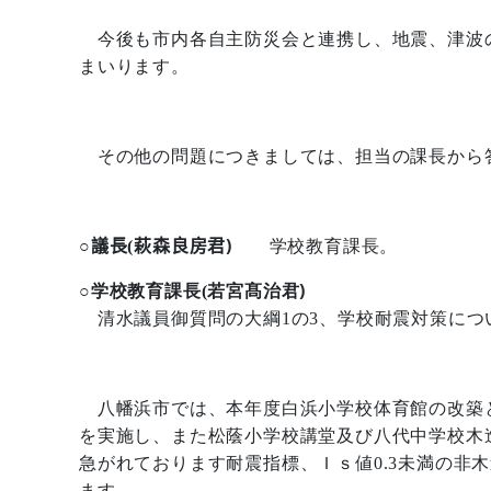
今後も市内各自主防災会と連携し、地震、津波
まいります。
その他の問題につきましては、担当の課長から
)
学校教育課長。
○議長
(
萩森良房君
)
○学校教育課長
(
若宮髙治君
清水議員御質問の大綱
1
の
3
、学校耐震対策につ
八幡浜市では、本年度白浜小学校体育館の改築
を実施し、また松蔭小学校講堂及び八代中学校木
急がれております耐震指標、Ｉｓ値
0.3
未満の非木
ます。