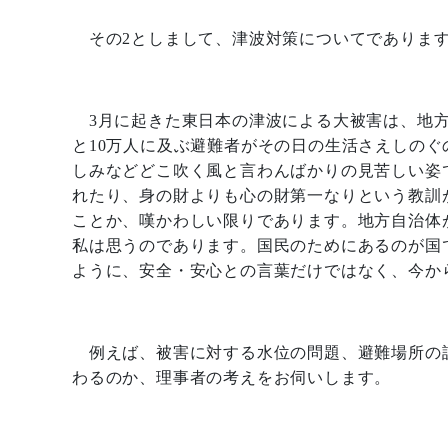
その
2
としまして、津波対策についてでありま
3
月に起きた東日本の津波による大被害は、地
と
10
万人に及ぶ避難者がその日の生活さえしのぐ
しみなどどこ吹く風と言わんばかりの見苦しい姿
れたり、身の財よりも心の財第一なりという教訓
ことか、嘆かわしい限りであります。地方自治体
私は思うのであります。国民のためにあるのが国
ように、安全・安心との言葉だけではなく、今か
例えば、被害に対する水位の問題、避難場所の
わるのか、理事者の考えをお伺いします。