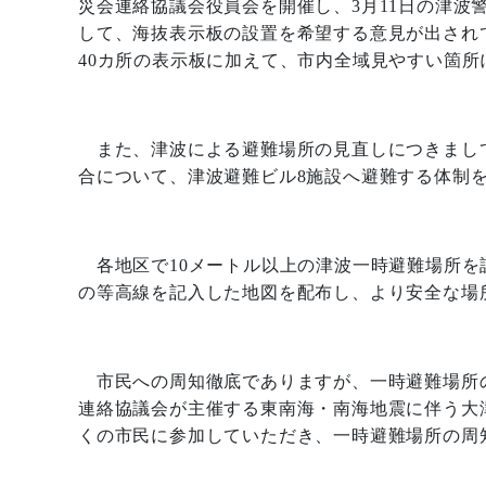
災会連絡協議会役員会を開催し、
3
月
11
日の津波
して、海抜表示板の設置を希望する意見が出され
40
カ所の表示板に加えて、市内全域見やすい箇所
また、津波による避難場所の見直しにつきまし
合について、津波避難ビル
8
施設へ避難する体制
各地区で
10
メートル以上の津波一時避難場所を
の等高線を記入した地図を配布し、より安全な場
市民への周知徹底でありますが、一時避難場所
連絡協議会が主催する東南海・南海地震に伴う大
くの市民に参加していただき、一時避難場所の周