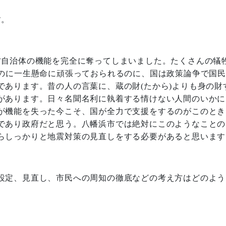
す。
方自治体の機能を完全に奪ってしまいました。たくさんの犠
のに一生懸命に頑張っておられるのに、国は政策論争で国
であります。昔の人の言葉に、蔵の財
(
たから
)
よりも身の財
があります。日々名聞名利に執着する情けない人間のいかに
が機能を失った今こそ、国が全力で支援をするのがこのとき
であり政府だと思う。八幡浜市では絶対にこのようなことの
らしっかりと地震対策の見直しをする必要があると思います
設定、見直し、市民への周知の徹底などの考え方はどのよう