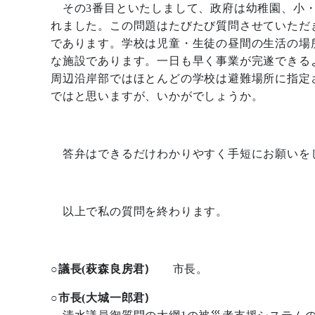
その
3
番目といたしまして、政府は幼稚園、小
れました。この問題はたびたび質問させていただ
であります。学校は児童・生徒の昼間の生活の場
な施設であります。一日も早く事業が完遂できる
周辺沿岸部ではほとんどの学校は避難場所に指定
ではと思いますが、いかがでしょうか。
答弁はできるだけわかりやすく手短にお願いを
以上で私の質問を終わります。
)
市長。
○議長
(
萩森良房君
)
○市長
(
大城一郎君
清水議員御質問の大綱