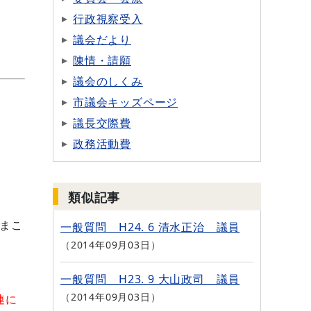
行政視察受入
議会だより
陳情・請願
議会のしくみ
市議会キッズページ
議長交際費
政務活動費
類似記事
まこ
一般質問 H24. 6 清水正治 議員
2014年09月03日
一般質問 H23. 9 大山政司 議員
2014年09月03日
連に