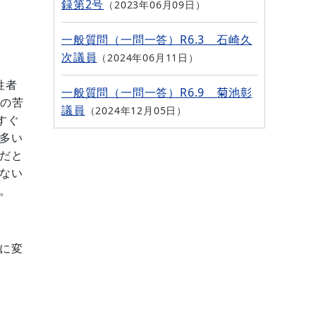
録第2号
2023年06月09日
一般質問（一問一答）R6.3 石崎久
次議員
2024年06月11日
牲者
一般質問（一問一答）R6.9 菊池彰
民の苦
議員
2024年12月05日
すぐ
多い
だと
ない
。
に変