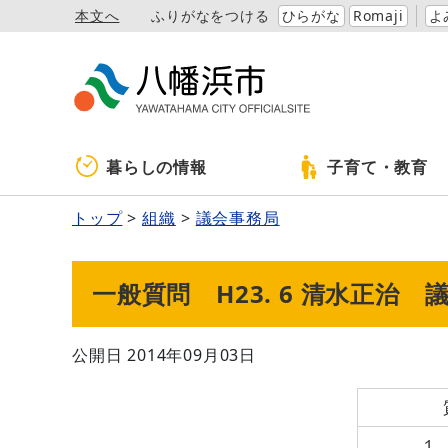
本文へ
ふりがなをつける
ひらがな
Romaji
よ
暮らしの情報
子育て・教育
トップ
組織
議会事務局
一般質問 H23. 6 清水正治 
公開日 2014年09月03日
１