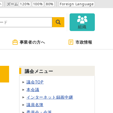
小
ズーム
120%
100%
80%
Foreign Language
組織
事業者の方へ
市政情報
議会メニュー
議会TOP
本会議
インターネット録画中継
議員名簿
委員会・会派