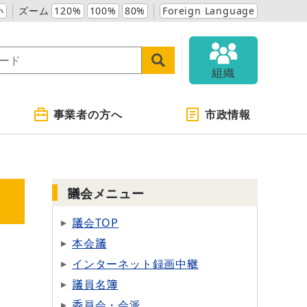
小
ズーム
120%
100%
80%
Foreign Language
組織
事業者の方へ
市政情報
議会メニュー
議会TOP
本会議
インターネット録画中継
議員名簿
委員会・会派