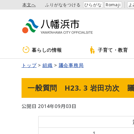
本文へ
ふりがなをつける
ひらがな
Romaji
よ
暮らしの情報
子育て・教育
トップ
組織
議会事務局
一般質問 H23. 3 岩田功次 
公開日 2014年09月03日
１