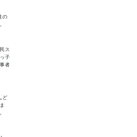
性の
。
民ス
っ子
事者
んど
ま
。