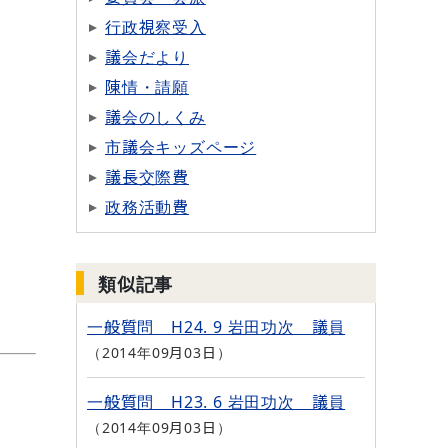
行政視察受入
議会だより
陳情・請願
議会のしくみ
市議会キッズページ
議長交際費
政務活動費
類似記事
一般質問 H24. 9 岩田功次 議員
2014年09月03日
一般質問 H23. 6 岩田功次 議員
2014年09月03日