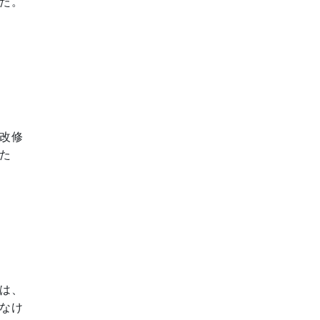
た。
改修
た
は、
なけ