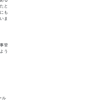
たと
にも
いま
事管
よう
ール