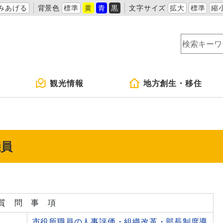
みあげる
背景色
標準
黄
青
黒
文字サイズ
拡大
標準
縮
観光情報
地方創生・移住
議員
質 問 事 項
市役所職員の人事評価・組織改革・部長制度導