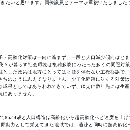
聞きたいと思います。同僚議員とテーマが重複いたしました
子・高齢化対策は一向に進まず、一段と人口減少傾向はとま
我々が暮らす社会環境は複雑多岐にわたった多くの問題対
柱とした政策は地方にとっては財源を伴わない主権移譲で、
もちのように思えてなりません。少子化問題に対する対策は
な成果としてはあらわれてきていず、ゆえに数年先には生産
況にありません。
性で
86.44
歳と人口構造は高齢化から超高齢化へと速度を上げ
る原動力として栄えてきた地域では、過疎と同時に超高齢化