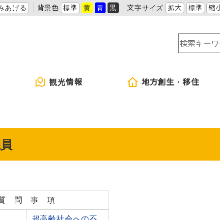
みあげる
背景色
標準
黄
青
黒
文字サイズ
拡大
標準
縮
観光情報
地方創生・移住
議員
質 問 事 項
超高齢社会への不