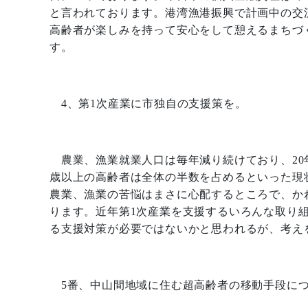
と言われております。港湾漁港振興で計画中の交
高齢者が楽しみを持って安心をして憩えるまちづ
す。
4
、第
1
次産業に市独自の支援策を。
農業、漁業就業人口は毎年減り続けており、
20
歳以上の高齢者は全体の半数を占めるといった現
農業、漁業の苦悩はまさに心配するところで、か
ります。近年第
1
次産業を支援するいろんな取り
る支援対策が必要ではないかと思われるが、考え
5
番、中山間地域に住む超高齢者の移動手段に