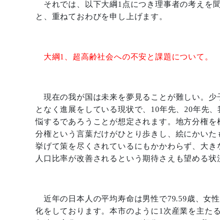
それでは、以下大綱
1
点につき理事者の考えを
と、重ねておわびを申し上げます。
大綱
1
、超高齢社会への不安と課題について。
現在の我が国は未来を夢見ることが難しい。少
となく進展をしている現状で、
10
年先、
20
年先、
悩するであろうことが想定されます。地方分権を
分権という言葉だけがひとり歩きし、絵にかいた
挙げて策を尽くされているにもかかわらず、大き
人口比率が改善されるという期待さえも望める状
近年の日本人の平均寿命は男性で
79.59
歳、女
化をしております。本市のように
1
次産業を主た