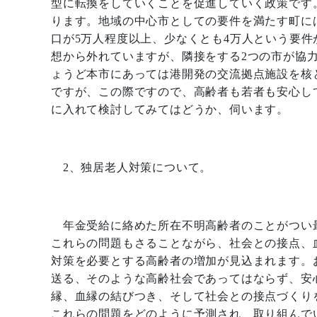
型に転換をしていくことを促進していく政策です
ります。地域の中心市としての要件を満たす町に
口が
5
万人程度以上、少なくとも
4
万人という要件
想から外れていますが、隣接をする
2
つの市が協
ょうど本市にあっては港開発の交流拠点施設を核
ですが、この際ですので、高齢者も若者も安心し
に入れて検討してみてはどうか、伺います。
2
、独居老人対策について。
年金受給に絡めた所在不明高齢者のことがつい
これらの問題もさることながら、社会との接点、
対策を必要とする高齢者の増加が見込まれます。
送る、そのような高齢社会であってはならず、安
縁、血縁の結びつき、そして社会との接点づくり
これらの問題をどのように予測され、取り組んで