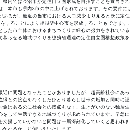
。県内では今治市が定住自立圏形成を目指すことを宣言され
は、本市も県内
8
市の中に上げられております。その要件に
があるが、最近の当市における人口減少より見ると既に定
力をすることにより複眼型中心市を形成することもできます
とした市全体におけるまちづくりに細心の努力をされている
て暮らせる地域づくりを総務省通達の定住自立圏構想政策を
最近に問題となったことがありましたが、超高齢社会にあっ
血縁との接点をなくしたひとり暮らし世帯の増加と同時に認
お金はあるのに社会との接点もなく、生きがいのない独居生
心をして生活できる地域づくりが求められています。早急に
を支援していかないと問題は一層深刻化していくと思われま
いかれるか、お伺いをいたします。