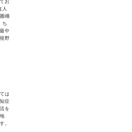
てお
は人
住圏構
。ち
最中
視野
ては
知症
活を
地
す。