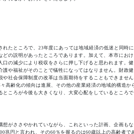
。
されたところで、
23
年度にあっては地域経済の低迷と同時
などの説明があったところであります。加えて、本市におけ
人口の減少により税収をさらに押し下げると思われます。健
介護や福祉がそのことで犠牲になってはなりません。財政健
税や社会保障制度の改革は当面期待をすることもできません
年々高齢化の傾向は進展、その他の産業経済の地域的構造か
るところが今後も大きくなり、大変心配をしているところで
構想がささやかれていながら、これといった計画、企画もな
500
兆円と言われ、その
60
％を握るのは
60
歳以上の高齢者で