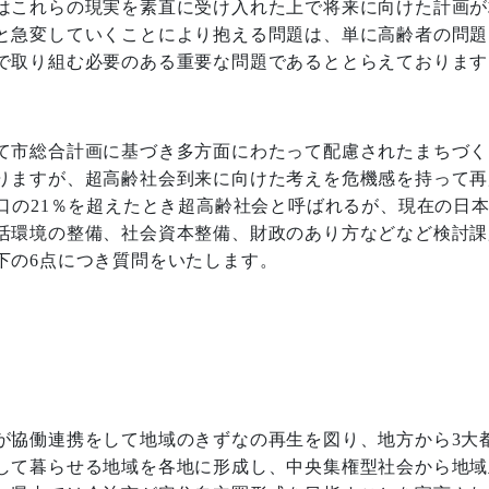
はこれらの現実を素直に受け入れた上で将来に向けた計画が
と急変していくことにより抱える問題は、単に高齢者の問題
で取り組む必要のある重要な問題であるととらえております
て市総合計画に基づき多方面にわたって配慮されたまちづく
りますが、超高齢社会到来に向けた考えを危機感を持って再
口の
21
％を超えたとき超高齢社会と呼ばれるが、現在の日
活環境の整備、社会資本整備、財政のあり方などなど検討課
下の
6
点につき質問をいたします。
が協働連携をして地域のきずなの再生を図り、地方から
3
大
して暮らせる地域を各地に形成し、中央集権型社会から地域