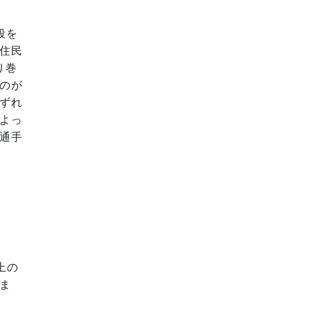
段を
住民
り巻
のが
ずれ
よっ
通手
上の
ま