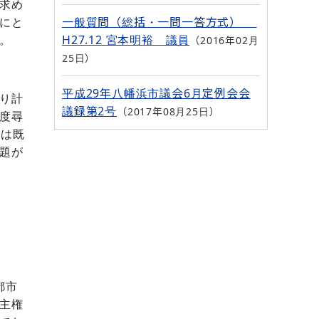
求め
一般質問（総括・一問一答方式）
にと
H27.12 宮本明裕 議員
2016年02月
。
25日
平成29年八幡浜市議会6月定例会会
り計
議録第2号
2017年08月25日
度尋
本は既
題が
都市
主権