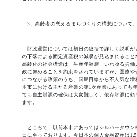
3
、高齢者の憩えるまちづくりの構想について
財政運営については初日の総括で詳しく説明が
の下落による固定資産税の減収が見込まれること
高齢化の社会構造は、生産年齢層、いわゆる労働
政に努めることを約束をされていますが、医療や
につながる政策のうち、国民目線から不人気な増
本市における主たる産業の第
1
次産業にあっても
ても自主財源の確保は大変難しく、依存財源に頼
ます。
ところで、以前本市にあってはシルバータウン
日に至っております。今日本の個人金融資産は
1,