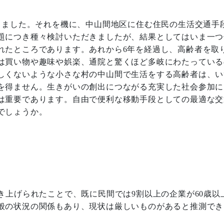
りました。それを機に、中山間地区に住む住民の生活交通手
題につき種々検討いただきましたが、結果としてはいま一つ
れたところであります。あれから
6
年を経過し、高齢者を取
は買い物や趣味や娯楽、通院と驚くほど多岐にわたっている
しくないような小さな村の中山間で生活をする高齢者は、い
を得ません。生きがいの創出につながる充実した社会参加に
は重要であります。自由で便利な移動手段としての最適な交
でしょうか。
き上げられたことで、既に民間では
9
割以上の企業が
60
歳以
般の状況の関係もあり、現状は厳しいものがあると推測でき