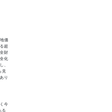
に地価
る超
全財
全化
し、
ら見
あり
く今
ある