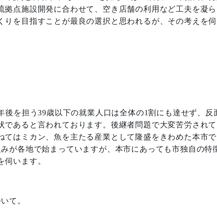
流拠点施設開発に合わせて、空き店舗の利用など工夫を凝ら
くりを目指すことが最良の選択と思われるが、その考えを伺
年後を担う
39
歳以下の就業人口は全体の
1
割にも達せず、反
状であると言われております。後継者問題で大変苦労されて
ねてはミカン、魚を主たる産業として隆盛をきわめた本市で
組みが各地で始まっていますが、本市にあっても市独自の特
を伺います。
ついて。