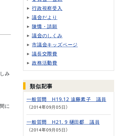
行政視察受入
議会だより
陳情・請願
議会のしくみ
市議会キッズページ
議長交際費
政務活動費
しみ
類似記事
一般質問 H19.12 遠藤素子 議員
間に
2014年09月05日
一般質問 H21. 9 樋田都 議員
2014年09月05日