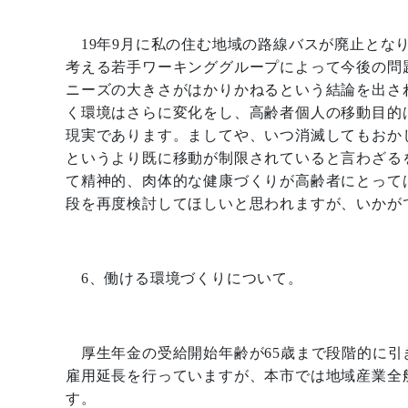
19
年
9
月に私の住む地域の路線バスが廃止とな
考える若手ワーキンググループによって今後の問
ニーズの大きさがはかりかねるという結論を出さ
く環境はさらに変化をし、高齢者個人の移動目的
現実であります。ましてや、いつ消滅してもおか
というより既に移動が制限されていると言わざる
て精神的、肉体的な健康づくりが高齢者にとって
段を再度検討してほしいと思われますが、いかが
6
、働ける環境づくりについて。
厚生年金の受給開始年齢が
65
歳まで段階的に引
雇用延長を行っていますが、本市では地域産業全
す。