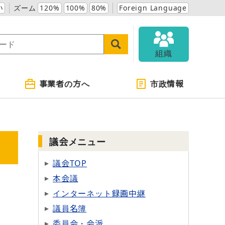
小
ズーム
120%
100%
80%
Foreign Language
組織
事業者の方へ
市政情報
議会メニュー
議会TOP
本会議
インターネット録画中継
議員名簿
委員会・会派