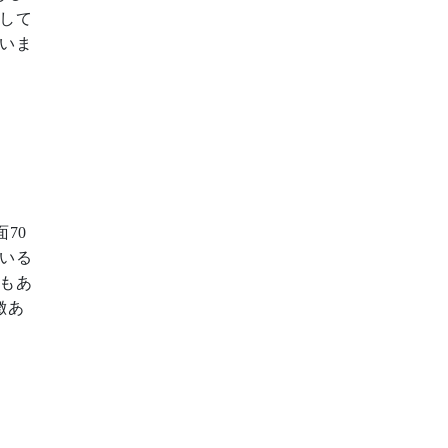
して
いま
面
70
いる
もあ
徴あ