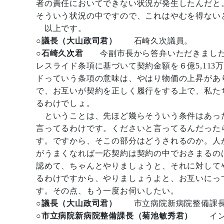
者の責任においてできない状況が発生したんだと
そういう状況の中ですので、これはやむを得ない
以上です。
○議長（大山政司君）
石崎久次議員。
○石崎久次君
今副市長から答弁いただきました
レスライド条項に基づいて契約金額を６億5,113
ドっていう条項の意味は、やはり物価の上昇があ
で、お互いが契約を正しく履行をする上で、私た
るわけでしょ。
ということは、先ほど幾らそういう条件はあっ
言ってるわけです。くださいと言ってるんだった
す。ですから、そこの部分はどうされるのか。人
がうまくなれば一応契約は契約の中でおさまるの
認めて、ちゃんとやりましょうと、それに対して
るわけですから、やりましょうよと、お互いにっ
す。その点、もう一度お伺いしたい。
○議長（大山政司君）
市立病院新病院整備課
○市立病院新病院整備課長（菊池敏秀君）
インフ