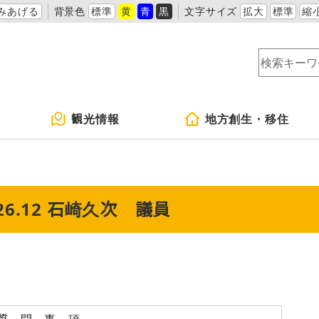
みあげる
背景色
標準
黄
青
黒
文字サイズ
拡大
標準
縮
観光情報
地方創生・移住
.12 石崎久次 議員
質 問 事 項