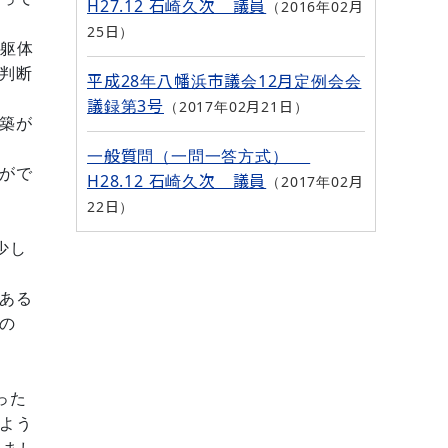
H27.12 石崎久次 議員
2016年02月
25日
躯体
判断
平成28年八幡浜市議会12月定例会会
議録第3号
2017年02月21日
築が
一般質問（一問一答方式）
がで
H28.12 石崎久次 議員
2017年02月
22日
少し
ある
の
った
じよう