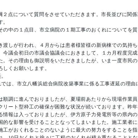
２点について質問をさせていただきます。市長並びに関係
す。
その中の１点目、市立病院の１期工事のおくれについてを質
き渡しが行われ、４月からは患者様皆様の新病棟での気持ち
、今議会初日の市議会協議会におきまして、１カ月程度完成
た。その理由も御説明をいただきましたが、いま一度市民の
ろしくお願いします。
長。
では、市立八幡浜総合病院改築事業に係る工事遅延の理由
は順調に進んでおりましたが、夏場前あたりから現場作業員
クリート型枠工の確保が困難な状況が続いております。昨年
る情報は入っておりましたが、伊方原子力発電所等の県内の
国的な影響を受けることとなってしまいました。施工業者に
施工がおくれることのないように最大の努力をすることを指
れ、10日おくれと徐々に工程のおくれが積み重なることと