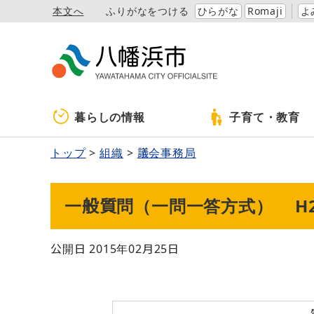
本文へ
ふりがなをつける
ひらがな
Romaji
よ
暮らしの情報
子育て・教育
トップ
組織
議会事務局
一般質問（一問一答方式） H26
公開日 2015年02月25日