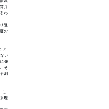
幡浜
答弁
るわ
り進
度お
たと
はない
前に発
。そ
予測
。こ
来理