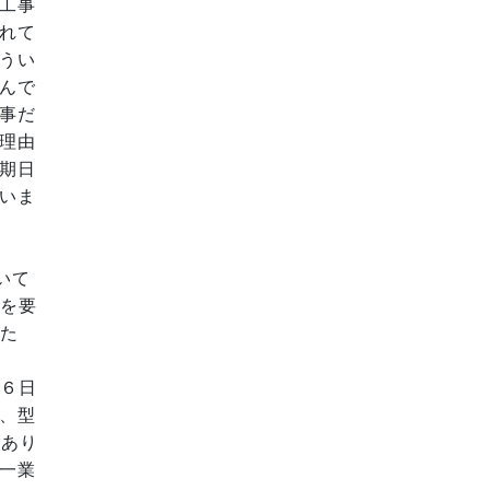
工事
れて
うい
んで
事だ
理由
期日
いま
いて
数を要
るた
６日
、型
があり
一業