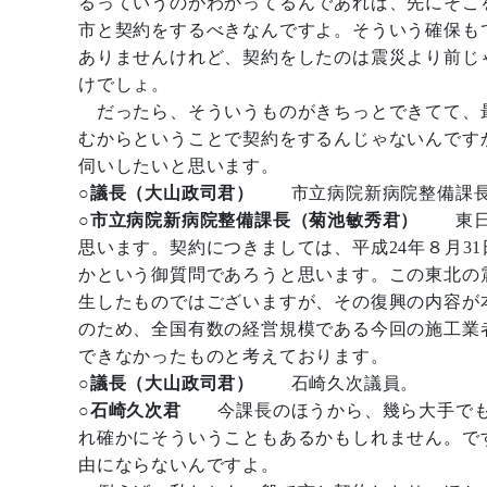
るっていうのがわかってるんであれば、先にそこ
市と契約をするべきなんですよ。そういう確保も
ありませんけれど、契約をしたのは震災より前じ
けでしょ。
だったら、そういうものがきちっとできてて、
むからということで契約をするんじゃないんです
伺いしたいと思います。
○議長（大山政司君）
市立病院新病院整備課
○市立病院新病院整備課長（菊池敏秀君）
東日本
思います。契約につきましては、平成24年８月3
かという御質問であろうと思います。この東北の
生したものではございますが、その復興の内容が
のため、全国有数の経営規模である今回の施工業
できなかったものと考えております。
○議長（大山政司君）
石崎久次議員。
○石崎久次君
今課長のほうから、幾ら大手でも
れ確かにそういうこともあるかもしれません。で
由にならないんですよ。