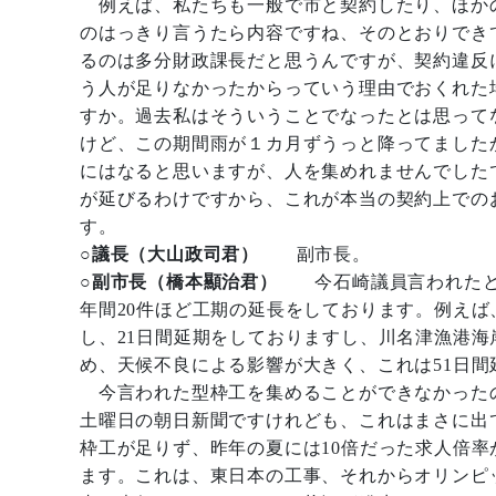
例えば、私たちも一般で市と契約したり、ほか
のはっきり言うたら内容ですね、そのとおりでき
るのは多分財政課長だと思うんですが、契約違反
う人が足りなかったからっていう理由でおくれた
すか。過去私はそういうことでなったとは思って
けど、この期間雨が１カ月ずうっと降ってました
にはなると思いますが、人を集めれませんでした
が延びるわけですから、これが本当の契約上での
す。
○議長（大山政司君）
副市長。
○副市長（橋本顯治君）
今石崎議員言われたと
年間20件ほど工期の延長をしております。例え
し、21日間延期をしておりますし、川名津漁港
め、天候不良による影響が大きく、これは51日間
今言われた型枠工を集めることができなかったの
土曜日の朝日新聞ですけれども、これはまさに出
枠工が足りず、昨年の夏には10倍だった求人倍率
ます。これは、東日本の工事、それからオリンピ