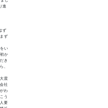
しまし
り進
はず
まず
をい
最初か
だき
ら、
大震
会社
がわ
こう
人要