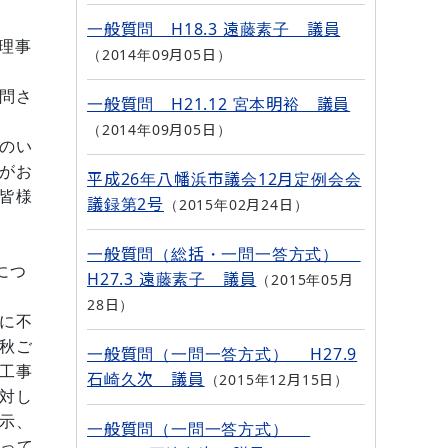
一般質問 H18.3 遠藤素子 議員
理事
2014年09月05日
問さ
一般質問 H21.12 宮本明裕 議員
2014年09月05日
のい
がお
平成26年八幡浜市議会12月定例会会
皆様
議録第2号
2015年02月24日
一般質問（総括・一問一答方式）
につ
H27.3 遠藤素子 議員
2015年05月
28日
に不
秋ご
一般質問（一問一答方式） H27.9
工事
石崎久次 議員
2015年12月15日
対し
示、
一般質問（一問一答方式）
なって