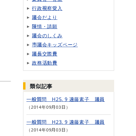
行政視察受入
議会だより
陳情・請願
議会のしくみ
市議会キッズページ
議長交際費
政務活動費
類似記事
一般質問 H25. 9 遠藤素子 議員
2014年09月03日
一般質問 H23. 9 遠藤素子 議員
2014年09月03日