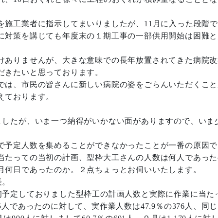
施工業者に指示してまいりましたが、11月に入った段階で
に対策を講じても年度末の１期工事の一部供用開始は困難と
けありませんが、大きな意味での長年放置されてきた病院改
だきたいと思っております。
では、市民の皆さんに新しい病院の姿をごらんいただくこと
えております。
したが、いま一つ納得がいかない面がありますので、いま
で予定人数を集めることができなかったことが一番の原因で
当たっての当初の計画、型枠大工さんの人数は何人であった
月何日であったのか。２点ちょっとお伺いいたします。
長。
予定しておりました型枠工の計画人数と実際に作業に当た
人であったのに対して、実作業人数は47.9％の376人、同