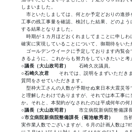
しまいました。
市といたしましては、何とか予定どおりの進捗を
工事の残工事量を確認、検討した結果、どのよう
する結果となりました。
時期が１カ月ほどおくれましてまことに申しわ
確実に実現していることについて、御期待をいた
ゴールデンウイークに予定しております内覧会
きるように、これからも努力をしていきたいと考
○議長（大山政司君）
石崎久次議員。
○石崎久次君
それでは、説明をまずいただきま
質問をさせていただきます。
型枠大工さんの人数が予期せぬ東日本大震災等
と理解したわけでありますが、それでは本工事に
か。それと、本契約がなされたのは平成何年の何
○議長（大山政司君）
市立病院新病院整備課
○市立病院新病院整備課長（菊池敏秀君）
当初
実作業人数でございますが、６月の計画人数は785