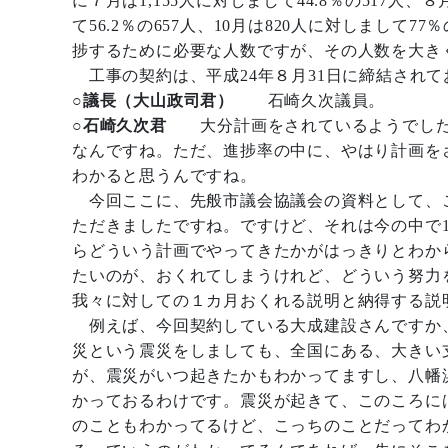
に７月は1,155人に対しまして44.8％の517人、８
て56.2％の657人、10月は820人に対しまして
捗するために必要な人数ですが、その人数を大き
工事の契約は、平成24年８月31日に締結されて
○議長（大山政司君）
石崎久次議員。
○石崎久次君
大分計画をされているようでした
なんですね。ただ、進捗率の中に、やはり計画を
わかると思うんですね。
今回ここに、先般市議会協議会の資料として、こ
ただきましたですね。ですけど、それは今の中で
らどういう計画でやってきたかがはっきりとわか
たいのが、おくれてしまうけれど、どういう努力
我々に対しての１カ月おくれる説明と納得する説
例えば、今回契約している大成建設さんですか
災という震災をしましても、全国にある、大きい
が、震災がいつ起きたかもわかってますし、八幡
かっておるわけです。震災が起きて、このころに
のこともわかってるけど、こっちのことだってわ