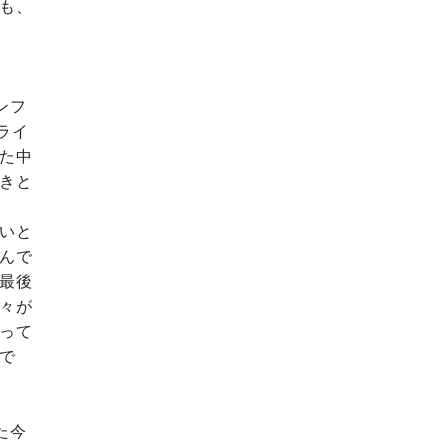
も、
ンフ
ライ
た中
きと
いと
んで
最後
々が
って
で
た今