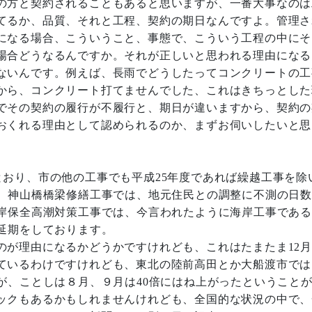
の方と契約されることもあると思いますが、一番大事なのは
てるか、品質、それと工程、契約の期日なんですよ。管理さ
になる場合、こういうこと、事態で、こういう工程の中にそ
場合どうなるんですか。それが正しいと思われる理由になる
ないんです。例えば、長雨でどうしたってコンクリートの工
から、コンクリート打てませんでした、これはきちっとした
でその契約の履行が不履行と、期日が違いますから、契約の
おくれる理由として認められるのか、まずお伺いしたいと思
おり、市の他の工事でも平成25年度であれば繰越工事を除
ば、神山橋橋梁修繕工事では、地元住民との調整に不測の日
海岸保全高潮対策工事では、今言われたように海岸工事であ
延期をしております。
が理由になるかどうかですけれども、これはたまたま12月
ているわけですけれども、東北の陸前高田とか大船渡市では
が、ことしは８月、９月は40倍にはね上がったということ
ックもあるかもしれませんけれども、全国的な状況の中で、