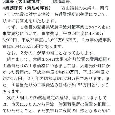
○議長（大山政司君）
総務課長。
○総務課長（菊池司郎君）
西山議員の大綱１、南海
トラフ地震に対する津波一時避難場所の整備について、
順番にお答えをいたします。
まず、１番目の愛媛県緊急津波対策事業における市の
事業総額について、事業費は、平成24年度に4,350万
6,900円、平成25年度に3,693万8,675円、２カ年の総事業
費は8,044万5,575円であります。
なお、２分の１が県の補助となっております。
続きまして、大綱１の(2)太陽光外灯設置の費用総額と
１基当たりの工事価格につきましては、太陽光外灯にか
かった費用は、平成24年度で約929万円、平成25年度で
約775万円、２カ年の総額は約1,704万円であります。ま
た、１基当たりの工事費込み価格は約155万円となって
おります。
次の大綱１の(3)機種選定の経緯、理由につきまして
は、市民にふだんから津波一時避難場所の位置を把握し
ていただくこと、また災害時に夜間の目標となるために