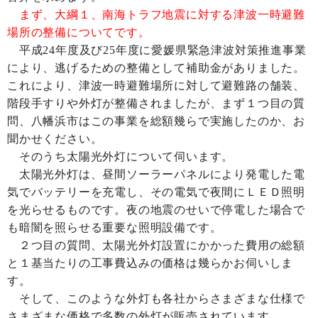
まず、大綱１、南海トラフ地震に対する津波一時避難
場所の整備についてです。
平成24年度及び25年度に愛媛県緊急津波対策推進事業
により、逃げるための整備として補助金がありました。
これにより、津波一時避難場所に対して避難路の舗装、
階段手すりや外灯が整備されましたが、まず１つ目の質
問、八幡浜市はこの事業を総額幾らで実施したのか、お
聞かせください。
そのうち太陽光外灯について伺います。
太陽光外灯は、昼間ソーラーパネルにより発電した電
気でバッテリーを充電し、その電気で夜間にＬＥＤ照明
を光らせるものです。夜の地震のせいで停電した場合で
も暗闇を照らせる重要な照明設備です。
２つ目の質問、太陽光外灯設置にかかった費用の総額
と１基当たりの工事費込みの価格は幾らかお伺いしま
す。
そして、このような外灯も各社からさまざまな仕様で
さまざまな価格で多数の外灯が販売されています。