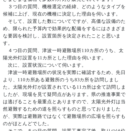
３つ目の質問、機種選定の経緯、どのようなタイプを
候補に上げ、現在の機種に決定した理由を伺います。
そして、設置した数についてですが、高価な設備のた
め、限られた予算内で効果的な配備をするにはさまざま
な要因を検討し、設置箇所を決定されたことと思いま
す。
４つ目の質問、津波一時避難場所110カ所のうち、太
陽光外灯設置を11カ所とした理由を伺います。
次に、設置状況について伺います。
津波一時避難場所の状況を実際に確認するため、先日
より、110カ所ある避難所のうち83カ所を訪問しまし
た。太陽光外灯が設置されている11カ所は全て訪問しま
したが、現場を見て疑問点があります。県の推進事業で
は逃げることを最重点とありますので、太陽光外灯は当
然避難するための道を照らすものと思っておりました
が、実際は避難路ではなくて避難場所の広場を照らすも
のがほとんどでした。
そこで、５つ目の質問、設置工事完了後、取りつけ位