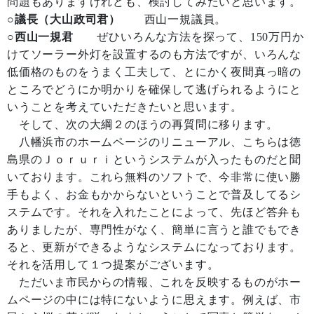
問題もありますけれども、検討してみたいと思います。
○議長（大山政司君）
西山一規議員。
○西山一規君
ぜひいろんな方法を探って、150万円か
けてソーラー外灯を設置するのも方法ですが、いろんな
低価格のものをうまく工夫して、とにかく夜間真っ暗の
ところでどうにか明かりを確保して逃げられるようにと
いうことを考えていただきたいと思います。
そして、次の大綱２のほうの再質問に移ります。
八幡浜市のホームページのリニューアル、こちらは徳
島県のＪｏｒｕｒｉというシステムが入ったものだと聞
いております。これら無料のソフトで、今非常に使い勝
手もよく、お金もかからないということで普及してるシ
ステムです。それを入れたことによって、先ほど答弁も
ありましたが、専門性がなく、簡単に言うと誰でもでき
ると、更新ができるようなシステムになっております。
それを活用して１つ提案がございます。
ただいま市民からの情報、これを反映するものがホー
ムページの中には特にないように思えます。例えば、市