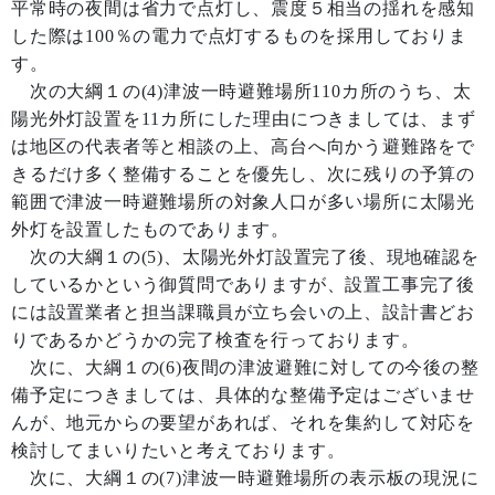
平常時の夜間は省力で点灯し、震度５相当の揺れを感知
した際は100％の電力で点灯するものを採用しておりま
す。
次の大綱１の(4)津波一時避難場所110カ所のうち、太
陽光外灯設置を11カ所にした理由につきましては、まず
は地区の代表者等と相談の上、高台へ向かう避難路をで
きるだけ多く整備することを優先し、次に残りの予算の
範囲で津波一時避難場所の対象人口が多い場所に太陽光
外灯を設置したものであります。
次の大綱１の(5)、太陽光外灯設置完了後、現地確認を
しているかという御質問でありますが、設置工事完了後
には設置業者と担当課職員が立ち会いの上、設計書どお
りであるかどうかの完了検査を行っております。
次に、大綱１の(6)夜間の津波避難に対しての今後の整
備予定につきましては、具体的な整備予定はございませ
んが、地元からの要望があれば、それを集約して対応を
検討してまいりたいと考えております。
次に、大綱１の(7)津波一時避難場所の表示板の現況に