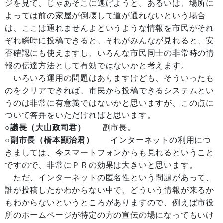
ジを見て、じゃあそこに逃げようと。あるいは、場所に
よっては前の家屋が倒壊して道が通れないという場合
は、ここは通れませんよというような情報を市民がそれ
ぞれ瞬時に投稿できると、それがみんなが見れると、安
否確認にも使えますし、いろんな市民同士の非常時の情
報の伝達方法として有効ではないかと考えます。
いろいろ運用の問題はありますけども、そういったも
のをクリアできれば、市民から投稿できるシステムとい
うのは非常に有意義ではないかと思いますが、この点に
ついて答弁をいただければと思います。
○議長（大山政司君）
副市長。
○副市長（橋本顯治君）
インターネットの利用につ
きましては、今スマートフォンからも見れるということ
ですので、非常にＰＲの効果は大きいと思います。
ただ、インターネットの匿名性という問題があって、
誰が投稿したかわからない中で、どういう情報が来るか
もわからないというところがありますので、例えば市役
所のホームページが特定の方の宣伝の場になってもいけ