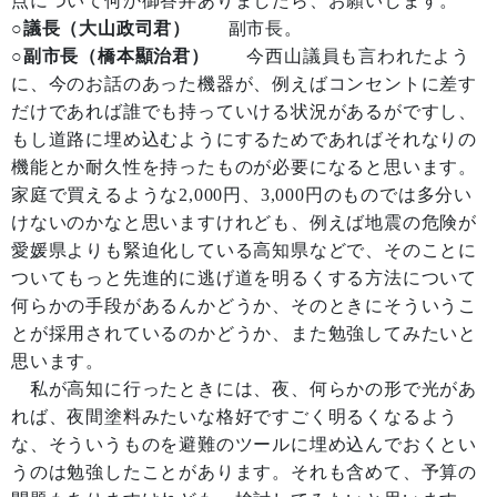
点について何か御答弁ありましたら、お願いします。
○議長（大山政司君）
副市長。
○副市長（橋本顯治君）
今西山議員も言われたよう
に、今のお話のあった機器が、例えばコンセントに差す
だけであれば誰でも持っていける状況があるがですし、
もし道路に埋め込むようにするためであればそれなりの
機能とか耐久性を持ったものが必要になると思います。
家庭で買えるような2,000円、3,000円のものでは多分い
けないのかなと思いますけれども、例えば地震の危険が
愛媛県よりも緊迫化している高知県などで、そのことに
ついてもっと先進的に逃げ道を明るくする方法について
何らかの手段があるんかどうか、そのときにそういうこ
とが採用されているのかどうか、また勉強してみたいと
思います。
私が高知に行ったときには、夜、何らかの形で光があ
れば、夜間塗料みたいな格好ですごく明るくなるよう
な、そういうものを避難のツールに埋め込んでおくとい
うのは勉強したことがあります。それも含めて、予算の