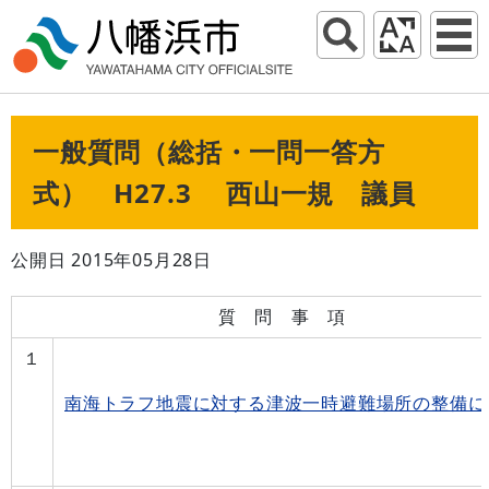
一般質問（総括・一問一答方
式） H27.3 西山一規 議員
公開日 2015年05月28日
質 問 事 項
１
南海トラフ地震に対する津波一時避難場所の整備に