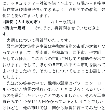
に、セキュリティー対策を講じた上で、各課から直接更
新作業及び情報発信ができるよう、運用面での改善、強
化にも努めてまいります。
○議長（大山政司君）
西山一規議員。
○西山一規君
それでは、再質問させていただきま
す。
大綱１について再質問いたします。
緊急津波対策推進事業は宇和海沿岸の市町が対象とな
っておりまして、愛南町、宇和島市、西予市、伊方町、
そして八幡浜、この５つの市町に対しての補助金が出て
おります。そして、ほかの５市町の中の４市町を調べて
まいりましたので、そのことについてちょっとお話しい
たします。
先ほどの答弁の中で、機種の選定はパワーコントロー
ルがついた地震の揺れがあったときに明るく光るという
ものを選定したということでありましたが、それが工事
費込みで１つが155万円かかっているということでした
けれども、他の市町では、南から順番に言ってみたいと