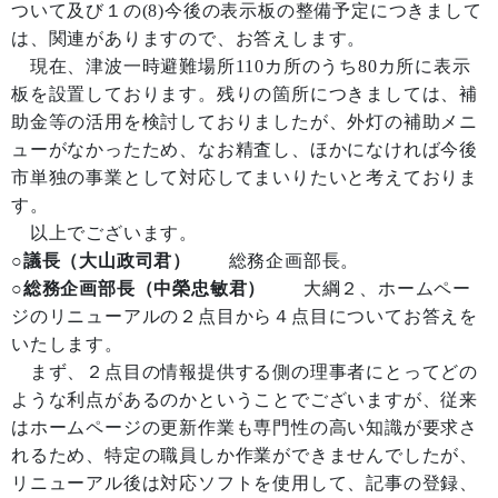
ついて及び１の(8)今後の表示板の整備予定につきまして
は、関連がありますので、お答えします。
現在、津波一時避難場所110カ所のうち80カ所に表示
板を設置しております。残りの箇所につきましては、補
助金等の活用を検討しておりましたが、外灯の補助メニ
ューがなかったため、なお精査し、ほかになければ今後
市単独の事業として対応してまいりたいと考えておりま
す。
以上でございます。
○議長（大山政司君）
総務企画部長。
○総務企画部長（中榮忠敏君）
大綱２、ホームペー
ジのリニューアルの２点目から４点目についてお答えを
いたします。
まず、２点目の情報提供する側の理事者にとってどの
ような利点があるのかということでございますが、従来
はホームページの更新作業も専門性の高い知識が要求さ
れるため、特定の職員しか作業ができませんでしたが、
リニューアル後は対応ソフトを使用して、記事の登録、