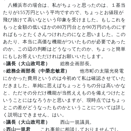
八幡浜市の場合は、私がちょっと思ったのは、１基当
たりが155万円という平均ですので、ちょっとお値段が
飛び抜けて高いなという印象を受けました。もしこれを
もっと金額の低いほかの80万円台とか90万円のものにす
ればもっとたくさんつけれたのになと思いました。この
あたり、本当に高価な機能がついたものが必要であった
のか、この辺の判断はどうなってたのか、ちょっと簡単
にもしお答えいただければお願いいたします。
○議長（大山政司君）
総務企画部長。
○総務企画部長（中榮忠敏君）
他市町の太陽光発電
にかかった費用というのは今初めて私は確認させていた
だきました。単純に思えばちょっとうちの分は高いかな
と、ただその分だけ機能が当然ええものを備えつけたと
いうことにはなろうかと思いますが、現時点ではちょっ
とこの差がどうなったものかということについては詳し
く説明はできません、はい。
○議長（大山政司君）
西山一規議員。
○西山一規君
これ事前に相談しておりませんでし