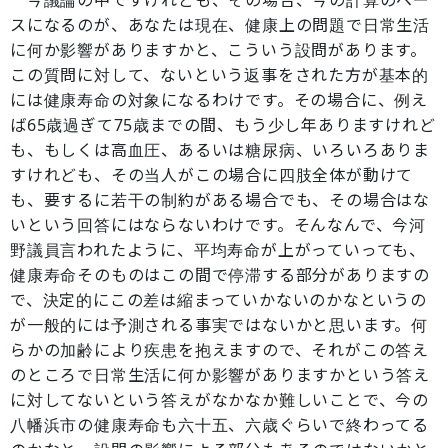
今議論の中ですけれども、その場合、今の計算のベー
スになるのが、あなたは現在、健康上の問題で日常生活
に何か影響がありますかと、こういう設問があります。
この質問に対して、ないという返事をされた方が基本的
には健康寿命の対象になるわけです。その場合に、例え
ば65歳過ぎて75歳までの間、もう少し年ありますけれど
も、もしくは高血圧、あるいは糖尿病、いろいろありま
すけれども、その当人がこの場合に四肢全体が動けて
も、要するに若干の制約がある場合でも、その場合はな
いという回答にはならないわけです。そんなんで、今河
野議員言われたように、平均寿命が上がっていっても、
健康寿命そのものはこの間で停滞する部分がありますの
で、決定的にこの差は縮まっていかないのかなというの
が一般的には予測される事実ではないかと思います。何
らかの加齢により疾患を抱えますので、それがこの答え
のところで日常生活に何か影響がありますかという答え
に対してないという答えがなかなか難しいことで、今の
八幡浜市の健康寿命も六十五、六歳ぐらいで終わってる