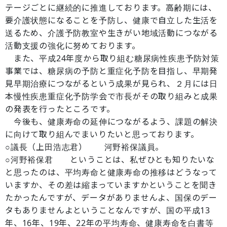
テージごとに継続的に推進しております。高齢期には、
要介護状態になることを予防し、健康で自立した生活を
送るため、介護予防教室や生きがい地域活動につながる
活動支援の強化に努めております。
また、平成24年度から取り組む糖尿病性疾患予防対策
事業では、糖尿病の予防と重症化予防を目指し、早期発
見早期治療につながるという成果が見られ、２月には日
本慢性疾患重症化予防学会で市長がその取り組みと成果
の発表を行ったところです。
今後も、健康寿命の延伸につながるよう、課題の解決
に向けて取り組んでまいりたいと思っております。
○議長（上田浩志君） 河野裕保議員。
○河野裕保君 ということは、私ぜひとも知りたいな
と思ったのは、平均寿命と健康寿命の推移はどうなって
いますか、その差は縮まっていますかということを聞き
たかったんですが、データがありませんよ、国保のデー
タもありませんよということなんですが、国の平成13
年、16年、19年、22年の平均寿命、健康寿命を白書等