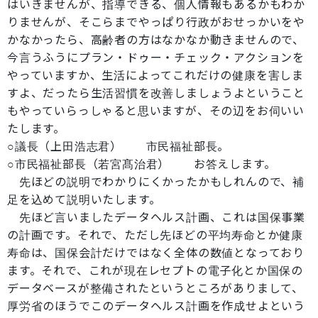
はいきませんが、指導できる、個人情報もあるかもわか
りませんが、そこらまでやっぱり行政がおせっかいをや
かなかったら、高齢者の方はなかなか動きませんので、
今言うふうにプラン・ドゥー・チェック・アクションを
やっていますか、生活によってこれだけの健康を害しま
すよ、だったら生活習慣を改善しましょうよということ
もやっていらっしゃると思いますが、その辺をお伺いい
たします。
○議長（上田浩志君） 市民福祉部長。
○市民福祉部長（若宮髙治君） お答えします。
先ほどの説明でわかりにくかったかもしれんので、補
足を込めて説明いたします。
先ほど言いましたデータヘルス計画、これは国保事業
の計画です。それで、ただし先ほどの平均寿命とか健康
寿命は、国保会計だけではなく全体の数値となっており
ます。それで、これが現在レセプトの電子化とか国保の
データベースが整備されたというところがありまして、
厚労省のほうでこのデータヘルス計画を作成せよという