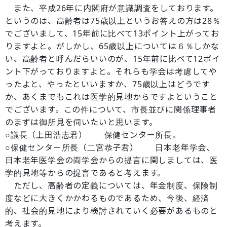
また、平成26年に内閣府が意識調査をしております。
というのは、高齢者は75歳以上というお答えの方は28％
でございまして、15年前に比べて13ポイント上がってお
りますよと。がしかし、65歳以上については６％しかな
い、高齢者と呼んだらいいのが、15年前に比べて12ポイ
ント下がっておりますよと。それらも学会は考慮してや
ったよと、やったといいますか、75歳以上はどうです
か、あくまでもこれは医学的見地からですよということ
でございます。この件について、市長並びに関係理事者
のまずは御所見を伺いたいと思います。
○議長（上田浩志君） 保健センター所長。
○保健センター所長（二宮恭子君） 日本老年学会、
日本老年医学会の両学会からの提言に関しましては、医
学的見地等からの提言であると考えます。
ただし、高齢者の定義については、年金制度、保険制
度などに大きくかかわるものであるため、今後、経済
的、社会的見地により検討されていく必要があるものと
考えます。