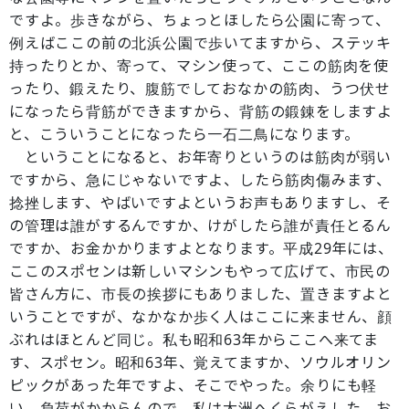
ですよ。歩きながら、ちょっとほしたら公園に寄って、
例えばここの前の北浜公園で歩いてますから、ステッキ
持ったりとか、寄って、マシン使って、ここの筋肉を使
ったり、鍛えたり、腹筋でしておなかの筋肉、うつ伏せ
になったら背筋ができますから、背筋の鍛錬をしますよ
と、こういうことになったら一石二鳥になります。
ということになると、お年寄りというのは筋肉が弱い
ですから、急にじゃないですよ、したら筋肉傷みます、
捻挫します、やばいですよというお声もありますし、そ
の管理は誰がするんですか、けがしたら誰が責任とるん
ですか、お金かかりますよとなります。平成29年には、
ここのスポセンは新しいマシンもやって広げて、市民の
皆さん方に、市長の挨拶にもありました、置きますよと
いうことですが、なかなか歩く人はここに来ません、顔
ぶれはほとんど同じ。私も昭和63年からここへ来てま
す、スポセン。昭和63年、覚えてますか、ソウルオリン
ピックがあった年ですよ、そこでやった。余りにも軽
い、負荷がかからんので、私は大洲へくらがえした。お