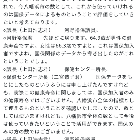
れで、今八幡浜市の数として、これから使っていけれる
のは国保データによるものということで評価をしていき
たいと考えております。
○議長（上田浩志君） 河野裕保議員。
○河野裕保君 先ほどに戻ります。64.9歳が男性の健
康寿命ですよ、女性は66.3歳ですよと。これは国保加入
者ですよね。国保関係のデータから導き出したのがこれ
ということでしょ。
○議長（上田浩志君） 保健センター所長。
○保健センター所長（二宮恭子君） 国保データをも
とにしたものというふうには申し上げたんですけれど
も、実際この健康寿命に関しましては、国保加入者のみ
の健康寿命ではございません。八幡浜市全体の指標とし
て使えるものということを確認いたしましたので、数と
しては使いますけれども、八幡浜市全体の数として今後
は使っていきたいということで活用ができます。国保の
みの方の数ではございません。
○議長（上田浩志君） 河野裕保議員。