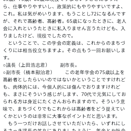
ら、仕事やりやすいし、政策的にもやりやすいですよ、
これ。私は気がめいります、もうことし72になるんです
が、それで高齢者、高齢者。65歳になったときに、老人
会に入れというたときに私入りません言うたけども、入
りましたけど、現役でしたので。
ということで、この学会の定義は、これからのまちづ
くりには相当役立ちますよ。その点もう一回お願いしま
す。
○議長（上田浩志君） 副市長。
○副市長（橋本顯治君） この老年学会の75歳以上を
高齢者としたらいいのではないかということですけれど
も、肉体的には、今個人的には傷んでおりますけれど
も、まさにそういう感じがします、70代で元気にしてお
られる方は身近にたくさんおられますので。そういう意
味で、まちづくりでもこれからは高齢者をどう捉えてい
くかというのは非常に大事なポイントだと思います。
もう一つだけお話しさせていただいたら、いずれにし
ろさっき課長の答弁にありましたように、年金とか社会