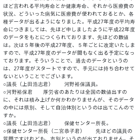
ほど言われる平均寿命とか健康寿命、それから医療費の
状況、どういった病気に医療費が使われておるとか、各
種データが出るようになりました。平成27年度の平均寿
命につきましては、先ほど申しましたように平成22年度
のデータをもとにつくられております、先ほどの数値
は。次は５年後の平成27年度、５年ごとに改定いたしま
すので、平成27年度のデータが間もなく出る予定になっ
ております。そういうことで、過去のデータというの
は、27年度がスタートですので、手元には持ち合わせて
ないということでございます。
○議長（上田浩志君） 河野裕保議員。
○河野裕保君 厚労省のあたりは全国の数値出すの
に、それは積み上げか何かわかりませんが、そのデータ
の中には県別、そして自治体別というのは出てこんので
すか。
○議長（上田浩志君） 保健センター所長。
○保健センター所長（二宮恭子君） 先ほどの議員の
質問ですけれども、市別というのが出ておりません。そ