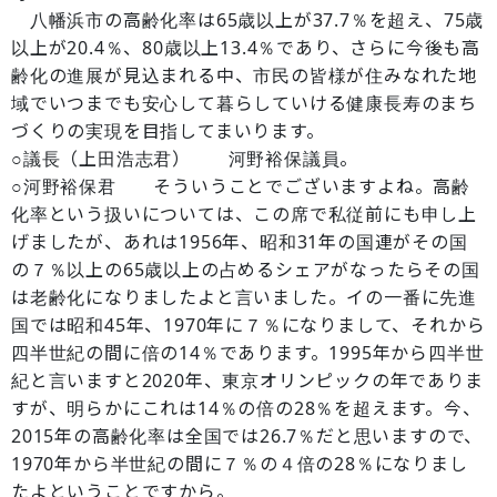
八幡浜市の高齢化率は65歳以上が37.7％を超え、75歳
以上が20.4％、80歳以上13.4％であり、さらに今後も高
齢化の進展が見込まれる中、市民の皆様が住みなれた地
域でいつまでも安心して暮らしていける健康長寿のまち
づくりの実現を目指してまいります。
○議長（上田浩志君） 河野裕保議員。
○河野裕保君 そういうことでございますよね。高齢
化率という扱いについては、この席で私従前にも申し上
げましたが、あれは1956年、昭和31年の国連がその国
の７％以上の65歳以上の占めるシェアがなったらその国
は老齢化になりましたよと言いました。イの一番に先進
国では昭和45年、1970年に７％になりまして、それから
四半世紀の間に倍の14％であります。1995年から四半世
紀と言いますと2020年、東京オリンピックの年でありま
すが、明らかにこれは14％の倍の28％を超えます。今、
2015年の高齢化率は全国では26.7％だと思いますので、
1970年から半世紀の間に７％の４倍の28％になりまし
たよということですから。