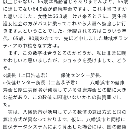
以上じゃない、65歳は高齢者じゃありませんよと。65歳
に達してない64.9歳が健康寿命ですよ、これ本当ですか
と思いました。女性は66.3歳。けさ来るときに、更生保
護女性会の方がバスに乗ってこれから大洲へ勉強しに行
きますよということでした。活躍される方はこういう年
代、65歳、80歳の方です、先ほど申しました地域ボラン
ティアの中核をなす方は。
まず、この数字は合うとるのかどうか、私は非常に嘆
かわしいと思いましたが、ショックを受けました、どう
ぞ。
○議長（上田浩志君） 保健センター所長。
○保健センター所長（二宮恭子君） 八幡浜市の健康
寿命と厚生労働省が発表している健康寿命との間に大き
な差があり、この数値に間違いないかとの御質問でし
た。
実は、八幡浜市が活用している数値の算出方式と国の
算出方式が異なっております。仮に、八幡浜市と同様に
国保データシステムにより算出した場合には、国の健康