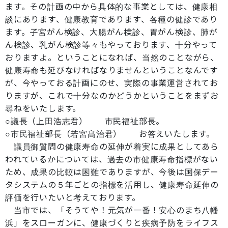
ます。その計画の中から具体的な事業としては、健康相
談にあります、健康教育であります、各種の健診であり
ます。子宮がん検診、大腸がん検診、胃がん検診、肺が
ん検診、乳がん検診等々もやっております、十分やって
おりますよ。ということになれば、当然のことながら、
健康寿命も延びなければなりませんということなんです
が、今やっておる計画にのせ、実際の事業運営されてお
りますが、これで十分なのかどうかということをまずお
尋ねをいたします。
○議長（上田浩志君） 市民福祉部長。
○市民福祉部長（若宮髙治君） お答えいたします。
議員御質問の健康寿命の延伸が着実に成果としてあら
われているかについては、過去の市健康寿命指標がない
ため、成果の比較は困難でありますが、今後は国保デー
タシステムの５年ごとの指標を活用し、健康寿命延伸の
評価を行いたいと考えております。
当市では、「そうてや！元気が一番！安心のまち八幡
浜」をスローガンに、健康づくりと疾病予防をライフス