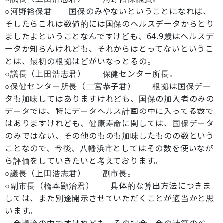
○河野裕保君 国保のみやないということになれば、
そしたらこれは数値的には国保のヘルスデータからとり
ましたよということなんですけども、64.9歳はヘルスデ
ータか知らんけれども、それからはとってないというこ
とは、最初の根拠はどがいなっとるの。
○議長（上田浩志君） 保健センター所長。
○保健センター所長（二宮恭子君） 根拠は国保デー
タも加味してはありますけれども、国保の加入者のみの
データでは、特にデータヘルス計画の中に入ってる数で
はありますけれども、健康寿命に関しては、国保データ
のみではない、その他のものも加味したものの数という
ことなので、今後、八幡浜市としてはその数を使いなが
ら評価をしていきたいと考えております。
○議長（上田浩志君） 副市長。
○副市長（橋本顯治君） 具体的な算出方法につきま
しては、また別途開示させていただくことが適当かと思
います。