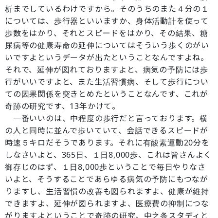
析までしているわけですから。そのうちのまた４分の１
については、歩行器といいますか、身体活動計を使って
歩数をはかり、それとスピードをはかり、その結果、糖
尿病等の健康寿命の延伸についてはそういう歩くのがい
いですよというデータが出たということなんですよね。
それで、延伸が図れておりますよと、病気の予防には歩
行がいいですよと、また生活習慣病、そして歩行につい
ての因果関係を突きとめたということなんです、これが
奇跡の研究です、13年かけて。
一番いいのは、中程度の歩行だと言っております。横
の人と同時に並んで歩いていて、会話できるスピードが
時速５キロだそうであります。それに有酸素運動20分を
しなさいよと、365日、１日8,000歩、これは皆さんよく
御存じのはず、１日8,000歩ということで毎日やりなさ
いよと、そうすることであらゆる病気の予防にもつなが
りますし、生活習慣の改善も図られますよ、健康が維持
できますよ、延伸が図られますよ、医療費の抑制につな
がりますよということで奇跡の研究、中之条スタディと