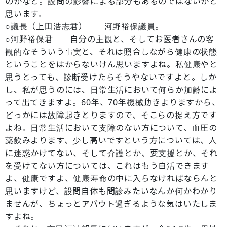
のかなと。設問の影響による部分もあるのではないかと
思います。
○議長（上田浩志君） 河野裕保議員。
○河野裕保君 自分の主観と、そしてお医者さんの客
観的なそういう事実と、それは照合しながら健康の状態
ということをはからないけん思いますよね。私健康やと
思うとっても、診断受けたらそうやないですよと。しか
し、私が思うのには、日常生活において何らか加齢によ
って出てきますよ。60年、70年機械動きよりますから、
どっかには故障起きとりますので、そこらの捉え方です
よね。日常生活において支障のない方について、血圧の
薬飲みよります、少し高いですという方については、人
に迷惑かけてない、そして介護とか、要支援とか、それ
を受けてない方については、これはもう自活できます
よ、健康ですよ、健康寿命の中に入らなければならんと
思いますけど、設問自体も問診みたいなんか何かわかり
ませんが、ちょっとアバウト過ぎるような気はいたしま
すよね。