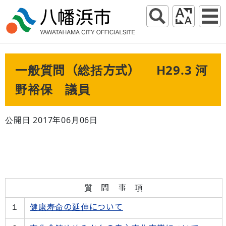
一般質問（総括方式） H29.3 河
野裕保 議員
公開日 2017年06月06日
質 問 事 項
１
健康寿命の延伸について