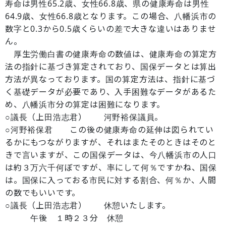
寿命は男性65.2歳、女性66.8歳、県の健康寿命は男性
64.9歳、女性66.8歳となります。この場合、八幡浜市の
数字と0.3から0.5歳くらいの差で大きな違いはありませ
ん。
厚生労働白書の健康寿命の数値は、健康寿命の算定方
法の指針に基づき算定されており、国保データとは算出
方法が異なっております。国の算定方法は、指針に基づ
く基礎データが必要であり、入手困難なデータがあるた
め、八幡浜市分の算定は困難になります。
○議長（上田浩志君） 河野裕保議員。
○河野裕保君 この後の健康寿命の延伸は図られてい
るかにもつながりますが、それはまたそのときはそのと
きで言いますが、この国保データは、今八幡浜市の人口
は約３万六千何ぼですが、率にして何％ですかね、国保
は。国保に入っておる市民に対する割合、何％か、人間
の数でもいいです。
○議長（上田浩志君） 休憩いたします。
午後 １時２３分 休憩