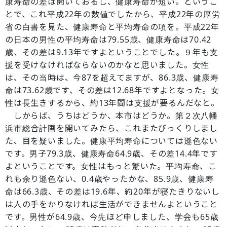
康寿命の差は開いておるし、健康寿命が短い。というこ
とで、これ平成22年の数値でしたから、平成22年の厚労
省の白書を見た、健康寿命と平均寿命の項を。平成22年
の日本の男性の平均寿命は79.55歳、健康寿命は70.42
歳、その差は9.13年ですよということでした。９年も支
援を受けなければならないのかなと思いました。女性
は、その当時は、今87を超えてますが、86.3歳、健康寿
命は73.62歳です、その差は12.68年ですよとなった。女
性は長生きするから、約13年間は支援が要るんだなと。
しからば、うちはどうか、本市はどうか。第２次八幡
浜市総合計画を開いてみたら、これまたびっくりしまし
た、目を疑いました。健康平均寿命については遜色ない
です。男子79.3歳、健康寿命64.9歳、その差14.4年です
よということです。女性はもっと驚いた。平均寿命、こ
れも余り遜色ない、0.4歳やったかな、85.9歳、健康寿
命は66.3歳、その差は19.6年、約20年が寝たきりないし
は人の手をかりなければ生活ができませんよということ
です。男性が64.9歳、今先ほど申しました、学会も65歳