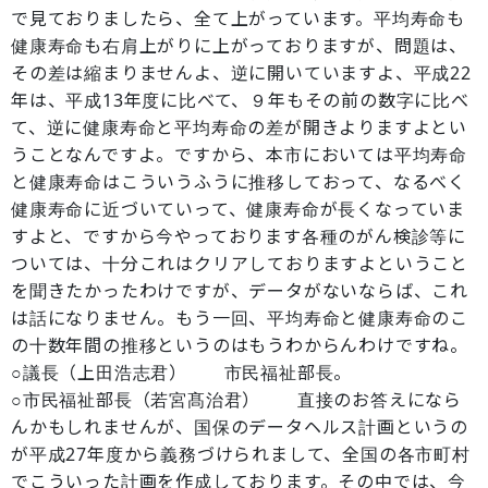
で見ておりましたら、全て上がっています。平均寿命も
健康寿命も右肩上がりに上がっておりますが、問題は、
その差は縮まりませんよ、逆に開いていますよ、平成22
年は、平成13年度に比べて、９年もその前の数字に比べ
て、逆に健康寿命と平均寿命の差が開きよりますよとい
うことなんですよ。ですから、本市においては平均寿命
と健康寿命はこういうふうに推移しておって、なるべく
健康寿命に近づいていって、健康寿命が長くなっていま
すよと、ですから今やっております各種のがん検診等に
ついては、十分これはクリアしておりますよということ
を聞きたかったわけですが、データがないならば、これ
は話になりません。もう一回、平均寿命と健康寿命のこ
の十数年間の推移というのはもうわからんわけですね。
○議長（上田浩志君） 市民福祉部長。
○市民福祉部長（若宮髙治君） 直接のお答えになら
んかもしれませんが、国保のデータヘルス計画というの
が平成27年度から義務づけられまして、全国の各市町村
でこういった計画を作成しております。その中では、今