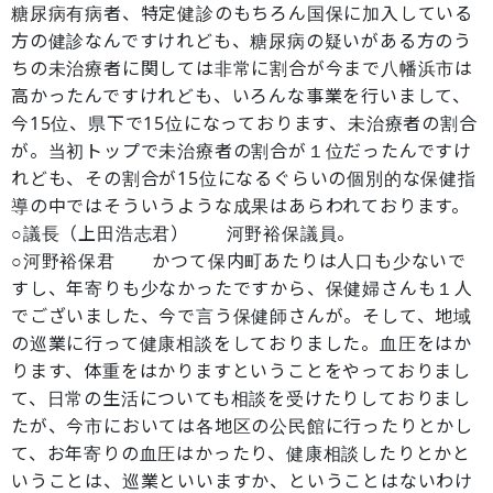
糖尿病有病者、特定健診のもちろん国保に加入している
方の健診なんですけれども、糖尿病の疑いがある方のう
ちの未治療者に関しては非常に割合が今まで八幡浜市は
高かったんですけれども、いろんな事業を行いまして、
今15位、県下で15位になっております、未治療者の割合
が。当初トップで未治療者の割合が１位だったんですけ
れども、その割合が15位になるぐらいの個別的な保健指
導の中ではそういうような成果はあらわれております。
○議長（上田浩志君） 河野裕保議員。
○河野裕保君 かつて保内町あたりは人口も少ないで
すし、年寄りも少なかったですから、保健婦さんも１人
でございました、今で言う保健師さんが。そして、地域
の巡業に行って健康相談をしておりました。血圧をはか
ります、体重をはかりますということをやっておりまし
て、日常の生活についても相談を受けたりしておりまし
たが、今市においては各地区の公民館に行ったりとかし
て、お年寄りの血圧はかったり、健康相談したりとかと
いうことは、巡業といいますか、ということはないわけ