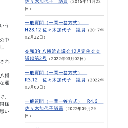
佐々木加代子 議員
2016年11月22
日
一般質問（一問一答方式）
いう
H28.12 佐々木加代子 議員
2017年
02月22日
の中
し
令和3年八幡浜市議会12月定例会会
議録第2号
2022年03月02日
され
一般質問（一問一答方式）
八幡
R3.12 佐々木加代子 議員
2022年
な運
03月03日
で、
一般質問（一問一答方式） R4.6
同様
佐々木加代子議員
2022年09月29
思い
日