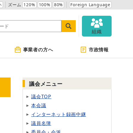
小
ズーム
120%
100%
80%
Foreign Language
組織
事業者の方へ
市政情報
議会メニュー
議会TOP
本会議
インターネット録画中継
議員名簿
委員会・会派