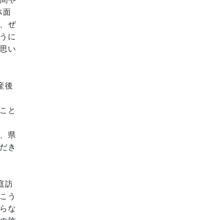
体面
、ぜ
うに
思い
産後
こと
、県
だき
庭訪
こう
らな