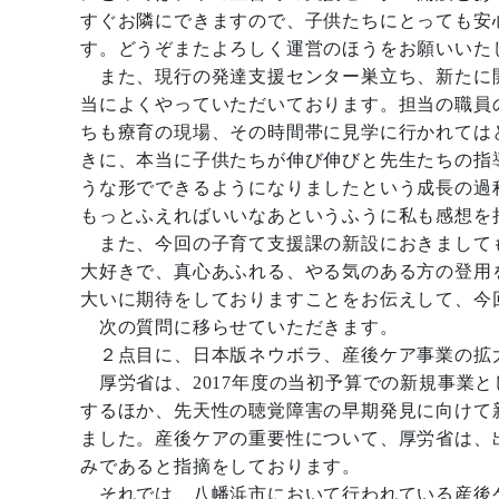
すぐお隣にできますので、子供たちにとっても安
す。どうぞまたよろしく運営のほうをお願いいた
また、現行の発達支援センター巣立ち、新たに
当によくやっていただいております。担当の職員
ちも療育の現場、その時間帯に見学に行かれては
きに、本当に子供たちが伸び伸びと先生たちの指
うな形でできるようになりましたという成長の過
もっとふえればいいなあというふうに私も感想を
また、今回の子育て支援課の新設におきまして
大好きで、真心あふれる、やる気のある方の登用
大いに期待をしておりますことをお伝えして、今
次の質問に移らせていただきます。
２点目に、日本版ネウボラ、産後ケア事業の拡
厚労省は、2017年度の当初予算での新規事業
するほか、先天性の聴覚障害の早期発見に向けて
ました。産後ケアの重要性について、厚労省は、
みであると指摘をしております。
それでは、八幡浜市において行われている産後