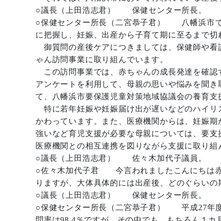
○議長（上田浩志君） 保健センター所長。
○保健センター所長（二宮恭子君） 八幡浜市で
に把握し、妊娠、出産から子育て期に至るまで切
御質問の産後ケアにつきましては、保健師や看
ゃん訪問事業に取り組んでいます。
この訪問事業では、赤ちゃんの成長発達を確認
アンケートを利用して、母親の思いや悩みを聞き
て、八幡浜市要保護児童対策地域協議会の養育支
特に若年妊娠や妊娠届け出が遅いなどのハイリ
かわっています。また、医療機関からは、妊娠期
強いなど育児支援が必要な母親については、要支
医療機関との相互連携を図りながら支援に取り組
○議長（上田浩志君） 佐々木加代子議員。
○佐々木加代子君 今言われましたこんにちは赤
りますが、大体具体的には出産後、どのぐらいの
○議長（上田浩志君） 保健センター所長。
○保健センター所長（二宮恭子君） 平成27年度
問率は98.4％ですが。その中でも、もちろん１