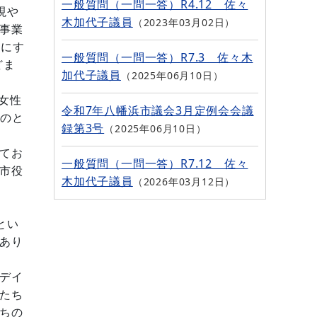
一般質問（一問一答）R4.12 佐々
現や
木加代子議員
2023年03月02日
事業
上にす
一般質問（一問一答）R7.3 佐々木
どま
加代子議員
2025年06月10日
中女性
令和7年八幡浜市議会3月定例会会議
ものと
録第3号
2025年06月10日
てお
一般質問（一問一答）R7.12 佐々
市役
木加代子議員
2026年03月12日
とい
あり
デイ
たち
ちの