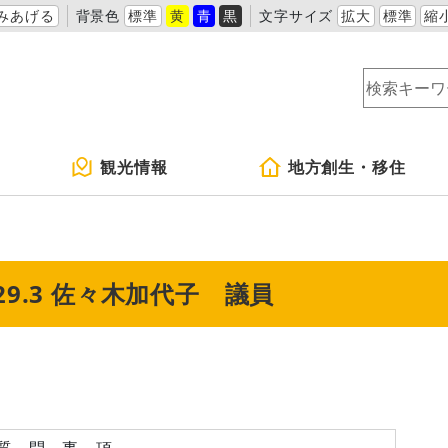
みあげる
背景色
標準
黄
青
黒
文字サイズ
拡大
標準
縮
観光情報
地方創生・移住
9.3 佐々木加代子 議員
質 問 事 項