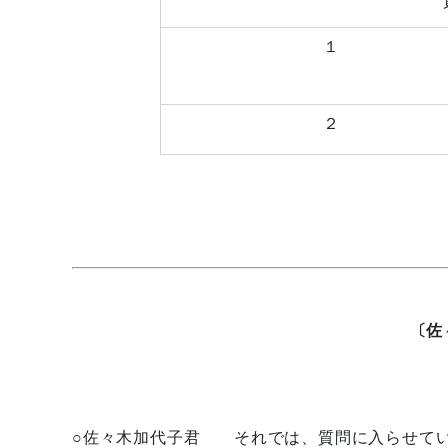
１
２
〔佐
○佐々木加代子君 それでは、質問に入らせてい