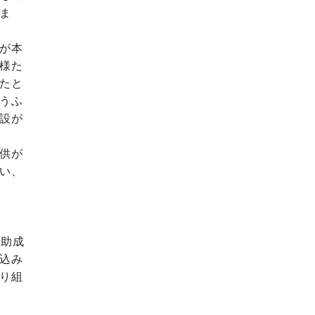
ま
が本
様た
たと
うふ
設が
供が
い、
を助成
込み
り組