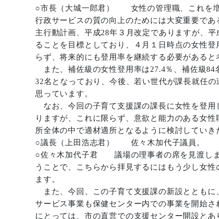
○市長（大城一郎君） 女性の管理職、これを増
行政サービスの質の向上のためには大変重要であ
主行動計画、平成28年３月改定でありますが、平
ることを目標としており、４月１日時点の女性登用
らず、将来的にも登用率を継続する必要があると
また、補佐級の女性登用率は27.4％、補佐級84名
32名となっており、今後、若い世代が課長就任
思っています。
なお、今回の子育て支援課の課長に女性を登用
りますが、これに限らず、意欲と能力のある女性
所全体の中で適材適所となるように検討していき
○議長（上田浩志君） 佐々木加代子議員。
○佐々木加代子君 議場の理事者の席を見渡しま
うことで、こちらから拝見するにはもう少し女性
ます。
また、今回、この子育て支援課の新設とともに
サービス事業も保健センター内での事業を開始さ
にとっては、市の直営での支援センター開設とあ