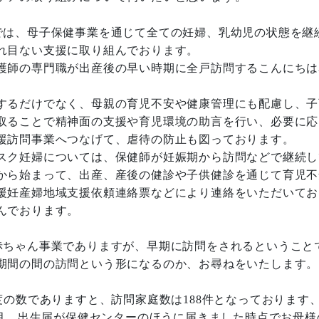
は、母子保健事業を通じて全ての妊婦、乳幼児の状態を継
れ目ない支援に取り組んでおります。
護師の専門職が出産後の早い時期に全戸訪問するこんにちは
するだけでなく、母親の育児不安や健康管理にも配慮し、子
取ることで精神面の支援や育児環境の助言を行い、必要に応
援訪問事業へつなげて、虐待の防止も図っております。
スク妊婦については、保健師が妊娠期から訪問などで継続し
から始まって、出産、産後の健診や子供健診を通じて育児不
援妊産婦地域支援依頼連絡票などにより連絡をいただいてお
んでおります。
ちゃん事業でありますが、早期に訪問をされるということ
期間の間の訪問という形になるのか、お尋ねをいたします。
の数でありますと、訪問家庭数は188件となっております
カ月、出生届が保健センターのほうに届きました時点でお母様