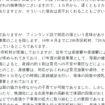
ぞれの御事情がございますので、１カ月から、遅くとも２カ
ありますとか、そういった場合は若干おくれることもござい
でありますが、フィンランド語で助言の場という意味があり
のことを指します。16年４月までに296市区町村、720
指しているところであります。
の市町村が実施しておりますが、近年では産後鬱や産後鬱に
が求められてきており、17年度の新規事業として、母親の
省によると、産婦の約１割は育児への不安や重圧などによっ
とのこと。産後鬱は、対応がおくれれば育児放棄や虐待、そ
間や１カ月などの時期に産婦健診を行い、母体の回復や授乳
重要とされております。
は親の協力を得ながらの子育てが可能でありました。しかし
ったり、晩婚化による出産年齢の高齢化で体調の回復がおく
などでの産後ケア事業の拡大に取り組むことの要因でありま
発見のため、産後ケア事業を行う市区町村に対し、産後２週