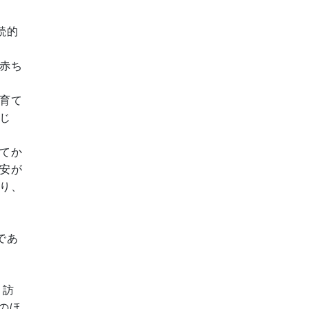
続的
赤ち
育て
じ
てか
安が
り、
であ
、訪
のほ