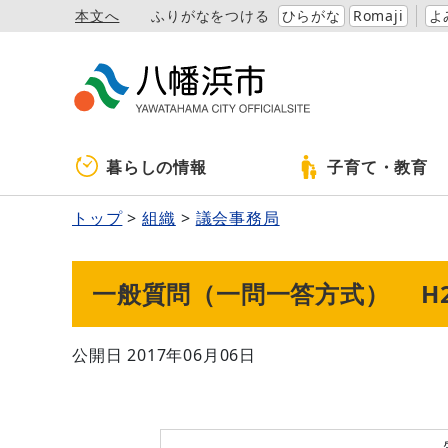
本文へ
ふりがなをつける
ひらがな
Romaji
よ
暮らしの情報
子育て・教育
トップ
組織
議会事務局
一般質問（一問一答方式） H2
公開日 2017年06月06日