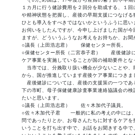
１カ月に行う健診費用を２回分を助成する、１回に
や精神状態を把握し、産後の早期支援につなげる
ひとも導入をすべきではないかというふうに思い
お伺いをしたんですが、今申し上げました国が今
ますが、どういうふうなお考えをお持ちか、お聞
○議長（上田浩志君） 保健センター所長。
○保健センター所長（二宮恭子君） 産後健診に
ケア事業を実施していることが国の補助要件とな
当市では、分娩取り扱い機会が少ないことや、
から、国が推進しています産後ケア事業につきま
産後健診については、産後の支援策の一つであ
下の市町、母子保健健康診査事業連絡協議会の検
たいと思います。
○議長（上田浩志君） 佐々木加代子議員。
○佐々木加代子君 一般的に私の考えの中には、
問であったりとか、お母さんたちに対するケアを
いうことを打ち出す中で、お話をお聞きする中で