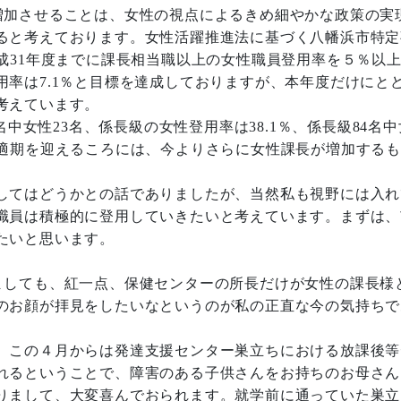
加させることは、女性の視点によるきめ細やかな政策の実
ると考えております。女性活躍推進法に基づく八幡浜市特定
成31年度までに課長相当職以上の女性職員登用率を５％以
率は7.1％と目標を達成しておりますが、本年度だけにと
考えています。
中女性23名、係長級の女性登用率は38.1％、係長級84名
の適期を迎えるころには、今よりさらに女性課長が増加する
してはどうかとの話でありましたが、当然私も視野には入れ
職員は積極的に登用していきたいと考えています。まずは、
たいと思います。
しても、紅一点、保健センターの所長だけが女性の課長様
のお顔が拝見をしたいなというのが私の正直な今の気持ちで
、この４月からは発達支援センター巣立ちにおける放課後等
れるということで、障害のある子供さんをお持ちのお母さん
りまして、大変喜んでおられます。就学前に通っていた巣立