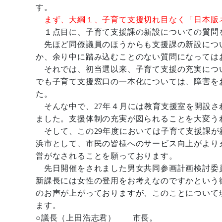
す。
まず、大綱１、子育て支援切れ目なく「日本版
１点目に、子育て支援課の新設についての質問
先ほど同僚議員のほうからも支援課の新設につ
か、余り中に踏み込むことのない質問になっては
それでは、初当選以来、子育て支援の充実につ
でも子育て支援窓口の一本化については、障害を
た。
そんな中で、27年４月には教育支援室を開設さ
ました。支援体制の充実が図られることを大変う
そして、この29年度においては子育て支援課が
浜市として、市民の皆様へのサービス向上がより
営がなされることを願っております。
先日開催をされました男女共同参画計画検討委
新課長には女性の登用をお考えなのですかという
のお声が上がっておりますが、このことについて
ます。
○議長（上田浩志君） 市長。