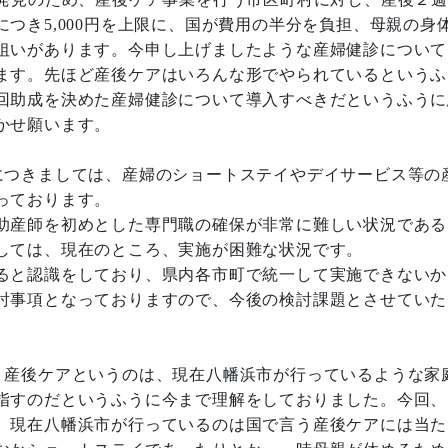
つき5,000円を上限に、国が費用の半分を負担、母親の身
狙いがあります。今申し上げましたような産婦健診について
ます。先ほど産後ケアはいろんな形でやられているというふ
回助成を決めた産婦健診について導入すべきだというふうに
かせ願います。
つきましては、産婦のショートステイやデイサービス等の
っております。
助産師を初めとした専門職の確保が非常に難しい状況である
しては、現在のところ、実施が困難な状況です。
ると認識をしており、県内各市町で統一して実施できないか
討事項となっておりますので、今後の検討課題とさせていた
産後ケアというのは、現在八幡浜市が行っているような家
指すのだというふうに今まで理解をしておりました。今回、
、現在八幡浜市が行っているのは国で言う産後ケアには当た