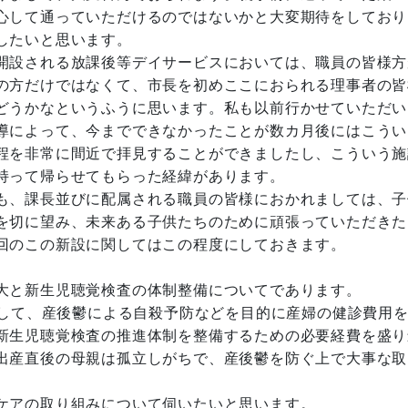
心して通っていただけるのではないかと大変期待をしており
したいと思います。
開設される放課後等デイサービスにおいては、職員の皆様方
の方だけではなくて、市長を初めここにおられる理事者の皆
どうかなというふうに思います。私も以前行かせていただい
導によって、今までできなかったことが数カ月後にはこうい
程を非常に間近で拝見することができましたし、こういう施
持って帰らせてもらった経緯があります。
も、課長並びに配属される職員の皆様におかれましては、子
を切に望み、未来ある子供たちのために頑張っていただきた
回のこの新設に関してはこの程度にしておきます。
大と新生児聴覚検査の体制整備についてであります。
として、産後鬱による自殺予防などを目的に産婦の健診費用
新生児聴覚検査の推進体制を整備するための必要経費を盛り
出産直後の母親は孤立しがちで、産後鬱を防ぐ上で大事な取
ケアの取り組みについて伺いたいと思います。