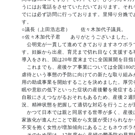
うにはお電話をさせていただいております。それ
でには必ず訪問に行っております。里帰り分娩で
す。
○議長（上田浩志君） 佐々木加代子議員。
○佐々木加代子君 ありがとうございました。
公明党が一貫して進めてきておりますネウボラ
す。妊娠から出産、育児まで切れ目なく支援する事業
導入をされ、国は20年度末までに全国展開を目
これまでも、産後ケア事業については全国180
虐待という事態の予防に向けての新たな取り組み
用の助成事業を開始することを決めました。厚労
眠や意欲の低下といった症状の産後鬱を発症する
自殺にさえつながるおそれもあるため、産後２週
況、精神状態を把握して適切な対応を行うことが
かつて日本では親と同居する世帯が多く、産後
家族化が進んだことで親から支援が受けられなか
不安を抱く女性が増加傾向にあることもネウボラ
そのため国は、17年度から産婦の鬱予防や早期