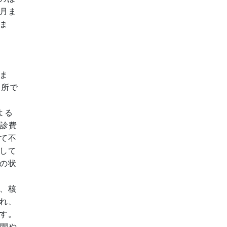
月ま
ま
ま
カ所で
よる
健診費
て不
して
の状
、核
れ、
す。
間や