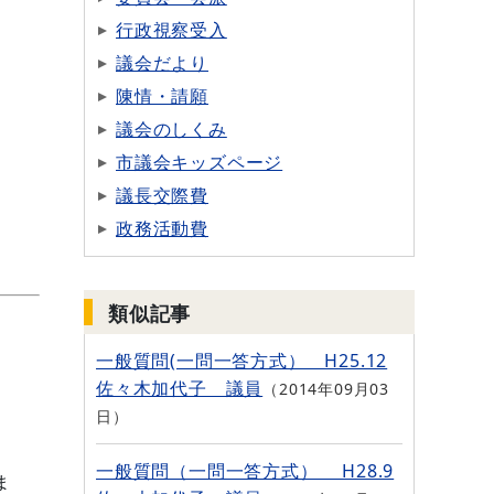
行政視察受入
議会だより
陳情・請願
議会のしくみ
市議会キッズページ
議長交際費
政務活動費
類似記事
一般質問(一問一答方式） H25.12
佐々木加代子 議員
2014年09月03
日
一般質問（一問一答方式） H28.9
ま