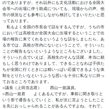
のでありますが、それ以外にも文化活動における全国大
会等への出場に伴う助成についても、現場からの声、他
市の状況なども参考にしながら検討してまいりたいと思
っております。
私もよく全国の市長会で話をするんですが、うちの市
においては高校生が全国大会に出場するということで出
場の報告に来てくれるというような話をしましたら、あ
る市では、高校が市内にないということで、そういった
ことの報告もないというようなところもございました。
そういった点でいえば、高校生のそんな活躍、本当に頼
もしく思うわけでありまして、できることなれば子供た
ちが全国に行くときには精いっぱい応援できるような体
制をとりたいなというふうな思いも十分に私なりに持っ
ておるところであります。
○議長（上田浩志君） 西山一規議員。
○西山一規君 よくあるんですが、事前に聞き取りと
いう形で通告をしていくと、私が次に言ようとしたこと
を先におっしゃられることがあるんですよね。それで、