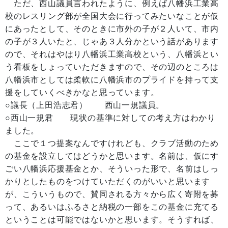
ただ、西山議員言われたように、例えば八幡浜工業高
校のレスリング部が全国大会に行ってみたいなことが仮
にあったとして、そのときに市外の子が２人いて、市内
の子が３人いたと、じゃあ３人分かという話があります
ので、それはやはり八幡浜工業高校という、八幡浜とい
う看板をしょっていただきますので、その辺のところは
八幡浜市としては柔軟に八幡浜市のプライドを持って支
援をしていくべきかなと思っています。
○議長（上田浩志君） 西山一規議員。
○西山一規君 現状の基準に対しての考え方はわかり
ました。
ここで１つ提案なんですけれども、クラブ活動のため
の基金を設立してはどうかと思います。名前は、仮にす
ごい八幡浜応援基金とか、そういった形で、名前はしっ
かりとしたものをつけていただくのがいいと思います
が、こういうもので、賛同される方々から広く寄附を募
って、あるいはふるさと納税の一部をこの基金に充てる
ということは可能ではないかと思います。そうすれば、