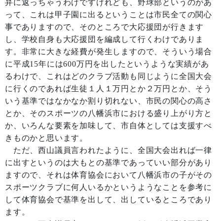
弁に返っちゃうわけですけれども、野球部というのがあ
って、これは甲子園に出るということは市民全ての関心
事でありますので、そのところで大応援団が行きます
し、学校自身も大応援団を編成して行くわけでありま
す。非常に大きな経費が発生しますので、そういう場合
に平成15年には600万円を出したというような実績があ
るわけで、これはどのクラブ活動も同じように全国大会
に行くのであれば生徒１人１万円とか２万円とか、そう
いう基準ではなかなか割り切れない、市民の関心の高さ
とか、そのスポーツの八幡浜市における盛り上がり方と
か、いろんな要素を加味して、市自体としては支援すべ
きものかと思います。
ただ、西山議員言われたように、全国大会出れば一律
に出すというのは大もとの基準であっていい部分があり
ますので、それは体育協会において八幡浜市の子がその
スポーツクラブに何人いるかというようなことを参考に
して体育協会で基準を出して、出しているところであり
ます。