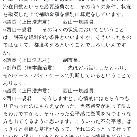
滞在日数といった必要経費など、その時々の条件、状況
を勘案した上で補助金額を個別に算定をしています。
○議長（上田浩志君） 西山一規議員。
○西山一規君 その時々の状況においてということ
は、明確な絶対的な条件といいますか、そういったもの
ではなくて、都度考えるということでよろしいんです
か。
○議長（上田浩志君） 副市長。
○副市長（橋本顯治君） 先ほどお話ししたとおり、
そのケース・バイ・ケースで判断しているということで
あります。
○議長（上田浩志君） 西山一規議員。
○西山一規君 そうしますと、心情的にはもらうつも
りでおったのにもらえなかった、当然審査があって決ま
るわけですから、そういった公平感に疑問を持つような
方も出てくるように思います。こういった不公平感、は
っきりと明確な基準があって、それにのっとって行って
いかない限り、いろんな人がそういった情報をどういっ