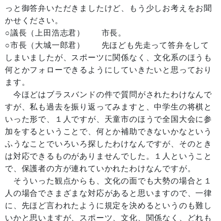
っと御答弁いただきましたけど、もう少しお考えをお聞
かせください。
○議長（上田浩志君） 市長。
○市長（大城一郎君） 先ほども先走って答弁をして
しまいましたが、スポーツに関係なく、文化系のほうも
何とかフォローできるようにしていきたいと思っており
ます。
今ほどはブラスバンドの件で質問がされたわけなんで
すが、私も過去を振り返ってみますと、中学生の将棋と
いった形で、１人ですが、天童市のほうで全国大会に参
加をするということで、何とか補助できないかなという
ふうなことでいろいろ探したわけなんですが、そのとき
は対応できるものがありませんでした。１人ということ
で、保護者の方が連れていかれたわけなんですが。
そういった観点からも、文化の面でも大勢の場合と１
人の場合でさまざまな対応があると思いますので、一律
に、先ほど言われたように規定を決めるというのも難し
いかと思いますが、スポーツ、文化、関係なく、どれも