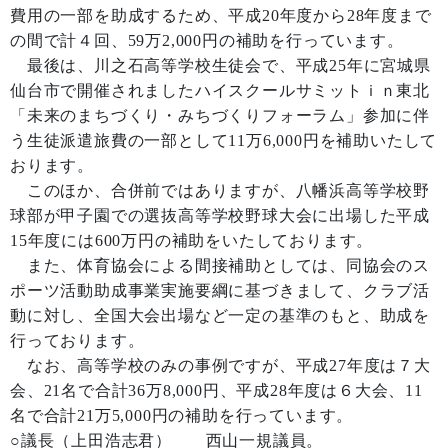
費用の一部を助成するため、平成20年度から28年度まで
の間で計４回、59万2,000円の補助を行っています。
最後は、川之石高等学校生徒会で、平成25年に宮城県
仙台市で開催されましたハイスクールサミットｉｎ東北
「未来のまちづくり・みちづくりフォーラム」参加に伴
う生徒派遣旅費の一部として11万6,000円を補助いたして
おります。
このほか、合併前ではありますが、八幡浜高等学校野
球部が甲子園での選抜高等学校野球大会に出場した平成
15年度には600万円の補助をいたしております。
また、体育協会による間接補助としては、同協会のス
ポーツ活動助成事業実施要綱に基づきまして、クラブ活
動に対し、全国大会出場など一定の基準のもと、助成を
行っております。
なお、高等学校のみの事例ですが、平成27年度は７大
会、21名で合計36万8,000円、平成28年度は６大会、11
名で合計21万5,000円の補助を行っています。
○議長（上田浩志君） 西山一規議員。