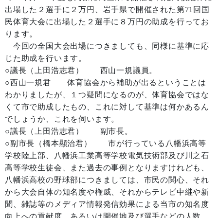
出場した２選手に２万円、岩手県で開催された第71回国
民体育大会に出場した２選手に８万円の助成を行ってお
ります。
今回の全国大会出場につきましても、同様に基準に応
じた助成を行います。
○議長（上田浩志君） 西山一規議員。
○西山一規君 体育協会から補助が出るということは
わかりましたが、１つ疑問になるのが、体育協会ではな
くて市で助成したもの、これに対して基準は何かあるん
でしょうか、これを伺います。
○議長（上田浩志君） 副市長。
○副市長（橋本顯治君） 市が行っている八幡浜高等
学校陸上部、八幡浜工業高等学校電気技術部及び川之石
高等学校生徒会、また過去の事例となりますけれども、
八幡浜高校の野球部につきましては、市民の関心、それ
から大会自体の知名度や権威、それからテレビ中継や新
聞、雑誌等のメディア情報発信効果による当市の知名度
向上への貢献度、あるいは開催地及び選手などの人数、