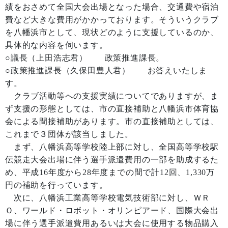
績をおさめて全国大会出場となった場合、交通費や宿泊
費など大きな費用がかかっております。そういうクラブ
を八幡浜市として、現状どのように支援しているのか、
具体的な内容を伺います。
○議長（上田浩志君） 政策推進課長。
○政策推進課長（久保田豊人君） お答えいたしま
す。
クラブ活動等への支援実績についてでありますが、ま
ず支援の形態としては、市の直接補助と八幡浜市体育協
会による間接補助があります。市の直接補助としては、
これまで３団体が該当しました。
まず、八幡浜高等学校陸上部に対し、全国高等学校駅
伝競走大会出場に伴う選手派遣費用の一部を助成するた
め、平成16年度から28年度までの間で計12回、1,330万
円の補助を行っています。
次に、八幡浜工業高等学校電気技術部に対し、ＷＲ
Ｏ、ワールド・ロボット・オリンピアード、国際大会出
場に伴う選手派遣費用あるいは大会に使用する物品購入