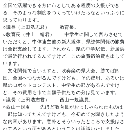
全国で活躍できる方に市としてある程度の支援ができ
る、そのような制度をつくっていけたらなというふうに
思っております。
○議長（上田浩志君） 教育長。
○教育長（井上 靖君） 中学生に関して言わさせて
いただくと、中体連主催の新人総体、県総体関係の旅費
は全部支給してます。それから、県の中学駅伝、新居浜
で最近行われてるんですけど、この旅費宿泊費も出して
います。
文化関係で言いますと、吹奏楽の県大会、勝てば四
国、全国へつながるんですけども、その費用、あるいは
県のロボットコンテスト、中学生の部があるんですけ
ど、その費用も市で全額子供たちの分は見ています。
○議長（上田浩志君） 西山一規議員。
○西山一規君 先ほど教育長がおっしゃられたものは
一部は知ってたんですけども、今初めてお聞きしたよう
な内容があります。意外とそういったところで支援はさ
れてるという面があるということは認識いたしました。