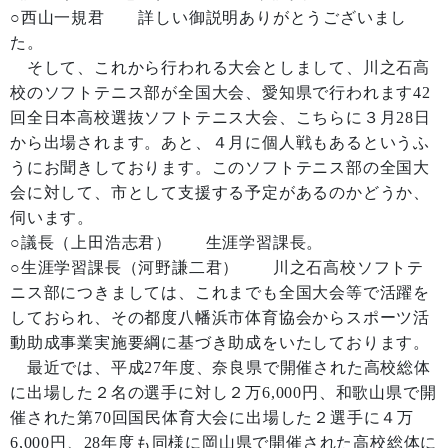
○西山一規君 詳しい御説明ありがとうございまし
た。
そして、これから行われる大会としまして、川之石高
校のソフトテニス部が全国大会、愛知県で行われます42
回全日本高校選抜ソフトテニス大会、こちらに３月28日
から出場されます。あと、４月に個人戦もあるというふ
うにお聞きしております。このソフトテニス部の全国大
会に対して、市として支援する予定があるのかどうか、
伺います。
○議長（上田浩志君） 生涯学習課長。
○生涯学習課長（河野謙二君） 川之石高校ソフトテ
ニス部につきましては、これまでも全国大会等で活躍を
しておられ、その都度八幡浜市体育協会からスポーツ活
動助成事業実施要綱に基づき助成をいたしております。
最近では、平成27年度、奈良県で開催された高校総体
に出場した２名の選手に対し２万6,000円、和歌山県で開
催された第70回国民体育大会に出場した２選手に４万
6,000円、28年度も同様に岡山県で開催された高校総体に