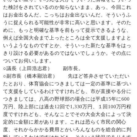
た検討をされているのか知らないまま、あっ、今回これ
はお金出るんだ、こっちはお金出ないんだ、そういうふ
うに捉えられる可能性が非常に高いと思います。そのた
めに、もっと明確な基準を前もって提示できるような、
例えば全国大会まで上ったところは全て支援しますよと
いうようなものですとか、そういった新たな基準をはっ
きり設ける必要があるのではないでしょうか。その点に
ついてお伺いします。
○議長（上田浩志君） 副市長。
○副市長（橋本顯治君） 先ほど答弁させていただい
たとおり、体育協会につきましては一定の基準に基づい
て支援をしているわけですけれども、市が直接やる分に
つきましては、八高の野球部の場合には平成15年に600
万円、陸上部には過去12回で1,330万円、１回100万円程
度ですけれども、そんなことでその大会大会によって決
定的に金額に差があります。これは恐らく市民の関心
度、それからかかる費用とかいろんなものを総合的に判