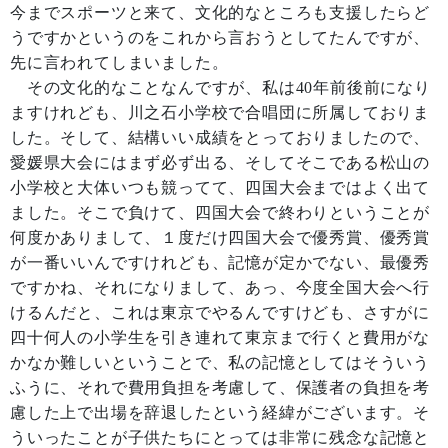
今までスポーツと来て、文化的なところも支援したらど
うですかというのをこれから言おうとしてたんですが、
先に言われてしまいました。
その文化的なことなんですが、私は40年前後前になり
ますけれども、川之石小学校で合唱団に所属しておりま
した。そして、結構いい成績をとっておりましたので、
愛媛県大会にはまず必ず出る、そしてそこである松山の
小学校と大体いつも競ってて、四国大会まではよく出て
ました。そこで負けて、四国大会で終わりということが
何度かありまして、１度だけ四国大会で優秀賞、優秀賞
が一番いいんですけれども、記憶が定かでない、最優秀
ですかね、それになりまして、あっ、今度全国大会へ行
けるんだと、これは東京でやるんですけども、さすがに
四十何人の小学生を引き連れて東京まで行くと費用がな
かなか難しいということで、私の記憶としてはそういう
ふうに、それで費用負担を考慮して、保護者の負担を考
慮した上で出場を辞退したという経緯がございます。そ
ういったことが子供たちにとっては非常に残念な記憶と