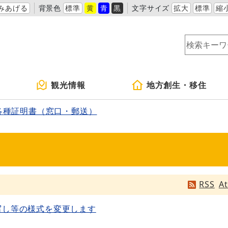
みあげる
背景色
標準
黄
青
黒
文字サイズ
拡大
標準
縮
観光情報
地方創生・移住
各種証明書（窓口・郵送）
RSS
A
写し等の様式を変更します