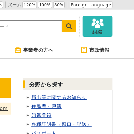
小
ズーム
120%
100%
80%
Foreign Language
組織
事業者の方へ
市政情報
分野から探す
届出等に関するお知らせ
住民票・戸籍
tom
印鑑登録
各種証明書（窓口・郵送）
パスポート