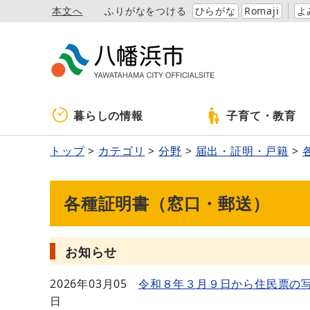
本文へ
ふりがなをつける
ひらがな
Romaji
よ
暮らしの情報
子育て・教育
トップ
カテゴリ
分野
届出・証明・戸籍
各種証明書（窓口・郵送）
お知らせ
2026年03月05
令和８年３月９日から住民票の
日