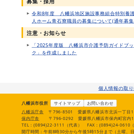
募集・採用
令和8年度 八幡浜地区施設事務組合特別養
人ホーム青石寮職員の募集について(通年募
注意・お知らせ
「2025年度版 八幡浜市介護予防ガイドブッ
ク」を作成しました
個人情報の取り
八幡浜市役所
サイトマップ
お問い合わせ
八幡浜庁舎
〒796-8501
愛媛県八幡浜市北浜一丁目1
保内庁舎
〒796-0292
愛媛県八幡浜市保内町宮内1
TEL：(0894)22-3111（代表）
FAX：(0894)24-061
開庁時間：午前8時30分から午後5時15分まで（土曜、日