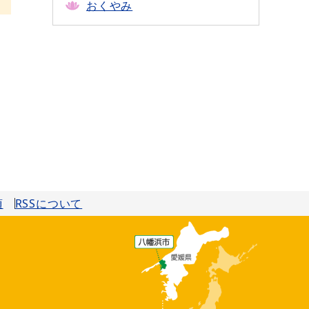
おくやみ
項
RSSについて