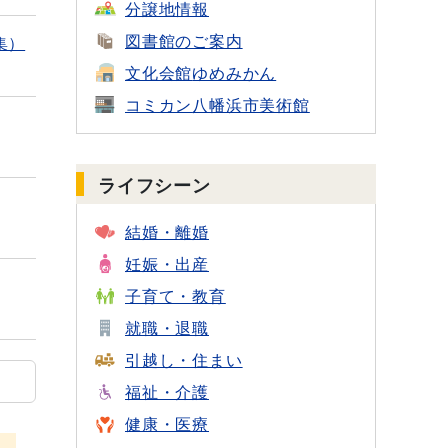
分譲地情報
図書館のご案内
集）
文化会館
ゆめみかん
コミカン
八幡浜市美術館
ライフシーン
結婚・離婚
妊娠・出産
子育て・教育
就職・退職
引越し・住まい
福祉・介護
健康・医療