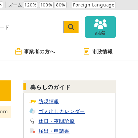
小
ズーム
120%
100%
80%
Foreign Language
組織
事業者の方へ
市政情報
暮らしのガイド
防災情報
ゴミ出し
カレンダー
tom
休日・夜間診療
届出・申請書