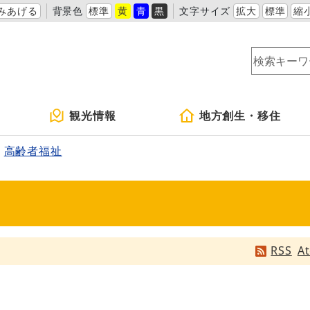
みあげる
背景色
標準
黄
青
黒
文字サイズ
拡大
標準
縮
観光情報
地方創生・移住
高齢者福祉
RSS
A