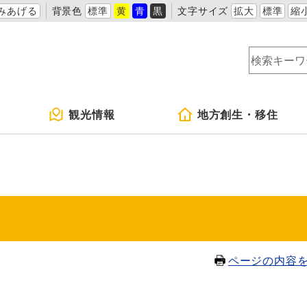
みあげる
背景色
標準
黄
青
黒
文字サイズ
拡大
標準
縮
観光情報
地方創生・移住
ページの内容