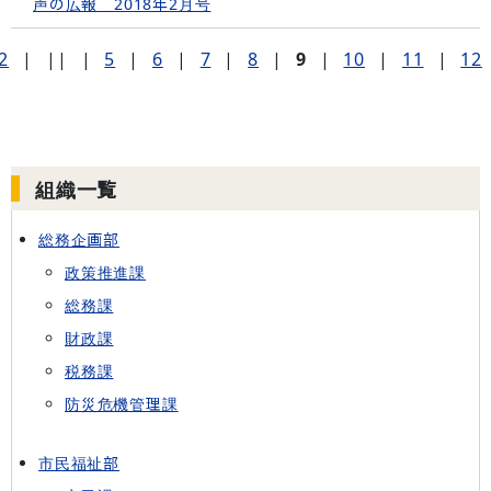
声の広報 2018年2月号
2
|
||
|
5
|
6
|
7
|
8
|
9
|
10
|
11
|
12
組織一覧
総務企画部
政策推進課
総務課
財政課
税務課
防災危機管理課
市民福祉部