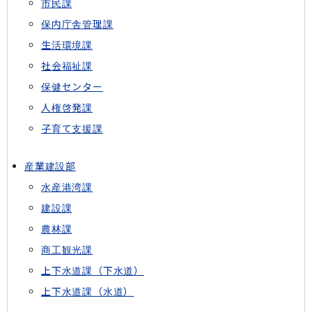
市民課
保内庁舎管理課
生活環境課
社会福祉課
保健センター
人権啓発課
子育て支援課
産業建設部
水産港湾課
建設課
農林課
商工観光課
上下水道課（下水道）
上下水道課（水道）