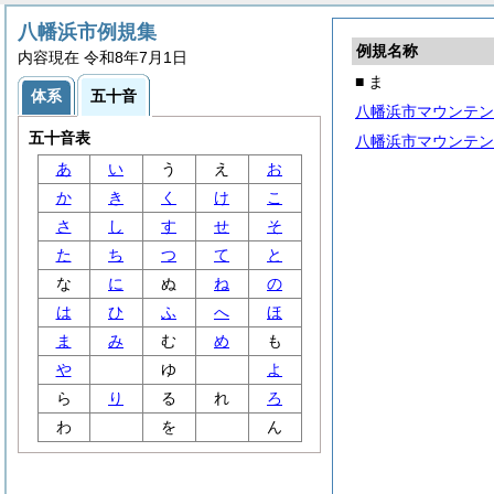
八幡浜市例規集
例規名称
内容現在 令和8年7月1日
■ ま
体系
五十音
八幡浜市マウンテン
五十音表
八幡浜市マウンテン
あ
い
う
え
お
か
き
く
け
こ
さ
し
す
せ
そ
た
ち
つ
て
と
な
に
ぬ
ね
の
は
ひ
ふ
へ
ほ
ま
み
む
め
も
や
ゆ
よ
ら
り
る
れ
ろ
わ
を
ん