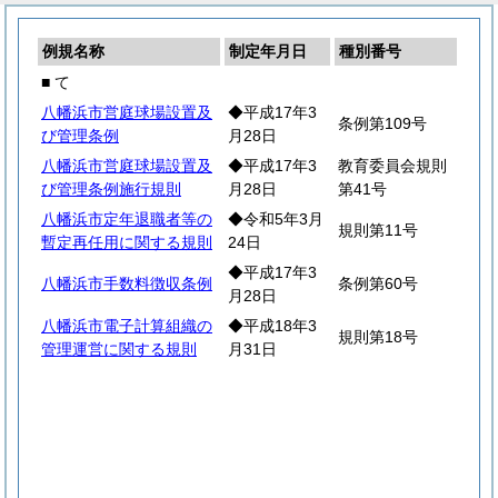
例規名称
制定年月日
種別番号
■ て
八幡浜市営庭球場設置及
◆平成17年3
条例第109号
び管理条例
月28日
八幡浜市営庭球場設置及
◆平成17年3
教育委員会規則
び管理条例施行規則
月28日
第41号
八幡浜市定年退職者等の
◆令和5年3月
規則第11号
暫定再任用に関する規則
24日
◆平成17年3
八幡浜市手数料徴収条例
条例第60号
月28日
八幡浜市電子計算組織の
◆平成18年3
規則第18号
管理運営に関する規則
月31日