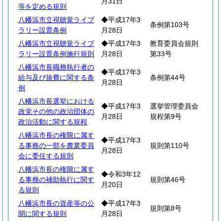
月31日
等を定める規則
八幡浜市立視聴覚ライブ
◆平成17年3
条例第103号
ラリー設置条例
月28日
八幡浜市立視聴覚ライブ
◆平成17年3
教育委員会規則
ラリー設置条例施行規則
月28日
第33号
八幡浜市長職務執行者の
◆平成17年3
給与及び旅費に関する条
条例第44号
月28日
例
八幡浜市長選挙における
◆平成17年3
選挙管理委員会
政党その他の政治団体の
月28日
規程第9号
政治活動に関する規程
八幡浜市長の権限に属す
◆平成17年3
る事務の一部を農業委員
規則第110号
月28日
会に委任する規則
八幡浜市長の権限に属す
◆令和3年12
る事務の補助執行に関す
規則第46号
月20日
る規則
八幡浜市長の資産等の公
◆平成17年3
規則第8号
開に関する規則
月28日