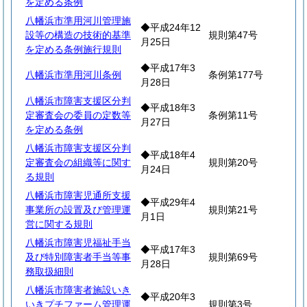
を定める条例
八幡浜市準用河川管理施
◆平成24年12
設等の構造の技術的基準
規則第47号
月25日
を定める条例施行規則
◆平成17年3
八幡浜市準用河川条例
条例第177号
月28日
八幡浜市障害支援区分判
◆平成18年3
定審査会の委員の定数等
条例第11号
月27日
を定める条例
八幡浜市障害支援区分判
◆平成18年4
定審査会の組織等に関す
規則第20号
月24日
る規則
八幡浜市障害児通所支援
◆平成29年4
事業所の設置及び管理運
規則第21号
月1日
営に関する規則
八幡浜市障害児福祉手当
◆平成17年3
及び特別障害者手当等事
規則第69号
月28日
務取扱細則
八幡浜市障害者施設いき
◆平成20年3
いきプチファーム管理運
規則第3号