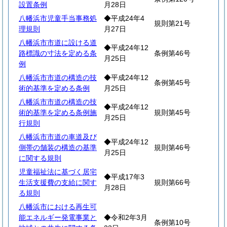
設置条例
月28日
八幡浜市児童手当事務処
◆平成24年4
規則第21号
理規則
月27日
八幡浜市市道に設ける道
◆平成24年12
路標識の寸法を定める条
条例第46号
月25日
例
八幡浜市市道の構造の技
◆平成24年12
条例第45号
術的基準を定める条例
月25日
八幡浜市市道の構造の技
◆平成24年12
術的基準を定める条例施
規則第45号
月25日
行規則
八幡浜市市道の車道及び
◆平成24年12
側帯の舗装の構造の基準
規則第46号
月25日
に関する規則
児童福祉法に基づく居宅
◆平成17年3
生活支援費の支給に関す
規則第66号
月28日
る規則
八幡浜市における再生可
能エネルギー発電事業と
◆令和2年3月
条例第10号