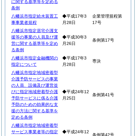
に関する基準等を定める
条例
八幡浜市指定給水装置工
◆平成17年3
企業管理規程第
事事業者規程
月28日
17号
八幡浜市指定居宅介護支
援等の事業の人員及び運
◆平成30年3
条例第17号
営に関する基準等を定め
月26日
る条例
八幡浜市指定金融機関の
◆平成17年3
専決
指定について
月28日
八幡浜市指定地域密着型
介護予防サービスの事業
の人員、設備及び運営並
びに指定地域密着型介護
◆平成24年12
条例第41号
予防サービスに係る介護
月25日
予防のための効果的な支
援の方法に関する基準を
定める条例
八幡浜市指定地域密着型
サービス事業者等の指定
◆平成24年12
条例第42号