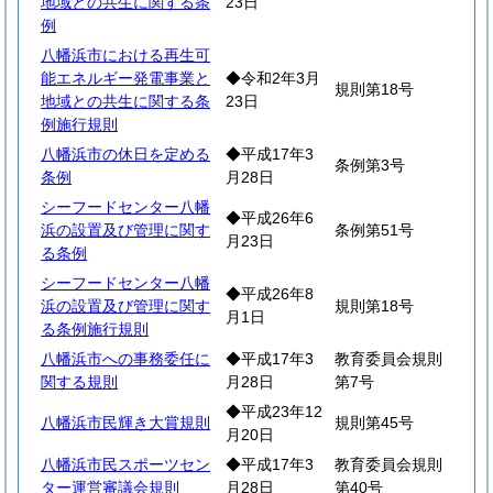
地域との共生に関する条
23日
例
八幡浜市における再生可
能エネルギー発電事業と
◆令和2年3月
規則第18号
地域との共生に関する条
23日
例施行規則
八幡浜市の休日を定める
◆平成17年3
条例第3号
条例
月28日
シーフードセンター八幡
◆平成26年6
浜の設置及び管理に関す
条例第51号
月23日
る条例
シーフードセンター八幡
◆平成26年8
浜の設置及び管理に関す
規則第18号
月1日
る条例施行規則
八幡浜市への事務委任に
◆平成17年3
教育委員会規則
関する規則
月28日
第7号
◆平成23年12
八幡浜市民輝き大賞規則
規則第45号
月20日
八幡浜市民スポーツセン
◆平成17年3
教育委員会規則
ター運営審議会規則
月28日
第40号