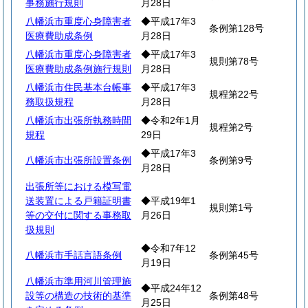
事務施行規則
月28日
八幡浜市重度心身障害者
◆平成17年3
条例第128号
医療費助成条例
月28日
八幡浜市重度心身障害者
◆平成17年3
規則第78号
医療費助成条例施行規則
月28日
八幡浜市住民基本台帳事
◆平成17年3
規程第22号
務取扱規程
月28日
八幡浜市出張所執務時間
◆令和2年1月
規程第2号
規程
29日
◆平成17年3
八幡浜市出張所設置条例
条例第9号
月28日
出張所等における模写電
送装置による戸籍証明書
◆平成19年1
規則第1号
等の交付に関する事務取
月26日
扱規則
◆令和7年12
八幡浜市手話言語条例
条例第45号
月19日
八幡浜市準用河川管理施
◆平成24年12
設等の構造の技術的基準
条例第48号
月25日