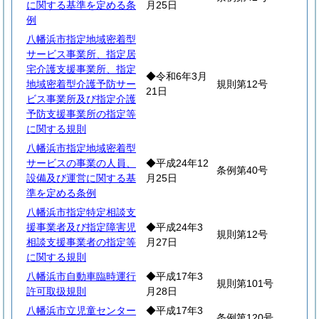
に関する基準を定める条
月25日
例
八幡浜市指定地域密着型
サービス事業所、指定居
宅介護支援事業所、指定
◆令和6年3月
地域密着型介護予防サー
規則第12号
21日
ビス事業所及び指定介護
予防支援事業所の指定等
に関する規則
八幡浜市指定地域密着型
サービスの事業の人員、
◆平成24年12
条例第40号
設備及び運営に関する基
月25日
準を定める条例
八幡浜市指定特定相談支
援事業者及び指定障害児
◆平成24年3
規則第12号
相談支援事業者の指定等
月27日
に関する規則
八幡浜市自動車臨時運行
◆平成17年3
規則第101号
許可取扱規則
月28日
八幡浜市立児童センター
◆平成17年3
条例第120号