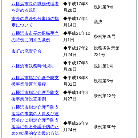
八幡浜市長の職務代理者
◆平成17年3
規則第9号
を定める規則
月28日
市長の専決処分事項の指
◆平成17年4
議決
定について
月14日
八幡浜市市長の退職手当
◆平成21年10
条例第26号
の特例に関する条例
月1日
◆平成17年2
総務省告示第
市町の廃置分合
月24日
231号
◆平成17年3
八幡浜市執務時間規則
規則第1号
月28日
八幡浜市指定介護予防支
◆平成18年3
規程第3号
援事業所運営規程
月31日
八幡浜市指定介護予防支
◆平成18年3
条例第13号
援事業所設置条例
月27日
八幡浜市指定介護予防支
援等の事業の人員及び運
営並びに指定介護予防支
◆平成26年9
援等に係る介護予防のた
条例第60号
月24日
めの効果的な支援の方法