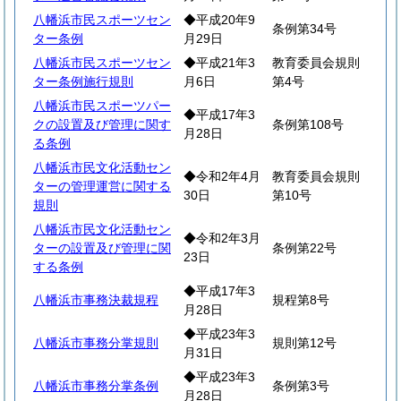
八幡浜市民スポーツセン
◆平成20年9
条例第34号
ター条例
月29日
八幡浜市民スポーツセン
◆平成21年3
教育委員会規則
ター条例施行規則
月6日
第4号
八幡浜市民スポーツパー
◆平成17年3
クの設置及び管理に関す
条例第108号
月28日
る条例
八幡浜市民文化活動セン
◆令和2年4月
教育委員会規則
ターの管理運営に関する
30日
第10号
規則
八幡浜市民文化活動セン
◆令和2年3月
ターの設置及び管理に関
条例第22号
23日
する条例
◆平成17年3
八幡浜市事務決裁規程
規程第8号
月28日
◆平成23年3
八幡浜市事務分掌規則
規則第12号
月31日
◆平成23年3
八幡浜市事務分掌条例
条例第3号
月28日