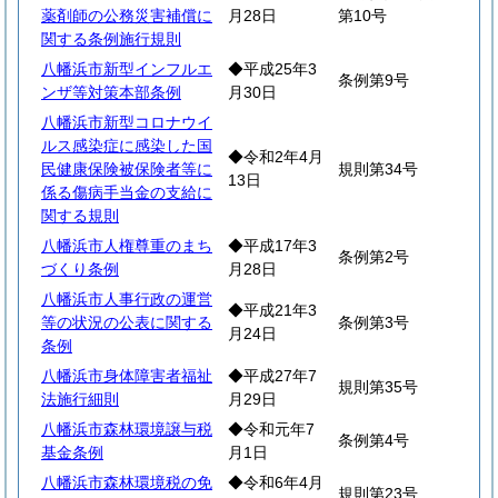
薬剤師の公務災害補償に
月28日
第10号
関する条例施行規則
八幡浜市新型インフルエ
◆平成25年3
条例第9号
ンザ等対策本部条例
月30日
八幡浜市新型コロナウイ
ルス感染症に感染した国
◆令和2年4月
民健康保険被保険者等に
規則第34号
13日
係る傷病手当金の支給に
関する規則
八幡浜市人権尊重のまち
◆平成17年3
条例第2号
づくり条例
月28日
八幡浜市人事行政の運営
◆平成21年3
等の状況の公表に関する
条例第3号
月24日
条例
八幡浜市身体障害者福祉
◆平成27年7
規則第35号
法施行細則
月29日
八幡浜市森林環境譲与税
◆令和元年7
条例第4号
基金条例
月1日
八幡浜市森林環境税の免
◆令和6年4月
規則第23号