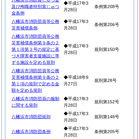
八幡浜市消防賞じゅつ金
◆平成17年3
及び殉職者特別賞じゅつ
条例第208号
月28日
金条例
八幡浜市消防団員等公務
◆平成17年3
条例第206号
災害補償条例
月28日
八幡浜市消防団員等公務
災害補償条例第９条の２
◆平成17年3
第１項第３号の規定に基
規則第150号
月28日
づき障害者支援施設に準
ずる施設を定める規則
八幡浜市消防団員等公務
災害補償条例第９条の２
◆平成18年9
規則第28号
第１項の規則で定める金
月27日
額を定める規則
八幡浜市消防団員の服制
◆平成17年3
規則第152号
に関する規則
月28日
◆平成17年3
八幡浜市消防団規則
規則第148号
月28日
◆平成17年3
八幡浜市消防団条例
条例第205号
月28日