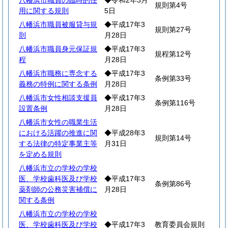
八幡浜市職員の臨時的任
◆令和2年3月
規則第4号
用に関する規則
5日
八幡浜市職員被服貸与規
◆平成17年3
規則第27号
則
月28日
八幡浜市職員身元保証規
◆平成17年3
規程第12号
程
月28日
八幡浜市職務に専念する
◆平成17年3
条例第33号
義務の特例に関する条例
月28日
八幡浜市女性相談支援員
◆平成17年3
条例第116号
設置条例
月28日
八幡浜市女性の職業生活
における活躍の推進に関
◆平成28年3
規則第14号
する法律の特定事業主等
月31日
を定める規則
八幡浜市立の学校の学校
医、学校歯科医及び学校
◆平成17年3
条例第86号
薬剤師の公務災害補償に
月28日
関する条例
八幡浜市立の学校の学校
医、学校歯科医及び学校
◆平成17年3
教育委員会規則