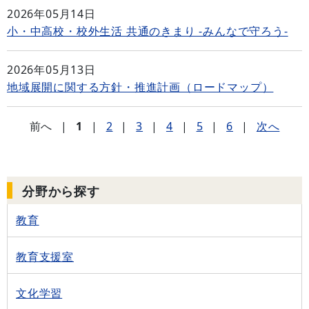
2026年05月14日
小・中高校・校外生活 共通のきまり -みんなで守ろう-
2026年05月13日
地域展開に関する方針・推進計画（ロードマップ）
前へ
|
1
|
2
|
3
|
4
|
5
|
6
|
次へ
分野から探す
教育
教育支援室
文化学習