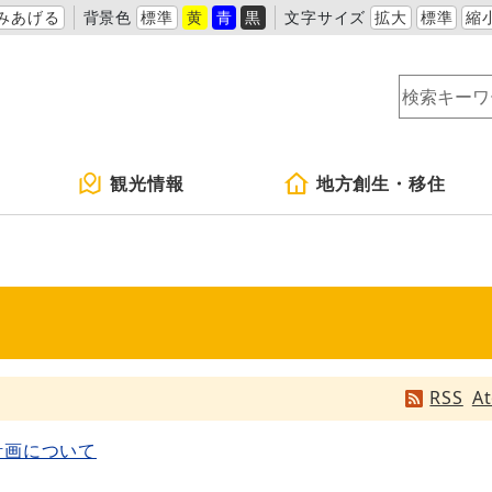
みあげる
背景色
標準
黄
青
黒
文字サイズ
拡大
標準
縮
観光情報
地方創生・移住
RSS
A
計画について