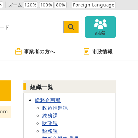
小
ズーム
120%
100%
80%
Foreign Language
組織
事業者の方へ
市政情報
組織一覧
総務企画部
政策推進課
tom
総務課
財政課
税務課