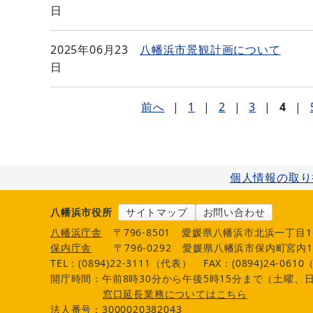
日
2025年06月23
八幡浜市景観計画について
日
前へ
|
1
|
2
|
3
|
4
|
個人情報の取り
八幡浜市役所
サイトマップ
お問い合わせ
八幡浜庁舎
〒796-8501
愛媛県八幡浜市北浜一丁目1
保内庁舎
〒796-0292
愛媛県八幡浜市保内町宮内1
TEL：(0894)22-3111（代表）
FAX：(0894)24-061
開庁時間：午前8時30分から午後5時15分まで（土曜、日
窓口延長業務についてはこちら
法人番号：3000020382043