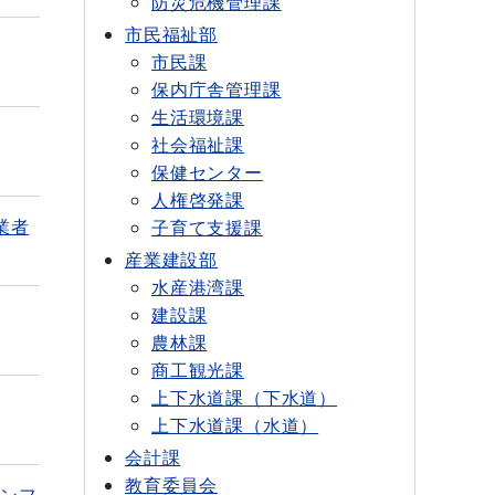
防災危機管理課
市民福祉部
市民課
保内庁舎管理課
生活環境課
社会福祉課
保健センター
人権啓発課
業者
子育て支援課
産業建設部
水産港湾課
建設課
農林課
商工観光課
上下水道課（下水道）
上下水道課（水道）
会計課
教育委員会
ャンフ