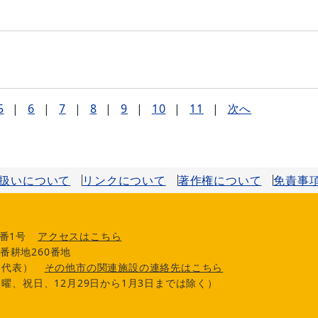
5
|
6
|
7
|
8
|
9
|
10
|
11
|
次へ
扱いについて
リンクについて
著作権について
免責事
番1号
アクセスはこちら
番耕地260番地
0（代表）
その他市の関連施設の連絡先はこちら
曜、祝日、12月29日から1月3日までは除く）