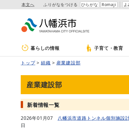
本文へ
ふりがなをつける
ひらがな
Romaji
よ
暮らしの情報
子育て・教育
トップ
組織
産業建設部
産業建設部
新着情報一覧
2026年01月07
八幡浜市道路トンネル個別施設
日