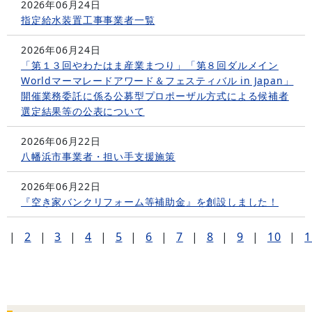
2026年06月24日
指定給水装置工事事業者一覧
2026年06月24日
「第１３回やわたはま産業まつり」「第８回ダルメイン
Worldマーマレードアワード＆フェスティバル in Japan」
開催業務委託に係る公募型プロポーザル方式による候補者
選定結果等の公表について
2026年06月22日
八幡浜市事業者・担い手支援施策
2026年06月22日
『空き家バンクリフォーム等補助金』を創設しました！
1
|
2
|
3
|
4
|
5
|
6
|
7
|
8
|
9
|
10
|
1