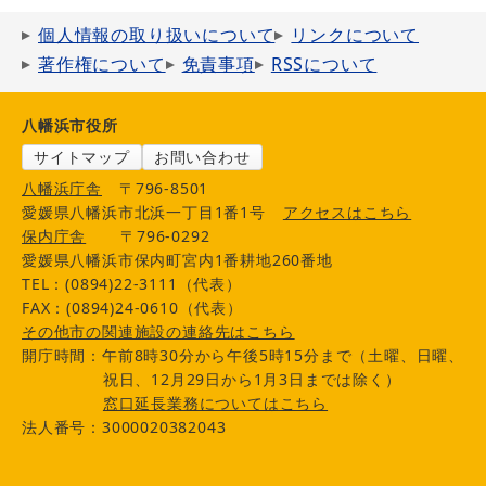
個人情報の取り扱いについて
リンクについて
著作権について
免責事項
RSSについて
八幡浜市役所
サイトマップ
お問い合わせ
八幡浜庁舎
〒796-8501
愛媛県八幡浜市北浜一丁目1番1号
アクセスはこちら
保内庁舎
〒796-0292
愛媛県八幡浜市保内町宮内1番耕地260番地
TEL：(0894)22-3111（代表）
FAX：(0894)24-0610（代表）
その他市の関連施設の連絡先はこちら
開庁時間：午前8時30分から午後5時15分まで（土曜、日曜、
祝日、12月29日から1月3日までは除く）
窓口延長業務についてはこちら
法人番号：3000020382043