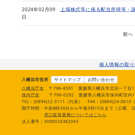
2024年02月09
上場株式等に係る配当所得等・
日
前へ
個人情報の取り
八幡浜市役所
サイトマップ
お問い合わせ
八幡浜庁舎
〒796-8501
愛媛県八幡浜市北浜一丁目1
保内庁舎
〒796-0292
愛媛県八幡浜市保内町宮内1
TEL：(0894)22-3111（代表）
FAX：(0894)24-061
開庁時間：午前8時30分から午後5時15分まで（土曜、日
窓口延長業務についてはこちら
法人番号：3000020382043