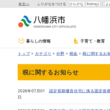
本文へ
ふりがなをつける
ひらがな
Romaji
よ
暮らしの情報
子育て・教育
トップ
カテゴリ
分野
税金
税に関するお
税に関するお知らせ
2026年07月01
認定長期優良住宅に係る固定資
日