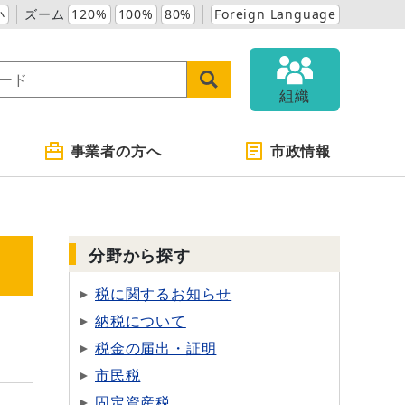
小
ズーム
120%
100%
80%
Foreign Language
組織
事業者の方へ
市政情報
分野から探す
税に関するお知らせ
納税について
税金の届出・証明
市民税
固定資産税