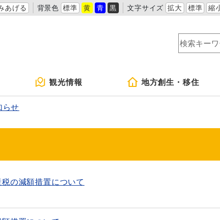
みあげる
背景色
標準
黄
青
黒
文字サイズ
拡大
標準
縮
観光情報
地方創生・移住
知らせ
産税の減額措置について