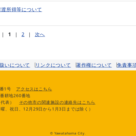
譲渡所得等について
|
1
|
2
|
次へ
扱いについて
リンクについて
著作権について
免責事
番1号
アクセスはこちら
番耕地260番地
0（代表）
その他市の関連施設の連絡先はこちら
曜、祝日、12月29日から1月3日までは除く）
© Yawatahama City.